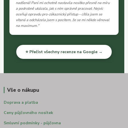
nadšená! Paní mi ochotně nastavila nosítko přesně na míru
a podrobně ukázala, jak s ním správně pracovat. Nejvíc
oceňuji opravdu pro-zákaznický přístup – cítila jsem se
vítaná a odcházela jsem s pocitem, že se mi někdo věnoval
na maximum."
⭐ Přečíst všechny recenze na Google →
Vše o nákupu
Doprava a platba
Ceny půjčovného nosítek
Smluvní podmínky - půjčovna