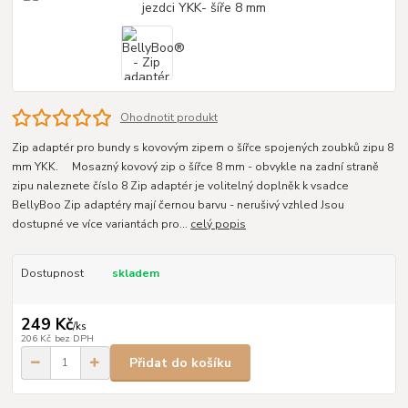
Ohodnotit produkt
Zip adaptér pro bundy s kovovým zipem o šířce spojených zoubků zipu 8
mm YKK. Mosazný kovový zip o šířce 8 mm - obvykle na zadní straně
zipu naleznete číslo 8 Zip adaptér je volitelný doplněk k vsadce
BellyBoo Zip adaptéry mají černou barvu - nerušivý vzhled Jsou
dostupné ve více variantách pro...
celý popis
Dostupnost
skladem
249 Kč
/
ks
206 Kč
bez DPH
Přidat do košíku