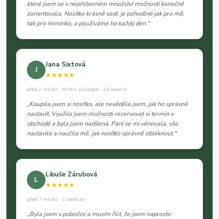
které jsem se v nepřeberném množství možností konečně
zorientovala. Nosítko krásně sedí, je pohodlné jak pro mě,
tak pro miminko, a používáme ho každý den."
Jana Sixtová
J
★★★★★
před 2 měsíci · Místní průvodce · 24 recenzí
„Koupila jsem si nosítko, ale nevěděla jsem, jak ho správně
nastavit. Využila jsem možnosti rezervovat si termín v
obchodě a byla jsem nadšená. Paní se mi věnovala, vše
nastavila a naučila mě, jak nosítko správně obléknout."
Libuše Zárubová
L
★★★★★
před 7 měsíci · 2 recenze
„Byla jsem v pobočce a musím říct, že jsem naprosto