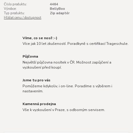
Číslo produktu:
4464
Výrobce:
BellyBoo
Typ produktu:
Zip adaptér
Hlídat cenu / dostupnost
Víme, co se nosí! :-)
Více jak 10 let zkušeností. Poradkyně s certifikací Trageschule.
Půjčovna
Největší půjčovna nosítek v ČR. Možnost zapůjčení a
vyzkoušení před koupí.
Jsme tu pro vás
Pomůžeme kdykoliv, i on-line. Poradíme s výběrem i
nastavením.
Kamenná prodejna
Vše k vyzkoušení v Praze, s odborným servisem.