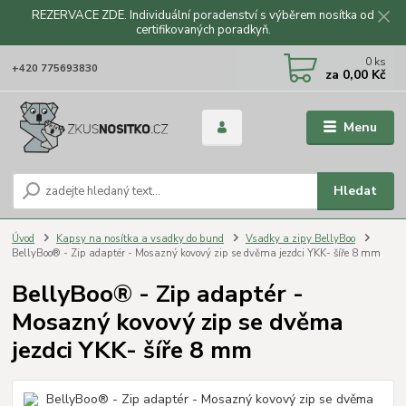
REZERVACE ZDE. Individuální poradenství s výběrem nosítka od
certifikovaných poradkyň.
CZK
0
ks
+420 775693830
za
0,00 Kč
Menu
Hledat
Úvod
Kapsy na nosítka a vsadky do bund
Vsadky a zipy BellyBoo
BellyBoo® - Zip adaptér - Mosazný kovový zip se dvěma jezdci YKK- šíře 8 mm
BellyBoo® - Zip adaptér -
Mosazný kovový zip se dvěma
jezdci YKK- šíře 8 mm