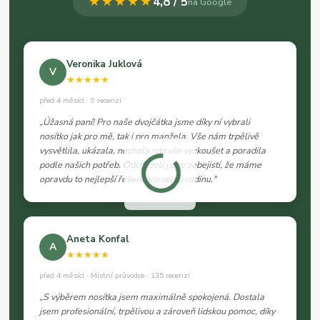
★★★★★
4,8 / 5
na Google
Veronika Juklová
V
★★★★★
před 4 měsíci · 9 recenzí
„Úžasná paní! Pro naše dvojčátka jsme díky ní vybrali
nosítko jak pro mě, tak i pro manžela. Vše nám trpělivě
vysvětlila, ukázala, nechala nás vše vyzkoušet a poradila
podle našich potřeb. Odcházeli jsme sebejistí, že máme
opravdu to nejlepší řešení pro celou rodinu."
Aneta Konfal
A
★★★★★
před 4 měsíci · Místní průvodce · 135 recenzí
„S výběrem nosítka jsem maximálně spokojená. Dostala
jsem profesionální, trpělivou a zároveň lidskou pomoc, díky