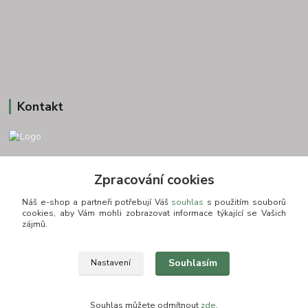
Kontakt
+420 775693830
Zpracování cookies
Otevírací doba: PO-PÁ: 9:00-16:00 NUTNÁ REZERVACE
Náš e-shop a partneři potřebují Váš
souhlas
s použitím souborů
info@zkusnositko.cz
cookies, aby Vám mohli zobrazovat informace týkající se Vašich
zájmů.
Souhlasím
Nastavení
© Copyright 2015-2026 ZkusNositko.cz
Souhlas můžete odmítnout
zde
.