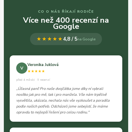
CO O NÁS ŘÍKAJÍ RODIČE
Více než 400 recenzí na
Google
★★★★★
4,8 / 5
na Google
Veronika Juklová
V
★★★★★
před 4 měsíci · 9 recenzí
„Úžasná paní! Pro naše dvojčátka jsme díky ní vybrali
nosítko jak pro mě, tak i pro manžela. Vše nám trpělivě
vysvětlila, ukázala, nechala nás vše vyzkoušet a poradila
podle našich potřeb. Odcházeli jsme sebejistí, že máme
opravdu to nejlepší řešení pro celou rodinu."