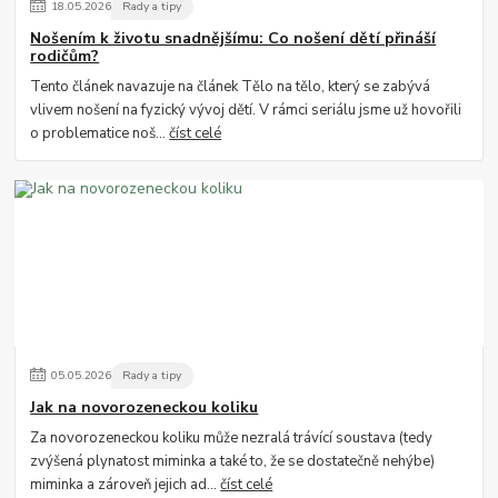
18
.
05
.
2026
Rady a tipy
Nošením k životu snadnějšímu: Co nošení dětí přináší
rodičům?
Tento článek navazuje na článek Tělo na tělo, který se zabývá
vlivem nošení na fyzický vývoj dětí. V rámci seriálu jsme už hovořili
o problematice noš...
číst celé
05
.
05
.
2026
Rady a tipy
Jak na novorozeneckou koliku
Za novorozeneckou koliku může nezralá trávící soustava (tedy
zvýšená plynatost miminka a také to, že se dostatečně nehýbe)
miminka a zároveň jejich ad...
číst celé