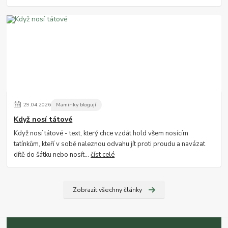
29
.
04
.
2026
Maminky blogují
Když nosí tátové
Když nosí tátové - text, který chce vzdát hold všem nosícím
tatínkům, kteří v sobě naleznou odvahu jít proti proudu a navázat
dítě do šátku nebo nosít...
číst celé
Zobrazit všechny články