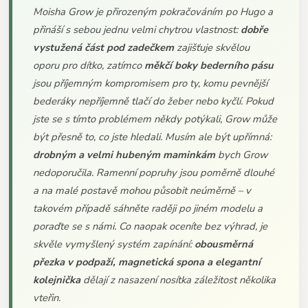
Moisha Grow je přirozeným pokračováním po Hugo a
přináší s sebou jednu velmi chytrou vlastnost:
dobře
vystužená část pod zadečkem
zajišťuje skvělou
oporu pro dítko, zatímco
měkčí boky bederního pásu
jsou příjemným kompromisem pro ty, komu pevnější
bederáky nepříjemně tlačí do žeber nebo kyčlí. Pokud
jste se s tímto problémem někdy potýkali, Grow může
být přesně to, co jste hledali. Musím ale být upřímná:
drobným a velmi hubeným maminkám
bych Grow
nedoporučila. Ramenní popruhy jsou poměrně dlouhé
a na malé postavě mohou působit neúměrně – v
takovém případě sáhněte raději po jiném modelu a
poraďte se s námi. Co naopak oceníte bez výhrad, je
skvěle vymyšlený systém zapínání:
obousměrná
přezka v podpaží, magnetická spona a elegantní
kolejnička
dělají z nasazení nosítka záležitost několika
vteřin.