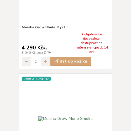
Moisha Grow Blade Mystic
k objednání u
dodavatele,
dostupnost na
4 290 Kč
našem e-shopu do 14
/
ks
dní
3 545 Kč
bez DPH
Přidat do košíku
Doprava ZDARMA