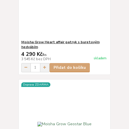
Moisha Grow Heart affair patryk s buretovým
hedvábím
4 290 Kč
/
ks
skladem
3 545 Kč
bez DPH
Přidat do košíku
Doprava ZDARMA