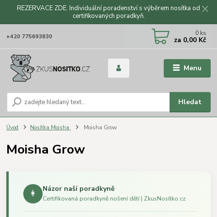
REZERVACE ZDE. Individuální poradenství s výběrem nosítka od
certifikovaných poradkyň.
CZK
0
ks
+420 775693830
za
0,00 Kč
Menu
Hledat
Úvod
Nosítka Moisha
Moisha Grow
Moisha Grow
Názor naší poradkyně
👩
Certifikovaná poradkyně nošení dětí | ZkusNosítko.cz