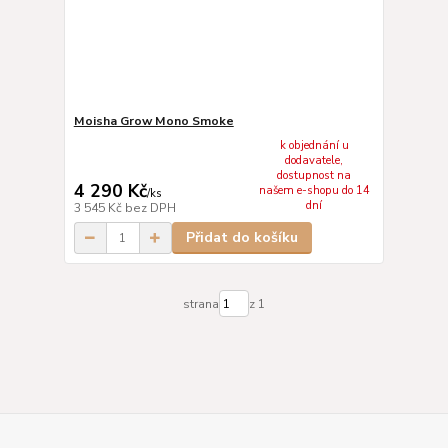
Moisha Grow Mono Smoke
k objednání u
dodavatele,
dostupnost na
4 290 Kč
našem e-shopu do 14
/
ks
dní
3 545 Kč
bez DPH
Přidat do košíku
strana
z 1