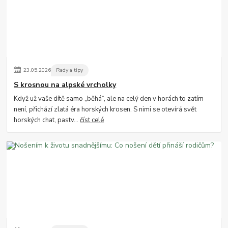
23
.
05
.
2026
Rady a tipy
S krosnou na alpské vrcholky
Když už vaše dítě samo „běhá“, ale na celý den v horách to zatím
není, přichází zlatá éra horských krosen. S nimi se otevírá svět
horských chat, pastv...
číst celé