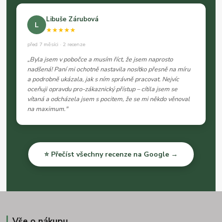
Libuše Zárubová
L
★★★★★
před 7 měsíci · 2 recenze
„Byla jsem v pobočce a musím říct, že jsem naprosto
nadšená! Paní mi ochotně nastavila nosítko přesně na míru
a podrobně ukázala, jak s ním správně pracovat. Nejvíc
oceňuji opravdu pro-zákaznický přístup – cítila jsem se
vítaná a odcházela jsem s pocitem, že se mi někdo věnoval
na maximum."
⭐ Přečíst všechny recenze na Google →
Vše o nákupu