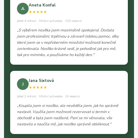
Aneta Konfal
A
★★★★★
před 4 měsíci · Místní průvodce · 135 recenzí
„S výběrem nosítka jsem maximálně spokojená. Dostala
jsem profesionální, trpělivou a zároveň lidskou pomoc, díky
které jsem se v nepřeberném množství možností konečně
zorientovala. Nosítko krásně sedí, je pohodlné jak pro mě,
tak pro miminko, a používáme ho každý den."
Jana Sixtová
J
★★★★★
před 2 měsíci · Místní průvodce · 24 recenzí
„Koupila jsem si nosítko, ale nevěděla jsem, jak ho správně
nastavit. Využila jsem možnosti rezervovat si termín v
obchodě a byla jsem nadšená. Paní se mi věnovala, vše
nastavila a naučila mě, jak nosítko správně obléknout."