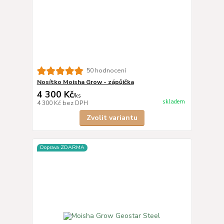
50 hodnocení
Nosítko Moisha Grow - zápůjčka
4 300 Kč
/
ks
skladem
4 300 Kč
bez DPH
Zvolit variantu
Doprava ZDARMA