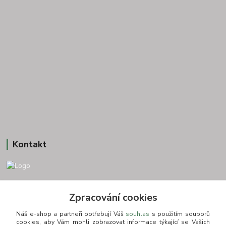
Kontakt
+420 775693830
Zpracování cookies
Otevírací doba: PO-PÁ: 9:00-16:00 NUTNÁ REZERVACE
Náš e-shop a partneři potřebují Váš
souhlas
s použitím souborů
info@zkusnositko.cz
cookies, aby Vám mohli zobrazovat informace týkající se Vašich