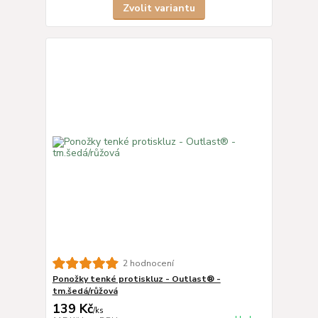
Zvolit variantu
2 hodnocení
Ponožky tenké protiskluz - Outlast® -
tm.šedá/růžová
139 Kč
/
ks