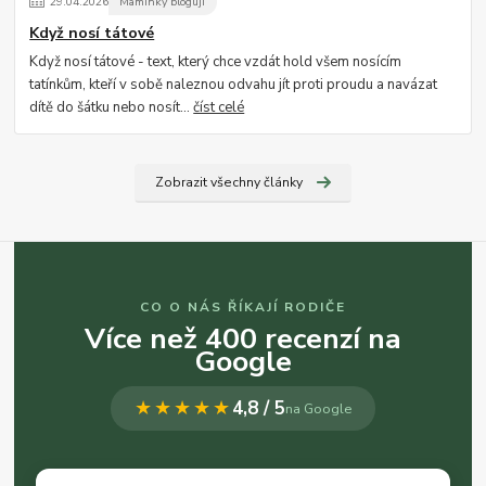
29
.
04
.
2026
Maminky blogují
Když nosí tátové
Když nosí tátové - text, který chce vzdát hold všem nosícím
tatínkům, kteří v sobě naleznou odvahu jít proti proudu a navázat
dítě do šátku nebo nosít...
číst celé
Zobrazit všechny články
CO O NÁS ŘÍKAJÍ RODIČE
Více než 400 recenzí na
Google
★★★★★
4,8 / 5
na Google