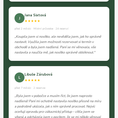
Jana Sixtová
J
★★★★★
před 2 měsíci · Místní průvodce · 24 recenzí
„Koupila jsem si nosítko, ale nevěděla jsem, jak ho správně
nastavit. Využila jsem možnosti rezervovat si termín v
obchodě a byla jsem nadšená. Paní se mi věnovala, vše
nastavila a naučila mě, jak nosítko správně obléknout."
Libuše Zárubová
L
★★★★★
před 7 měsíci · 2 recenze
„Byla jsem v pobočce a musím říct, že jsem naprosto
nadšená! Paní mi ochotně nastavila nosítko přesně na míru
a podrobně ukázala, jak s ním správně pracovat. Nejvíc
oceňuji opravdu pro-zákaznický přístup – cítila jsem se
vítaná a odcházela jsem s pocitem, že se mi někdo věnoval