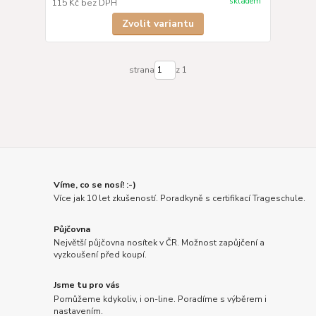
skladem
115 Kč
bez DPH
Zvolit variantu
strana
z 1
Víme, co se nosí! :-)
Více jak 10 let zkušeností. Poradkyně s certifikací Trageschule.
Půjčovna
Největší půjčovna nosítek v ČR. Možnost zapůjčení a
vyzkoušení před koupí.
Jsme tu pro vás
Pomůžeme kdykoliv, i on-line. Poradíme s výběrem i
nastavením.