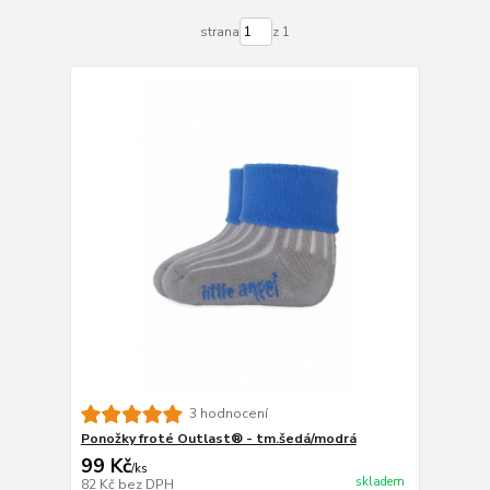
strana
z 1
3 hodnocení
Ponožky froté Outlast® - tm.šedá/modrá
99 Kč
/
ks
skladem
82 Kč
bez DPH