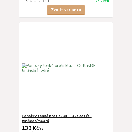
skladem
115 Kč
bez DPH
Zvolit variantu
Ponožky tenké protiskluz - Outlast® -
tm.šedá/modrá
139 Kč
/
ks