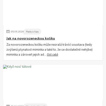
05
.
05
.
2026
Rady a tipy
Jak na novorozeneckou koliku
Za novorozeneckou koliku může nezralá trávící soustava (tedy
zvýšená plynatost miminka a také to, že se dostatečně nehýbe)
miminka a zároveň jejich ad...
číst celé