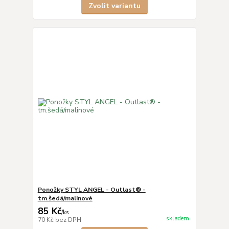
Zvolit variantu
Ponožky STYL ANGEL - Outlast® -
tm.šedá/malinové
85 Kč
/
ks
skladem
70 Kč
bez DPH