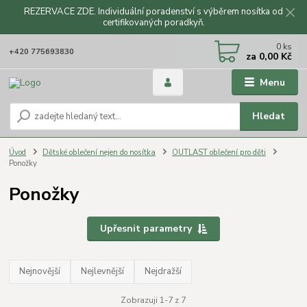
REZERVACE ZDE. Individuální poradenství s výběrem nosítka od
certifikovaných poradkyň.
CZK
0
ks
+420 775693830
za
0,00 Kč
Menu
Hledat
Úvod
Dětské oblečení nejen do nosítka
OUTLAST oblečení pro děti
Ponožky
Ponožky
Upřesnit parametry
Nejnovější
Nejlevnější
Nejdražší
Zobrazuji 1-7 z 7