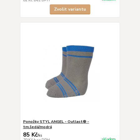
82 Kč
bez DPH
Zvolit variantu
Ponožky STYL ANGEL - Outlast® -
tm.šedá/modrá
85 Kč
/
ks
skladem
70 Kč
bez DPH