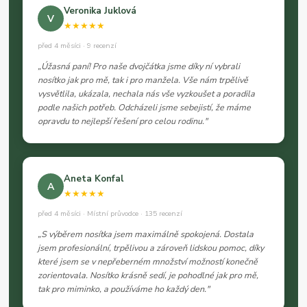
Veronika Juklová
V
★★★★★
před 4 měsíci · 9 recenzí
„Úžasná paní! Pro naše dvojčátka jsme díky ní vybrali
nosítko jak pro mě, tak i pro manžela. Vše nám trpělivě
vysvětlila, ukázala, nechala nás vše vyzkoušet a poradila
podle našich potřeb. Odcházeli jsme sebejistí, že máme
opravdu to nejlepší řešení pro celou rodinu."
Aneta Konfal
A
★★★★★
před 4 měsíci · Místní průvodce · 135 recenzí
„S výběrem nosítka jsem maximálně spokojená. Dostala
jsem profesionální, trpělivou a zároveň lidskou pomoc, díky
které jsem se v nepřeberném množství možností konečně
zorientovala. Nosítko krásně sedí, je pohodlné jak pro mě,
tak pro miminko, a používáme ho každý den."