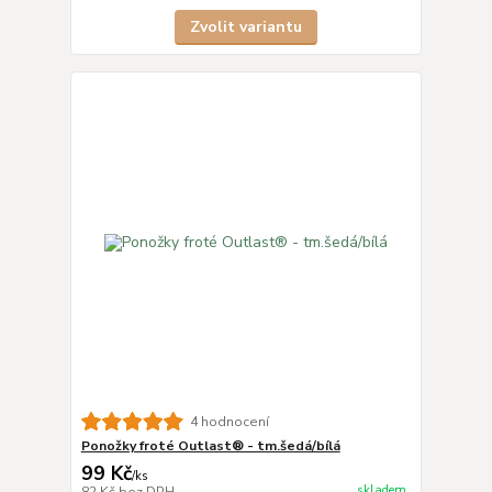
Zvolit variantu
4 hodnocení
Ponožky froté Outlast® - tm.šedá/bílá
99 Kč
/
ks
skladem