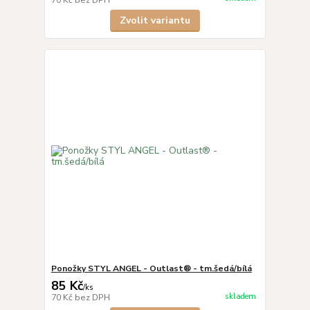
Zvolit variantu
Ponožky STYL ANGEL - Outlast® - tm.šedá/bílá
85 Kč
/
ks
skladem
70 Kč
bez DPH