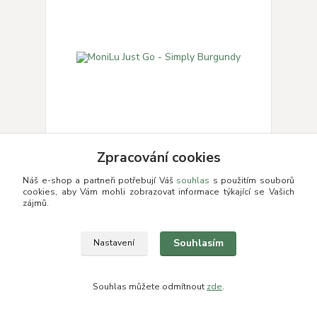
Zpracování cookies
MoniLu Just Go - Simply Burgundy
Náš e-shop a partneři potřebují Váš
souhlas
s použitím souborů
4 290 Kč
cookies, aby Vám mohli zobrazovat informace týkající se Vašich
/
ks
skladem
3 545 Kč
bez DPH
zájmů.
Přidat do košíku
Souhlasím
Nastavení
Novinka
Doprava ZDARMA
Souhlas můžete odmítnout
zde
.