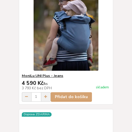
MoniLu UNI Plus - Jeans
4 590 Kč
/
ks
skladem
3 793 Kč
bez DPH
Přidat do košíku
Doprava ZDARMA