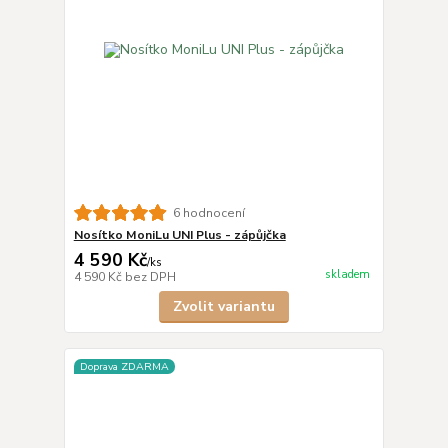
6 hodnocení
Nosítko MoniLu UNI Plus - zápůjčka
4 590 Kč
/
ks
skladem
4 590 Kč
bez DPH
Zvolit variantu
Doprava ZDARMA