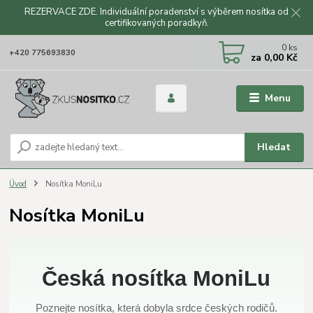
REZERVACE ZDE. Individuální poradenství s výběrem nosítka od
certifikovaných poradkyň.
CZK
0
ks
+420 775693830
za
0,00 Kč
Menu
Hledat
Úvod
Nosítka MoniLu
Nosítka MoniLu
Česká nosítka MoniLu
Poznejte nosítka, která dobyla srdce českých rodičů.