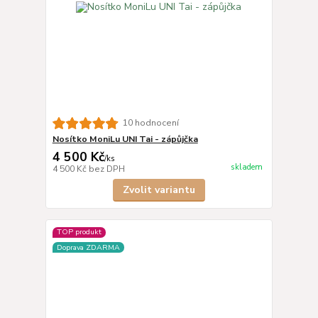
10 hodnocení
Nosítko MoniLu UNI Tai - zápůjčka
4 500 Kč
/
ks
skladem
4 500 Kč
bez DPH
Zvolit variantu
TOP produkt
Doprava ZDARMA