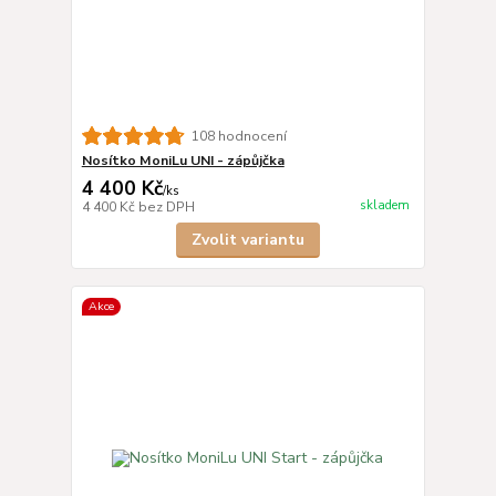
108 hodnocení
Nosítko MoniLu UNI - zápůjčka
4 400 Kč
/
ks
skladem
4 400 Kč
bez DPH
Zvolit variantu
Akce