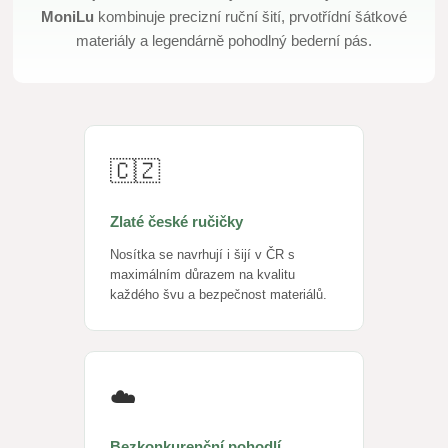
MoniLu
kombinuje precizní ruční šití, prvotřídní šátkové
materiály a legendárně pohodlný bederní pás.
🇨🇿
Zlaté české ručičky
Nosítka se navrhují i šijí v ČR s
maximálním důrazem na kvalitu
každého švu a bezpečnost materiálů.
☁️
Bezkonkurenční pohodlí