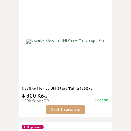
Nosítko MoniLu UNI Start Tai - zápůjčka
4 300 Kč
/
ks
skladem
4 300 Kč
bez DPH
Zvolit variantu
TOP produkt