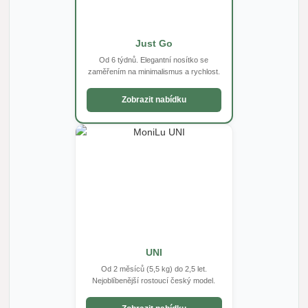
Just Go
Od 6 týdnů. Elegantní nosítko se
zaměřením na minimalismus a rychlost.
Zobrazit nabídku
UNI
Od 2 měsíců (5,5 kg) do 2,5 let.
Nejoblíbenější rostoucí český model.