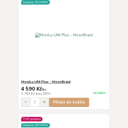
Doprava ZDARMA
MoniLu UNI Plus - MoonBraid
4 590 Kč
/
ks
skladem
3 793 Kč
bez DPH
Přidat do košíku
TOP produkt
Doprava ZDARMA