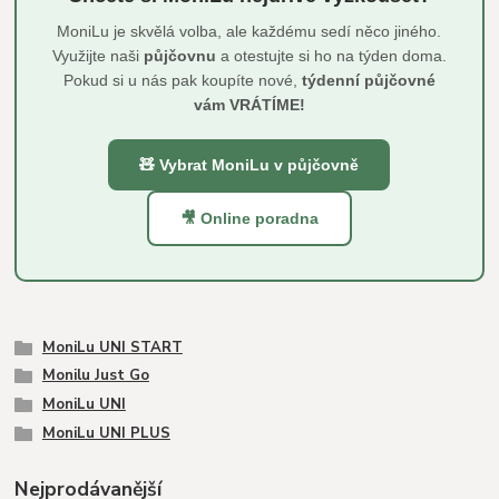
MoniLu je skvělá volba, ale každému sedí něco jiného.
Využijte naši
půjčovnu
a otestujte si ho na týden doma.
Pokud si u nás pak koupíte nové,
týdenní půjčovné
vám VRÁTÍME!
🧸 Vybrat MoniLu v půjčovně
🎥 Online poradna
MoniLu UNI START
Monilu Just Go
MoniLu UNI
MoniLu UNI PLUS
Nejprodávanější