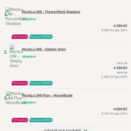
MoniLu UNI - Flowerfield Shadow
1.
skladem
4 390 Kč
3 628 Kč bez DPH
TOP produkt
Doprava ZDARMA
MoniLu UNI - Simply Grey
2.
skladem
cena od
4 390 Kč
cena od
3 628 Kč bez DPH
TOP produkt
Doprava ZDARMA
MoniLu UNI Plus - MoonBraid
3.
skladem
4 590 Kč
3 793 Kč bez DPH
TOP produkt
Doprava ZDARMA
zobrazit více produktů