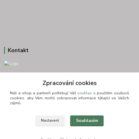
Kontakt
+420 775693830
Zpracování cookies
Otevírací doba: PO-PÁ: 9:00-16:00 NUTNÁ REZERVACE
Náš e-shop a partneři potřebují Váš
souhlas
s použitím souborů
info@zkusnositko.cz
cookies, aby Vám mohli zobrazovat informace týkající se Vašich
zájmů.
Souhlasím
Nastavení
© Copyright 2015-2026 ZkusNositko.cz