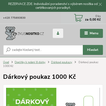
REZERVACE ZDE. Individuální poradenství s výběrem nosítka od
certifikovaných poradkyň.
CZK
0
ks
+420 775693830
za
0,00 Kč
Menu
Hledat
Úvod
Doplňky k nošení & dárky
Dárkové poukazy
Dárkový poukaz
1000 Kč
Dárkový poukaz 1000 Kč