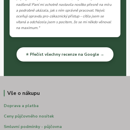
nadšená! Paní mi ochotně nastavila nosítko přesně na míru
a podrobně ukázala, jak s ním správně pracovat. Nejvíc
oceňuji opravdu pro-zákaznický přístup – cítila jsem se
vítaná a odcházela jsem s pocitem, že se mi někdo věnoval
na maximum."
⭐ Přečíst všechny recenze na Google →
Vše o nákupu
Doprava a platba
Ceny půjčovného nosítek
Smluvní podmínky - půjčovna