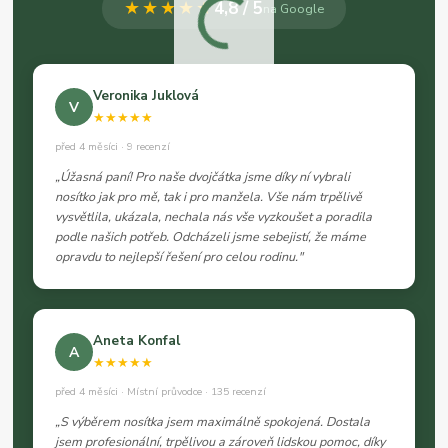
★★★★★
4,8 / 5
na Google
Veronika Juklová
V
★★★★★
před 4 měsíci · 9 recenzí
„Úžasná paní! Pro naše dvojčátka jsme díky ní vybrali
nosítko jak pro mě, tak i pro manžela. Vše nám trpělivě
vysvětlila, ukázala, nechala nás vše vyzkoušet a poradila
podle našich potřeb. Odcházeli jsme sebejistí, že máme
opravdu to nejlepší řešení pro celou rodinu."
Aneta Konfal
A
★★★★★
před 4 měsíci · Místní průvodce · 135 recenzí
„S výběrem nosítka jsem maximálně spokojená. Dostala
jsem profesionální, trpělivou a zároveň lidskou pomoc, díky