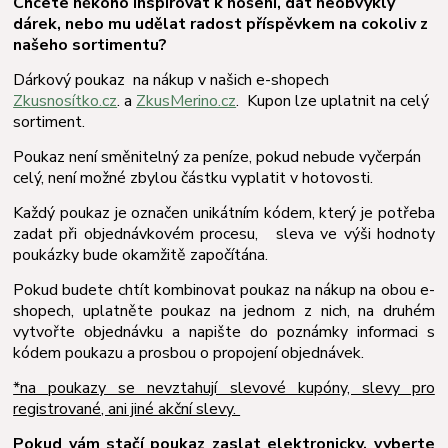
Chcete někoho inspirovat k nošení, dát neobvyklý
dárek, nebo mu udělat radost příspěvkem na cokoliv z
našeho sortimentu?
Dárkový poukaz na nákup v našich e-shopech
Zkusnosítko.cz
. a
ZkusMerino.cz
. Kupon lze uplatnit na celý
sortiment.
Poukaz není směnitelný za peníze, pokud nebude vyčerpán
celý, není možné zbylou částku vyplatit v hotovosti.
Každý poukaz je označen unikátním kódem, který je potřeba
zadat při objednávkovém procesu, sleva ve výši hodnoty
poukázky bude okamžitě započítána.
Pokud budete chtít kombinovat poukaz na nákup na obou e-
shopech, uplatněte poukaz na jednom z nich, na druhém
vytvořte objednávku a napište do poznámky informaci s
kódem poukazu a prosbou o propojení objednávek.
*na poukazy se nevztahují slevové kupóny, slevy pro
registrované, ani jiné akční slevy.
Pokud vám stačí poukaz zaslat elektronicky, vyberte