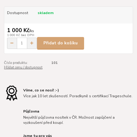
Dostupnost
skladem
1 000 Kč
/
ks
1 000 Kč
bez DPH
Přidat do košíku
Číslo produktu:
101
Hlídat cenu / dostupnost
Víme, co se nosí! :-)
Více jak 10 let zkušeností. Poradkyně s certifikací Trageschule.
Půjčovna
Největší půjčovna nosítek v ČR. Možnost zapůjčení a
vyzkoušení před koupí.
Jsme tu pro vás