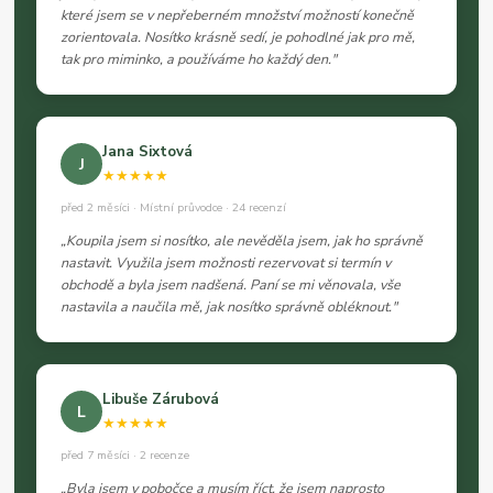
které jsem se v nepřeberném množství možností konečně
zorientovala. Nosítko krásně sedí, je pohodlné jak pro mě,
tak pro miminko, a používáme ho každý den."
Jana Sixtová
J
★★★★★
před 2 měsíci · Místní průvodce · 24 recenzí
„Koupila jsem si nosítko, ale nevěděla jsem, jak ho správně
nastavit. Využila jsem možnosti rezervovat si termín v
obchodě a byla jsem nadšená. Paní se mi věnovala, vše
nastavila a naučila mě, jak nosítko správně obléknout."
Libuše Zárubová
L
★★★★★
před 7 měsíci · 2 recenze
„Byla jsem v pobočce a musím říct, že jsem naprosto