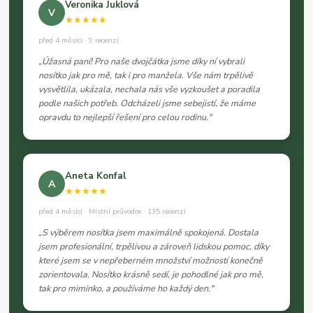
Veronika Juklová
V
★★★★★
před 4 měsíci · 9 recenzí
„Úžasná paní! Pro naše dvojčátka jsme díky ní vybrali
nosítko jak pro mě, tak i pro manžela. Vše nám trpělivě
vysvětlila, ukázala, nechala nás vše vyzkoušet a poradila
podle našich potřeb. Odcházeli jsme sebejistí, že máme
opravdu to nejlepší řešení pro celou rodinu."
Aneta Konfal
A
★★★★★
před 4 měsíci · Místní průvodce · 135 recenzí
„S výběrem nosítka jsem maximálně spokojená. Dostala
jsem profesionální, trpělivou a zároveň lidskou pomoc, díky
které jsem se v nepřeberném množství možností konečně
zorientovala. Nosítko krásně sedí, je pohodlné jak pro mě,
tak pro miminko, a používáme ho každý den."