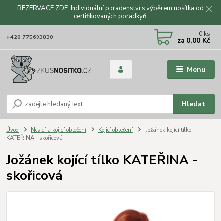
REZERVACE ZDE. Individuální poradenství s výběrem nosítka od
certifikovaných poradkyň.
CZK
0
ks
+420 775693830
za
0,00 Kč
Menu
Hledat
Úvod
Nosicí a kojicí oblečení
Kojicí oblečení
Jožánek kojící tílko
KATEŘINA - skořicová
Jožánek kojící tílko KATEŘINA -
skořicová