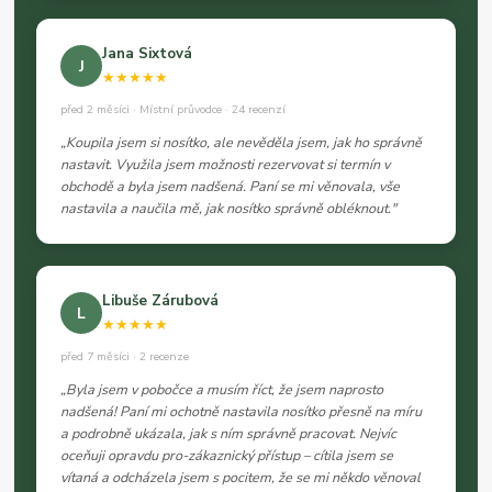
Jana Sixtová
J
★★★★★
před 2 měsíci · Místní průvodce · 24 recenzí
„Koupila jsem si nosítko, ale nevěděla jsem, jak ho správně
nastavit. Využila jsem možnosti rezervovat si termín v
obchodě a byla jsem nadšená. Paní se mi věnovala, vše
nastavila a naučila mě, jak nosítko správně obléknout."
Libuše Zárubová
L
★★★★★
před 7 měsíci · 2 recenze
„Byla jsem v pobočce a musím říct, že jsem naprosto
nadšená! Paní mi ochotně nastavila nosítko přesně na míru
a podrobně ukázala, jak s ním správně pracovat. Nejvíc
oceňuji opravdu pro-zákaznický přístup – cítila jsem se
vítaná a odcházela jsem s pocitem, že se mi někdo věnoval