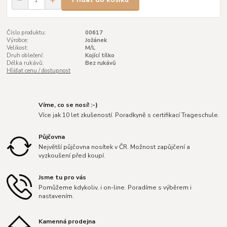
Číslo produktu:
00617
Výrobce:
Jožánek
Velikost:
M/L
Druh oblečení:
Kojící tílko
Délka rukávů:
Bez rukávů
Hlídat cenu / dostupnost
Víme, co se nosí! :-)
Více jak 10 let zkušeností. Poradkyně s certifikací Trageschule.
Půjčovna
Největší půjčovna nosítek v ČR. Možnost zapůjčení a
vyzkoušení před koupí.
Jsme tu pro vás
Pomůžeme kdykoliv, i on-line. Poradíme s výběrem i
nastavením.
Kamenná prodejna