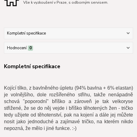
Vše k vyzkoušení v Praze, s odborným servisem.
Kompletní specifikace
Hodnocení
0
Kompletní specifikace
Kojící tílko, z bavlněného úpletu (94% bavlna + 6% elastan)
je volnějšího, dole rozšířeného střihu, takže nenápadně
schová "poporodní" bříško a zároveň je tak velkoryse
střižené, že se do něj vejde i bříško těhotených žen - tričko
tedy užijete od těhotenství, pak na kojení a dále jej můžete
nosit jako jednoduché a zajímavé tričko, na kterém nikdo
nepozná, že mělo i jiné funkce. :-)