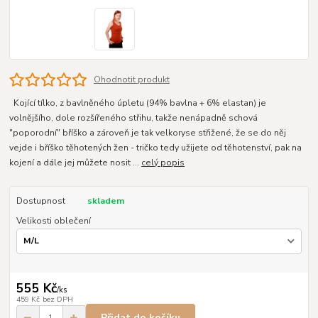
Ohodnotit produkt
Kojící tílko, z bavlněného úpletu (94% bavlna + 6% elastan) je
volnějšího, dole rozšířeného střihu, takže nenápadně schová
"poporodní" bříško a zároveň je tak velkoryse střižené, že se do něj
vejde i bříško těhotených žen - tričko tedy užijete od těhotenství, pak na
kojení a dále jej můžete nosit ...
celý popis
Dostupnost
skladem
Velikosti oblečení
555 Kč
/
ks
459 Kč
bez DPH
Přidat do košíku