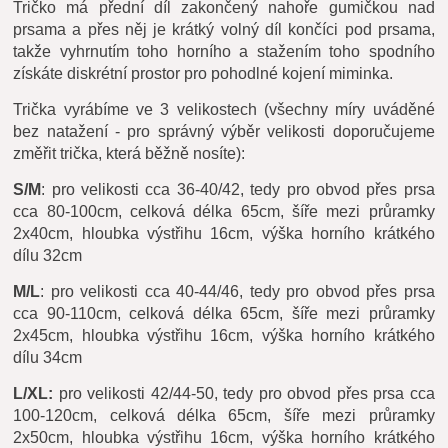
Tričko má přední díl zakončený nahoře gumičkou nad
prsama a přes něj je krátký volný díl končíci pod prsama,
takže vyhrnutím toho horního a stažením toho spodního
získáte diskrétní prostor pro pohodlné kojení miminka.
Trička vyrábíme ve 3 velikostech (všechny míry uváděné
bez natažení - pro správný výběr velikosti doporučujeme
změřit trička, která běžně nosíte):
S/M
: pro velikosti cca 36-40/42, tedy pro obvod přes prsa
cca 80-100cm, celková délka 65cm, šíře mezi průramky
2x40cm, hloubka výstřihu 16cm, výška horního krátkého
dílu 32cm
M/L
: pro velikosti cca 40-44/46, tedy pro obvod přes prsa
cca 90-110cm, celková délka 65cm, šíře mezi průramky
2x45cm, hloubka výstřihu 16cm, výška horního krátkého
dílu 34cm
L/XL:
pro velikosti 42/44-50, tedy pro obvod přes prsa cca
100-120cm, celková délka 65cm, šíře mezi průramky
2x50cm, hloubka výstřihu 16cm, výška horního krátkého