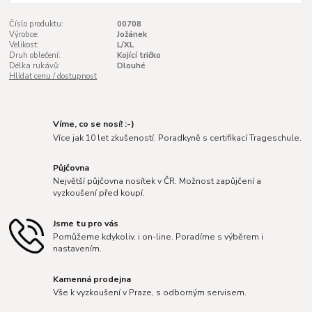
Číslo produktu:
00708
Výrobce:
Jožánek
Velikost:
L/XL
Druh oblečení:
Kojící tričko
Délka rukávů:
Dlouhé
Hlídat cenu / dostupnost
Víme, co se nosí! :-)
Více jak 10 let zkušeností. Poradkyně s certifikací Trageschule.
Půjčovna
Největší půjčovna nosítek v ČR. Možnost zapůjčení a
vyzkoušení před koupí.
Jsme tu pro vás
Pomůžeme kdykoliv, i on-line. Poradíme s výběrem i
nastavením.
Kamenná prodejna
Vše k vyzkoušení v Praze, s odborným servisem.