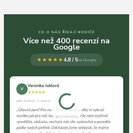
CO O NÁS ŘÍKAJÍ RODIČE
Více než 400 recenzí na
Google
★★★★★
4,8 / 5
na Google
Veronika Juklová
V
★★★★★
před 4 měsíci · 9 recenzí
„Úžasná paní! Pro naše dvojčátka jsme díky ní vybrali
nosítko jak pro mě, tak i pro manžela. Vše nám trpělivě
vysvětlila, ukázala, nechala nás vše vyzkoušet a poradila
podle našich potřeb. Odcházeli jsme sebejistí, že máme