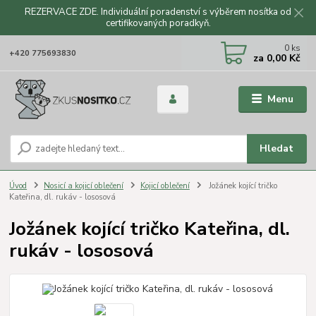
REZERVACE ZDE. Individuální poradenství s výběrem nosítka od
certifikovaných poradkyň.
CZK
0
ks
+420 775693830
za
0,00 Kč
Menu
Hledat
Úvod
Nosicí a kojicí oblečení
Kojicí oblečení
Jožánek kojící tričko
Kateřina, dl. rukáv - lososová
Jožánek kojící tričko Kateřina, dl.
rukáv - lososová