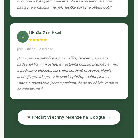
obchodě a byla jsem nadšená. Paní se mi věnovala, vše
nastavila a naučila mě, jak nosítko správně obléknout."
Libuše Zárubová
L
★★★★★
před 7 měsíci · 2 recenze
„Byla jsem v pobočce a musím říct, že jsem naprosto
nadšená! Paní mi ochotně nastavila nosítko přesně na míru
a podrobně ukázala, jak s ním správně pracovat. Nejvíc
oceňuji opravdu pro-zákaznický přístup – cítila jsem se
vítaná a odcházela jsem s pocitem, že se mi někdo věnoval
na maximum."
⭐ Přečíst všechny recenze na Google →