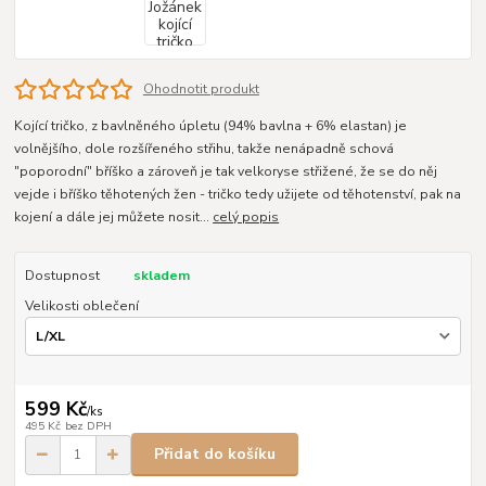
Ohodnotit produkt
Kojící tričko, z bavlněného úpletu (94% bavlna + 6% elastan) je
volnějšího, dole rozšířeného střihu, takže nenápadně schová
"poporodní" bříško a zároveň je tak velkoryse střižené, že se do něj
vejde i bříško těhotených žen - tričko tedy užijete od těhotenství, pak na
kojení a dále jej můžete nosit...
celý popis
Dostupnost
skladem
Velikosti oblečení
599 Kč
/
ks
495 Kč
bez DPH
Přidat do košíku