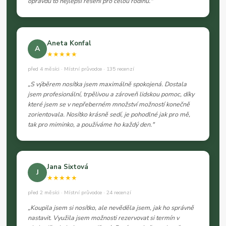
opravdu to nejlepší řešení pro celou rodinu."
Aneta Konfal
A
★★★★★
před 4 měsíci · Místní průvodce · 135 recenzí
„S výběrem nosítka jsem maximálně spokojená. Dostala
jsem profesionální, trpělivou a zároveň lidskou pomoc, díky
které jsem se v nepřeberném množství možností konečně
zorientovala. Nosítko krásně sedí, je pohodlné jak pro mě,
tak pro miminko, a používáme ho každý den."
Jana Sixtová
J
★★★★★
před 2 měsíci · Místní průvodce · 24 recenzí
„Koupila jsem si nosítko, ale nevěděla jsem, jak ho správně
nastavit. Využila jsem možnosti rezervovat si termín v