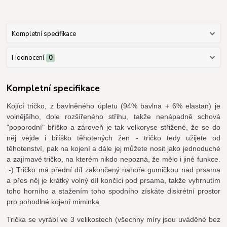
Kompletní specifikace
Hodnocení
0
Kompletní specifikace
Kojící tričko, z bavlněného úpletu (94% bavlna + 6% elastan) je
volnějšího, dole rozšířeného střihu, takže nenápadně schová
"poporodní" bříško a zároveň je tak velkoryse střižené, že se do
něj vejde i bříško těhotených žen - tričko tedy užijete od
těhotenství, pak na kojení a dále jej můžete nosit jako jednoduché
a zajímavé tričko, na kterém nikdo nepozná, že mělo i jiné funkce.
:-) Tričko má přední díl zakončený nahoře gumičkou nad prsama
a přes něj je krátký volný díl končíci pod prsama, takže vyhrnutím
toho horního a stažením toho spodního získáte diskrétní prostor
pro pohodlné kojení miminka.
Trička se vyrábí ve 3 velikostech (všechny míry jsou uváděné bez