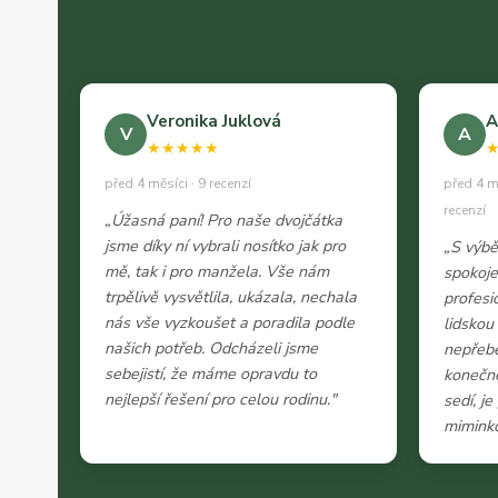
Veronika Juklová
A
V
A
★★★★★
před 4 měsíci · 9 recenzí
před 4 m
recenzí
„Úžasná paní! Pro naše dvojčátka
jsme díky ní vybrali nosítko jak pro
„S výb
mě, tak i pro manžela. Vše nám
spokoje
trpělivě vysvětlila, ukázala, nechala
profesi
nás vše vyzkoušet a poradila podle
lidskou
našich potřeb. Odcházeli jsme
nepřeb
sebejistí, že máme opravdu to
konečně
nejlepší řešení pro celou rodinu."
sedí, j
miminko