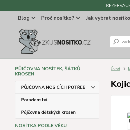
REZERVACE Z
Blog
Proč nosítko?
Jak vybrat nosítk
PŮJČOVNA NOSÍTEK, ŠÁTKŮ,
Úvod
N
KROSEN
Koji
PŮJČOVNA NOSICÍCH POTŘEB
Poradenství
Půjčovna dětských krosen
NOSÍTKA PODLE VĚKU