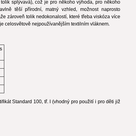
tolik splývavá), což je pro někoho výhoda, pro někoho
lně těší přírodní, matný vzhled, možnost naprosto
áže zároveň tolik nedokonalostí, které třeba viskóza více
e celosvětově nejpoužívanějším textilním vláknem.
s
fikát Standard 100, tř. I (vhodný pro použití i pro děti již