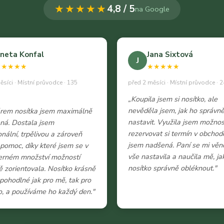
★★★★★
4,8 / 5
na Google
neta Konfal
Jana Sixtová
J
★★★★★
★★★★★
ěsíci · Místní průvodce · 135
před 2 měsíci · Místní průvodce · 2
„Koupila jsem si nosítko, ale
nevěděla jsem, jak ho správn
ěrem nosítka jsem maximálně
nastavit. Využila jsem možnos
ná. Dostala jsem
rezervovat si termín v obchod
onální, trpělivou a zároveň
jsem nadšená. Paní se mi věn
 pomoc, díky které jsem se v
vše nastavila a naučila mě, ja
erném množství možností
nosítko správně obléknout."
 zorientovala. Nosítko krásně
e pohodlné jak pro mě, tak pro
, a používáme ho každý den."