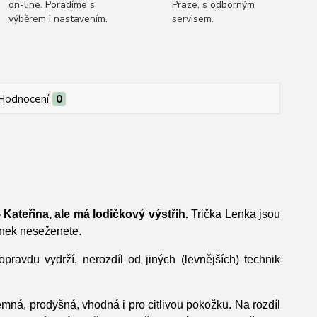
on-line. Poradíme s
Praze, s odborným
výběrem i nastavením.
servisem.
Hodnocení
0
- Kateřina, ale má lodičkový výstřih.
Trička Lenka jsou
ánek neseženete.
pravdu vydrží, nerozdíl od jiných (levnějších) technik
emná, prodyšná, vhodná i pro citlivou pokožku. Na rozdíl