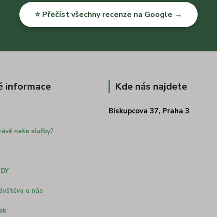
⭐ Přečíst všechny recenze na Google →
é informace
Kde nás najdete
Biskupcova 37, Praha 3
rávě naše služby?
ODY
ávštěva u nás
ek