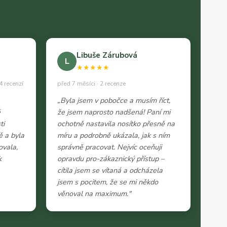
Libuše Zárubová
L
★★★★★
4 recenzí
před 7 měsíci · 2 recenze
„Byla jsem v pobočce a musím říct,
ě
že jsem naprosto nadšená! Paní mi
ti
ochotně nastavila nosítko přesně na
ě a byla
míru a podrobně ukázala, jak s ním
ovala,
správně pracovat. Nejvíc oceňuji
k
opravdu pro-zákaznický přístup –
cítila jsem se vítaná a odcházela
jsem s pocitem, že se mi někdo
věnoval na maximum."