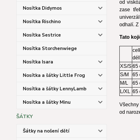
od viskó
Nosítka Didymos
zase tře
univerzál
Nosítka Rischino
odhalí. 
Nosítka Sestrice
Tato koji
Nosítka Storchenwiege
cel
dél
Nosítka Isara
XS/S
65
S/M
65
Nosítka a šátky Little Frog
M/L
65
Nosítka a šátky LennyLamb
L/XL
65
Nosítka a šátky Minu
Všechn
od naroze
ŠÁTKY
Šátky na nošení dětí