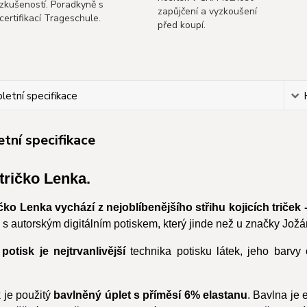
zkušeností. Poradkyně s
zapůjčení a vyzkoušení
certifikací Trageschule.
před koupí.
etní specifikace
tní specifikace
 tričko Lenka.
ičko Lenka vychází z nejoblíbenějšího střihu kojicích triček 
s autorským digitálním potiskem, který jinde než u značky Jož
 potisk je nejtrvanlivější
technika potisku látek, jeho barvy o
 je použitý
bavlněný úplet s příměsí 6% elastanu
. Bavlna je 