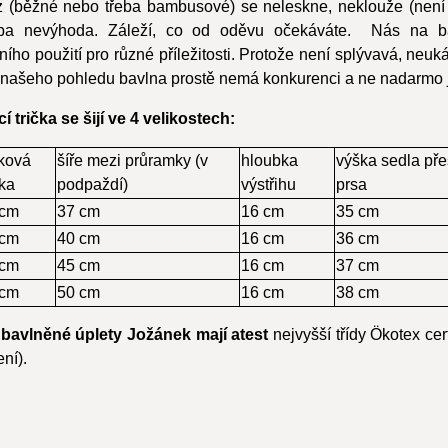
z (běžné nebo třeba bambusové) se neleskne, neklouže (není 
ba nevýhoda. Záleží, co od oděvu očekáváte. Nás na bav
ního použití pro různé příležitosti. Protože není splývavá, neuk
Z našeho pohledu bavlna prostě nemá konkurenci a ne nadarmo j
cí trička se šijí ve 4 velikostech:
ková
šíře mezi průramky (v
hloubka
výška sedla pře
ka
podpaždí)
výstřihu
prsa
 cm
37 cm
16 cm
35 cm
 cm
40 cm
16 cm
36 cm
 cm
45 cm
16 cm
37 cm
 cm
50 cm
16 cm
38 cm
y
bavlněné úplety Jožánek mají atest
nejvyšší třídy Ökotex certi
ní).