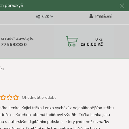
ch poradkyň.
Přihlášení
CZK
 si rady? Zavolejte.
0
ks
za
0,00 Kč
 775693830
íky
Ohodnotit produkt
tričko Lenka. Kojicí tričko Lenka vychází z nejoblíbenějšího střihu
h triček - Kateřina, ale má lodičkový výstřih. Trička Lenka jsou
na s autorským digitálním potiskem, který jinde než u značky
 neseženete. Digitální potisk je nejtrvanlivější technika