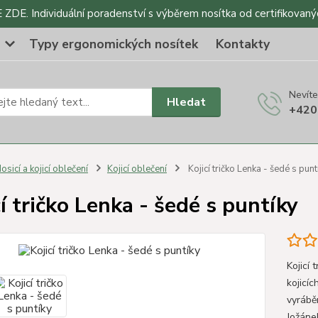
DE. Individuální poradenství s výběrem nosítka od certifikovaný
o
Typy ergonomických nosítek
Kontakty
Nevíte
Hledat
+420
osicí a kojicí oblečení
Kojicí oblečení
Kojicí tričko Lenka - šedé s punt
cí tričko Lenka - šedé s puntíky
Kojicí 
kojicíc
vyrábě
Jožánek