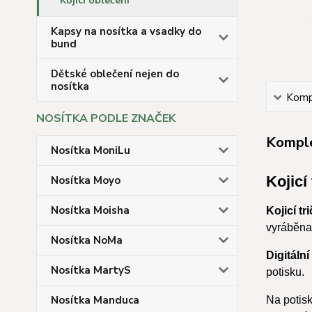
Kojicí oblečení
Kapsy na nosítka a vsadky do
bund
Dětské oblečení nejen do
nosítka
Kompl
NOSÍTKA PODLE ZNAČEK
Komple
Nosítka MoniLu
Kojicí
Nosítka Moyo
Nosítka Moisha
Kojicí tr
vyráběna 
Nosítka NoMa
Digitální
Nosítka MartyS
potisku.
Nosítka Manduca
Na potisk