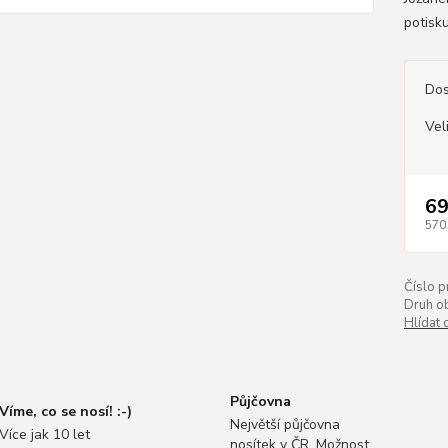
potisku
Dos
Vel
69
570
Číslo p
Druh ob
Hlídat 
Půjčovna
Víme, co se nosí! :-)
Největší půjčovna
Více jak 10 let
nosítek v ČR. Možnost