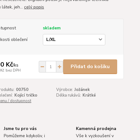
 látek, jeh...
celý popis
tupnost
skladem
ikosti oblečení
0 Kč
/
ks
Přidat do košíku
 Kč
bez DPH
roduktu:
00750
Výrobce:
Jožánek
lečení:
Kojící tričko
Délka rukávů:
Krátké
cenu / dostupnost
Jsme tu pro vás
Kamenná prodejna
Pomůžeme kdykoliv, i
Vše k vyzkoušení v