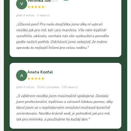
Veronika Juklová
V
★★★★★
před 4 měsíci · 9 recenzí
„Úžasná paní! Pro naše dvojčátka jsme díky ní vybrali
nosítko jak pro mě, tak i pro manžela. Vše nám trpělivě
vysvětlila, ukázala, nechala nás vše vyzkoušet a poradila
podle našich potřeb. Odcházeli jsme sebejistí, že máme
opravdu to nejlepší řešení pro celou rodinu."
Aneta Konfal
A
★★★★★
před 4 měsíci · Místní průvodce · 135 recenzí
„S výběrem nosítka jsem maximálně spokojená. Dostala
jsem profesionální, trpělivou a zároveň lidskou pomoc, díky
které jsem se v nepřeberném množství možností konečně
zorientovala. Nosítko krásně sedí, je pohodlné jak pro mě,
tak pro miminko, a používáme ho každý den."