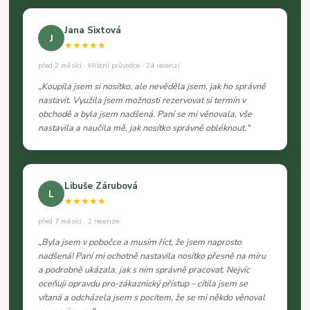
Jana Sixtová
J
★★★★★
před 2 měsíci · Místní průvodce · 24 recenzí
„Koupila jsem si nosítko, ale nevěděla jsem, jak ho správně
nastavit. Využila jsem možnosti rezervovat si termín v
obchodě a byla jsem nadšená. Paní se mi věnovala, vše
nastavila a naučila mě, jak nosítko správně obléknout."
Libuše Zárubová
L
★★★★★
před 7 měsíci · 2 recenze
„Byla jsem v pobočce a musím říct, že jsem naprosto
nadšená! Paní mi ochotně nastavila nosítko přesně na míru
a podrobně ukázala, jak s ním správně pracovat. Nejvíc
oceňuji opravdu pro-zákaznický přístup – cítila jsem se
vítaná a odcházela jsem s pocitem, že se mi někdo věnoval