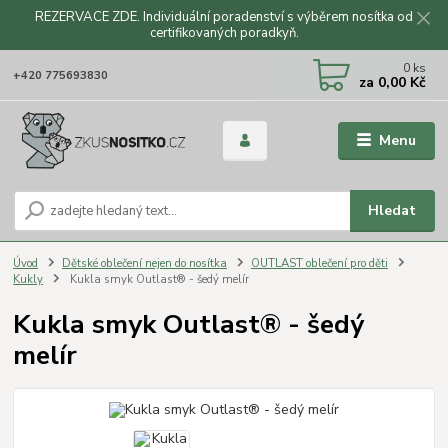
REZERVACE ZDE. Individuální poradenství s výběrem nosítka od
certifikovaných poradkyň.
CZK
0
ks
+420 775693830
za
0,00 Kč
Menu
Hledat
Úvod
Dětské oblečení nejen do nosítka
OUTLAST oblečení pro děti
Kukly
Kukla smyk Outlast® - šedý melír
Kukla smyk Outlast® - šedý
melír