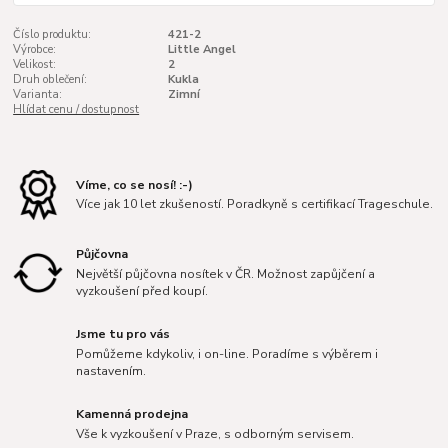
Číslo produktu:
421-2
Výrobce:
Little Angel
Velikost:
2
Druh oblečení:
Kukla
Varianta:
Zimní
Hlídat cenu / dostupnost
Víme, co se nosí! :-)
Více jak 10 let zkušeností. Poradkyně s certifikací Trageschule.
Půjčovna
Největší půjčovna nosítek v ČR. Možnost zapůjčení a
vyzkoušení před koupí.
Jsme tu pro vás
Pomůžeme kdykoliv, i on-line. Poradíme s výběrem i
nastavením.
Kamenná prodejna
Vše k vyzkoušení v Praze, s odborným servisem.