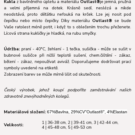
Kukla
z bavlněného úpletu a materiálu
Outlast®
je jemná, pružná
a velmi příjemná na dotek. Krásně sedí, neslézá a nikde
neodstává, proto děťátku nefouká na krček. Lze jej nosit pod
čepičku nebo místo čepičky. Díky materiálu
Outlast®
se bude
Vaše ratolest méně potit, i když to s oblečením trochu přeženete.
Lícová strana kukličky je hladká, na rubu smyčky.
Údržba:
praní - 40°C, žehlení - 1 tečka, sušička - může se sušit v
bubnové sušičce při nižší teplotě sušení, chem.čištění - zákaz,
bělení - zákaz, nepoužívat aviváž. Doporučujeme dodržovat prací
symboly uvedené na etiketě.
Zobrazení barev se může mírně lišit od skutečnosti.
Český výrobek, jehož koupí podpoříte zaměstnávání našich
zdravotně znevýhodněných kolegů.
Materiálové složení:
67%Bavlna, 29%CV"Outlast®", 4%Elastan
1 | 36-38 cm
,
2 | 39-41 cm
,
3 | 42-44 cm
,
Velikosti:
4 | 45-48 cm
,
5 | 49-53 cm