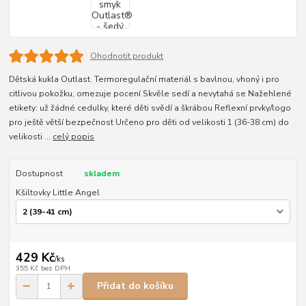
Ohodnotit produkt
Dětská kukla Outlast. Termoregulační materiál s bavlnou, vhoný i pro
citlivou pokožku, omezuje pocení Skvěle sedí a nevytahá se Nažehlené
etikety: už žádné cedulky, které děti svědí a škrábou Reflexní prvky/logo
pro ještě větší bezpečnost Určeno pro děti od velikosti 1 (36-38 cm) do
velikosti ...
celý popis
Dostupnost
skladem
Kšiltovky Little Angel
429 Kč
/
ks
355 Kč
bez DPH
Přidat do košíku