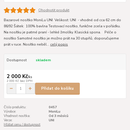
Ohodnotit produkt
Bazarové nosítko MoniLu UNI Velikost: UNI - vhodné od cca 62 cm do
86/92 Šátek: 100% bavlna Testovací nosítko, funkčne zcela v pořádku.
Na nosítku je patrné praní - lehké žmolíky. Klasická spona. Péče o
nosítko Samotné nosítko je možno prát na 30 stupňů, doporučujeme
prát v ruce. Nosítko neběl...
celý popis
Dostupnost
skladem
2 000 Kč
/
ks
2 000 Kč
bez DPH
Přidat do košíku
Číslo produktu:
0457
Výrobce:
MoniLu
Vhodnost nosítka:
Od 3 měsíců
Verze:
UNI
Hlídat cenu / dostupnost