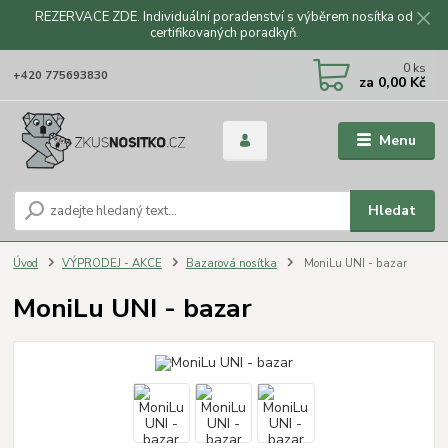
REZERVACE ZDE. Individuální poradenství s výběrem nosítka od
certifikovaných poradkyň.
CZK
0
ks
+420 775693830
za
0,00 Kč
Menu
Hledat
Úvod
VÝPRODEJ - AKCE
Bazarová nosítka
MoniLu UNI - bazar
MoniLu UNI - bazar