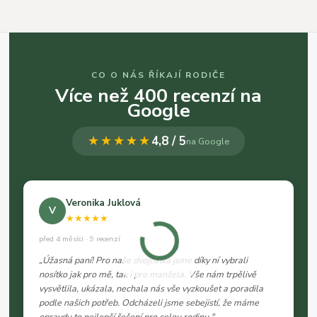
CO O NÁS ŘÍKAJÍ RODIČE
Více než 400 recenzí na
Google
★★★★★
4,8 / 5
na Google
Veronika Juklová
V
★★★★★
před 4 měsíci · 9 recenzí
„Úžasná paní! Pro naše dvojčátka jsme díky ní vybrali
nosítko jak pro mě, tak i pro manžela. Vše nám trpělivě
vysvětlila, ukázala, nechala nás vše vyzkoušet a poradila
podle našich potřeb. Odcházeli jsme sebejistí, že máme
opravdu to nejlepší řešení pro celou rodinu."