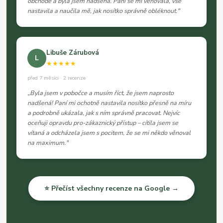
obchodě a byla jsem nadšená. Paní se mi věnovala, vše
nastavila a naučila mě, jak nosítko správně obléknout."
Libuše Zárubová
L
★★★★★
před 7 měsíci · 2 recenze
„Byla jsem v pobočce a musím říct, že jsem naprosto
nadšená! Paní mi ochotně nastavila nosítko přesně na míru
a podrobně ukázala, jak s ním správně pracovat. Nejvíc
oceňuji opravdu pro-zákaznický přístup – cítila jsem se
vítaná a odcházela jsem s pocitem, že se mi někdo věnoval
na maximum."
⭐ Přečíst všechny recenze na Google →