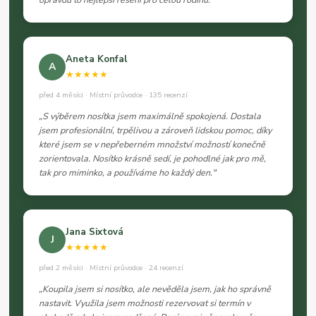
Aneta Konfal
A
★★★★★
před 4 měsíci · Místní průvodce · 135 recenzí
„S výběrem nosítka jsem maximálně spokojená. Dostala
jsem profesionální, trpělivou a zároveň lidskou pomoc, díky
které jsem se v nepřeberném množství možností konečně
zorientovala. Nosítko krásně sedí, je pohodlné jak pro mě,
tak pro miminko, a používáme ho každý den."
Jana Sixtová
J
★★★★★
před 2 měsíci · Místní průvodce · 24 recenzí
„Koupila jsem si nosítko, ale nevěděla jsem, jak ho správně
nastavit. Využila jsem možnosti rezervovat si termín v