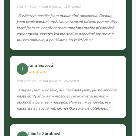
před 4 měsíci · Místní průvodce · 135 recenzí
„S výběrem nosítka jsem maximálně spokojená. Dostala
jsem profesionální, trpělivou a zároveň lidskou pomoc, díky
které jsem se v nepřeberném množství možností konečně
zorientovala. Nosítko krásně sedí, je pohodlné jak pro mě,
tak pro miminko, a používáme ho každý den."
Jana Sixtová
J
★★★★★
před 2 měsíci · Místní průvodce · 24 recenzí
„Koupila jsem si nosítko, ale nevěděla jsem, jak ho správně
nastavit. Využila jsem možnosti rezervovat si termín v
obchodě a byla jsem nadšená. Paní se mi věnovala, vše
nastavila a naučila mě, jak nosítko správně obléknout."
Libuše Zárubová