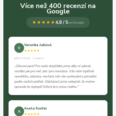
Více než 400 recenzí na
Google
★★★★★
4,8 / 5
na Google
Veronika Juklová
V
★★★★★
před 4 měsíci · 9 recenzí
„Úžasná paní! Pro naše dvojčátka jsme díky ní vybrali
nosítko jak pro mě, tak i pro manžela. Vše nám trpělivě
vysvětlila, ukázala, nechala nás vše vyzkoušet a poradila
podle našich potřeb. Odcházeli jsme sebejistí, že máme
opravdu to nejlepší řešení pro celou rodinu."
Aneta Konfal
A
★★★★★