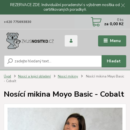
REZERVACE ZDE. Individuální poradenství s výběrem nosítka od
certifikovaných poradkyň.
CZK
0
ks
+420 775693830
za
0,00 Kč
Menu
Hledat
Úvod
Nosicí a kojicí oblečení
Nosicí mikiny
Nosící mikina Moyo Basic
- Cobalt
Nosící mikina Moyo Basic - Cobalt