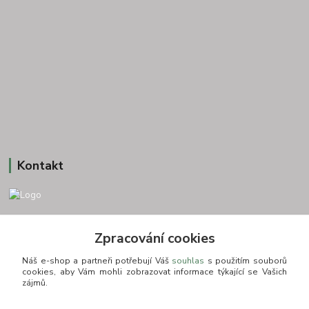
Kontakt
+420 775693830
Zpracování cookies
Otevírací doba: PO-PÁ: 9:00-16:00 NUTNÁ REZERVACE
Náš e-shop a partneři potřebují Váš
souhlas
s použitím souborů
info@zkusnositko.cz
cookies, aby Vám mohli zobrazovat informace týkající se Vašich
zájmů.