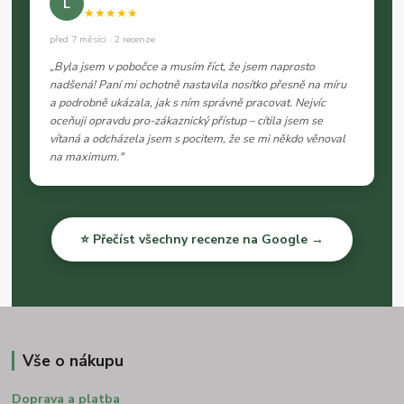
L
★★★★★
před 7 měsíci · 2 recenze
„Byla jsem v pobočce a musím říct, že jsem naprosto
nadšená! Paní mi ochotně nastavila nosítko přesně na míru
a podrobně ukázala, jak s ním správně pracovat. Nejvíc
oceňuji opravdu pro-zákaznický přístup – cítila jsem se
vítaná a odcházela jsem s pocitem, že se mi někdo věnoval
na maximum."
⭐ Přečíst všechny recenze na Google →
Vše o nákupu
Doprava a platba