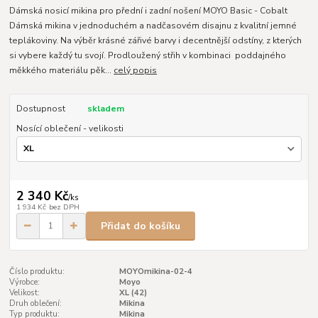
Dámská nosicí mikina pro přední i zadní nošení MOYO Basic - Cobalt
Dámská mikina v jednoduchém a nadčasovém disajnu z kvalitní jemné
teplákoviny. Na výběr krásné zářivé barvy i decentnější odstíny, z kterých
si vybere každý tu svojí. Prodloužený střih v kombinaci poddajného
měkkého materiálu pěk...
celý popis
Dostupnost
skladem
Nosící oblečení - velikosti
2 340 Kč
/
ks
1 934 Kč
bez DPH
Přidat do košíku
Číslo produktu:
MOYOmikina-02-4
Výrobce:
Moyo
Velikost:
XL (42)
Druh oblečení:
Mikina
Typ produktu:
Mikina