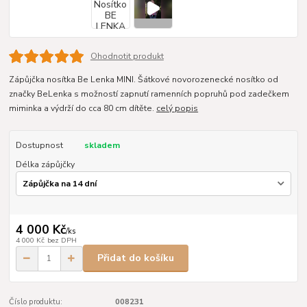
Ohodnotit produkt
Zápůjčka nosítka Be Lenka MINI. Šátkové novorozenecké nosítko od
značky BeLenka s možností zapnutí ramenních popruhů pod zadečkem
miminka a výdrží do cca 80 cm dítěte.
celý popis
Dostupnost
skladem
Délka zápůjčky
4 000 Kč
/
ks
4 000 Kč
bez DPH
Přidat do košíku
Číslo produktu:
008231