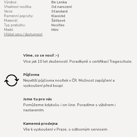
Výrobce:
Be Lenka
Vhodnost nosítka:
Od narození
Verze:
Standard
Ramenní popruhy:
Klasické
Materiál:
Šátkové
Typ produktu:
Nosítko
Model:
Mini
Hlídat cenu / dostupnost
Víme, co se nosí! :-)
Více jak 10 let zkušeností. Poradkyně s certifikací Trageschule.
Půjčovna
Největší půjčovna nosítek v ČR. Možnost zapůjčení a
vyzkoušení před koupí.
Jsme tu pro vás
Pomůžeme kdykoliv, i on-line. Poradíme s výběrem i
nastavením.
Kamenná prodejna
Vše k vyzkoušení v Praze, s odborným servisem.