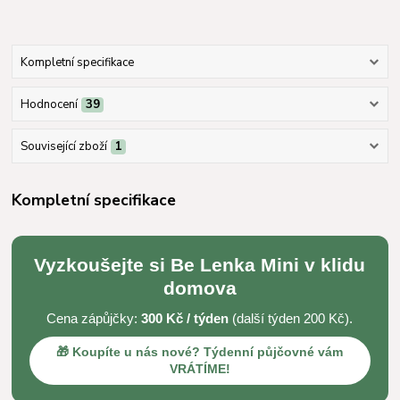
Kompletní specifikace
Hodnocení
39
Související zboží
1
Kompletní specifikace
Vyzkoušejte si Be Lenka Mini v klidu
domova
Cena zápůjčky:
300 Kč / týden
(další týden 200 Kč).
🎁 Koupíte u nás nové? Týdenní půjčovné vám
VRÁTÍME!