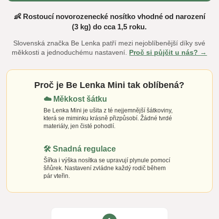
👶 Rostoucí novorozenecké nosítko vhodné od narození
(3 kg) do cca 1,5 roku.
Slovenská značka Be Lenka patří mezi nejoblíbenější díky své
měkkosti a jednoduchému nastavení.
Proč si půjčit u nás? →
Proč je Be Lenka Mini tak oblíbená?
☁️ Měkkost šátku
Be Lenka Mini je ušita z té nejjemnější šátkoviny,
která se miminku krásně přizpůsobí. Žádné tvrdé
materiály, jen čisté pohodlí.
🛠️ Snadná regulace
Šířka i výška nosítka se upravují plynule pomocí
šňůrek. Nastavení zvládne každý rodič během
pár vteřin.