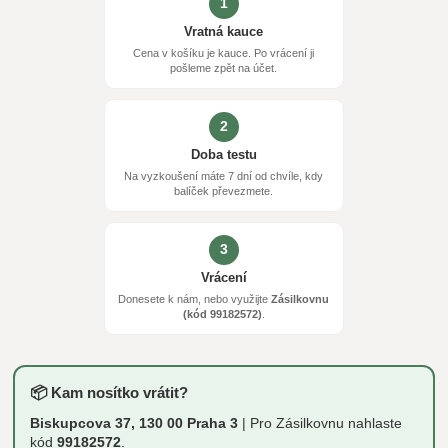
1
Vratná kauce
Cena v košíku je kauce. Po vrácení ji
pošleme zpět na účet.
2
Doba testu
Na vyzkoušení máte 7 dní od chvíle, kdy
balíček převezmete.
3
Vrácení
Donesete k nám, nebo využijte
Zásilkovnu
(kód 99182572)
.
📦 Kam nosítko vrátit?
Biskupcova 37, 130 00 Praha 3
| Pro Zásilkovnu nahlaste
kód
99182572
.