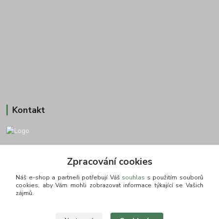
Kontakt
+420 775693830
Zpracování cookies
Otevírací doba: PO-PÁ: 9:00-16:00 NUTNÁ REZERVACE
Náš e-shop a partneři potřebují Váš
souhlas
s použitím souborů
info@zkusnositko.cz
cookies, aby Vám mohli zobrazovat informace týkající se Vašich
zájmů.