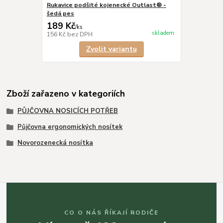
Rukavice podšité kojenecké Outlast® -
šedá pes
189 Kč
/
ks
skladem
156 Kč
bez DPH
Zvolit variantu
Zboží zařazeno v kategoriích
PŮJČOVNA NOSICÍCH POTŘEB
Půjčovna ergonomických nosítek
Novorozenecká nosítka
CO O NÁS ŘÍKAJÍ RODIČE