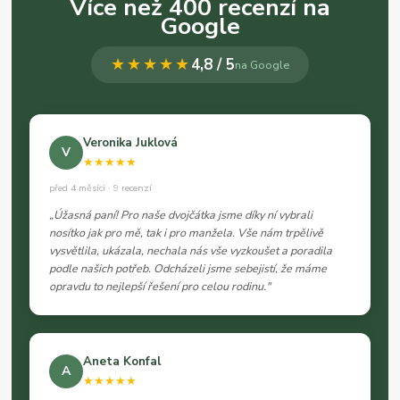
Více než 400 recenzí na
Google
★★★★★
4,8 / 5
na Google
Veronika Juklová
V
★★★★★
před 4 měsíci · 9 recenzí
„Úžasná paní! Pro naše dvojčátka jsme díky ní vybrali
nosítko jak pro mě, tak i pro manžela. Vše nám trpělivě
vysvětlila, ukázala, nechala nás vše vyzkoušet a poradila
podle našich potřeb. Odcházeli jsme sebejistí, že máme
opravdu to nejlepší řešení pro celou rodinu."
Aneta Konfal
A
★★★★★