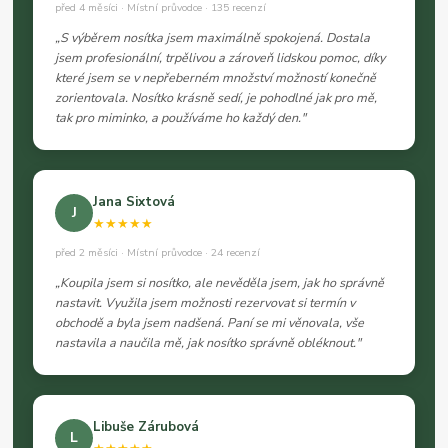
před 4 měsíci · Místní průvodce · 135 recenzí
„S výběrem nosítka jsem maximálně spokojená. Dostala
jsem profesionální, trpělivou a zároveň lidskou pomoc, díky
které jsem se v nepřeberném množství možností konečně
zorientovala. Nosítko krásně sedí, je pohodlné jak pro mě,
tak pro miminko, a používáme ho každý den."
Jana Sixtová
J
★★★★★
před 2 měsíci · Místní průvodce · 24 recenzí
„Koupila jsem si nosítko, ale nevěděla jsem, jak ho správně
nastavit. Využila jsem možnosti rezervovat si termín v
obchodě a byla jsem nadšená. Paní se mi věnovala, vše
nastavila a naučila mě, jak nosítko správně obléknout."
Libuše Zárubová
L