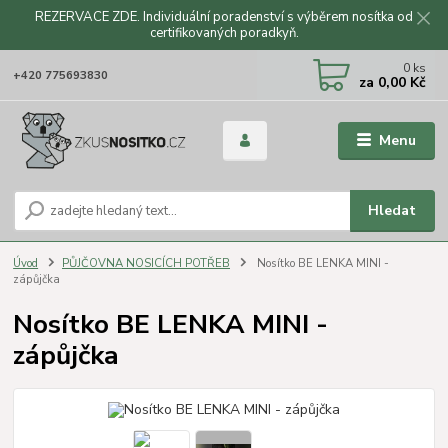
REZERVACE ZDE. Individuální poradenství s výběrem nosítka od
certifikovaných poradkyň.
CZK
0
ks
+420 775693830
za
0,00 Kč
Menu
Hledat
Úvod
PŮJČOVNA NOSICÍCH POTŘEB
Nosítko BE LENKA MINI -
zápůjčka
Nosítko BE LENKA MINI -
zápůjčka