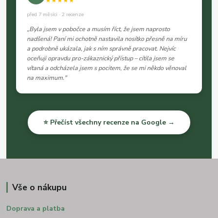
★★★★★
před 7 měsíci · 2 recenze
„Byla jsem v pobočce a musím říct, že jsem naprosto
nadšená! Paní mi ochotně nastavila nosítko přesně na míru
a podrobně ukázala, jak s ním správně pracovat. Nejvíc
oceňuji opravdu pro-zákaznický přístup – cítila jsem se
vítaná a odcházela jsem s pocitem, že se mi někdo věnoval
na maximum."
⭐ Přečíst všechny recenze na Google →
Vše o nákupu
Doprava a platba