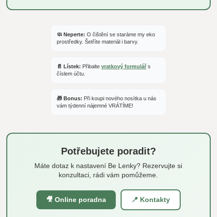
🧼 Neperte:
O čištění se staráme my eko
prostředky. Šetříte materiál i barvy.
📄 Lístek:
Přibalte
vratkový formulář
s
číslem účtu.
🎁 Bonus:
Při koupi nového nosítka u nás
vám týdenní nájemné VRÁTÍME!
Potřebujete poradit?
Máte dotaz k nastavení Be Lenky? Rezervujte si
konzultaci, rádi vám pomůžeme.
🎥 Online poradna
📍 Kontakty