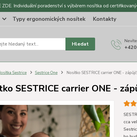
DE. Individuální poradenství s výběrem nosítka od certifikovaný
o
Typy ergonomických nosítek
Kontakty
Nevíte
Hledat
+420
osítka Sestrice
Sestrice One
Nosítko SESTRICE carrier ONE - zápůjč
tko SESTRICE carrier ONE - záp
SESTRI
cca vel
Sestri
ho bud