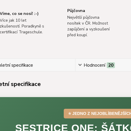
Půjčovna
Víme, co se nosí! :-)
Největší půjčovna
Více jak 10 let
nosítek v ČR. Možnost
zkušeností. Poradkyně s
zapůjčení a vyzkoušení
certifikací Trageschule.
před koupí.
etní specifikace
Hodnocení
20
tní specifikace
⭐ JEDNO Z NEJOBLÍBENĚJŠÍC
SESTRICE ONE: ŠÁTK