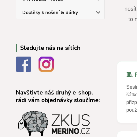
nosít
Doplňky k nošení & dárky
to 
Sledujte nás na sítích
🧵 
Sestr
Navštivte náš druhý e-shop,
šátk
rádi vám objednávky sloučíme:
přiz
použi