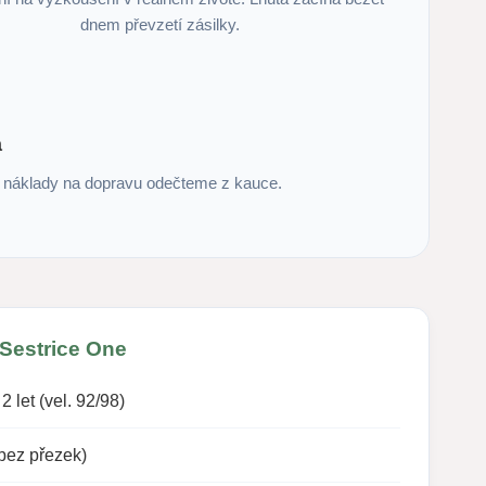
dnem převzetí zásilky.
a
m náklady na dopravu odečteme z kauce.
 Sestrice One
2 let (vel. 92/98)
 bez přezek)