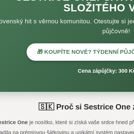
SLOŽITÉHO 
ovenský hit s věrnou komunitou. Otestujte si je
půjčovně!
🎁 KOUPÍTE NOVÉ? TÝDENNÍ PŮJ
Cena zápůjčky: 300 Kč
🇸🇰 Proč si Sestrice One 
estrice One
je nosítko, které si získá vaše srdce hned p
adila na prémiovou šátkovinu a unikátní systém nastave