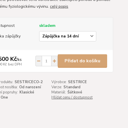
ému fyziologickému vývinu.
celý popis
tupnost
skladem
ka zápůjčky
500 Kč
/
ks
Přidat do košíku
00 Kč
bez DPH
roduktu:
SESTRICECO-2
Výrobce:
SESTRICE
t nosítka:
Od narození
Verze:
Standard
í popruhy:
Klasické
Materiál:
Šátkové
One
Hlídat cenu / dostupnost