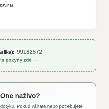
bavlna)
99182572
silka):
ř s pokyny zde →
e One naživo?
ím dotyku. Pokud váháte nebo potřebujete