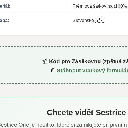
eriál:
Prémiová šátkovina (100% 
oba:
Slovensko 🇸🇰
📦
Kód pro Zásilkovnu (zpětná zá
📄
Stáhnout vratkový formulá
Chcete vidět Sestric
estrice One je nosítko, které si zamilujete při prvn