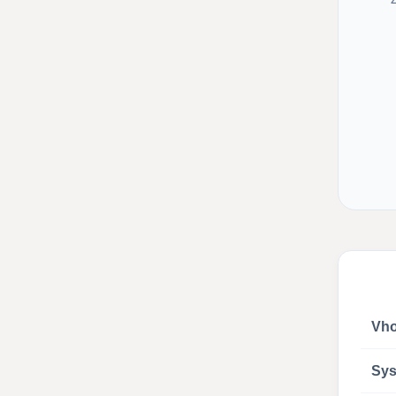
Vho
Sys