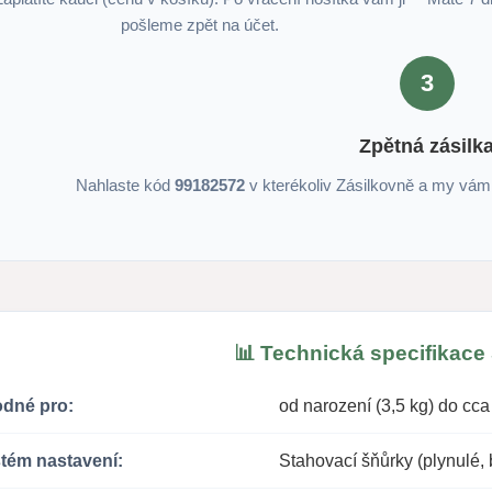
pošleme zpět na účet.
3
Zpětná zásilk
Nahlaste kód
99182572
v kterékoliv Zásilkovně a my vá
📊 Technická specifikace
dné pro:
od narození (3,5 kg) do cca 
tém nastavení:
Stahovací šňůrky (plynulé,