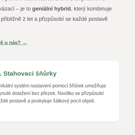
vázací – je to
geniální hybrid
, který kombinuje
 přibližně 2 let a přizpůsobí se každé postavě
ávě u nás? →
 Stahovací šňůrky
ikátní systém nastavení pomocí šňůrek umožňuje
ynulé dotažení bez přezek. Nosítko se přizpůsobí
ždé postavě a poskytuje šátkový pocit objetí.