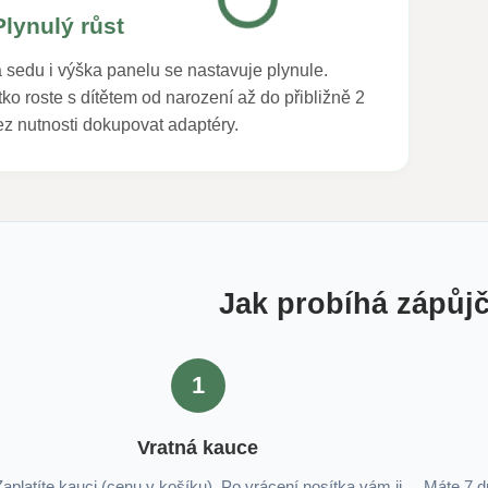
Plynulý růst
a sedu i výška panelu se nastavuje plynule.
ko roste s dítětem od narození až do přibližně 2
bez nutnosti dokupovat adaptéry.
Jak probíhá zápůj
1
Vratná kauce
Zaplatíte kauci (cenu v košíku). Po vrácení nosítka vám ji
Máte 7 d