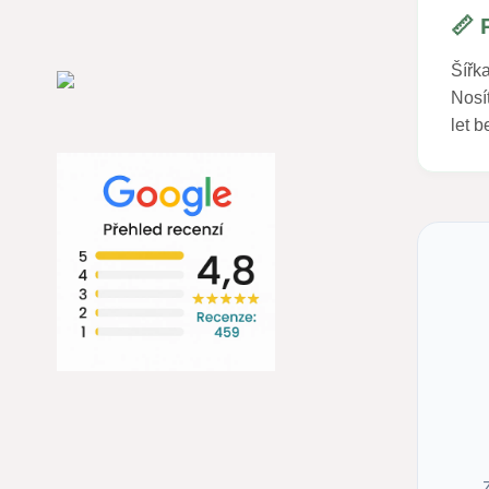
📏 
Šířk
Nosít
let 