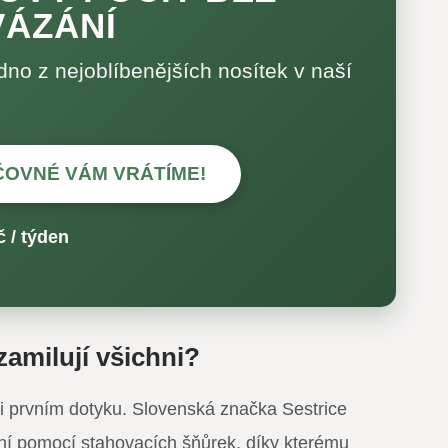
VÁZÁNÍ
dno z nejoblíbenějších nosítek v naší
ČOVNÉ VÁM VRÁTÍME!
 / týden
zamilují všichni?
ři prvním dotyku. Slovenská značka Sestrice
ní pomocí stahovacích šňůrek, díky kterému