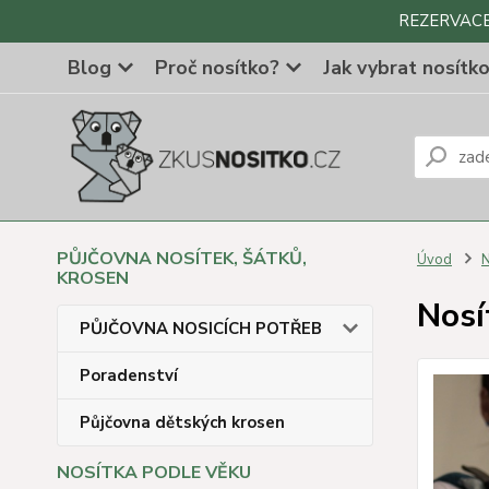
REZERVACE Z
Blog
Proč nosítko?
Jak vybrat nosítk
PŮJČOVNA NOSÍTEK, ŠÁTKŮ,
Úvod
N
KROSEN
Nosí
PŮJČOVNA NOSICÍCH POTŘEB
Poradenství
Půjčovna dětských krosen
NOSÍTKA PODLE VĚKU