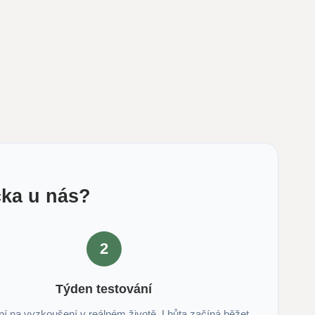
čka u nás?
2
Týden testování
ní na vyzkoušení v reálném životě. Lhůta začíná běžet