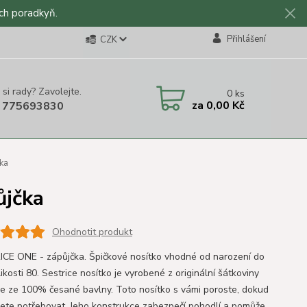
ch poradkyň.
Přihlášení
CZK
 si rady? Zavolejte.
0
ks
za
0,00 Kč
 775693830
ka
ůjčka
Ohodnotit produkt
CE ONE - zápůjčka. Špičkové nosítko vhodné od narození do
ikosti 80. Sestrice nosítko je vyrobené z originální šátkoviny
ce ze 100% česané bavlny. Toto nosítko s vámi poroste, dokud
ete potřebovat. Jeho konstrukce zabezpečí pohodlí a pomůže