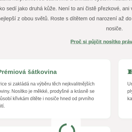
ko sedí jako druhá kůže. Není to ani čistě přezkové, ani 
nejlepší z obou světů. Roste s dítětem od narození až do
nosiče.
Proč si půjčit nosítko pr
Prémiová šátkovina

ice si zakládá na výběru těch nejkvalitnějších
Un
oviny. Nosítko je měkké, prodyšné a krásně se
pl
působí křivkám dítěte i nosiče hned od prvního
ka
tí.