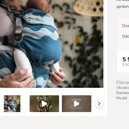
správn
Dos
Dél
5 
5 5
Číslo p
Vhodnos
Ramenn
Model: