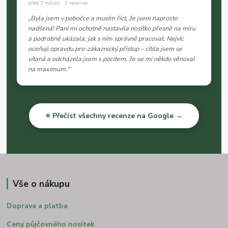
před 7 měsíci · 2 recenze
„Byla jsem v pobočce a musím říct, že jsem naprosto
nadšená! Paní mi ochotně nastavila nosítko přesně na míru
a podrobně ukázala, jak s ním správně pracovat. Nejvíc
oceňuji opravdu pro-zákaznický přístup – cítila jsem se
vítaná a odcházela jsem s pocitem, že se mi někdo věnoval
na maximum."
⭐ Přečíst všechny recenze na Google →
Vše o nákupu
Doprava a platba
Ceny půjčovného nosítek