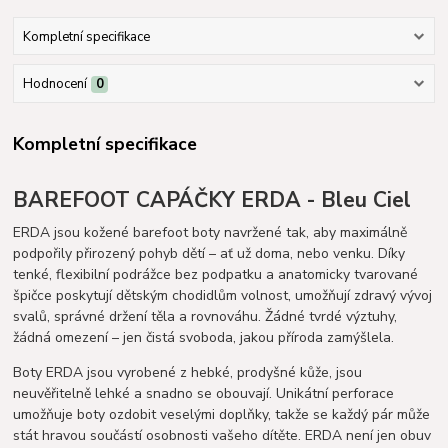
Kompletní specifikace
Hodnocení
0
Kompletní specifikace
BAREFOOT CAPÁČKY ERDA - Bleu Ciel
ERDA jsou kožené barefoot boty navržené tak, aby maximálně
podpořily přirozený pohyb dětí – ať už doma, nebo venku. Díky
tenké, flexibilní podrážce bez podpatku a anatomicky tvarované
špičce poskytují dětským chodidlům volnost, umožňují zdravý vývoj
svalů, správné držení těla a rovnováhu. Žádné tvrdé výztuhy,
žádná omezení – jen čistá svoboda, jakou příroda zamýšlela.
Boty ERDA jsou vyrobené z hebké, prodyšné kůže, jsou
neuvěřitelně lehké a snadno se obouvají. Unikátní perforace
umožňuje boty ozdobit veselými doplňky, takže se každý pár může
stát hravou součástí osobnosti vašeho dítěte. ERDA není jen obuv