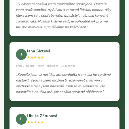
„S výběrem nosítka jsem maximálně spokojená. Dostala
jsem profesionální, trpělivou a zároveň lidskou pomoc, díky
které jsem se v nepřeberném množství možností konečně
zorientovala. Nosítko krásně sedí, je pohodlné jak pro mě,
tak pro miminko, a používáme ho každý den."
Jana Sixtová
J
★★★★★
před 2 měsíci · Místní průvodce · 24 recenzí
„Koupila jsem si nosítko, ale nevěděla jsem, jak ho správně
nastavit. Využila jsem možnosti rezervovat si termín v
obchodě a byla jsem nadšená. Paní se mi věnovala, vše
nastavila a naučila mě, jak nosítko správně obléknout."
Libuše Zárubová
L
★★★★★