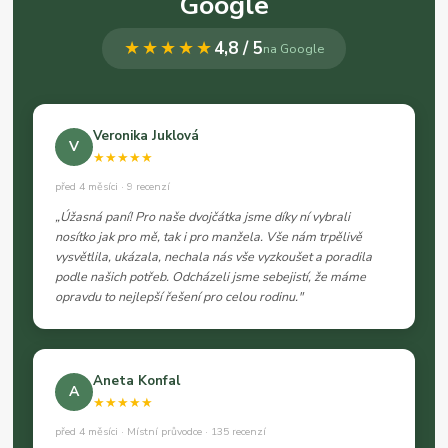
Google
★★★★★
4,8 / 5
na Google
Veronika Juklová
V
★★★★★
před 4 měsíci · 9 recenzí
„Úžasná paní! Pro naše dvojčátka jsme díky ní vybrali
nosítko jak pro mě, tak i pro manžela. Vše nám trpělivě
vysvětlila, ukázala, nechala nás vše vyzkoušet a poradila
podle našich potřeb. Odcházeli jsme sebejistí, že máme
opravdu to nejlepší řešení pro celou rodinu."
Aneta Konfal
A
★★★★★
před 4 měsíci · Místní průvodce · 135 recenzí