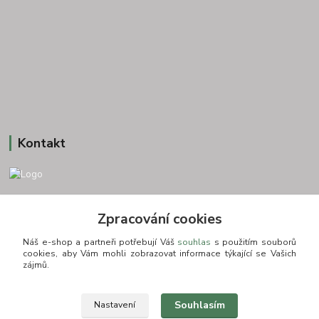
Kontakt
+420 775693830
Zpracování cookies
Otevírací doba: PO-PÁ: 9:00-16:00 NUTNÁ REZERVACE
Náš e-shop a partneři potřebují Váš
souhlas
s použitím souborů
info@zkusnositko.cz
cookies, aby Vám mohli zobrazovat informace týkající se Vašich
zájmů.
Souhlasím
Nastavení