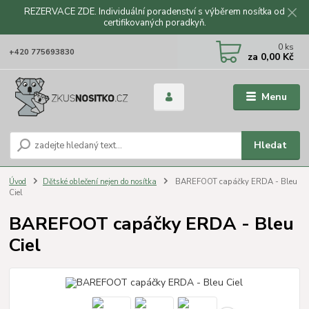
REZERVACE ZDE. Individuální poradenství s výběrem nosítka od
certifikovaných poradkyň.
CZK
0
ks
+420 775693830
za
0,00 Kč
Menu
Hledat
Úvod
Dětské oblečení nejen do nosítka
BAREFOOT capáčky ERDA - Bleu
Ciel
BAREFOOT capáčky ERDA - Bleu
Ciel