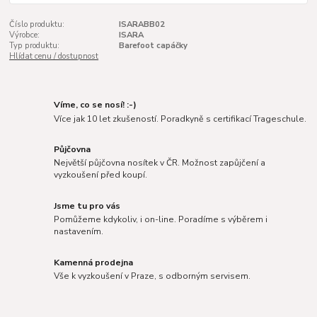
Číslo produktu:
ISARABB02
Výrobce:
ISARA
Typ produktu:
Barefoot capáčky
Hlídat cenu / dostupnost
Víme, co se nosí! :-)
Více jak 10 let zkušeností. Poradkyně s certifikací Trageschule.
Půjčovna
Největší půjčovna nosítek v ČR. Možnost zapůjčení a
vyzkoušení před koupí.
Jsme tu pro vás
Pomůžeme kdykoliv, i on-line. Poradíme s výběrem i
nastavením.
Kamenná prodejna
Vše k vyzkoušení v Praze, s odborným servisem.