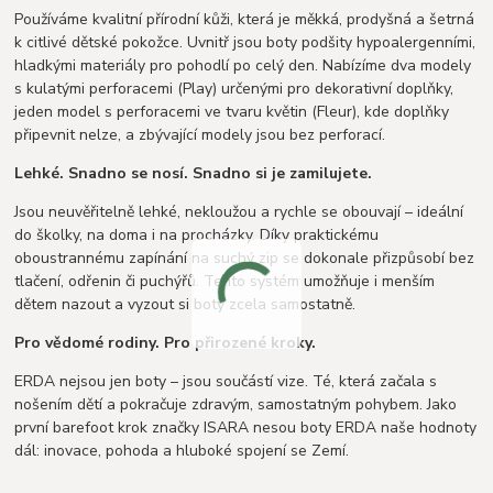
Používáme kvalitní přírodní kůži, která je měkká, prodyšná a šetrná
k citlivé dětské pokožce. Uvnitř jsou boty podšity hypoalergenními,
hladkými materiály pro pohodlí po celý den. Nabízíme dva modely
s kulatými perforacemi (Play) určenými pro dekorativní doplňky,
jeden model s perforacemi ve tvaru květin (Fleur), kde doplňky
připevnit nelze, a zbývající modely jsou bez perforací.
Lehké. Snadno se nosí. Snadno si je zamilujete.
Jsou neuvěřitelně lehké, nekloužou a rychle se obouvají – ideální
do školky, na doma i na procházky. Díky praktickému
oboustrannému zapínání na suchý zip se dokonale přizpůsobí bez
tlačení, odřenin či puchýřů. Tento systém umožňuje i menším
dětem nazout a vyzout si boty zcela samostatně.
Pro vědomé rodiny. Pro přirozené kroky.
ERDA nejsou jen boty – jsou součástí vize. Té, která začala s
nošením dětí a pokračuje zdravým, samostatným pohybem. Jako
první barefoot krok značky ISARA nesou boty ERDA naše hodnoty
dál: inovace, pohoda a hluboké spojení se Zemí.