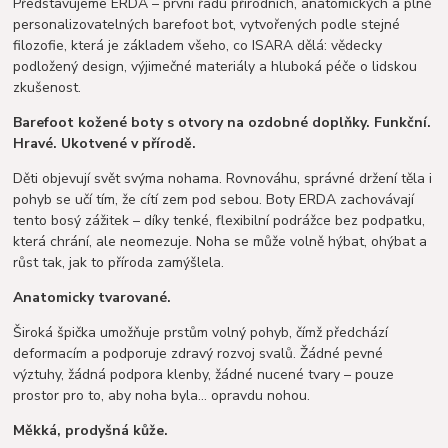
Představujeme ERDA – první řadu přírodních, anatomických a plně
personalizovatelných barefoot bot, vytvořených podle stejné
filozofie, která je základem všeho, co ISARA dělá: vědecky
podložený design, výjimečné materiály a hluboká péče o lidskou
zkušenost.
Barefoot kožené boty s otvory na ozdobné doplňky. Funkční.
Hravé. Ukotvené v přírodě.
Děti objevují svět svýma nohama. Rovnováhu, správné držení těla i
pohyb se učí tím, že cítí zem pod sebou. Boty ERDA zachovávají
tento bosý zážitek – díky tenké, flexibilní podrážce bez podpatku,
která chrání, ale neomezuje. Noha se může volně hýbat, ohýbat a
růst tak, jak to příroda zamýšlela.
Anatomicky tvarované.
Široká špička umožňuje prstům volný pohyb, čímž předchází
deformacím a podporuje zdravý rozvoj svalů. Žádné pevné
výztuhy, žádná podpora klenby, žádné nucené tvary – pouze
prostor pro to, aby noha byla… opravdu nohou.
Měkká, prodyšná kůže.