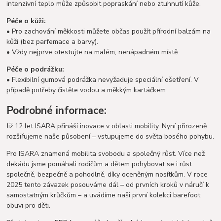
intenzivní teplo může způsobit popraskání nebo ztuhnutí kůže.
Péče o kůži:
• Pro zachování měkkosti můžete občas použít přírodní balzám na
kůži (bez parfemace a barvy).
• Vždy nejprve otestujte na malém, nenápadném místě.
Péče o podrážku:
• Flexibilní gumová podrážka nevyžaduje speciální ošetření. V
případě potřeby čistěte vodou a měkkým kartáčkem.
Podrobné informace:
Již 12 let ISARA přináší inovace v oblasti mobility. Nyní přirozeně
rozšiřujeme naše působení – vstupujeme do světa bosého pohybu.
Pro ISARA znamená mobilita svobodu a společný růst. Více než
dekádu jsme pomáhali rodičům a dětem pohybovat se i růst
společně, bezpečně a pohodlně, díky oceněným nosítkům. V roce
2025 tento závazek posouváme dál – od prvních kroků v náručí k
samostatným krůčkům – a uvádíme naši první kolekci barefoot
obuvi pro děti.