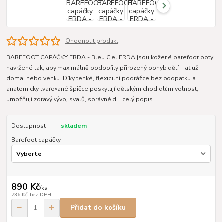
Ohodnotit produkt
BAREFOOT CAPÁČKY ERDA - Bleu Ciel ERDA jsou kožené barefoot boty
navržené tak, aby maximálně podpořily přirozený pohyb dětí – ať už
doma, nebo venku. Díky tenké, flexibilní podrážce bez podpatku a
anatomicky tvarované špičce poskytují dětským chodidlům volnost,
umožňují zdravý vývoj svalů, správné d...
celý popis
Dostupnost
skladem
Barefoot capáčky
890 Kč
/
ks
736 Kč
bez DPH
Přidat do košíku