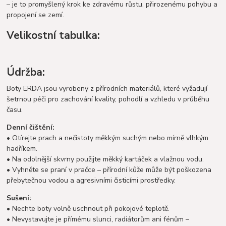
– je to promyšlený krok ke zdravému růstu, přirozenému pohybu a
propojení se zemí.
Velikostní tabulka:
Údržba:
Boty ERDA jsou vyrobeny z přírodních materiálů, které vyžadují
šetrnou péči pro zachování kvality, pohodlí a vzhledu v průběhu
času.
Denní čištění:
• Otírejte prach a nečistoty měkkým suchým nebo mírně vlhkým
hadříkem.
• Na odolnější skvrny použijte měkký kartáček a vlažnou vodu.
• Vyhněte se praní v pračce – přírodní kůže může být poškozena
přebytečnou vodou a agresivními čisticími prostředky.
Sušení:
• Nechte boty volně uschnout při pokojové teplotě.
• Nevystavujte je přímému slunci, radiátorům ani fénům –