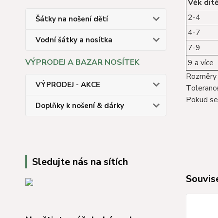
Věk dít
2-4
Šátky na nošení dětí
4-7
Vodní šátky a nosítka
7-9
VÝPRODEJ A BAZAR NOSÍTEK
9 a více
Rozměry 
VÝPRODEJ - AKCE
Toleranc
Pokud se
Doplňky k nošení & dárky
Sledujte nás na sítích
Souvise