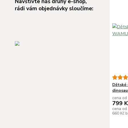
Navštivte náš druhý e-shop,
rádi vám objednávky sloučíme:
Dětské 
dinosau
cena od
799 K
cena od
660 Kč
b