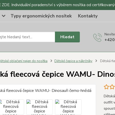
DE. Individuální poradenství s výběrem nosítka od certifikovaný
o
Typy ergonomických nosítek
Kontakty
Nevíte
Hledat
+420
ětské oblečení nejen do nosítka
Dětské čepice a nákrčníky
Dětská fl
ká fleecová čepice WAMU- Dino
Dětská
outfit
spoust
střihe