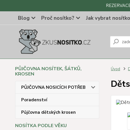
REZERVACE Z
Blog
Proč nosítko?
Jak vybrat nosítk
PŮJČOVNA NOSÍTEK, ŠÁTKŮ,
Úvod
D
KROSEN
Děts
PŮJČOVNA NOSICÍCH POTŘEB
Poradenství
Půjčovna dětských krosen
NOSÍTKA PODLE VĚKU