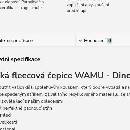
zkušeností. Poradkyně s
zapůjčení a vyzkoušení
certifikací Trageschule.
před koupí.
etní specifikace
Hodnocení
0
tní specifikace
ká fleecová čepice WAMU - Din
utfit vašich děti spolehlivým kouskem, který dobře vypadá a nab
 spadeným střihem, z kvalitního recyklovaného materiálu, se st
 skvěle ladí s naším oblečením!
, perfektně padnoucí střih
vzhled
velikostí
 materiál