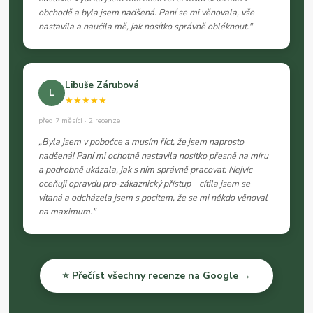
obchodě a byla jsem nadšená. Paní se mi věnovala, vše
nastavila a naučila mě, jak nosítko správně obléknout."
Libuše Zárubová
L
★★★★★
před 7 měsíci · 2 recenze
„Byla jsem v pobočce a musím říct, že jsem naprosto
nadšená! Paní mi ochotně nastavila nosítko přesně na míru
a podrobně ukázala, jak s ním správně pracovat. Nejvíc
oceňuji opravdu pro-zákaznický přístup – cítila jsem se
vítaná a odcházela jsem s pocitem, že se mi někdo věnoval
na maximum."
⭐ Přečíst všechny recenze na Google →