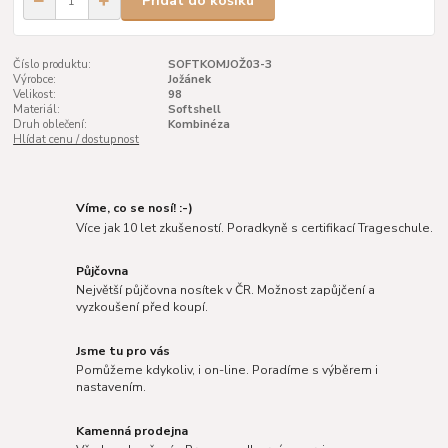
Přidat do košíku
Číslo produktu:
SOFTKOMJOŽ03-3
Výrobce:
Jožánek
Velikost:
98
Materiál:
Softshell
Druh oblečení:
Kombinéza
Hlídat cenu / dostupnost
Víme, co se nosí! :-)
Více jak 10 let zkušeností. Poradkyně s certifikací Trageschule.
Půjčovna
Největší půjčovna nosítek v ČR. Možnost zapůjčení a
vyzkoušení před koupí.
Jsme tu pro vás
Pomůžeme kdykoliv, i on-line. Poradíme s výběrem i
nastavením.
Kamenná prodejna