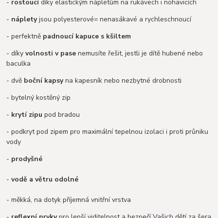
-
rostoucí
díky elastickým nápletům na rukávech i nohavicích
-
náplety
jsou polyesterové= nenasákavé a rychleschnoucí
- perfektně
padnoucí kapuce s kšiltem
- díky
volnosti v pase
nemusíte řešit, jestli je dítě hubené nebo
baculka
- dvě
boční kapsy
na kapesník nebo nezbytné drobnosti
- bytelný kostěný zip
-
krytí zipu
pod bradou
- podkryt pod zipem pro maximální tepelnou izolaci i proti průniku
vody
-
prodyšné
-
vodě a větru odolné
- měkká, na dotyk příjemná vnitřní vrstva
-
reflexní prvky
pro lepší viditelnost a bezpečí Vašich dětí za šera