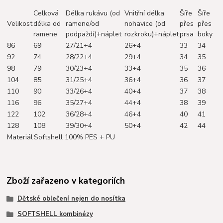
Celková
Délka rukávu (od
Vnitřní délka
Šíře
Šíře
Velikost
délka od
ramene/od
nohavice (od
přes
přes
ramene
podpaždí)+náplet
rozkroku)+náplet
prsa
boky
86
69
27/21+4
26+4
33
34
92
74
28/22+4
29+4
34
35
98
79
30/23+4
33+4
35
36
104
85
31/25+4
36+4
36
37
110
90
33/26+4
40+4
37
38
116
96
35/27+4
44+4
38
39
122
102
36/28+4
46+4
40
41
128
108
39/30+4
50+4
42
44
Materiál
Softshell 100% PES + PU
Zboží zařazeno v kategoriích
Dětské oblečení nejen do nosítka
SOFTSHELL kombinézy