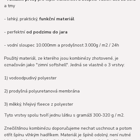
a tmy
- lehký, praktický,
funkční materiál
- perfektní
od podzimu do jara
- vodní sloupec 10.000mm a prodyšnost 3.000g / m2 / 24h
Použitý materiál, ze kterého jsou kombinézy zhotovené, je
označován jako "zimní softshell". Jedná se vlastně o 3 vrstvy:
1) vodoodpudivý polyester
2) prodyšná polyuretanová membrána
3) měkký, hřejivý fleece z polyester
Tyto vrstvy spolu tvoří jednu látku s gramáží 300-320 g / m2.
Znečištěnou kombinézu doporučujeme nechat uschnout a potom
otřít špínu vlhkým hadříkem. Materiál je špíně odolný, není nutné