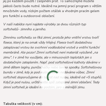
jej po každém použití / zašpinění prát. To samozřejmě můžete
jakkoli často bude nutné. Ideálně na jemný prací program s větším
množstvím vody, nízkým počtem otáček a vhodným pracím gelem
pro funkční a outdoorové oblečení.
V naší nabídce nyní najdete výrobky ze dvou různých typ
softshellů- zimního a jarního.
Zimnímu softshellu se říká zimní, protože jeho vnitřní vrstvu tvoří
fleece, který je na omak vždy hřejivý. Fleece tvoří dodatečnou
zateplovací vrstvu ke svcrhnní voděodolné vrstvě a vnitřní funkční
membráně. Ale pozor! Zimní softshell není materiál vyloženě „na
zimu". I v zimě ho využijete, ale v minusových teplotách jen s
dodatečným zateplením. Např. pod softshellové kalhoty dáváme v
zimě dětem legíny, punčocháčky nebo termo spodky. Softshellovou
bundu v zimě, kdy je pod nulou dětem nedáváme vůbec. Zimní
softshell doporučujeme do teplot nad nulou, ideálně od +5 stupňů.
Když je pod nulou, určitě volte spíš zateplené zimní oblečení. Tedy
zimní softshell je ideální na podzim, jaro a mírnější zimu.
Tabulka velikostí (v cm):