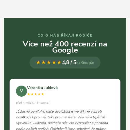
CO O NÁS ŘÍKAJÍ RODIČE
Více než 400 recenzí na
Google
★★★★★
4,8 / 5
na Google
Veronika Juklová
V
★★★★★
před 4 měsíci · 9 recenzí
„Úžasná paní! Pro naše dvojčátka jsme díky ní vybrali
nosítko jak pro mě, tak i pro manžela. Vše nám trpělivě
vysvětlila, ukázala, nechala nás vše vyzkoušet a poradila
podle našich potřeb. Odcházeli jsme sebejistí, že máme