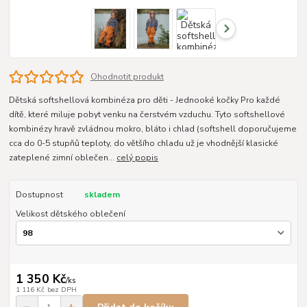
Ohodnotit produkt
Dětská softshellová kombinéza pro děti - Jednooké kočky Pro každé
dítě, které miluje pobyt venku na čerstvém vzduchu. Tyto softshellové
kombinézy hravě zvládnou mokro, bláto i chlad (softshell doporučujeme
cca do 0-5 stupňů teploty, do většího chladu už je vhodnější klasické
zateplené zimní oblečen...
celý popis
Dostupnost
skladem
Velikost dětského oblečení
1 350 Kč
/
ks
1 116 Kč
bez DPH