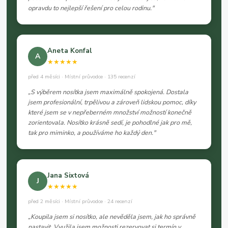
opravdu to nejlepší řešení pro celou rodinu."
Aneta Konfal
A
★★★★★
před 4 měsíci · Místní průvodce · 135 recenzí
„S výběrem nosítka jsem maximálně spokojená. Dostala
jsem profesionální, trpělivou a zároveň lidskou pomoc, díky
které jsem se v nepřeberném množství možností konečně
zorientovala. Nosítko krásně sedí, je pohodlné jak pro mě,
tak pro miminko, a používáme ho každý den."
Jana Sixtová
J
★★★★★
před 2 měsíci · Místní průvodce · 24 recenzí
„Koupila jsem si nosítko, ale nevěděla jsem, jak ho správně
nastavit. Využila jsem možnosti rezervovat si termín v