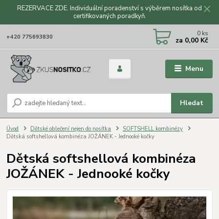
REZERVACE ZDE. Individuální poradenství s výběrem nosítka od
certifikovaných poradkyň.
CZK
0
ks
+420 775693830
za
0,00 Kč
Menu
Hledat
Úvod
Dětské oblečení nejen do nosítka
SOFTSHELL kombinézy
Dětská softshellová kombinéza JOŽÁNEK - Jednooké kočky
Dětská softshellová kombinéza
JOŽÁNEK - Jednooké kočky