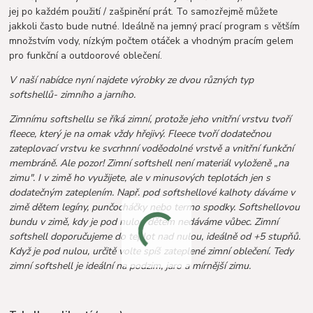
jej po každém použití / zašpinění prát. To samozřejmě můžete
jakkoli často bude nutné. Ideálně na jemný prací program s větším
množstvím vody, nízkým počtem otáček a vhodným pracím gelem
pro funkční a outdoorové oblečení.
V naší nabídce nyní najdete výrobky ze dvou různých typ
softshellů- zimního a jarního.
Zimnímu softshellu se říká zimní, protože jeho vnitřní vrstvu tvoří
fleece, který je na omak vždy hřejivý. Fleece tvoří dodatečnou
zateplovací vrstvu ke svcrhnní voděodolné vrstvě a vnitřní funkční
membráně. Ale pozor! Zimní softshell není materiál vyloženě „na
zimu". I v zimě ho využijete, ale v minusových teplotách jen s
dodatečným zateplením. Např. pod softshellové kalhoty dáváme v
zimě dětem legíny, punčocháčky nebo termo spodky. Softshellovou
bundu v zimě, kdy je pod nulou dětem nedáváme vůbec. Zimní
softshell doporučujeme do teplot nad nulou, ideálně od +5 stupňů.
Když je pod nulou, určitě volte spíš zateplené zimní oblečení. Tedy
zimní softshell je ideální na podzim, jaro a mírnější zimu.