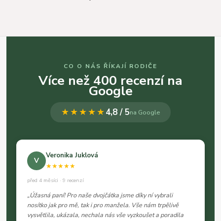
CO O NÁS ŘÍKAJÍ RODIČE
Více než 400 recenzí na
Google
★★★★★
4,8 / 5
na Google
Veronika Juklová
V
★★★★★
před 4 měsíci · 9 recenzí
„Úžasná paní! Pro naše dvojčátka jsme díky ní vybrali
nosítko jak pro mě, tak i pro manžela. Vše nám trpělivě
vysvětlila, ukázala, nechala nás vše vyzkoušet a poradila