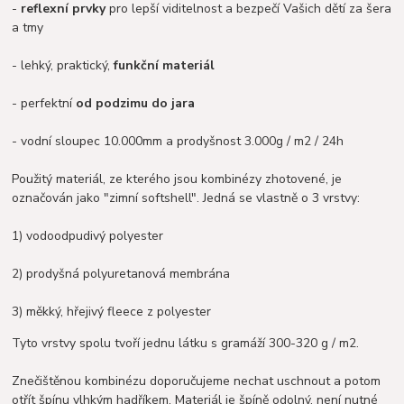
-
reflexní prvky
pro lepší viditelnost a bezpečí Vašich dětí za šera
a tmy
- lehký, praktický,
funkční materiál
- perfektní
od podzimu do jara
- vodní sloupec 10.000mm a prodyšnost 3.000g / m2 / 24h
Použitý materiál, ze kterého jsou kombinézy zhotovené, je
označován jako "zimní softshell". Jedná se vlastně o 3 vrstvy:
1) vodoodpudivý polyester
2) prodyšná polyuretanová membrána
3) měkký, hřejivý fleece z polyester
Tyto vrstvy spolu tvoří jednu látku s gramáží 300-320 g / m2.
Znečištěnou kombinézu doporučujeme nechat uschnout a potom
otřít špínu vlhkým hadříkem. Materiál je špíně odolný, není nutné