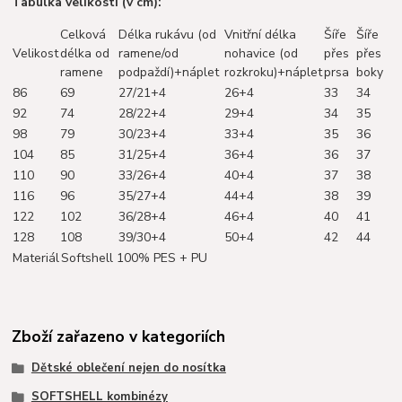
Tabulka velikostí (v cm):
Celková
Délka rukávu (od
Vnitřní délka
Šíře
Šíře
Velikost
délka od
ramene/od
nohavice (od
přes
přes
ramene
podpaždí)+náplet
rozkroku)+náplet
prsa
boky
86
69
27/21+4
26+4
33
34
92
74
28/22+4
29+4
34
35
98
79
30/23+4
33+4
35
36
104
85
31/25+4
36+4
36
37
110
90
33/26+4
40+4
37
38
116
96
35/27+4
44+4
38
39
122
102
36/28+4
46+4
40
41
128
108
39/30+4
50+4
42
44
Materiál
Softshell 100% PES + PU
Zboží zařazeno v kategoriích
Dětské oblečení nejen do nosítka
SOFTSHELL kombinézy