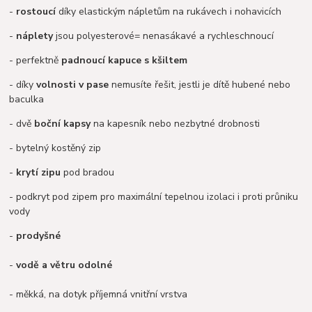
-
rostoucí
díky elastickým nápletům na rukávech i nohavicích
-
náplety
jsou polyesterové= nenasákavé a rychleschnoucí
- perfektně
padnoucí kapuce s kšiltem
- díky
volnosti v pase
nemusíte řešit, jestli je dítě hubené nebo
baculka
- dvě
boční kapsy
na kapesník nebo nezbytné drobnosti
- bytelný kostěný zip
-
krytí zipu
pod bradou
- podkryt pod zipem pro maximální tepelnou izolaci i proti průniku
vody
-
prodyšné
-
vodě a větru odolné
- měkká, na dotyk příjemná vnitřní vrstva