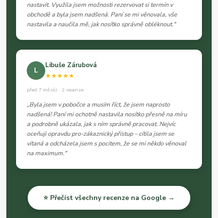
nastavit. Využila jsem možnosti rezervovat si termín v
obchodě a byla jsem nadšená. Paní se mi věnovala, vše
nastavila a naučila mě, jak nosítko správně obléknout."
Libuše Zárubová
L
★★★★★
před 7 měsíci · 2 recenze
„Byla jsem v pobočce a musím říct, že jsem naprosto
nadšená! Paní mi ochotně nastavila nosítko přesně na míru
a podrobně ukázala, jak s ním správně pracovat. Nejvíc
oceňuji opravdu pro-zákaznický přístup – cítila jsem se
vítaná a odcházela jsem s pocitem, že se mi někdo věnoval
na maximum."
⭐ Přečíst všechny recenze na Google →