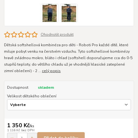
Ohodnotit produkt
Dětská softshellová kombinéza pro děti - Roboti Pro každé dítě, které
miluje pobyt venku na čerstvém vzduchu. Tyto softshellové kombinézy
hravě zvládnou mokro, bláto i chlad (softshell doporučujeme cca do 0-5
stupňů teploty, do většího chladu už je vhodnější klasické zateplené
zimní oblečení) - 2 ...
celý popis
Dostupnost
skladem
Velikost dětského oblečení
1 350 Kč
/
ks
1 116 Kč
bez DPH