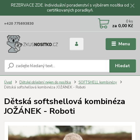
REZERVACE ZDE. Individuální poradenství s výběrem nosítka od
certifikovaných poradkyň.
CZK
0
ks
+420 775693830
za
0,00 Kč
Menu
Hledat
Úvod
Dětské oblečení nejen do nosítka
SOFTSHELL kombinézy
Dětská softshellová kombinéza JOŽÁNEK - Roboti
Dětská softshellová kombinéza
JOŽÁNEK - Roboti