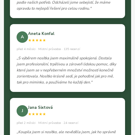
podle našich potřeb. Odcházeli jsme sebejistí, že máme
opravdu to nejlepší řešení pro celou rodinu."
Aneta Konfal
A
★★★★★
před 4 měsíci · Místní průvodce · 135 recenzí
„S výběrem nosítka jsem maximálně spokojená. Dostala
jsem profesionální, trpělivou a zároveň lidskou pomoc, díky
které jsem se v nepřeberném množství možností konečně
zorientovala. Nosítko krásně sedí, je pohodlné jak pro mě,
tak pro miminko, a používáme ho každý den."
Jana Sixtová
J
★★★★★
před 2 měsíci · Místní průvodce · 24 recenzí
„Koupila jsem si nosítko, ale nevěděla jsem, jak ho správně