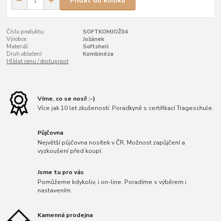
Přidat do košíku
Číslo produktu:
SOFTKOMJOŽ04
Výrobce:
Jožánek
Materiál:
Softshell
Druh oblečení:
Kombinéza
Hlídat cenu / dostupnost
Víme, co se nosí! :-)
Více jak 10 let zkušeností. Poradkyně s certifikací Trageschule.
Půjčovna
Největší půjčovna nosítek v ČR. Možnost zapůjčení a
vyzkoušení před koupí.
Jsme tu pro vás
Pomůžeme kdykoliv, i on-line. Poradíme s výběrem i
nastavením.
Kamenná prodejna