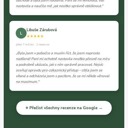
obchodě a byla jsem nadšená. Paní se mi věnovala, vše
nastavila a naučila mě, jak nosítko správně obléknout."
Libuše Zárubová
L
★★★★★
před 7 měsíci · 2 recenze
„Byla jsem v pobočce a musím říct, že jsem naprosto
nadšená! Paní mi ochotně nastavila nosítko přesně na míru
a podrobně ukázala, jak s ním správně pracovat. Nejvíc
oceňuji opravdu pro-zákaznický přístup – cítila jsem se
vítaná a odcházela jsem s pocitem, že se mi někdo věnoval
na maximum."
⭐ Přečíst všechny recenze na Google →