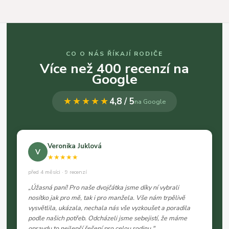
CO O NÁS ŘÍKAJÍ RODIČE
Více než 400 recenzí na
Google
★★★★★
4,8 / 5
na Google
Veronika Juklová
V
★★★★★
před 4 měsíci · 9 recenzí
„Úžasná paní! Pro naše dvojčátka jsme díky ní vybrali
nosítko jak pro mě, tak i pro manžela. Vše nám trpělivě
vysvětlila, ukázala, nechala nás vše vyzkoušet a poradila
podle našich potřeb. Odcházeli jsme sebejistí, že máme
opravdu to nejlepší řešení pro celou rodinu."