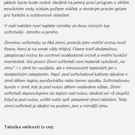
jakkoli často bude nutné. Ideálně na jemný prací program s větším
množstvím vody, nízkým počtem otáček a vhodným pracím gelem
pro funkční a outdoorové oblečení.
V naší nabídce nyní najdete výrobky ze dvou různých typ
softshellů- zimního a jarního.
Zimnímu softshellu se říká zimní, protože jeho vnitřní vrstvu tvoří
fleece, který je na omak vždy hřejivý. Fleece tvoří dodatečnou
zateplovací vrstvu ke svcrhnní voděodolné vrstvě a vnitřní funkční
membráně. Ale pozor! Zimní softshell není materiál vyloženě „na
zimu". I v zimě ho využijete, ale v minusových teplotách jen s
dodatečným zateplením. Např. pod softshellové kalhoty dáváme v
zimě dětem legíny, punčocháčky nebo termo spodky. Softshellovou
bundu v zimě, kdy je pod nulou dětem nedáváme vůbec. Zimní
softshell doporučujeme do teplot nad nulou, ideálně od +5 stupňů.
Když je pod nulou, určitě volte spíš zateplené zimní oblečení. Tedy
zimní softshell je ideální na podzim, jaro a mírnější zimu.
Tabulka velikostí (v cm):