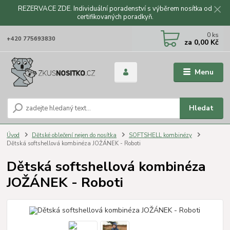
REZERVACE ZDE. Individuální poradenství s výběrem nosítka od
certifikovaných poradkyň.
CZK
0
ks
+420 775693830
za
0,00 Kč
Menu
Hledat
Úvod
Dětské oblečení nejen do nosítka
SOFTSHELL kombinézy
Dětská softshellová kombinéza JOŽÁNEK - Roboti
Dětská softshellová kombinéza
JOŽÁNEK - Roboti