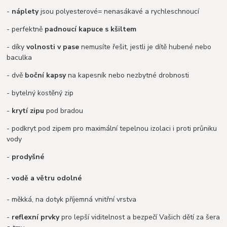
-
náplety
jsou polyesterové= nenasákavé a rychleschnoucí
- perfektně
padnoucí kapuce s kšiltem
- díky
volnosti v pase
nemusíte řešit, jestli je dítě hubené nebo
baculka
- dvě
boční kapsy
na kapesník nebo nezbytné drobnosti
- bytelný kostěný zip
-
krytí zipu
pod bradou
- podkryt pod zipem pro maximální tepelnou izolaci i proti průniku
vody
-
prodyšné
-
vodě a větru odolné
- měkká, na dotyk příjemná vnitřní vrstva
-
reflexní prvky
pro lepší viditelnost a bezpečí Vašich dětí za šera