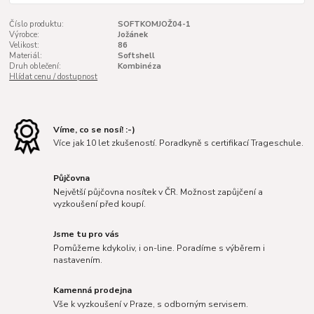
Číslo produktu:
SOFTKOMJOŽ04-1
Výrobce:
Jožánek
Velikost:
86
Materiál:
Softshell
Druh oblečení:
Kombinéza
Hlídat cenu / dostupnost
Víme, co se nosí! :-)
Více jak 10 let zkušeností. Poradkyně s certifikací Trageschule.
Půjčovna
Největší půjčovna nosítek v ČR. Možnost zapůjčení a
vyzkoušení před koupí.
Jsme tu pro vás
Pomůžeme kdykoliv, i on-line. Poradíme s výběrem i
nastavením.
Kamenná prodejna
Vše k vyzkoušení v Praze, s odborným servisem.