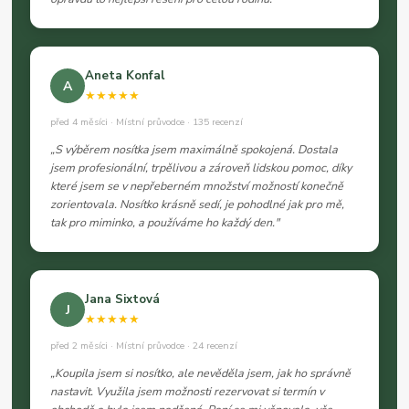
Aneta Konfal
A
★★★★★
před 4 měsíci · Místní průvodce · 135 recenzí
„S výběrem nosítka jsem maximálně spokojená. Dostala
jsem profesionální, trpělivou a zároveň lidskou pomoc, díky
které jsem se v nepřeberném množství možností konečně
zorientovala. Nosítko krásně sedí, je pohodlné jak pro mě,
tak pro miminko, a používáme ho každý den."
Jana Sixtová
J
★★★★★
před 2 měsíci · Místní průvodce · 24 recenzí
„Koupila jsem si nosítko, ale nevěděla jsem, jak ho správně
nastavit. Využila jsem možnosti rezervovat si termín v