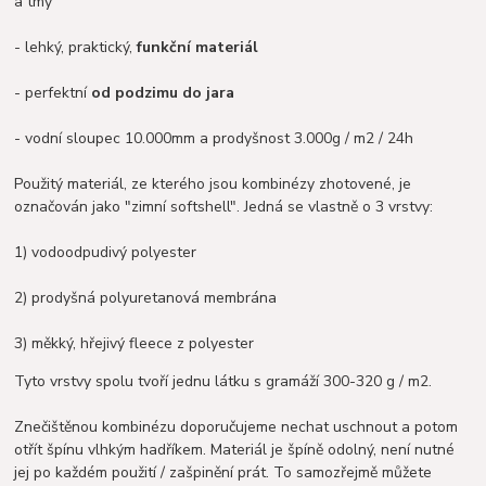
a tmy
- lehký, praktický,
funkční materiál
- perfektní
od podzimu do jara
- vodní sloupec 10.000mm a prodyšnost 3.000g / m2 / 24h
Použitý materiál, ze kterého jsou kombinézy zhotovené, je
označován jako "zimní softshell". Jedná se vlastně o 3 vrstvy:
1) vodoodpudivý polyester
2) prodyšná polyuretanová membrána
3) měkký, hřejivý fleece z polyester
Tyto vrstvy spolu tvoří jednu látku s gramáží 300-320 g / m2.
Znečištěnou kombinézu doporučujeme nechat uschnout a potom
otřít špínu vlhkým hadříkem. Materiál je špíně odolný, není nutné
jej po každém použití / zašpinění prát. To samozřejmě můžete