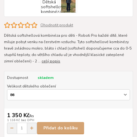
Ohodnotit produkt
Dětská softshellová kombinéza pro děti - Roboti Pro každé dítě, které
miluje pobyt venku na čerstvém vzduchu. Tyto softshellové kombinézy
hravě zvládnou mokro, bláto i chlad (softshell doporučujeme cca do 0-5
stupňů teploty, do většího chladu už je vhodnější klasické zateplené
zimní oblečení) - 2 ...
celý popis
Dostupnost
skladem
Velikost dětského oblečení
1 350 Kč
/
ks
1 116 Kč
bez DPH
Přidat do košíku