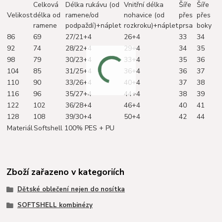
Celková
Délka rukávu (od
Vnitřní délka
Šíře
Šíře
Velikost
délka od
ramene/od
nohavice (od
přes
přes
ramene
podpaždí)+náplet
rozkroku)+náplet
prsa
boky
86
69
27/21+4
26+4
33
34
92
74
28/22+4
29+4
34
35
98
79
30/23+4
33+4
35
36
104
85
31/25+4
36+4
36
37
110
90
33/26+4
40+4
37
38
116
96
35/27+4
44+4
38
39
122
102
36/28+4
46+4
40
41
128
108
39/30+4
50+4
42
44
Materiál
Softshell 100% PES + PU
Zboží zařazeno v kategoriích
Dětské oblečení nejen do nosítka
SOFTSHELL kombinézy