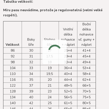
Tabulka velikostí:
Míru pasu neuvádíme, protože je regulovatelná (velmi velké
rozpětí).
Boční
Vnitřní
délka
délka
nohavice
Boky
Stehno
nohavice
vč. gumy +
Velikost
šíře
šíře
+ náplet
náplet
86
30
17
25+4
41+4
92
31
17,5
29+4
45+4
98
32
18
33+4
49+4
104
33
19
36+4
53+4
110
34
19,5
40+4
58+4
116
35
20
44+4
62+4
122
37
21
48+5
66+5
128
39
23
52+5
70+5
134
40
24
56+5
75+5
140
42
25
61+5
80+5
146
44
26
65+5
85+6