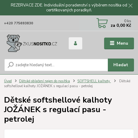
REZERVACE ZDE. Individuální poradenství s výběrem nosítka od
certifikovaných poradkyň.
CZK
0
ks
+420 775693830
za
0,00 Kč
Menu
Hledat
Úvod
Dětské oblečení nejen do nosítka
SOFTSHELL kalhoty
Dětské
softshellové kalhoty JOŽÁNEK s regulací pasu - petrolej
Dětské softshellové kalhoty
JOŽÁNEK s regulací pasu -
petrolej