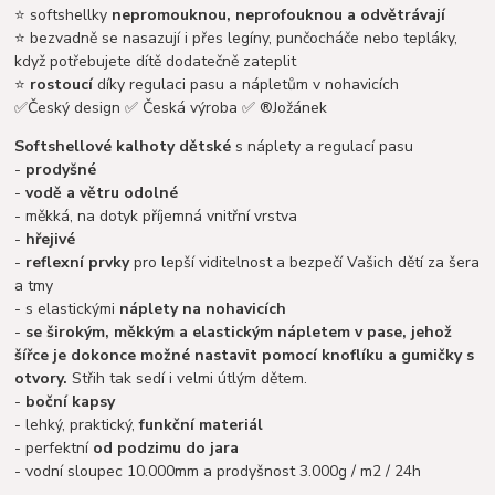
⭐ softshellky
nepromouknou, neprofouknou a odvětrávají
⭐ bezvadně se nasazují i přes legíny, punčocháče nebo tepláky,
když potřebujete dítě dodatečně zateplit
⭐
rostoucí
díky regulaci pasu a nápletům v nohavicích
✅Český design ✅ Česká výroba ✅ ®Jožánek
Softshellové kalhoty dětské
s náplety a regulací pasu
-
prodyšné
-
vodě a větru odolné
- měkká, na dotyk příjemná vnitřní vrstva
-
hřejivé
-
reflexní prvky
pro lepší viditelnost a bezpečí Vašich dětí za šera
a tmy
- s elastickými
náplety na nohavicích
-
se širokým, měkkým a elastickým nápletem v pase, jehož
šířce je dokonce možné nastavit pomocí knoflíku a gumičky s
otvory.
Střih tak sedí i velmi útlým dětem.
-
boční kapsy
- lehký, praktický,
funkční materiál
- perfektní
od podzimu do jara
- vodní sloupec 10.000mm a prodyšnost 3.000g / m2 / 24h