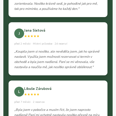
zorientovala. Nosítko krásně sedí, je pohodlné jak pro mě,
tak pro miminko, a používáme ho každý den."
Jana Sixtová
J
★★★★★
před 2 měsíci · Místní průvodce · 24 recenzí
„Koupila jsem si nosítko, ale nevěděla jsem, jak ho správně
nastavit. Využila jsem možnosti rezervovat si termín v
obchodě a byla jsem nadšená. Paní se mi věnovala, vše
nastavila a naučila mě, jak nosítko správně obléknout."
Libuše Zárubová
L
★★★★★
před 7 měsíci · 2 recenze
„Byla jsem v pobočce a musím říct, že jsem naprosto
nadšená! Paní mi ochotně nastavila nosítko přesně na míru