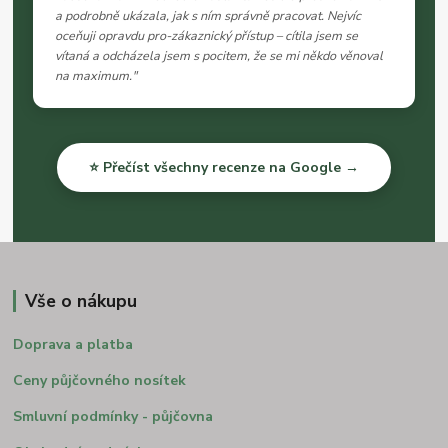
a podrobně ukázala, jak s ním správně pracovat. Nejvíc
oceňuji opravdu pro-zákaznický přístup – cítila jsem se
vítaná a odcházela jsem s pocitem, že se mi někdo věnoval
na maximum."
⭐ Přečíst všechny recenze na Google →
Vše o nákupu
Doprava a platba
Ceny půjčovného nosítek
Smluvní podmínky - půjčovna