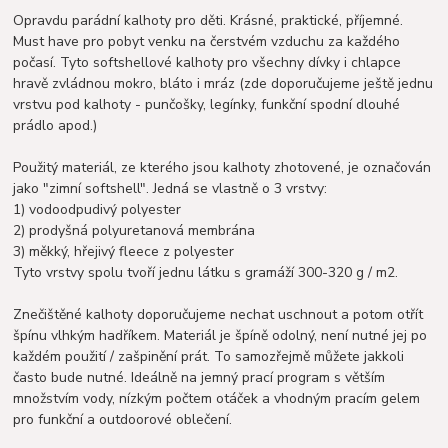
Opravdu parádní kalhoty pro děti. Krásné, praktické, příjemné.
Must have pro pobyt venku na čerstvém vzduchu za každého
počasí. Tyto softshellové kalhoty pro všechny dívky i chlapce
hravě zvládnou mokro, bláto i mráz (zde doporučujeme ještě jednu
vrstvu pod kalhoty - punčošky, legínky, funkční spodní dlouhé
prádlo apod.)
Použitý materiál, ze kterého jsou kalhoty zhotovené, je označován
jako "zimní softshell". Jedná se vlastně o 3 vrstvy:
1) vodoodpudivý polyester
2) prodyšná polyuretanová membrána
3) měkký, hřejivý fleece z polyester
Tyto vrstvy spolu tvoří jednu látku s gramáží 300-320 g / m2.
Znečištěné kalhoty doporučujeme nechat uschnout a potom otřít
špínu vlhkým hadříkem. Materiál je špíně odolný, není nutné jej po
každém použití / zašpinění prát. To samozřejmě můžete jakkoli
často bude nutné. Ideálně na jemný prací program s větším
množstvím vody, nízkým počtem otáček a vhodným pracím gelem
pro funkční a outdoorové oblečení.