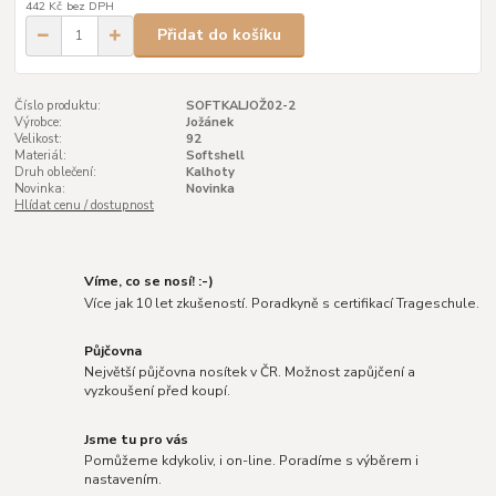
442 Kč
bez DPH
Přidat do košíku
Číslo produktu:
SOFTKALJOŽ02-2
Výrobce:
Jožánek
Velikost:
92
Materiál:
Softshell
Druh oblečení:
Kalhoty
Novinka:
Novinka
Hlídat cenu / dostupnost
Víme, co se nosí! :-)
Více jak 10 let zkušeností. Poradkyně s certifikací Trageschule.
Půjčovna
Největší půjčovna nosítek v ČR. Možnost zapůjčení a
vyzkoušení před koupí.
Jsme tu pro vás
Pomůžeme kdykoliv, i on-line. Poradíme s výběrem i
nastavením.