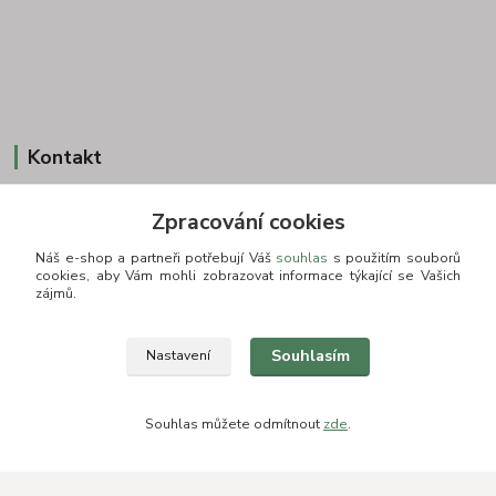
Kontakt
Zpracování cookies
+420 775693830
Náš e-shop a partneři potřebují Váš
souhlas
s použitím souborů
Otevírací doba: PO-PÁ: 9:00-16:00 NUTNÁ REZERVACE
cookies, aby Vám mohli zobrazovat informace týkající se Vašich
zájmů.
info@zkusnositko.cz
Souhlasím
Nastavení
Souhlas můžete odmítnout
zde
.
© Copyright 2015-2026 ZkusNositko.cz
Vytvořeno na
Eshop-rychle.cz