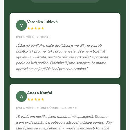
Veronika Juklová
V
★★★★★
před 4 měsíci · 9 recenzí
„Úžasná paní! Pro naše dvojčátka jsme díky ní vybrali
nosítko jak pro mě, tak i pro manžela. Vše nám trpělivě
vysvětlila, ukázala, nechala nás vše vyzkoušet a poradila
podle našich potřeb. Odcházeli jsme sebejistí, že máme
opravdu to nejlepší řešení pro celou rodinu."
Aneta Konfal
A
★★★★★
před 4 měsíci · Místní průvodce · 135 recenzí
„S výběrem nosítka jsem maximálně spokojená. Dostala
jsem profesionální, trpělivou a zároveň lidskou pomoc, díky
které jsem se v nepřeberném množství možností konečně