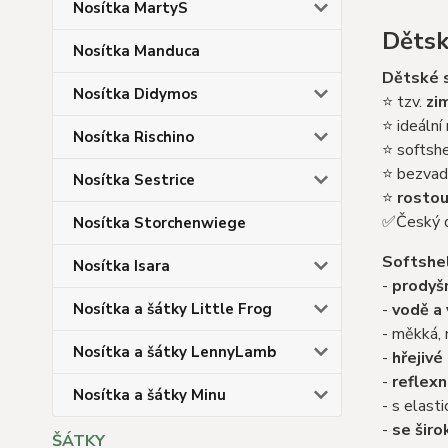
Nosítka MartyS
Dětsk
Nosítka Manduca
Dětské
Nosítka Didymos
⭐ tzv.
zi
⭐ ideální
Nosítka Rischino
⭐ softsh
⭐ bezvadn
Nosítka Sestrice
⭐
rostou
✅Český d
Nosítka Storchenwiege
Softshe
Nosítka Isara
-
prodyš
Nosítka a šátky Little Frog
-
vodě a
- měkká, 
Nosítka a šátky LennyLamb
-
hřejivé
-
reflexn
Nosítka a šátky Minu
- s elast
-
se širo
ŠÁTKY