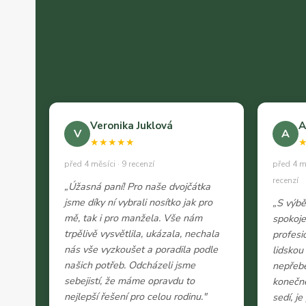
Veronika Juklová
A
V
A
★★★★★
před 4 měsíci · 9 recenzí
před 4 m
recenzí
„Úžasná paní! Pro naše dvojčátka
jsme díky ní vybrali nosítko jak pro
„S výb
mě, tak i pro manžela. Vše nám
spokoje
trpělivě vysvětlila, ukázala, nechala
profesi
nás vše vyzkoušet a poradila podle
lidskou
našich potřeb. Odcházeli jsme
nepřeb
sebejistí, že máme opravdu to
konečně
nejlepší řešení pro celou rodinu."
sedí, j