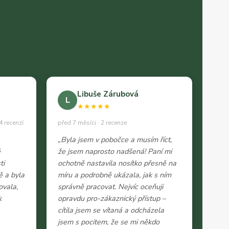
Libuše Zárubová
L
★★★★★
4 recenzí
před 7 měsíci · 2 recenze
„Byla jsem v pobočce a musím říct,
ě
že jsem naprosto nadšená! Paní mi
ti
ochotně nastavila nosítko přesně na
ě a byla
míru a podrobně ukázala, jak s ním
ovala,
správně pracovat. Nejvíc oceňuji
k
opravdu pro-zákaznický přístup –
cítila jsem se vítaná a odcházela
jsem s pocitem, že se mi někdo