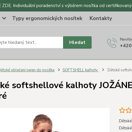
DE. Individuální poradenství s výběrem nosítka od certifikovaný
o
Typy ergonomických nosítek
Kontakty
Nevíte
Hledat
+420
ětské oblečení nejen do nosítka
SOFTSHELL kalhoty
Dětské softsh
ké softshellové kalhoty JOŽÁNE
ré
Dětské
Dětské