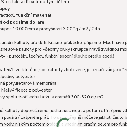
Střih tak sedí i velmi útlým dětem.
kapsy
raktický,
funkční materiál
ní
od podzimu do jara
sloupec 10.000mm a prodyšnost 3.000g / m2 / 24h
arádní kalhoty pro děti. Krásné, praktické, příjemné. Must have
shellové kalhoty pro všechny dívky i chlapce hravě zvládnou mok
ty - punčošky, legínky, funkční spodní dlouhé prádlo apod.)
ateriál, ze kterého jsou kalhoty zhotovené, je označován jako "zi
dpudivý polyester
šná polyuretanová membrána
 hřejivý fleece z polyester
vy spolu tvoří jednu látku s gramáží 300-320 g / m2.
é kalhoty doporučujeme nechat uschnout a potom otřít špínu vlhk
 použití / zašpinění prát. To samozřejmě můžete jakkoli často 
m vody, nízkým počtem otáček a vhodným pracím gelem pro funkč