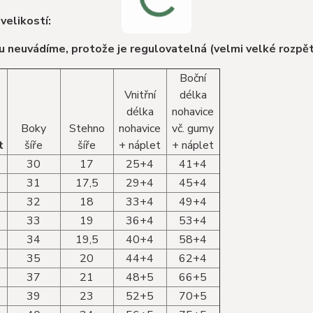
velikostí:
u neuvádíme, protože je regulovatelná (velmi velké rozpět
Boční
Vnitřní
délka
délka
nohavice
Boky
Stehno
nohavice
vč. gumy
t
šíře
šíře
+ náplet
+ náplet
30
17
25+4
41+4
31
17,5
29+4
45+4
32
18
33+4
49+4
33
19
36+4
53+4
34
19,5
40+4
58+4
35
20
44+4
62+4
37
21
48+5
66+5
39
23
52+5
70+5