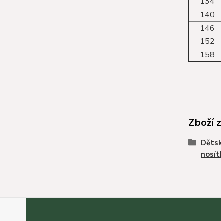
134
140
146
152
158
Zboží 
Dětsk
nosít