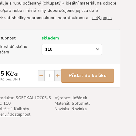
ell je z rubu počesaný (chlupatý)⭐ ideální materiál na odbobí
u/jara nebo i mírné zimy, doporučujeme jej cca do 5
⭐ softshellky nepromouknou, neprofouknou a...
celý popis
tupnost
skladem
ikost dětského
ečení
5 Kč
/
ks
Přidat do košíku
 Kč
bez DPH
roduktu:
SOFTKALJOŽ05-5
Výrobce:
Jožánek
t:
110
Materiál:
Softshell
lečení:
Kalhoty
Novinka:
Novinka
cenu / dostupnost