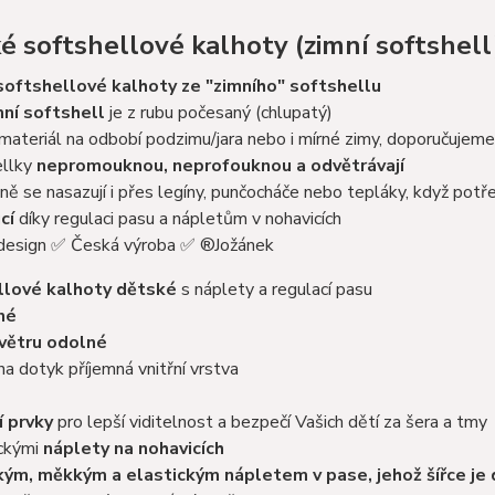
é softshellové kalhoty (zimní softshel
softshellové kalhoty ze "zimního" softshellu
mní softshell
je z rubu počesaný (chlupatý)
 materiál na odbobí podzimu/jara nebo i mírné zimy, doporučujeme
ellky
nepromouknou, neprofouknou a odvětrávají
ě se nasazují i přes legíny, punčocháče nebo tepláky, když potř
cí
díky regulaci pasu a nápletům v nohavicích
esign ✅ Česká výroba ✅ ®Jožánek
llové kalhoty dětské
s náplety a regulací pasu
né
 větru odolné
na dotyk příjemná vnitřní vrstva
í prvky
pro lepší viditelnost a bezpečí Vašich dětí za šera a tmy
ickými
náplety na nohavicích
kým, měkkým a elastickým nápletem v pase, jehož šířce je