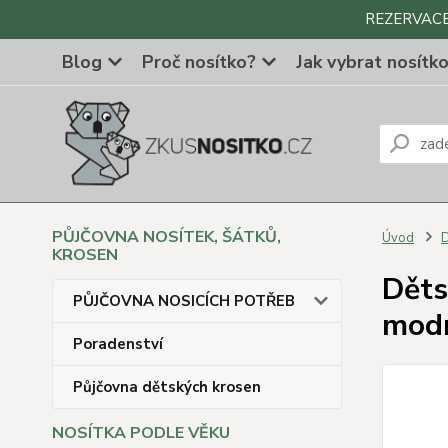
REZERVACE Z
Blog
Proč nosítko?
Jak vybrat nosítk
PŮJČOVNA NOSÍTEK, ŠÁTKŮ,
Úvod
D
KROSEN
Děts
PŮJČOVNA NOSICÍCH POTŘEB
mod
Poradenství
Půjčovna dětských krosen
NOSÍTKA PODLE VĚKU