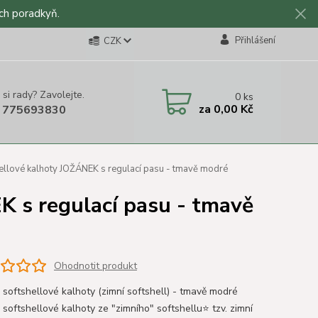
ch poradkyň.
Přihlášení
CZK
 si rady? Zavolejte.
0
ks
za
0,00 Kč
 775693830
ellové kalhoty JOŽÁNEK s regulací pasu - tmavě modré
K s regulací pasu - tmavě
Ohodnotit produkt
 softshellové kalhoty (zimní softshell) - tmavě modré
 softshellové kalhoty ze "zimního" softshellu⭐ tzv. zimní