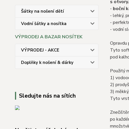
s otvory.
-
boční 
Šátky na nošení dětí
- lehký, p
- perfekt
Vodní šátky a nosítka
- vodní 
VÝPRODEJ A BAZAR NOSÍTEK
Opravdu p
Tyto soft
VÝPRODEJ - AKCE
pod kalho
Doplňky k nošení & dárky
Použitý m
1) vodoo
2) prody
3) měkký,
Sledujte nás na sítích
Tyto vrst
Znečištěn
po každém
množství