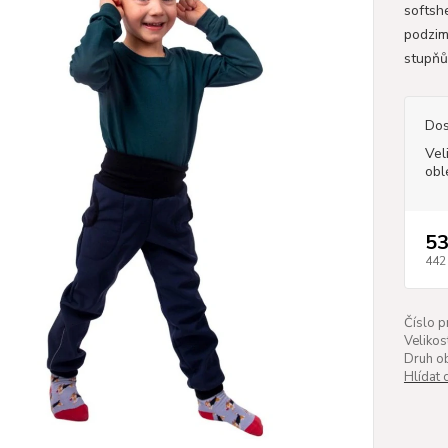
softsh
podzim
stupňů
Dos
Vel
obl
53
442
Číslo p
Velikos
Druh ob
Hlídat 