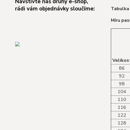
Navštivte náš druhý e-shop,
rádi vám objednávky sloučíme:
Tabulka 
Míru pas
Velikos
86
92
98
104
110
116
122
128