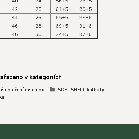
40
24
56+5
75+5
42
25
61+5
80+5
44
26
65+5
85+6
46
28
69+5
91+6
48
30
74+5
97+6
zařazeno v kategoriích
é oblečení nejen do
SOFTSHELL kalhoty
ka