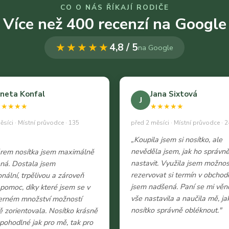
CO O NÁS ŘÍKAJÍ RODIČE
Více než 400 recenzí na Google
★★★★★
4,8 / 5
na Google
neta Konfal
Jana Sixtová
J
★★★★★
★★★★★
ěsíci · Místní průvodce · 135
před 2 měsíci · Místní průvodce · 2
„Koupila jsem si nosítko, ale
nevěděla jsem, jak ho správn
ěrem nosítka jsem maximálně
nastavit. Využila jsem možnos
ná. Dostala jsem
rezervovat si termín v obchod
onální, trpělivou a zároveň
jsem nadšená. Paní se mi věn
 pomoc, díky které jsem se v
vše nastavila a naučila mě, ja
erném množství možností
nosítko správně obléknout."
 zorientovala. Nosítko krásně
e pohodlné jak pro mě, tak pro