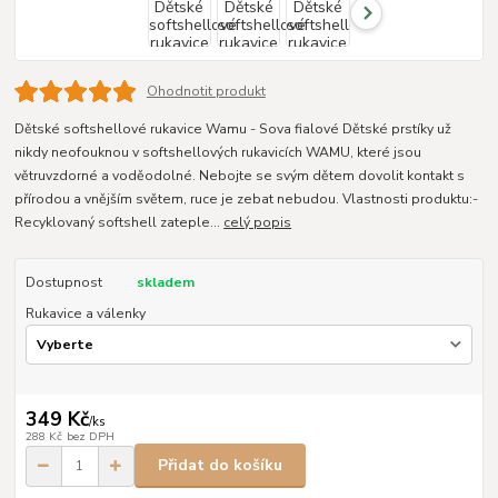
Ohodnotit produkt
Dětské softshellové rukavice Wamu - Sova fialové Dětské prstíky už
nikdy neofouknou v softshellových rukavicích WAMU, které jsou
větruvzdorné a voděodolné. Nebojte se svým dětem dovolit kontakt s
přírodou a vnějším světem, ruce je zebat nebudou. Vlastnosti produktu:-
Recyklovaný softshell zateple...
celý popis
Dostupnost
skladem
Rukavice a válenky
349 Kč
/
ks
288 Kč
bez DPH
Přidat do košíku