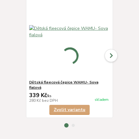
Dětská fleecová čepice WAMU- Sova
Dětská sof
fialová
Sova - fialo
339 Kč
1 799 Kč
/
ks
skladem
280 Kč
bez DPH
1 487 Kč
bez
Zvolit variantu