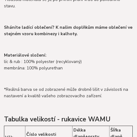
stavu.
Sháníte ladící oblečení? K našim doplňkům máme oblečení ve
stejném vzoru kombinezy i kalhoty.
Materiálové složení:
líc & rub : 100% polyester (recyklovaný)
membrána: 100% polyurethan
*Reálná barva se od zobrazené může drobně lišit v závislosti na
nastavení a kvalitě vašeho zobrazovacího zařízení.
Tabulka velikostí - rukavice WAMU
Délka
ŠÍřka
Číslo velikosti
dlaně+prsty
dlaně