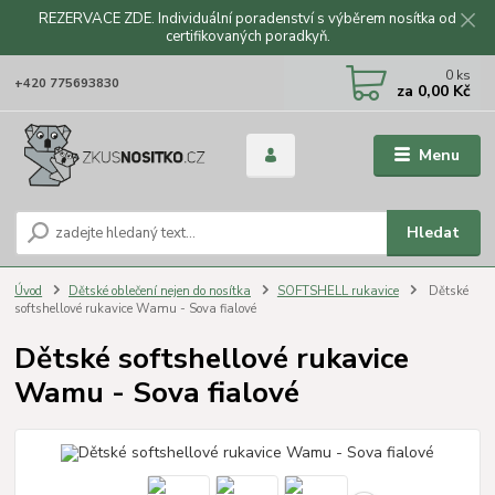
REZERVACE ZDE. Individuální poradenství s výběrem nosítka od
certifikovaných poradkyň.
CZK
0
ks
+420 775693830
za
0,00 Kč
Menu
Hledat
Úvod
Dětské oblečení nejen do nosítka
SOFTSHELL rukavice
Dětské
softshellové rukavice Wamu - Sova fialové
Dětské softshellové rukavice
Wamu - Sova fialové