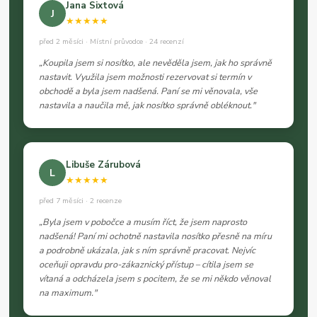
Jana Sixtová
J
★★★★★
před 2 měsíci · Místní průvodce · 24 recenzí
„Koupila jsem si nosítko, ale nevěděla jsem, jak ho správně
nastavit. Využila jsem možnosti rezervovat si termín v
obchodě a byla jsem nadšená. Paní se mi věnovala, vše
nastavila a naučila mě, jak nosítko správně obléknout."
Libuše Zárubová
L
★★★★★
před 7 měsíci · 2 recenze
„Byla jsem v pobočce a musím říct, že jsem naprosto
nadšená! Paní mi ochotně nastavila nosítko přesně na míru
a podrobně ukázala, jak s ním správně pracovat. Nejvíc
oceňuji opravdu pro-zákaznický přístup – cítila jsem se
vítaná a odcházela jsem s pocitem, že se mi někdo věnoval
na maximum."