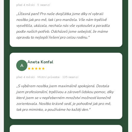
před 4 měsíci · 9 recenzí
„Úžasná paní! Pro naše dvojčátka jsme díky ní vybrali
nosítko jak pro mě, tak i pro manžela. Vše nám trpělivě
vysvětlila, ukázala, nechala nás vše vyzkoušet a poradila
podle našich potřeb. Odcházeli jsme sebejistí, že máme
opravdu to nejlepší řešení pro celou rodinu."
Aneta Konfal
A
★★★★★
před 4 měsíci · Místní průvodce · 135 recenzí
„S výběrem nosítka jsem maximálně spokojená. Dostala
jsem profesionální, trpělivou a zároveň lidskou pomoc, díky
které jsem se v nepřeberném množství možností konečně
zorientovala. Nosítko krásně sedí, je pohodlné jak pro mě,
tak pro miminko, a používáme ho každý den."