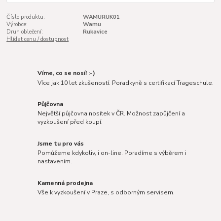
Číslo produktu:
WAMURUK01
Výrobce:
Wamu
Druh oblečení:
Rukavice
Hlídat cenu / dostupnost
Víme, co se nosí! :-)
Více jak 10 let zkušeností. Poradkyně s certifikací Trageschule.
Půjčovna
Největší půjčovna nosítek v ČR. Možnost zapůjčení a
vyzkoušení před koupí.
Jsme tu pro vás
Pomůžeme kdykoliv, i on-line. Poradíme s výběrem i
nastavením.
Kamenná prodejna
Vše k vyzkoušení v Praze, s odborným servisem.