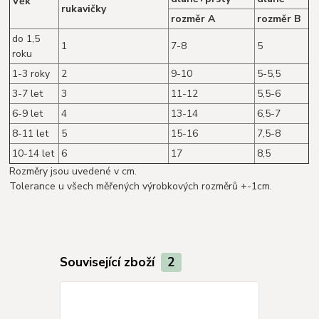
Věk
rukavičky
rozměr A
rozměr B
do 1,5
1
7-8
5
roku
1-3 roky
2
9-10
5-5,5
3-7 let
3
11-12
5,5-6
6-9 let
4
13-14
6,5-7
8-11 let
5
15-16
7,5-8
10-14 let
6
17
8,5
Rozměry jsou uvedené v cm.
Tolerance u všech měřených výrobkových rozměrů +-1cm.
Související zboží
2