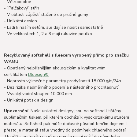
- Větruodolné
- “Palčákový” střih
- V oblasti zápěstí stažené do pružné gumy
- Unikátní design
- Ladí k naším setům, ale dají se nosit i samostatně
- Ve velikostech 1, 2 a 3 mají rukavice poutko
Recyklovaný softshell s fleecem vyrobený přímo pro značku
WAMU
- Opatřený nejpřísnějším ekologickým a kvalitativním
certifikátem
Bluesign®
- Naprosto výjimečné parametry prodyšnosti 18 000 g/m/24h
- Bez rizika nadměrného pocení a následného prochladnutí
- Vysoký vodní sloupec 10 000 mm
- Unikátní potisk a design
Upozornění
: Naše unikátní designy jsou na softshell tištěny
sublimačním tiskem, při kterém dochází k vysokotlakému stlačení
materiálu. Softshell pak může dočasně působit tenčím dojmem. I
přesto je materiál stále vhodný do podmínek chladného počasí.
Tloušťka materiálu se již po prvním praní vrátí do původního