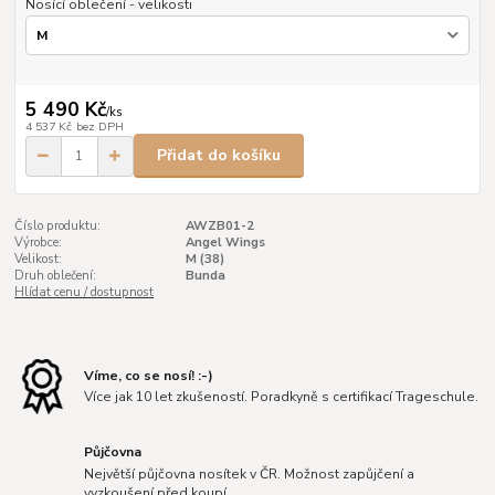
Nosící oblečení - velikosti
5 490 Kč
/
ks
4 537 Kč
bez DPH
Přidat do košíku
Číslo produktu:
AWZB01-2
Výrobce:
Angel Wings
Velikost:
M (38)
Druh oblečení:
Bunda
Hlídat cenu / dostupnost
Víme, co se nosí! :-)
Více jak 10 let zkušeností. Poradkyně s certifikací Trageschule.
Půjčovna
Největší půjčovna nosítek v ČR. Možnost zapůjčení a
vyzkoušení před koupí.