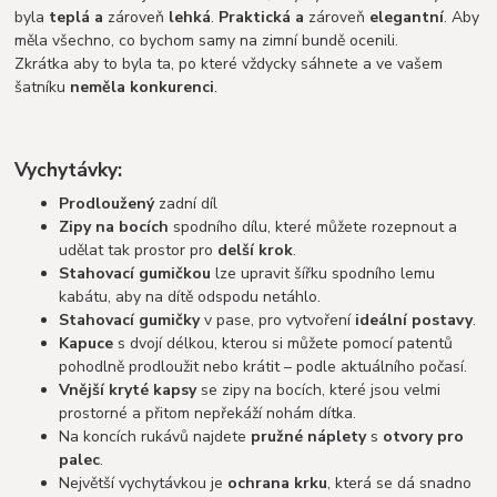
byla
teplá a
zároveň
lehká
.
Praktická a
zároveň
elegantní
. Aby
měla všechno, co bychom samy na zimní bundě ocenili.
Zkrátka aby to byla ta, po které vždycky sáhnete a ve vašem
šatníku
neměla konkurenci
.
Vychytávky:
Prodloužený
zadní díl
Zipy na bocích
spodního dílu, které můžete rozepnout a
udělat tak prostor pro
delší krok
.
Stahovací gumičkou
lze upravit šířku spodního lemu
kabátu, aby na dítě odspodu netáhlo.
Stahovací gumičky
v pase, pro vytvoření
ideální postavy
.
Kapuce
s dvojí délkou, kterou si můžete pomocí patentů
pohodlně prodloužit nebo krátit – podle aktuálního počasí.
Vnější kryté kapsy
se zipy na bocích, které jsou velmi
prostorné a přitom nepřekáží nohám dítka.
Na koncích rukávů najdete
pružné náplety
s
otvory pro
palec
.
Největší vychytávkou je
ochrana krku
, která se dá snadno