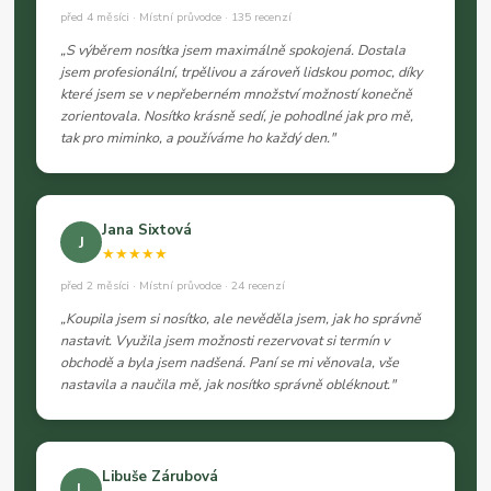
před 4 měsíci · Místní průvodce · 135 recenzí
„S výběrem nosítka jsem maximálně spokojená. Dostala
jsem profesionální, trpělivou a zároveň lidskou pomoc, díky
které jsem se v nepřeberném množství možností konečně
zorientovala. Nosítko krásně sedí, je pohodlné jak pro mě,
tak pro miminko, a používáme ho každý den."
Jana Sixtová
J
★★★★★
před 2 měsíci · Místní průvodce · 24 recenzí
„Koupila jsem si nosítko, ale nevěděla jsem, jak ho správně
nastavit. Využila jsem možnosti rezervovat si termín v
obchodě a byla jsem nadšená. Paní se mi věnovala, vše
nastavila a naučila mě, jak nosítko správně obléknout."
Libuše Zárubová
L