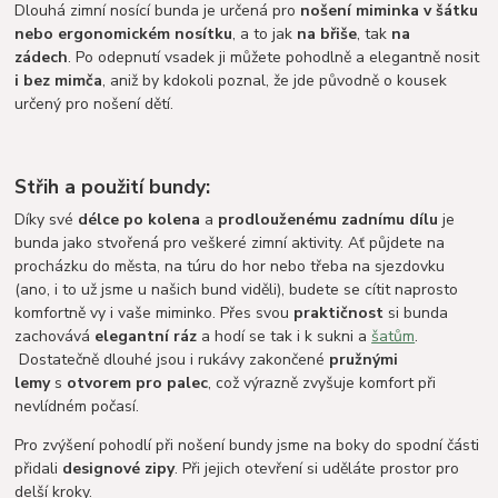
Dlouhá zimní nosící bunda je určená pro
nošení miminka v šátku
nebo ergonomickém nosítku
, a to jak
na břiše
, tak
na
zádech
. Po odepnutí vsadek ji můžete pohodlně a elegantně nosit
i bez mimča
, aniž by kdokoli poznal, že jde původně o kousek
určený pro nošení dětí.
Střih a použití bundy:
Díky své
délce po kolena
a
prodlouženému zadnímu dílu
je
bunda jako stvořená pro veškeré zimní aktivity. Ať půjdete na
procházku do města, na túru do hor nebo třeba na sjezdovku
(ano, i to už jsme u našich bund viděli), budete se cítit naprosto
komfortně vy i vaše miminko. Přes svou
praktičnost
si bunda
zachovává
elegantní
ráz
a hodí se tak i k sukni a
šatům
.
Dostatečně dlouhé jsou i rukávy zakončené
pružnými
lemy
s
otvorem pro palec
, což výrazně zvyšuje komfort při
nevlídném počasí.
Pro zvýšení pohodlí při nošení bundy jsme na boky do spodní části
přidali
designové zipy
. Při jejich otevření si uděláte prostor pro
delší kroky.