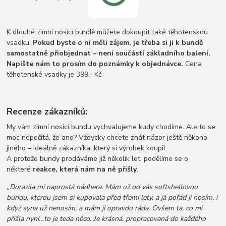
K dlouhé zimní nosící bundě můžete dokoupit také těhotenskou
vsadku.
Pokud byste o ni měli zájem, je třeba si ji k bundě
samostatně přiobjednat – není součástí základního balení.
Napište nám to prosím do poznámky k objednávce.
Cena
těhotenské vsadky je 399,- Kč.
Recenze zákazníků:
My vám zimní nosící bundu vychvalujeme kudy chodíme. Ale to se
moc nepočítá, že ano? Vždycky chcete znát názor ještě někoho
jiného – ideálně zákazníka, který si výrobek koupil.
A protože bundy prodáváme již několik let, podělíme se o
některé
reakce, která nám na ně přišly
.
„Dorazila mi naprostá nádhera. Mám už od vás softshellovou
bundu, kterou jsem si kupovala před třemi lety, a já pořád ji nosím, i
když syna už nenosím, a mám ji opravdu ráda. Ovšem ta, co mi
přišla nyní…to je teda něco. Je krásná, propracovaná do každého