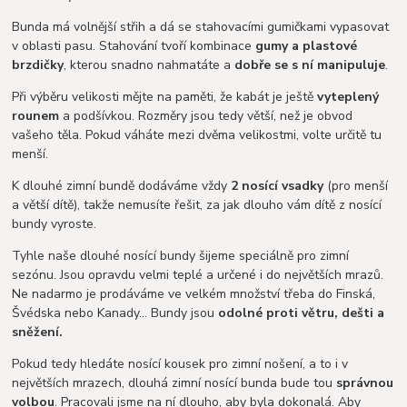
Bunda má volnější střih a dá se stahovacími gumičkami vypasovat
v oblasti pasu. Stahování tvoří kombinace
gumy a plastové
brzdičky
, kterou snadno nahmatáte a
dobře se s ní manipuluje
.
Při výběru velikosti mějte na paměti, že kabát je ještě
vyteplený
rounem
a podšívkou. Rozměry jsou tedy větší, než je obvod
vašeho těla. Pokud váháte mezi dvěma velikostmi, volte určitě tu
menší.
K dlouhé zimní bundě dodáváme vždy
2 nosící vsadky
(pro menší
a větší dítě), takže nemusíte řešit, za jak dlouho vám dítě z nosící
bundy vyroste.
Tyhle naše dlouhé nosící bundy šijeme speciálně pro zimní
sezónu. Jsou opravdu velmi teplé a určené i do největších mrazů.
Ne nadarmo je prodáváme ve velkém množství třeba do Finská,
Švédska nebo Kanady… Bundy jsou
odolné proti větru, dešti a
sněžení.
Pokud tedy hledáte nosící kousek pro zimní nošení, a to i v
největších mrazech, dlouhá zimní nosící bunda bude tou
správnou
volbou
. Pracovali jsme na ní dlouho, aby byla dokonalá. Aby