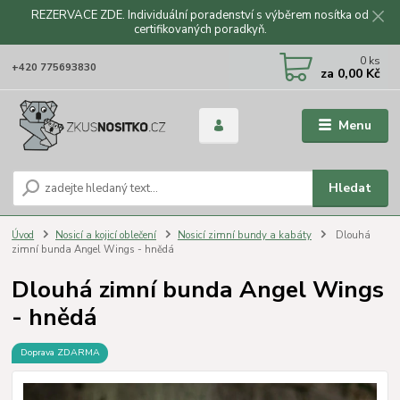
REZERVACE ZDE. Individuální poradenství s výběrem nosítka od
certifikovaných poradkyň.
CZK
0
ks
+420 775693830
za
0,00 Kč
Menu
Hledat
Úvod
Nosicí a kojicí oblečení
Nosicí zimní bundy a kabáty
Dlouhá
zimní bunda Angel Wings - hnědá
Dlouhá zimní bunda Angel Wings
- hnědá
Doprava ZDARMA