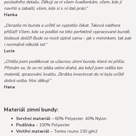
posledního detailu. Děkuji za ni všem švadlenkám, všem, kdo ji
navrhli a zabalili, všem, kdo si s ní dali práci.“
Hanka
„Dorazila mi bunda a určitě se vyplatilo čekat. Taková nádhera
přišla!!! Všem, kdo se podílel na této perfektně vypracované bundě,
klobouk dolů!!! Bude se nosit úplně sama – jak s miminkem, tak pak
i normálně několik let.“
Lucie
„Chtěla jsem poděkovat za užasnou zimní bunda, která mi přišla.
Přiznám se, že se mi zdála velmi drahá, ale když jsem viděla ten
materiál, zpracování, kvalitu. Zkrátka investovat do ni byla určitě
dobrá volba. Moc děkuji.“
Hana
Materiál zimní bundy:
Svrchní materiál
– 60% Polyester, 40% Nylon
Podšívka
– 100% Polyester
Vnitřní materiál
– Termo rouno 150 g/m2