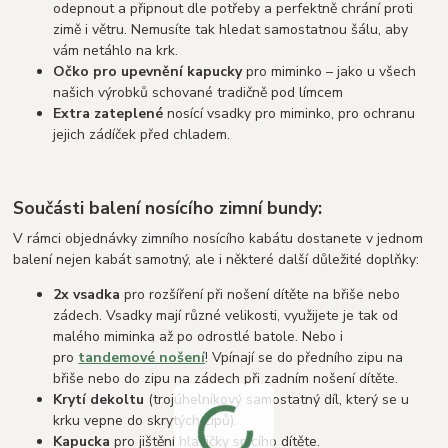
odepnout a připnout dle potřeby a perfektně chrání proti
zimě i větru. Nemusíte tak hledat samostatnou šálu, aby
vám netáhlo na krk.
Očko pro upevnění kapucky
pro miminko – jako u všech
našich výrobků schované tradičně pod límcem
Extra zateplené
nosící vsadky pro miminko, pro ochranu
jejich zádíček před chladem.
Součásti balení nosícího zimní bundy:
V rámci objednávky zimního nosícího kabátu dostanete v jednom
balení nejen kabát samotný, ale i některé další důležité doplňky:
2x vsadka
pro rozšíření při nošení dítěte na břiše nebo
zádech. Vsadky mají různé velikosti, využijete je tak od
malého miminka až po odrostlé batole. Nebo i
pro
tandemové nošení
! Vpínají se do předního zipu na
břiše nebo do zipu na zádech při zadním nošení dítěte.
Krytí dekoltu
(trojúhelníkový samostatný díl, který se u
krku vepne do skrytých zipů).
Kapucka
pro jištění hlavičky spícího dítěte.