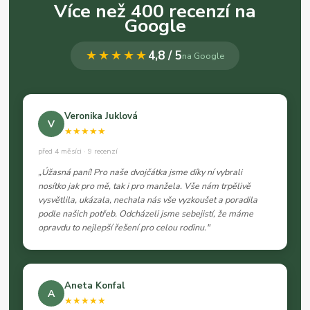
Více než 400 recenzí na
Google
★★★★★
4,8 / 5
na Google
Veronika Juklová
V
★★★★★
před 4 měsíci · 9 recenzí
„Úžasná paní! Pro naše dvojčátka jsme díky ní vybrali
nosítko jak pro mě, tak i pro manžela. Vše nám trpělivě
vysvětlila, ukázala, nechala nás vše vyzkoušet a poradila
podle našich potřeb. Odcházeli jsme sebejistí, že máme
opravdu to nejlepší řešení pro celou rodinu."
Aneta Konfal
A
★★★★★