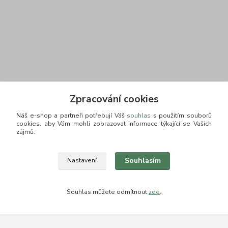
Zpracování cookies
Náš e-shop a partneři potřebují Váš
souhlas
s použitím souborů
Kontakt
cookies, aby Vám mohli zobrazovat informace týkající se Vašich
zájmů.
+420 775693830
Souhlasím
Nastavení
Otevírací doba: PO-PÁ: 9:00-16:00 NUTNÁ REZERVACE
info@zkusnositko.cz
Souhlas můžete odmítnout
zde
.