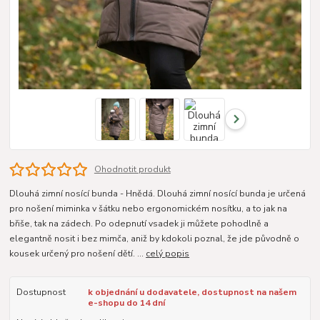
Ohodnotit produkt
Dlouhá zimní nosící bunda - Hnědá. Dlouhá zimní nosící bunda je určená
pro nošení miminka v šátku nebo ergonomickém nosítku, a to jak na
břiše, tak na zádech. Po odepnutí vsadek ji můžete pohodlně a
elegantně nosit i bez mimča, aniž by kdokoli poznal, že jde původně o
kousek určený pro nošení dětí. ...
celý popis
Dostupnost
k objednání u dodavatele, dostupnost na našem
e-shopu do 14 dní