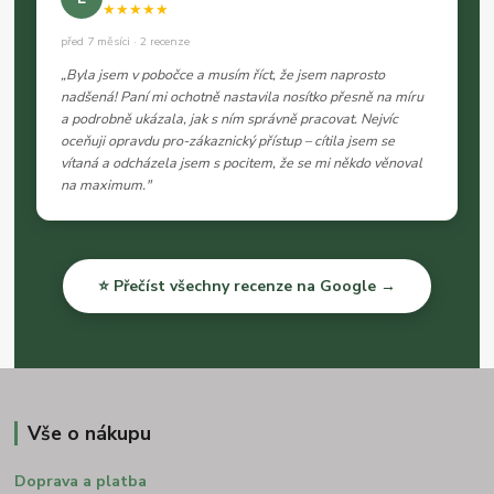
★★★★★
před 7 měsíci · 2 recenze
„Byla jsem v pobočce a musím říct, že jsem naprosto
nadšená! Paní mi ochotně nastavila nosítko přesně na míru
a podrobně ukázala, jak s ním správně pracovat. Nejvíc
oceňuji opravdu pro-zákaznický přístup – cítila jsem se
vítaná a odcházela jsem s pocitem, že se mi někdo věnoval
na maximum."
⭐ Přečíst všechny recenze na Google →
Vše o nákupu
Doprava a platba