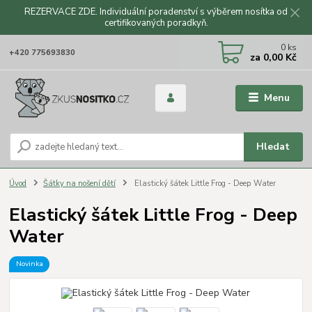
REZERVACE ZDE. Individuální poradenství s výběrem nosítka od
certifikovaných poradkyň.
CZK
0
ks
+420 775693830
za
0,00 Kč
Menu
Hledat
Úvod
Šátky na nošení dětí
Elastický šátek Little Frog - Deep Water
Elastický šátek Little Frog - Deep
Water
Novinka