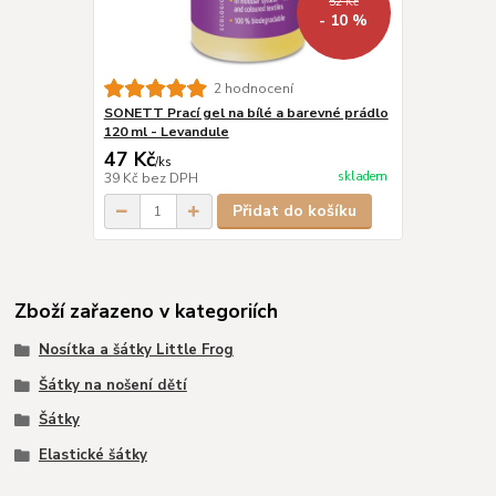
52 Kč
- 10 %
2 hodnocení
SONETT Prací gel na bílé a barevné prádlo
120 ml - Levandule
47 Kč
/
ks
skladem
39 Kč
bez DPH
Přidat do košíku
Zboží zařazeno v kategoriích
Nosítka a šátky Little Frog
Šátky na nošení dětí
Šátky
Elastické šátky