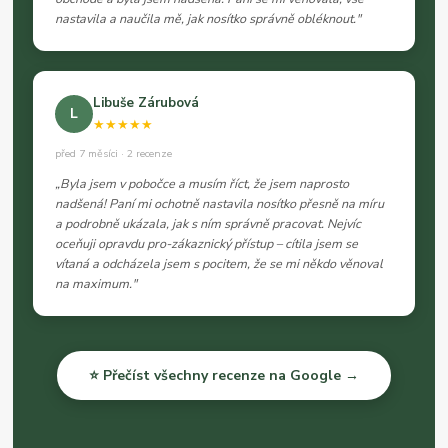
nastavila a naučila mě, jak nosítko správně obléknout."
Libuše Zárubová
L
★★★★★
před 7 měsíci · 2 recenze
„Byla jsem v pobočce a musím říct, že jsem naprosto
nadšená! Paní mi ochotně nastavila nosítko přesně na míru
a podrobně ukázala, jak s ním správně pracovat. Nejvíc
oceňuji opravdu pro-zákaznický přístup – cítila jsem se
vítaná a odcházela jsem s pocitem, že se mi někdo věnoval
na maximum."
⭐ Přečíst všechny recenze na Google →