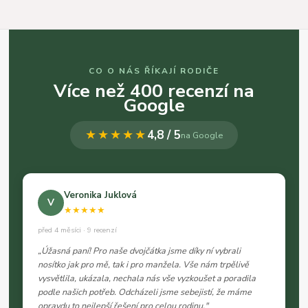
CO O NÁS ŘÍKAJÍ RODIČE
Více než 400 recenzí na
Google
★★★★★
4,8 / 5
na Google
Veronika Juklová
V
★★★★★
před 4 měsíci · 9 recenzí
„Úžasná paní! Pro naše dvojčátka jsme díky ní vybrali
nosítko jak pro mě, tak i pro manžela. Vše nám trpělivě
vysvětlila, ukázala, nechala nás vše vyzkoušet a poradila
podle našich potřeb. Odcházeli jsme sebejistí, že máme
opravdu to nejlepší řešení pro celou rodinu."