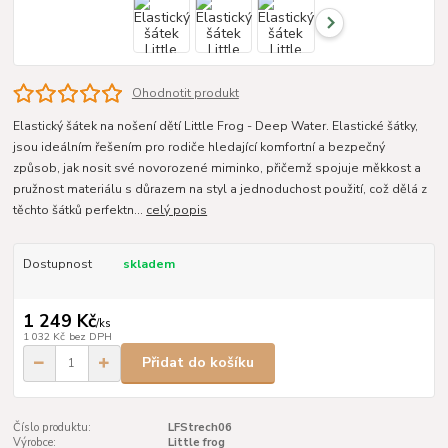
Ohodnotit produkt
Elastický šátek na nošení dětí Little Frog - Deep Water. Elastické šátky,
jsou ideálním řešením pro rodiče hledající komfortní a bezpečný
způsob, jak nosit své novorozené miminko, přičemž spojuje měkkost a
pružnost materiálu s důrazem na styl a jednoduchost použití, což dělá z
těchto šátků perfektn...
celý popis
Dostupnost
skladem
1 249 Kč
/
ks
1 032 Kč
bez DPH
Přidat do košíku
Číslo produktu:
LFStrech06
Výrobce:
Little frog