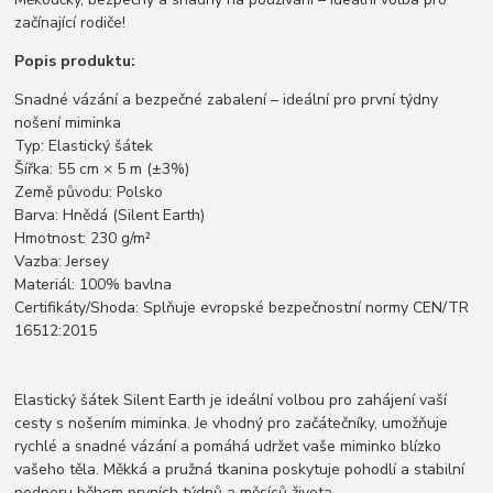
začínající rodiče!
Popis produktu:
Snadné vázání a bezpečné zabalení – ideální pro první týdny
nošení miminka
Typ: Elastický šátek
Šířka: 55 cm × 5 m (±3%)
Země původu: Polsko
Barva: Hnědá (Silent Earth)
Hmotnost: 230 g/m²
Vazba: Jersey
Materiál: 100% bavlna
Certifikáty/Shoda: Splňuje evropské bezpečnostní normy CEN/TR
16512:2015
Elastický šátek Silent Earth je ideální volbou pro zahájení vaší
cesty s nošením miminka. Je vhodný pro začátečníky, umožňuje
rychlé a snadné vázání a pomáhá udržet vaše miminko blízko
vašeho těla. Měkká a pružná tkanina poskytuje pohodlí a stabilní
podporu během prvních týdnů a měsíců života.