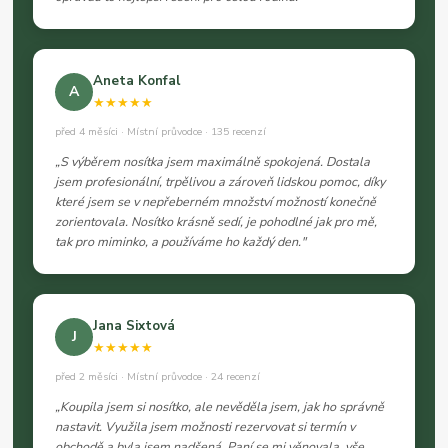
Aneta Konfal
A
★★★★★
před 4 měsíci · Místní průvodce · 135 recenzí
„S výběrem nosítka jsem maximálně spokojená. Dostala
jsem profesionální, trpělivou a zároveň lidskou pomoc, díky
které jsem se v nepřeberném množství možností konečně
zorientovala. Nosítko krásně sedí, je pohodlné jak pro mě,
tak pro miminko, a používáme ho každý den."
Jana Sixtová
J
★★★★★
před 2 měsíci · Místní průvodce · 24 recenzí
„Koupila jsem si nosítko, ale nevěděla jsem, jak ho správně
nastavit. Využila jsem možnosti rezervovat si termín v
obchodě a byla jsem nadšená. Paní se mi věnovala, vše