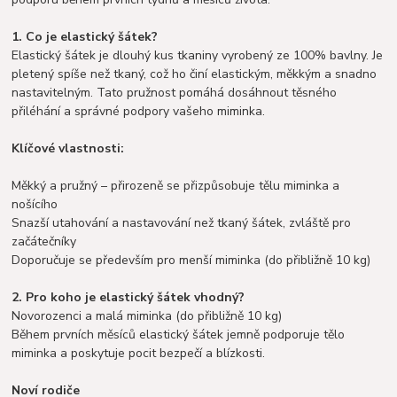
1. Co je elastický šátek?
Elastický šátek je dlouhý kus tkaniny vyrobený ze 100% bavlny. Je
pletený spíše než tkaný, což ho činí elastickým, měkkým a snadno
nastavitelným. Tato pružnost pomáhá dosáhnout těsného
přiléhání a správné podpory vašeho miminka.
Klíčové vlastnosti:
Měkký a pružný – přirozeně se přizpůsobuje tělu miminka a
nošícího
Snazší utahování a nastavování než tkaný šátek, zvláště pro
začátečníky
Doporučuje se především pro menší miminka (do přibližně 10 kg)
2. Pro koho je elastický šátek vhodný?
Novorozenci a malá miminka (do přibližně 10 kg)
Během prvních měsíců elastický šátek jemně podporuje tělo
miminka a poskytuje pocit bezpečí a blízkosti.
Noví rodiče