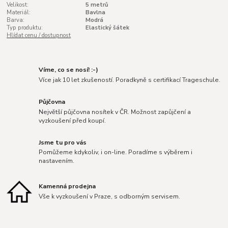
Velikost:
5 metrů
Materiál:
Bavlna
Barva:
Modrá
Typ produktu:
Elastický šátek
Hlídat cenu / dostupnost
Víme, co se nosí! :-)
Více jak 10 let zkušeností. Poradkyně s certifikací Trageschule.
Půjčovna
Největší půjčovna nosítek v ČR. Možnost zapůjčení a
vyzkoušení před koupí.
Jsme tu pro vás
Pomůžeme kdykoliv, i on-line. Poradíme s výběrem i
nastavením.
Kamenná prodejna
Vše k vyzkoušení v Praze, s odborným servisem.