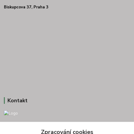
Biskupcova 37, Praha 3
Kontakt
+420 775693830
Zpracování cookies
Otevírací doba: PO-PÁ: 9:00-16:00 NUTNÁ REZERVACE