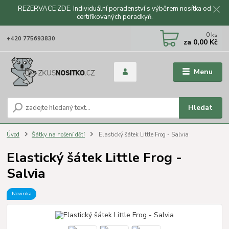
REZERVACE ZDE. Individuální poradenství s výběrem nosítka od
certifikovaných poradkyň.
CZK
0
ks
+420 775693830
za
0,00 Kč
Menu
Hledat
Úvod
Šátky na nošení dětí
Elastický šátek Little Frog - Salvia
Elastický šátek Little Frog -
Salvia
Novinka