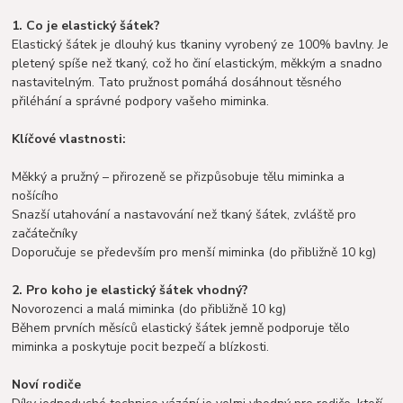
1. Co je elastický šátek?
Elastický šátek je dlouhý kus tkaniny vyrobený ze 100% bavlny. Je
pletený spíše než tkaný, což ho činí elastickým, měkkým a snadno
nastavitelným. Tato pružnost pomáhá dosáhnout těsného
přiléhání a správné podpory vašeho miminka.
Klíčové vlastnosti:
Měkký a pružný – přirozeně se přizpůsobuje tělu miminka a
nošícího
Snazší utahování a nastavování než tkaný šátek, zvláště pro
začátečníky
Doporučuje se především pro menší miminka (do přibližně 10 kg)
2. Pro koho je elastický šátek vhodný?
Novorozenci a malá miminka (do přibližně 10 kg)
Během prvních měsíců elastický šátek jemně podporuje tělo
miminka a poskytuje pocit bezpečí a blízkosti.
Noví rodiče