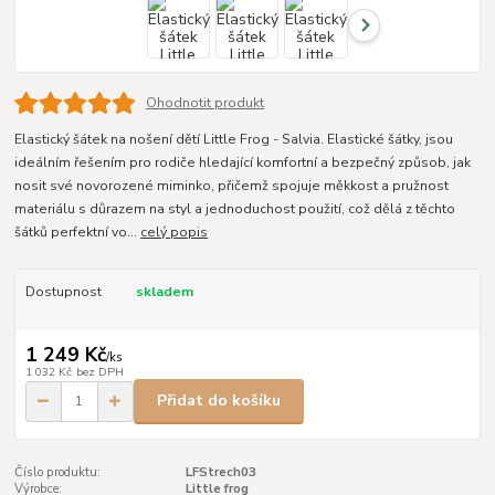
Ohodnotit produkt
Elastický šátek na nošení dětí Little Frog - Salvia. Elastické šátky, jsou
ideálním řešením pro rodiče hledající komfortní a bezpečný způsob, jak
nosit své novorozené miminko, přičemž spojuje měkkost a pružnost
materiálu s důrazem na styl a jednoduchost použití, což dělá z těchto
šátků perfektní vo...
celý popis
Dostupnost
skladem
1 249 Kč
/
ks
1 032 Kč
bez DPH
Přidat do košíku
Číslo produktu:
LFStrech03
Výrobce:
Little frog