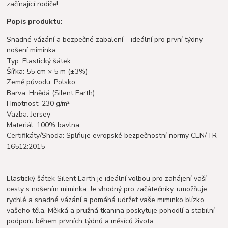
začínající rodiče!
Popis produktu:
Snadné vázání a bezpečné zabalení – ideální pro první týdny
nošení miminka
Typ: Elastický šátek
Šířka: 55 cm × 5 m (±3%)
Země původu: Polsko
Barva: Hnědá (Silent Earth)
Hmotnost: 230 g/m²
Vazba: Jersey
Materiál: 100% bavlna
Certifikáty/Shoda: Splňuje evropské bezpečnostní normy CEN/TR
16512:2015
Elastický šátek Silent Earth je ideální volbou pro zahájení vaší
cesty s nošením miminka. Je vhodný pro začátečníky, umožňuje
rychlé a snadné vázání a pomáhá udržet vaše miminko blízko
vašeho těla. Měkká a pružná tkanina poskytuje pohodlí a stabilní
podporu během prvních týdnů a měsíců života.