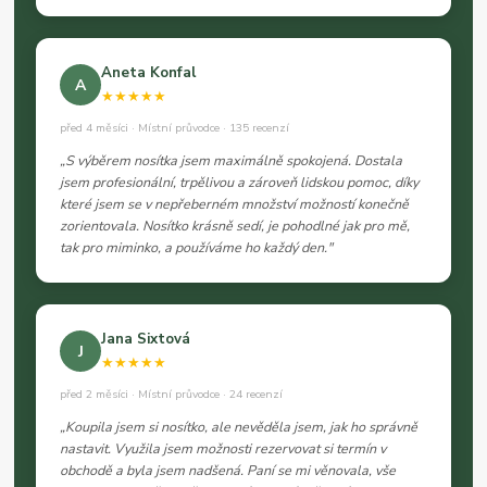
Aneta Konfal
A
★★★★★
před 4 měsíci · Místní průvodce · 135 recenzí
„S výběrem nosítka jsem maximálně spokojená. Dostala
jsem profesionální, trpělivou a zároveň lidskou pomoc, díky
které jsem se v nepřeberném množství možností konečně
zorientovala. Nosítko krásně sedí, je pohodlné jak pro mě,
tak pro miminko, a používáme ho každý den."
Jana Sixtová
J
★★★★★
před 2 měsíci · Místní průvodce · 24 recenzí
„Koupila jsem si nosítko, ale nevěděla jsem, jak ho správně
nastavit. Využila jsem možnosti rezervovat si termín v
obchodě a byla jsem nadšená. Paní se mi věnovala, vše