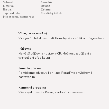
Velikost:
5 metrů
Materiál:
Bavlna
Barva:
Zelená
Typ produktu:
Elastický šátek
Hlídat cenu / dostupnost
Víme, co se nosí! :-)
Více jak 10 let zkušeností. Poradkyně s certifikací Trageschule.
Půjčovna
Největší půjčovna nosítek v ČR. Možnost zapůjčení a
vyzkoušení před koupí.
Jsme tu pro vás
Pomůžeme kdykoliv, i on-line. Poradíme s výběrem i
nastavením.
Kamenná prodejna
Vše k vyzkoušení v Praze, s odborným servisem.