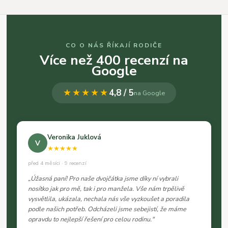
CO O NÁS ŘÍKAJÍ RODIČE
Více než 400 recenzí na
Google
★★★★★
4,8 / 5
na Google
Veronika Juklová
V
★★★★★
před 4 měsíci · 9 recenzí
„Úžasná paní! Pro naše dvojčátka jsme díky ní vybrali
nosítko jak pro mě, tak i pro manžela. Vše nám trpělivě
vysvětlila, ukázala, nechala nás vše vyzkoušet a poradila
podle našich potřeb. Odcházeli jsme sebejistí, že máme
opravdu to nejlepší řešení pro celou rodinu."