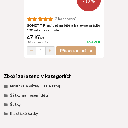
- 10 %
2 hodnocení
SONETT Prací gel na bílé a barevné prádlo
120 ml - Levandule
47 Kč
/
ks
skladem
39 Kč
bez DPH
Přidat do košíku
Zboží zařazeno v kategoriích
Nosítka a šátky Little Frog
Šátky na nošení dětí
Šátky
Elastické šátky