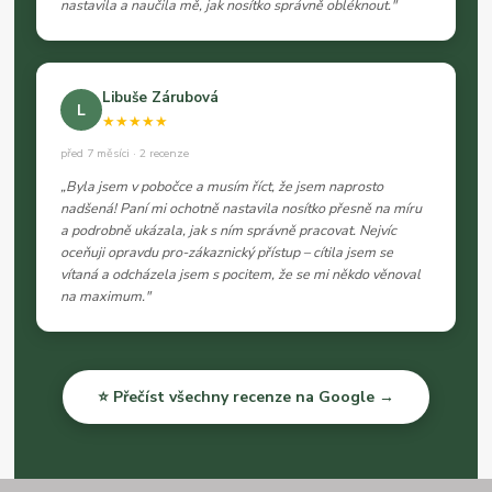
nastavila a naučila mě, jak nosítko správně obléknout."
Libuše Zárubová
L
★★★★★
před 7 měsíci · 2 recenze
„Byla jsem v pobočce a musím říct, že jsem naprosto
nadšená! Paní mi ochotně nastavila nosítko přesně na míru
a podrobně ukázala, jak s ním správně pracovat. Nejvíc
oceňuji opravdu pro-zákaznický přístup – cítila jsem se
vítaná a odcházela jsem s pocitem, že se mi někdo věnoval
na maximum."
⭐ Přečíst všechny recenze na Google →