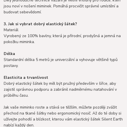
Díky jednoduché technice vázání je velmi vhodný pro rodiče, kteří
jsou noví v nošení miminek. Pomáhá procvičit správné umístění a
budovat sebevědomí.
3. Jak si vybrat dobrý elastický šátek?
Materiál
Vyrobený ze 100% bavlny, která je přírodní, prodyšná a jemná na
pokožku miminka.
Délka
Standardní délka 5 metrů je univerzální a vyhovuje většině typů
postavy.
Elasticita a trvanlivost
Dobrý elastický šátek by měl být pružný především v šířce, aby
zajistil správnou podporu a zabránil nadměrnému natahování v
průběhu času.
Jak vaše miminko roste a stává se těžším, můžete později zvážit
přechod na tkané šátky nebo ergonomický nosič. Až do té doby si
užívejte pohodlí a blízkost, kterou vám elastický šátek Silent Earth
nabízí každý den.