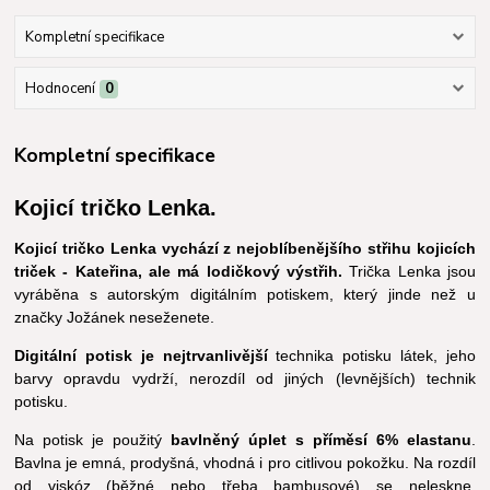
Kompletní specifikace
Hodnocení
0
Kompletní specifikace
Kojicí tričko Lenka.
Kojicí tričko Lenka vychází z nejoblíbenějšího střihu kojicích
triček - Kateřina, ale má lodičkový výstřih.
Trička Lenka jsou
vyráběna s autorským digitálním potiskem, který jinde než u
značky Jožánek neseženete.
Digitální potisk je nejtrvanlivější
technika potisku látek, jeho
barvy opravdu vydrží, nerozdíl od jiných (levnějších) technik
potisku.
Na potisk je použitý
bavlněný úplet s příměsí 6% elastanu
.
Bavlna je emná, prodyšná, vhodná i pro citlivou pokožku. Na rozdíl
od viskóz (běžné nebo třeba bambusové) se neleskne,