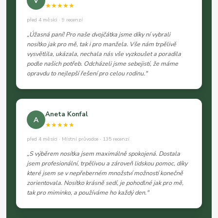
V
★★★★★
před 4 měsíci · 9 recenzí
„Úžasná paní! Pro naše dvojčátka jsme díky ní vybrali
nosítko jak pro mě, tak i pro manžela. Vše nám trpělivě
vysvětlila, ukázala, nechala nás vše vyzkoušet a poradila
podle našich potřeb. Odcházeli jsme sebejistí, že máme
opravdu to nejlepší řešení pro celou rodinu."
Aneta Konfal
A
★★★★★
před 4 měsíci · Místní průvodce · 135 recenzí
„S výběrem nosítka jsem maximálně spokojená. Dostala
jsem profesionální, trpělivou a zároveň lidskou pomoc, díky
které jsem se v nepřeberném množství možností konečně
zorientovala. Nosítko krásně sedí, je pohodlné jak pro mě,
tak pro miminko, a používáme ho každý den."