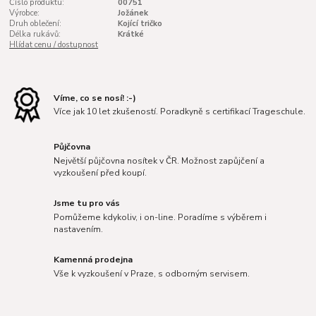
Číslo produktu:
00751
Výrobce:
Jožánek
Druh oblečení:
Kojící tričko
Délka rukávů:
Krátké
Hlídat cenu / dostupnost
Víme, co se nosí! :-)
Více jak 10 let zkušeností. Poradkyně s certifikací Trageschule.
Půjčovna
Největší půjčovna nosítek v ČR. Možnost zapůjčení a
vyzkoušení před koupí.
Jsme tu pro vás
Pomůžeme kdykoliv, i on-line. Poradíme s výběrem i
nastavením.
Kamenná prodejna
Vše k vyzkoušení v Praze, s odborným servisem.