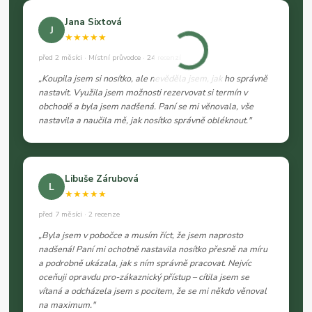
Jana Sixtová
J
★★★★★
před 2 měsíci · Místní průvodce · 24 recenzí
„Koupila jsem si nosítko, ale nevěděla jsem, jak ho správně
nastavit. Využila jsem možnosti rezervovat si termín v
obchodě a byla jsem nadšená. Paní se mi věnovala, vše
nastavila a naučila mě, jak nosítko správně obléknout."
Libuše Zárubová
L
★★★★★
před 7 měsíci · 2 recenze
„Byla jsem v pobočce a musím říct, že jsem naprosto
nadšená! Paní mi ochotně nastavila nosítko přesně na míru
a podrobně ukázala, jak s ním správně pracovat. Nejvíc
oceňuji opravdu pro-zákaznický přístup – cítila jsem se
vítaná a odcházela jsem s pocitem, že se mi někdo věnoval
na maximum."