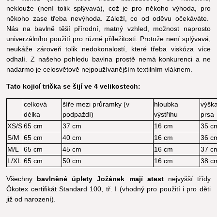
neklouže (není tolik splývavá), což je pro někoho výhoda, pro
někoho zase třeba nevýhoda. Záleží, co od oděvu očekáváte.
Nás na bavlně těší přírodní, matný vzhled, možnost naprosto
univerzálního použití pro různé příležitosti. Protože není splývavá,
neukáže zároveň tolik nedokonalostí, které třeba viskóza více
odhalí. Z našeho pohledu bavlna prostě nemá konkurenci a ne
nadarmo je celosvětově nejpoužívanějším textilním vláknem.
Tato kojicí trička se šijí ve 4 velikostech:
celková
šíře mezi průramky (v
hloubka
výška
délka
podpaždí)
výstřihu
prsa
XS/S
65 cm
37 cm
16 cm
35 c
S/M
65 cm
40 cm
16 cm
36 c
M/L
65 cm
45 cm
16 cm
37 c
L/XL
65 cm
50 cm
16 cm
38 c
Všechny
bavlněné úplety Jožánek mají atest
nejvyšší třídy
Ökotex certifikát Standard 100, tř. I (vhodný pro použití i pro děti
již od narození).