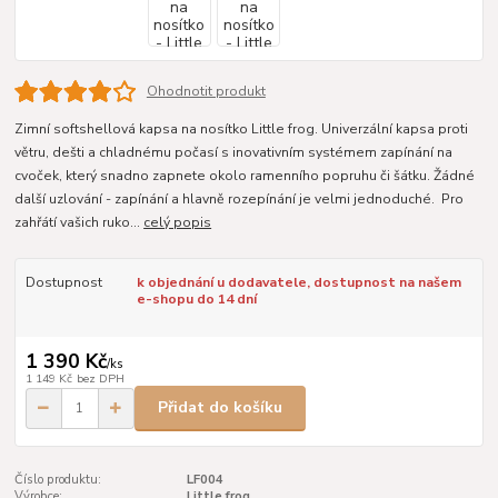
Ohodnotit produkt
Zimní softshellová kapsa na nosítko Little frog. Univerzální kapsa proti
větru, dešti a chladnému počasí s inovativním systémem zapínání na
cvoček, který snadno zapnete okolo ramenního popruhu či šátku. Žádné
další uzlování - zapínání a hlavně rozepínání je velmi jednoduché. Pro
zahřátí vašich ruko...
celý popis
Dostupnost
k objednání u dodavatele, dostupnost na našem
e-shopu do 14 dní
1 390 Kč
/
ks
1 149 Kč
bez DPH
Přidat do košíku
Číslo produktu:
LF004
Výrobce:
Little frog