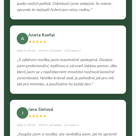
podle našich potřeb. Odcházeli jsme sebejistí, že máme
opravdu to nejlepší řešení pro celou rodinu."
Aneta Konfal
A
★★★★★
před 4 měsíci · Místní průvodce · 135 recenzí
„S výběrem nosítka jsem maximálně spokojená. Dostala
jsem profesionální, trpělivou a zároveň lidskou pomoc, díky
které jsem se v nepřeberném množství možností konečně
zorientovala. Nosítko krásně sedí, je pohodlné jak pro mě,
tak pro miminko, a používáme ho každý den."
Jana Sixtová
J
★★★★★
před 2 měsíci · Místní průvodce · 24 recenzí
„Koupila jsem si nosítko, ale nevěděla jsem, jak ho správně