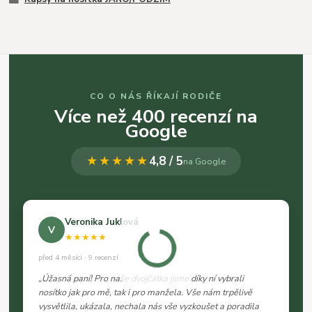
CO O NÁS ŘÍKAJÍ RODIČE
Více než 400 recenzí na
Google
★★★★★
4,8 / 5
na Google
Veronika Juklová
V
★★★★★
před 4 měsíci · 9 recenzí
„Úžasná paní! Pro naše dvojčátka jsme díky ní vybrali
nosítko jak pro mě, tak i pro manžela. Vše nám trpělivě
vysvětlila, ukázala, nechala nás vše vyzkoušet a poradila