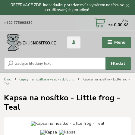
REZERVACE ZDE. Individuální poradenství s výběrem nosítka od
certifikovaných poradkyň.
CZK
0
ks
+420 775693830
za
0,00 Kč
Menu
Hledat
Úvod
Kapsy na nosítka a vsadky do bund
Kapsa na nosítko - Little frog -
Teal
Kapsa na nosítko - Little frog -
Teal