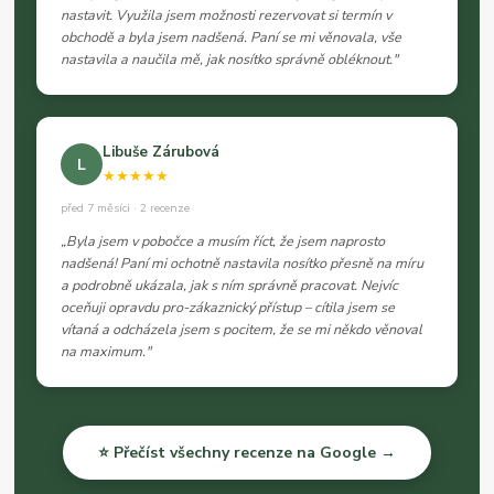
nastavit. Využila jsem možnosti rezervovat si termín v
obchodě a byla jsem nadšená. Paní se mi věnovala, vše
nastavila a naučila mě, jak nosítko správně obléknout."
Libuše Zárubová
L
★★★★★
před 7 měsíci · 2 recenze
„Byla jsem v pobočce a musím říct, že jsem naprosto
nadšená! Paní mi ochotně nastavila nosítko přesně na míru
a podrobně ukázala, jak s ním správně pracovat. Nejvíc
oceňuji opravdu pro-zákaznický přístup – cítila jsem se
vítaná a odcházela jsem s pocitem, že se mi někdo věnoval
na maximum."
⭐ Přečíst všechny recenze na Google →