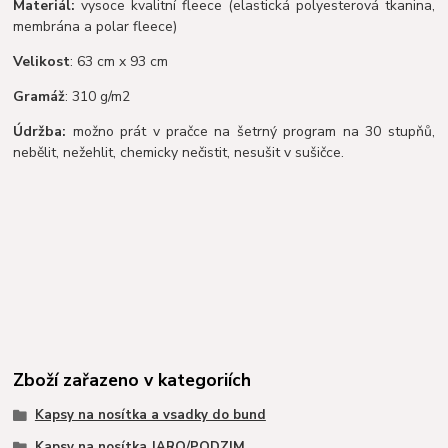
Materiál:
vysoce kvalitní fleece (elastická polyesterová tkanina,
membrána a polar fleece)
Velikost
: 63 cm x 93 cm
Gramáž
: 310 g/m2
Údržba:
možno prát v pračce na šetrný program na 30 stupňů,
nebělit, nežehlit, chemicky nečistit, nesušit v sušičce.
Zboží zařazeno v kategoriích
Kapsy na nosítka a vsadky do bund
Kapsy na nosítka JARO/PODZIM