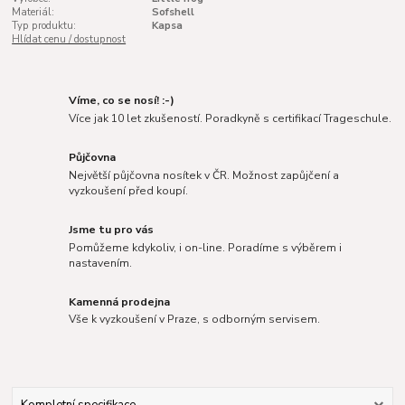
Materiál:
Sofshell
Typ produktu:
Kapsa
Hlídat cenu / dostupnost
Víme, co se nosí! :-)
Více jak 10 let zkušeností. Poradkyně s certifikací Trageschule.
Půjčovna
Největší půjčovna nosítek v ČR. Možnost zapůjčení a
vyzkoušení před koupí.
Jsme tu pro vás
Pomůžeme kdykoliv, i on-line. Poradíme s výběrem i
nastavením.
Kamenná prodejna
Vše k vyzkoušení v Praze, s odborným servisem.
Kompletní specifikace