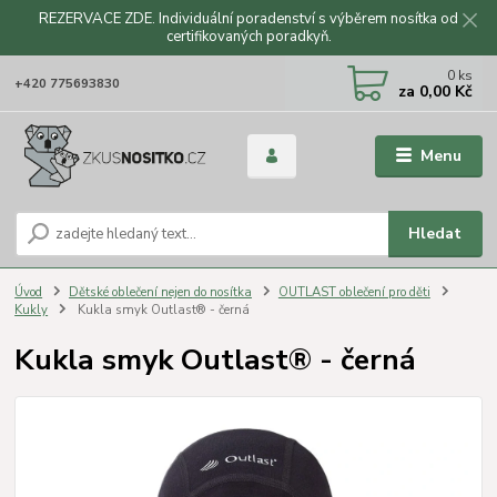
REZERVACE ZDE. Individuální poradenství s výběrem nosítka od
certifikovaných poradkyň.
CZK
0
ks
+420 775693830
za
0,00 Kč
Menu
Hledat
Úvod
Dětské oblečení nejen do nosítka
OUTLAST oblečení pro děti
Kukly
Kukla smyk Outlast® - černá
Kukla smyk Outlast® - černá