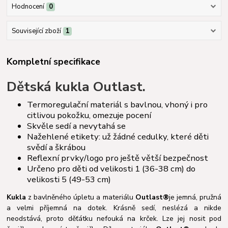
Hodnocení
0
Související zboží
1
Kompletní specifikace
Dětská kukla Outlast.
Termoregulační materiál s bavlnou, vhoný i pro
citlivou pokožku, omezuje pocení
Skvěle sedí a nevytahá se
Nažehlené etikety: už žádné cedulky, které děti
svědí a škrábou
Reflexní prvky/logo pro ještě větší bezpečnost
Určeno pro děti od velikosti 1 (36-38 cm) do
velikosti 5 (49-53 cm)
Kukla
z bavlněného úpletu a materiálu
Outlast®
je jemná, pružná
a velmi příjemná na dotek. Krásně sedí, neslézá a nikde
neodstává, proto děťátku nefouká na krček. Lze jej nosit pod