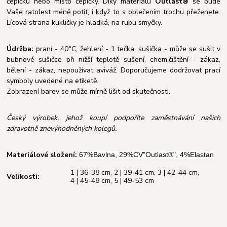
čepičku nebo místo čepičky. Díky materiálu
Outlast®
se bude
Vaše ratolest méně potit, i když to s oblečením trochu přeženete.
Lícová strana kukličky je hladká, na rubu smyčky.
Údržba:
praní - 40°C, žehlení - 1 tečka, sušička - může se sušit v
bubnové sušičce při nižší teplotě sušení, chem.čištění - zákaz,
bělení - zákaz, nepoužívat aviváž. Doporučujeme dodržovat prací
symboly uvedené na etiketě.
Zobrazení barev se může mírně lišit od skutečnosti.
Český výrobek, jehož koupí podpoříte zaměstnávání našich
zdravotně znevýhodněných kolegů.
Materiálové složení:
67%Bavlna, 29%CV"Outlast®", 4%Elastan
1 | 36-38 cm
,
2 | 39-41 cm
,
3 | 42-44 cm
,
Velikosti:
4 | 45-48 cm
,
5 | 49-53 cm