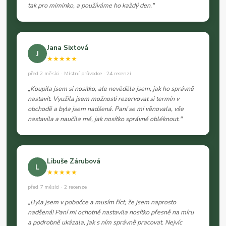
tak pro miminko, a používáme ho každý den."
Jana Sixtová
J
★★★★★
před 2 měsíci · Místní průvodce · 24 recenzí
„Koupila jsem si nosítko, ale nevěděla jsem, jak ho správně
nastavit. Využila jsem možnosti rezervovat si termín v
obchodě a byla jsem nadšená. Paní se mi věnovala, vše
nastavila a naučila mě, jak nosítko správně obléknout."
Libuše Zárubová
L
★★★★★
před 7 měsíci · 2 recenze
„Byla jsem v pobočce a musím říct, že jsem naprosto
nadšená! Paní mi ochotně nastavila nosítko přesně na míru
a podrobně ukázala, jak s ním správně pracovat. Nejvíc