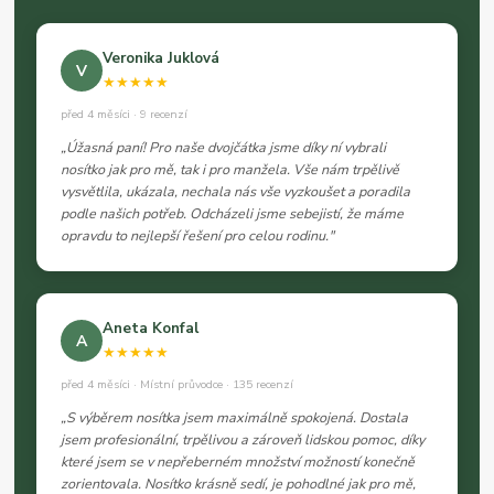
Veronika Juklová
V
★★★★★
před 4 měsíci · 9 recenzí
„Úžasná paní! Pro naše dvojčátka jsme díky ní vybrali
nosítko jak pro mě, tak i pro manžela. Vše nám trpělivě
vysvětlila, ukázala, nechala nás vše vyzkoušet a poradila
podle našich potřeb. Odcházeli jsme sebejistí, že máme
opravdu to nejlepší řešení pro celou rodinu."
Aneta Konfal
A
★★★★★
před 4 měsíci · Místní průvodce · 135 recenzí
„S výběrem nosítka jsem maximálně spokojená. Dostala
jsem profesionální, trpělivou a zároveň lidskou pomoc, díky
které jsem se v nepřeberném množství možností konečně
zorientovala. Nosítko krásně sedí, je pohodlné jak pro mě,