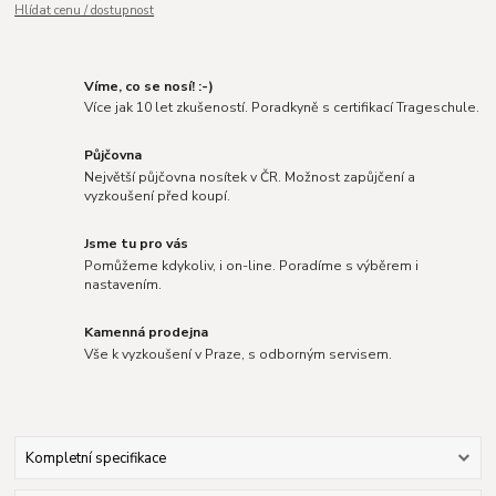
Hlídat cenu / dostupnost
Víme, co se nosí! :-)
Více jak 10 let zkušeností. Poradkyně s certifikací Trageschule.
Půjčovna
Největší půjčovna nosítek v ČR. Možnost zapůjčení a
vyzkoušení před koupí.
Jsme tu pro vás
Pomůžeme kdykoliv, i on-line. Poradíme s výběrem i
nastavením.
Kamenná prodejna
Vše k vyzkoušení v Praze, s odborným servisem.
Kompletní specifikace