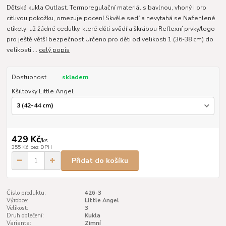
Dětská kukla Outlast. Termoregulační materiál s bavlnou, vhoný i pro
citlivou pokožku, omezuje pocení Skvěle sedí a nevytahá se Nažehlené
etikety: už žádné cedulky, které děti svědí a škrábou Reflexní prvky/logo
pro ještě větší bezpečnost Určeno pro děti od velikosti 1 (36-38 cm) do
velikosti ...
celý popis
Dostupnost
skladem
Kšiltovky Little Angel
429 Kč
/
ks
355 Kč
bez DPH
Přidat do košíku
Číslo produktu:
426-3
Výrobce:
Little Angel
Velikost:
3
Druh oblečení:
Kukla
Varianta:
Zimní