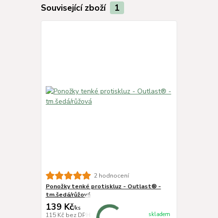
Související zboží
1
2 hodnocení
Ponožky tenké protiskluz - Outlast® -
tm.šedá/růžová
139 Kč
/
ks
skladem
115 Kč
bez DPH