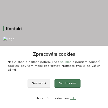
Kontakt
+420 775693830
Zpracování cookies
Otevírací doba: PO-PÁ: 9:00-16:00 NUTNÁ REZERVACE
Náš e-shop a partneři potřebují Váš
souhlas
s použitím souborů
info@zkusnositko.cz
cookies, aby Vám mohli zobrazovat informace týkající se Vašich
zájmů.
Souhlasím
Nastavení
© Copyright 2015-2026 ZkusNositko.cz
Souhlas můžete odmítnout
zde
.
Vytvořeno na
Eshop-rychle.cz