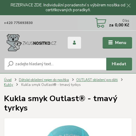
REZERVACE ZDE. Individuální poradenství s výběrem nosítka od
certifikovaných poradkyň.
CZK
0
ks
+420 775693830
za
0,00 Kč
Menu
Hledat
Úvod
Dětské oblečení nejen do nosítka
OUTLAST oblečení pro děti
Kukly
Kukla smyk Outlast® - tmavý tyrkys
Kukla smyk Outlast® - tmavý
tyrkys