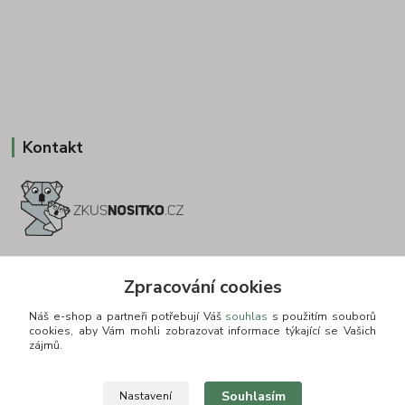
Kontakt
+420 775693830
Zpracování cookies
Otevírací doba: PO-PÁ: 9:00-16:00 NUTNÁ REZERVACE
Náš e-shop a partneři potřebují Váš
souhlas
s použitím souborů
info@zkusnositko.cz
cookies, aby Vám mohli zobrazovat informace týkající se Vašich
zájmů.
Souhlasím
Nastavení