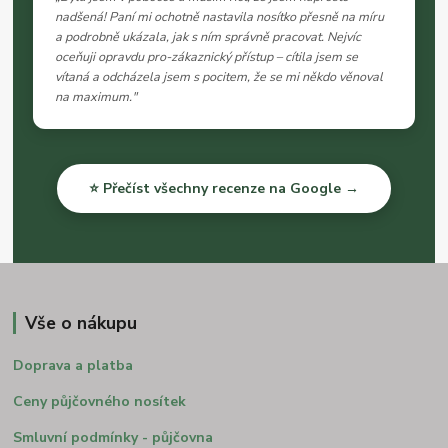
nadšená! Paní mi ochotně nastavila nosítko přesně na míru
a podrobně ukázala, jak s ním správně pracovat. Nejvíc
oceňuji opravdu pro-zákaznický přístup – cítila jsem se
vítaná a odcházela jsem s pocitem, že se mi někdo věnoval
na maximum."
⭐ Přečíst všechny recenze na Google →
Vše o nákupu
Doprava a platba
Ceny půjčovného nosítek
Smluvní podmínky - půjčovna