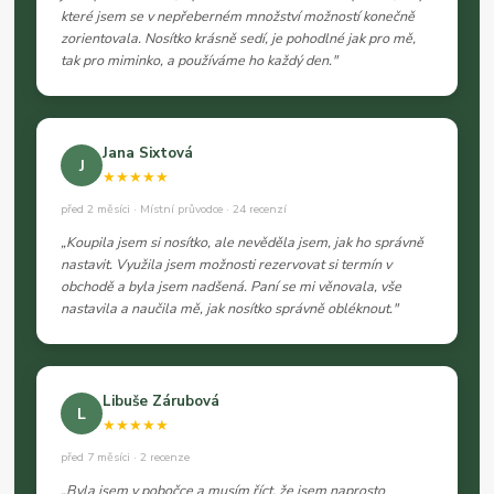
které jsem se v nepřeberném množství možností konečně
zorientovala. Nosítko krásně sedí, je pohodlné jak pro mě,
tak pro miminko, a používáme ho každý den."
Jana Sixtová
J
★★★★★
před 2 měsíci · Místní průvodce · 24 recenzí
„Koupila jsem si nosítko, ale nevěděla jsem, jak ho správně
nastavit. Využila jsem možnosti rezervovat si termín v
obchodě a byla jsem nadšená. Paní se mi věnovala, vše
nastavila a naučila mě, jak nosítko správně obléknout."
Libuše Zárubová
L
★★★★★
před 7 měsíci · 2 recenze
„Byla jsem v pobočce a musím říct, že jsem naprosto