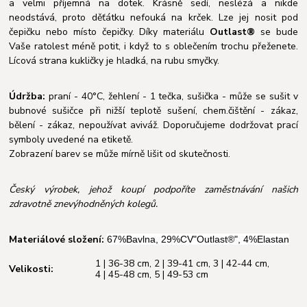
a velmi příjemná na dotek. Krásně sedí, neslézá a nikde
neodstává, proto děťátku nefouká na krček. Lze jej nosit pod
čepičku nebo místo čepičky. Díky materiálu
Outlast®
se bude
Vaše ratolest méně potit, i když to s oblečením trochu přeženete.
Lícová strana kukličky je hladká, na rubu smyčky.
Údržba:
praní - 40°C, žehlení - 1 tečka, sušička - může se sušit v
bubnové sušičce při nižší teplotě sušení, chem.čištění - zákaz,
bělení - zákaz, nepoužívat aviváž. Doporučujeme dodržovat prací
symboly uvedené na etiketě.
Zobrazení barev se může mírně lišit od skutečnosti.
Český výrobek, jehož koupí podpoříte zaměstnávání našich
zdravotně znevýhodněných kolegů.
Materiálové složení:
67%Bavlna, 29%CV"Outlast®", 4%Elastan
1 | 36-38 cm
,
2 | 39-41 cm
,
3 | 42-44 cm
,
Velikosti:
4 | 45-48 cm
,
5 | 49-53 cm