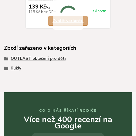
139 Kč
/
ks
skladem
115 Kč
bez DPH
Zvolit variantu
Zboží zařazeno v kategoriích
OUTLAST oblečení pro děti
Kukly
CO O NÁS ŘÍKAJÍ RODIČE
Více než 400 recenzí na
Google