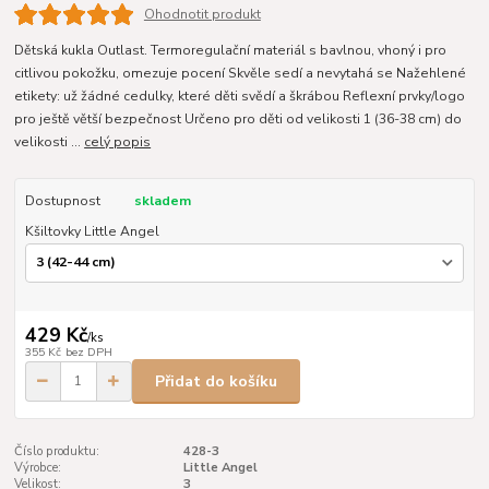
Ohodnotit produkt
Dětská kukla Outlast. Termoregulační materiál s bavlnou, vhoný i pro
citlivou pokožku, omezuje pocení Skvěle sedí a nevytahá se Nažehlené
etikety: už žádné cedulky, které děti svědí a škrábou Reflexní prvky/logo
pro ještě větší bezpečnost Určeno pro děti od velikosti 1 (36-38 cm) do
velikosti ...
celý popis
Dostupnost
skladem
Kšiltovky Little Angel
429 Kč
/
ks
355 Kč
bez DPH
Přidat do košíku
Číslo produktu:
428-3
Výrobce:
Little Angel
Velikost:
3