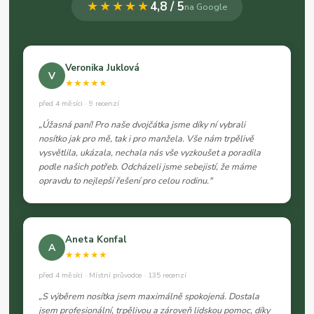
★★★★★
4,8 / 5
na Google
Veronika Juklová
V
★★★★★
před 4 měsíci · 9 recenzí
„Úžasná paní! Pro naše dvojčátka jsme díky ní vybrali
nosítko jak pro mě, tak i pro manžela. Vše nám trpělivě
vysvětlila, ukázala, nechala nás vše vyzkoušet a poradila
podle našich potřeb. Odcházeli jsme sebejistí, že máme
opravdu to nejlepší řešení pro celou rodinu."
Aneta Konfal
A
★★★★★
před 4 měsíci · Místní průvodce · 135 recenzí
„S výběrem nosítka jsem maximálně spokojená. Dostala
jsem profesionální, trpělivou a zároveň lidskou pomoc, díky