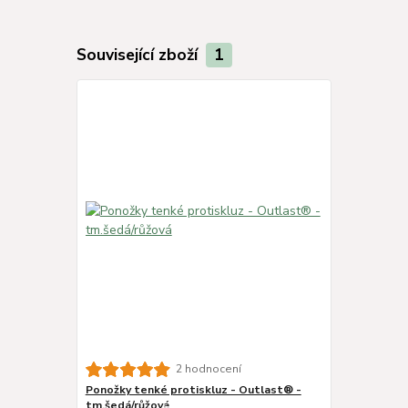
Související zboží
1
2 hodnocení
Ponožky tenké protiskluz - Outlast® -
tm.šedá/růžová