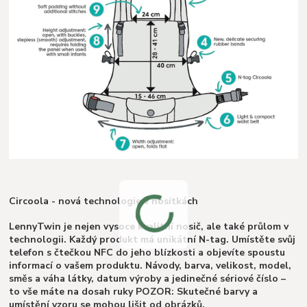
Circoola - nová technologie v nosítkách
LennyTwin je nejen vysoce kvalitní nosič, ale také průlom v
technologii. Každý produkt má unikátní N-tag. Umístěte svůj
telefon s čtečkou NFC do jeho blízkosti a objevíte spoustu
informací o vašem produktu. Návody, barva, velikost, model,
směs a váha látky, datum výroby a jedinečné sériové číslo –
to vše máte na dosah ruky POZOR: Skutečné barvy a
umístění vzoru se mohou lišit od obrázků.