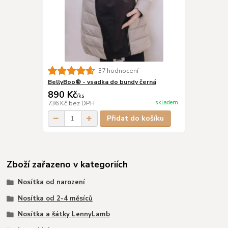
37 hodnocení
BellyBoo® - vsadka do bundy černá
890 Kč
/
ks
skladem
736 Kč
bez DPH
Přidat do košíku
Zboží zařazeno v kategoriích
Nosítka od narození
Nosítka od 2-4 měsíců
Nosítka a šátky LennyLamb