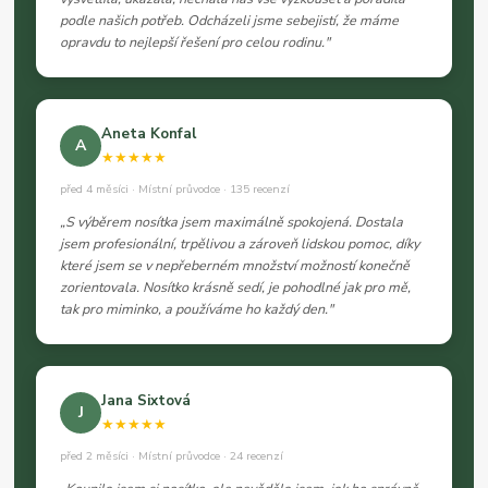
podle našich potřeb. Odcházeli jsme sebejistí, že máme
opravdu to nejlepší řešení pro celou rodinu."
Aneta Konfal
A
★★★★★
před 4 měsíci · Místní průvodce · 135 recenzí
„S výběrem nosítka jsem maximálně spokojená. Dostala
jsem profesionální, trpělivou a zároveň lidskou pomoc, díky
které jsem se v nepřeberném množství možností konečně
zorientovala. Nosítko krásně sedí, je pohodlné jak pro mě,
tak pro miminko, a používáme ho každý den."
Jana Sixtová
J
★★★★★
před 2 měsíci · Místní průvodce · 24 recenzí