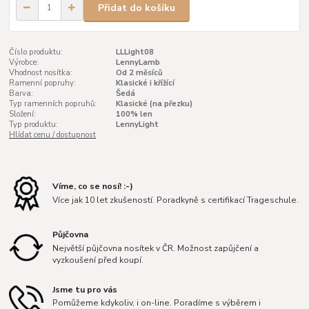
Přidat do košíku
Číslo produktu:
LLLight08
Výrobce:
LennyLamb
Vhodnost nosítka:
Od 2 měsíců
Ramenní popruhy:
Klasické i křížící
Barva:
Šedá
Typ ramenních popruhů:
Klasické (na přezku)
Složení:
100% len
Typ produktu:
LennyLight
Hlídat cenu / dostupnost
Víme, co se nosí! :-)
Více jak 10 let zkušeností. Poradkyně s certifikací Trageschule.
Půjčovna
Největší půjčovna nosítek v ČR. Možnost zapůjčení a
vyzkoušení před koupí.
Jsme tu pro vás
Pomůžeme kdykoliv, i on-line. Poradíme s výběrem i