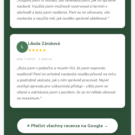
„Koupila jsem si nosítko, ale nevěděla jsem, jak ho správně
nastavit. Využila jsem možnosti rezervovat si termín v
obchodě a byla jsem nadšená. Paní se mi věnovala, vše
nastavila a naučila mě, jak nosítko správně obléknout."
Libuše Zárubová
L
★★★★★
před 7 měsíci · 2 recenze
„Byla jsem v pobočce a musím říct, že jsem naprosto
nadšená! Paní mi ochotně nastavila nosítko přesně na míru
a podrobně ukázala, jak s ním správně pracovat. Nejvíc
oceňuji opravdu pro-zákaznický přístup – cítila jsem se
vítaná a odcházela jsem s pocitem, že se mi někdo věnoval
na maximum."
⭐ Přečíst všechny recenze na Google →