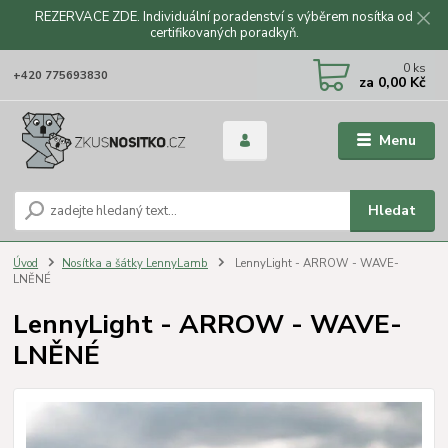
REZERVACE ZDE. Individuální poradenství s výběrem nosítka od
certifikovaných poradkyň.
CZK
0
ks
+420 775693830
za
0,00 Kč
Menu
Hledat
Úvod
Nosítka a šátky LennyLamb
LennyLight - ARROW - WAVE-
LNĚNÉ
LennyLight - ARROW - WAVE-
LNĚNÉ