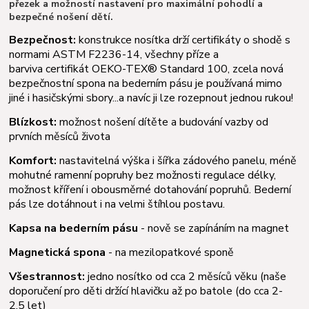
přezek a možností nastavení pro maximální pohodlí a
bezpečné nošení dětí.
Bezpečnost:
konstrukce nosítka drží certifikáty o shodě s
normami ASTM F2236-14,
všechny příze a
barviva certifikát OEKO-TEX® Standard 100, zcela nová
bezpečnostní spona na bederním pásu je používaná mimo
jiné i hasičskými sbory...a navíc ji lze rozepnout jednou rukou!
Blízkost:
možnost nošení dítěte a budování vazby od
prvních měsíců života
Komfort:
nastavitelná výška i šířka zádového panelu, méně
mohutné ramenní popruhy bez možnosti regulace délky,
možnost kříření i obousměrné dotahování popruhů. Bederní
pás lze dotáhnout i na velmi štíhlou postavu.
Kapsa na bederním pásu
- nově se zapínáním na magnet
Magnetická spona
- na mezilopatkové sponě
Všestrannost:
jedno nosítko od cca 2 měsíců věku (naše
doporučení pro děti držící hlavičku až po batole (do cca 2-
2,5 let)