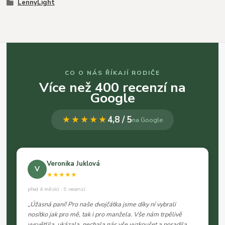
LennyLight
CO O NÁS ŘÍKAJÍ RODIČE
Více než 400 recenzí na
Google
★★★★★
4,8 / 5
na Google
Veronika Juklová
V
★★★★★
před 4 měsíci · 9 recenzí
„Úžasná paní! Pro naše dvojčátka jsme díky ní vybrali
nosítko jak pro mě, tak i pro manžela. Vše nám trpělivě
vysvětlila, ukázala, nechala nás vše vyzkoušet a poradila