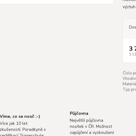
výztuh
Dos
3 
3 1
Číslo p
Vhodnos
Materiá
Typ pr
Půjčovna
Víme, co se nosí! :-)
Největší půjčovna
Více jak 10 let
nosítek v ČR. Možnost
zkušeností. Poradkyně s
zapůjčení a vyzkoušení
certifikací Trageschule.