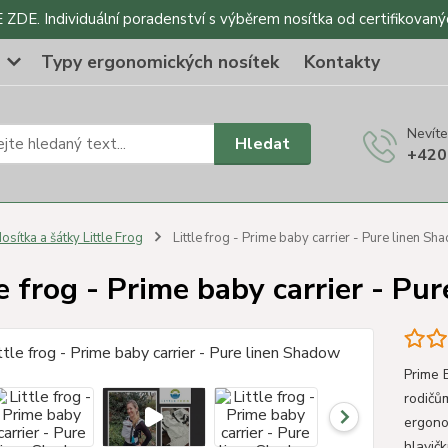
DE. Individuální poradenství s výběrem nosítka od certifikovaný
o
Typy ergonomických nosítek
Kontakty
Nevíte
Hledat
+420
osítka a šátky Little Frog
Little frog - Prime baby carrier - Pure linen S
le frog - Prime baby carrier - P
Prime 
rodičům
ergono
hlavičk