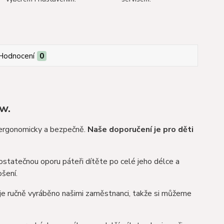
Hodnocení
0
ow.
, ergonomicky a bezpečně.
Naše doporučení je pro děti
ostatečnou oporu páteři dítěte po celé jeho délce a
šení.
je ručně vyráběno našimi zaměstnanci, takže si můžeme