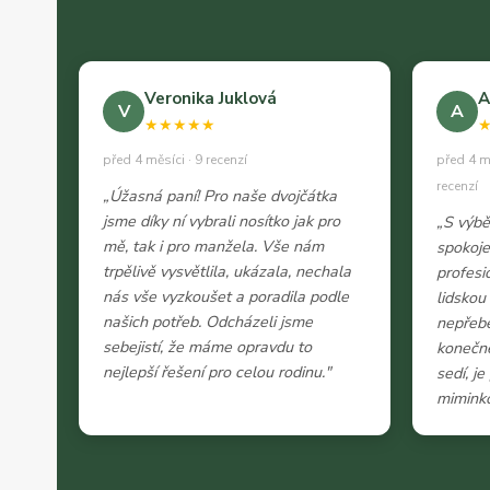
Veronika Juklová
A
V
A
★★★★★
před 4 měsíci · 9 recenzí
před 4 m
recenzí
„Úžasná paní! Pro naše dvojčátka
jsme díky ní vybrali nosítko jak pro
„S výb
mě, tak i pro manžela. Vše nám
spokoje
trpělivě vysvětlila, ukázala, nechala
profesi
nás vše vyzkoušet a poradila podle
lidskou
našich potřeb. Odcházeli jsme
nepřeb
sebejistí, že máme opravdu to
konečně
nejlepší řešení pro celou rodinu."
sedí, j
miminko