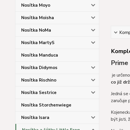
Nosítka Moyo
Nosítka Moisha
Nosítka NoMa
Kompl
Nosítka MartyS
Komple
Nosítka Manduca
Prime 
Nosítka Didymos
je určeno
Nosítka Rischino
co již dr
Nosítka Sestrice
Jedná se 
zaručuje 
Nosítka Storchenwiege
Kojenecká
Nosítka Isara
být jisti