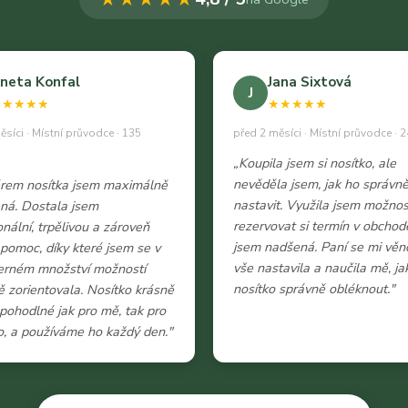
neta Konfal
Jana Sixtová
J
★★★★★
★★★★★
ěsíci · Místní průvodce · 135
před 2 měsíci · Místní průvodce · 2
„Koupila jsem si nosítko, ale
nevěděla jsem, jak ho správn
ěrem nosítka jsem maximálně
nastavit. Využila jsem možnos
ná. Dostala jsem
rezervovat si termín v obchod
onální, trpělivou a zároveň
jsem nadšená. Paní se mi věn
 pomoc, díky které jsem se v
vše nastavila a naučila mě, ja
erném množství možností
nosítko správně obléknout."
 zorientovala. Nosítko krásně
e pohodlné jak pro mě, tak pro
, a používáme ho každý den."