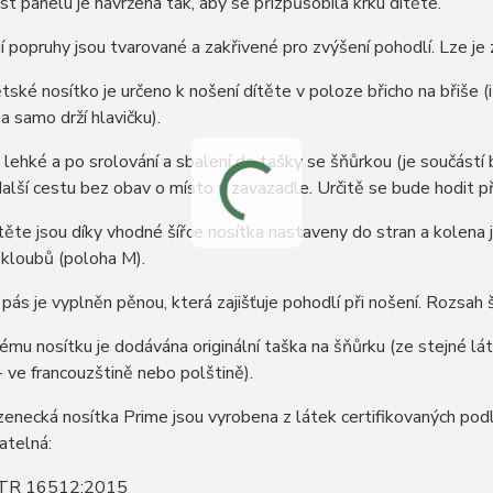
ást panelu je navržena tak, aby se přizpůsobila krku dítěte.
 popruhy jsou tvarované a zakřivené pro zvýšení pohodlí. Lze je 
tské nosítko je určeno k nošení dítěte v poloze břicho na břiše (i
a samo drží hlavičku).
i lehké a po srolování a sbalení do tašky se šňůrkou (je součástí 
alší cestu bez obav o místo v zavazadle. Určitě se bude hodit při
těte jsou díky vhodné šířce nosítka nastaveny do stran a kolena j
 kloubů (poloha M).
 pás je vyplněn pěnou, která zajišťuje pohodlí při nošení. Rozsah
ému nosítku je dodávána originální taška na šňůrku (ze stejné látk
- ve francouzštině nebo polštině).
zenecká nosítka Prime jsou vyrobena z látek certifikovaných 
atelná:
 16512:2015