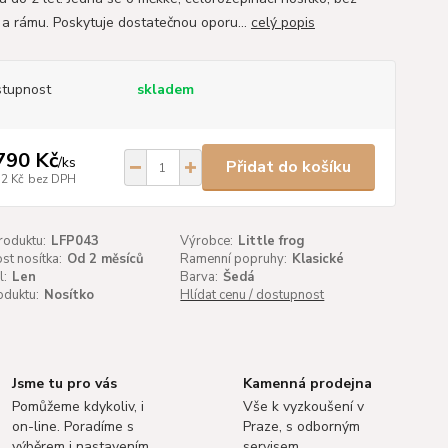
 a rámu. Poskytuje dostatečnou oporu...
celý popis
tupnost
skladem
790 Kč
/
ks
Přidat do košíku
32 Kč
bez DPH
roduktu:
LFP043
Výrobce:
Little frog
t nosítka:
Od 2 měsíců
Ramenní popruhy:
Klasické
l:
Len
Barva:
Šedá
oduktu:
Nosítko
Hlídat cenu / dostupnost
Jsme tu pro vás
Kamenná prodejna
Pomůžeme kdykoliv, i
Vše k vyzkoušení v
on-line. Poradíme s
Praze, s odborným
výběrem i nastavením.
servisem.