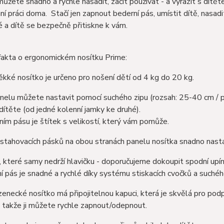
ůžete snadno a rychle nasadit, začít používat - a vyrazit s dítět
í práci doma. Stačí jen zapnout bederní pás, umístit dítě, nasadi
é a dítě se bezpečně přitiskne k vám.
fakta o ergonomickém nosítku Prime:
kké nosítko je určeno pro nošení dětí od 4 kg do 20 kg.
anelu můžete nastavit pomocí suchého zipu (rozsah: 25-40 cm / p
 dítěte (od jedné kolenní jamky ke druhé).
ím pásu je štítek s velikostí, který vám pomůže.
stahovacích pásků na obou stranách panelu nosítka snadno nastav
i, které samy nedrží hlavičku - doporučujeme dokoupit spodní upína
í pás je snadné a rychlé díky systému stiskacích cvočků a suchéh
enecké nosítko má připojitelnou kapuci, která je skvělá pro po
 takže ji můžete rychle zapnout/odepnout.