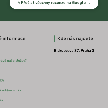
⭐ Přečíst všechny recenze na Google →
é informace
Kde nás najdete
Biskupcova 37, Praha 3
rávě naše služby?
ODY
ávštěva u nás
ek