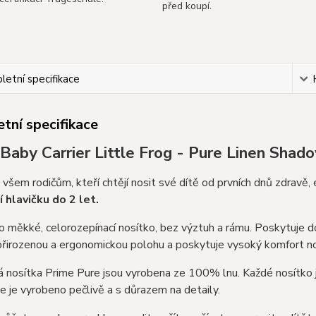
před koupí.
etní specifikace
tní specifikace
Baby Carrier Little Frog - Pure Linen Shad
 všem rodičům, kteří chtějí nosit své dítě od prvních dnů zdravě
ží hlavičku do 2 let.
o měkké, celorozepínací nosítko, bez výztuh a rámu. Poskytuje d
přirozenou a ergonomickou polohu a poskytuje vysoký komfort no
 nosítka Prime Pure jsou vyrobena ze 100% lnu. Každé nosítko 
, že je vyrobeno pečlivě a s důrazem na detaily.