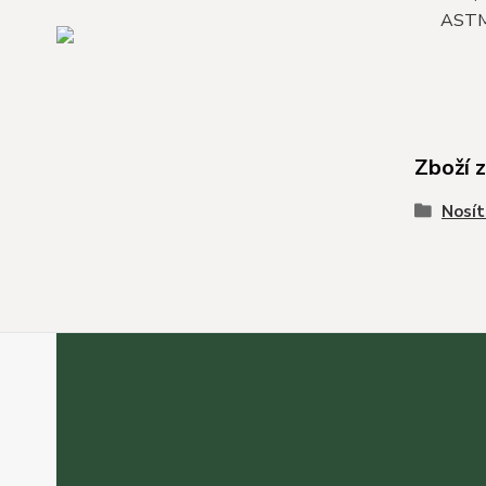
ASTM F
Zboží 
Nosít