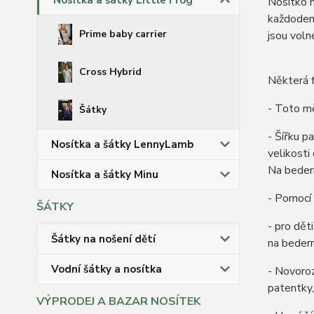
Nosítka a šátky Little Frog
Nosítko m
každodenn
Prime baby carrier
jsou voln
Cross Hybrid
Některá 
- Toto mě
Šátky
- Šířku p
Nosítka a šátky LennyLamb
velikosti
Na bedern
Nosítka a šátky Minu
- Pomocí 
ŠÁTKY
- pro dět
Šátky na nošení dětí
na bedern
Vodní šátky a nosítka
- Novoroz
patentky,
VÝPRODEJ A BAZAR NOSÍTEK