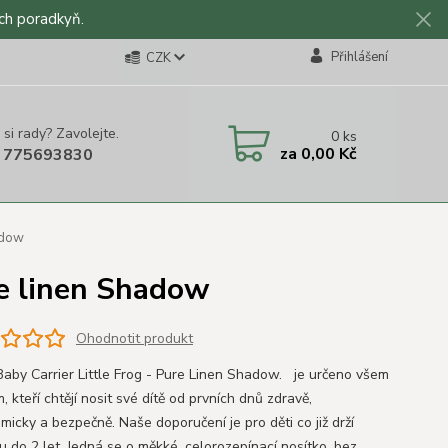
ch poradkyň.
Přihlášení
CZK
 si rady? Zavolejte.
0
ks
za
0,00 Kč
 775693830
hadow
ure linen Shadow
Ohodnotit produkt
Baby Carrier Little Frog - Pure Linen Shadow. je určeno všem
, kteří chtějí nosit své dítě od prvních dnů zdravě,
micky a bezpečně. Naše doporučení je pro děti co již drží
u do 2 let. Jedná se o měkké, celorozepínací nosítko, bez