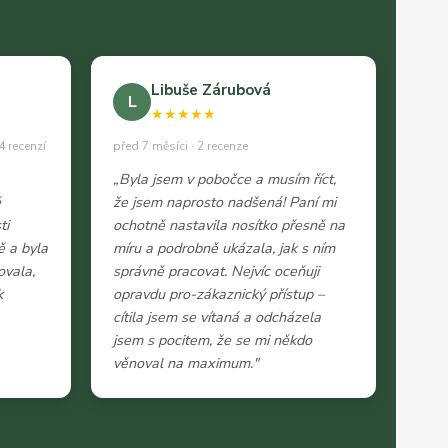
Libuše Zárubová
L
★★★★★
4 recenzí
před 7 měsíci · 2 recenze
„Byla jsem v pobočce a musím říct,
ě
že jsem naprosto nadšená! Paní mi
ti
ochotně nastavila nosítko přesně na
ě a byla
míru a podrobně ukázala, jak s ním
ovala,
správně pracovat. Nejvíc oceňuji
k
opravdu pro-zákaznický přístup –
cítila jsem se vítaná a odcházela
jsem s pocitem, že se mi někdo
věnoval na maximum."