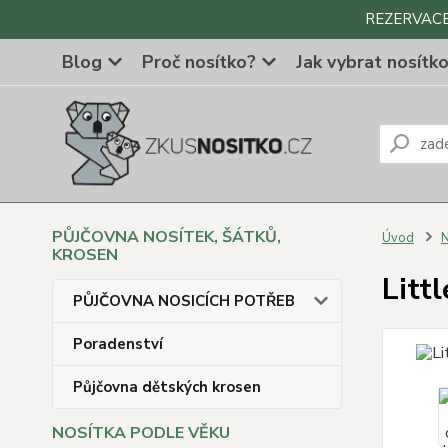
REZERVACE Z
Blog
Proč nosítko?
Jak vybrat nosítk
PŮJČOVNA NOSÍTEK, ŠÁTKŮ,
Úvod
N
KROSEN
Litt
PŮJČOVNA NOSICÍCH POTŘEB
Poradenství
Půjčovna dětských krosen
NOSÍTKA PODLE VĚKU