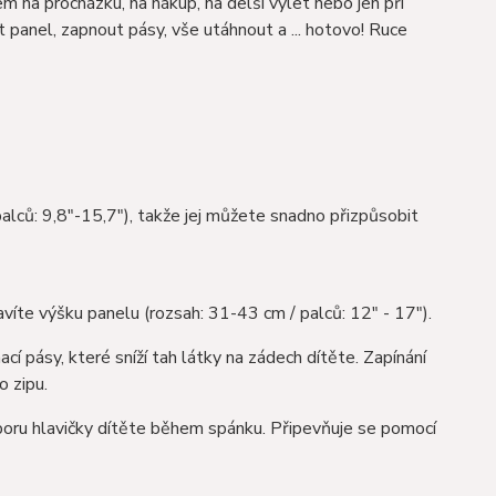
em na procházku, na nákup, na delší výlet nebo jen při
t panel, zapnout pásy, vše utáhnout a ... hotovo! Ruce
alců: 9,8"-15,7"), takže jej můžete snadno přizpůsobit
íte výšku panelu (rozsah: 31-43 cm / palců: 12" - 17").
cí pásy, které sníží tah látky na zádech dítěte. Zapínání
o zipu.
dporu hlavičky dítěte během spánku. Připevňuje se pomocí