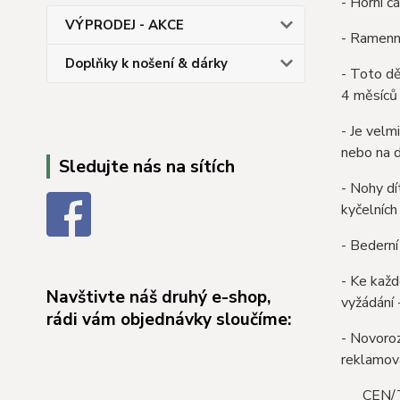
- Horní č
VÝPRODEJ - AKCE
- Ramenní
Doplňky k nošení & dárky
- Toto dě
4 měsíců 
- Je velm
nebo na d
Sledujte nás na sítích
- Nohy dí
kyčelních
- Bederní
- Ke každ
Navštivte náš druhý e-shop,
vyžádání 
rádi vám objednávky sloučíme:
- Novoro
reklamov
CEN/TR