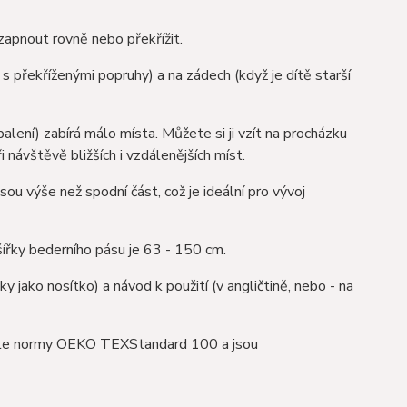
zapnout rovně nebo překřížit.
 s překříženými popruhy) a na zádech (když je dítě starší
balení) zabírá málo místa. Můžete si ji vzít na procházku
 návštěvě bližších i vzdálenějších míst.
sou výše než spodní část, což je ideální pro vývoj
 šířky bederního pásu je 63 - 150 cm.
y jako nosítko) a návod k použití (v angličtině, nebo - na
podle normy OEKO TEXStandard 100 a jsou