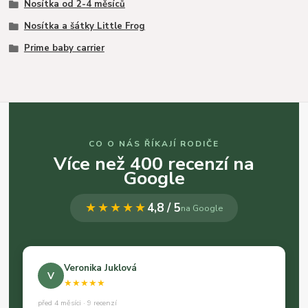
Nosítka od 2-4 měsíců
Nosítka a šátky Little Frog
Prime baby carrier
CO O NÁS ŘÍKAJÍ RODIČE
Více než 400 recenzí na
Google
★★★★★
4,8 / 5
na Google
Veronika Juklová
V
★★★★★
před 4 měsíci · 9 recenzí