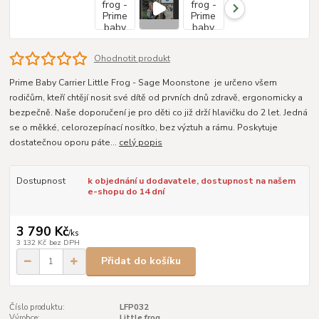
Ohodnotit produkt
Prime Baby Carrier Little Frog - Sage Moonstone je určeno všem
rodičům, kteří chtějí nosit své dítě od prvních dnů zdravě, ergonomicky a
bezpečně. Naše doporučení je pro děti co již drží hlavičku do 2 let. Jedná
se o měkké, celorozepínací nosítko, bez výztuh a rámu. Poskytuje
dostatečnou oporu páte...
celý popis
Dostupnost
k objednání u dodavatele, dostupnost na našem
e-shopu do 14 dní
3 790 Kč
/
ks
3 132 Kč
bez DPH
Přidat do košíku
Číslo produktu:
LFP032
Výrobce:
Little frog