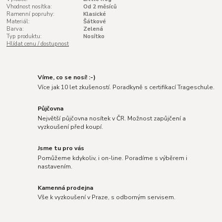
Vhodnost nosítka:
Od 2 měsíců
Ramenní popruhy:
Klasické
Materiál:
Šátkové
Barva:
Zelená
Typ produktu:
Nosítko
Hlídat cenu / dostupnost
Víme, co se nosí! :-)
Více jak 10 let zkušeností. Poradkyně s certifikací Trageschule.
Půjčovna
Největší půjčovna nosítek v ČR. Možnost zapůjčení a
vyzkoušení před koupí.
Jsme tu pro vás
Pomůžeme kdykoliv, i on-line. Poradíme s výběrem i
nastavením.
Kamenná prodejna
Vše k vyzkoušení v Praze, s odborným servisem.