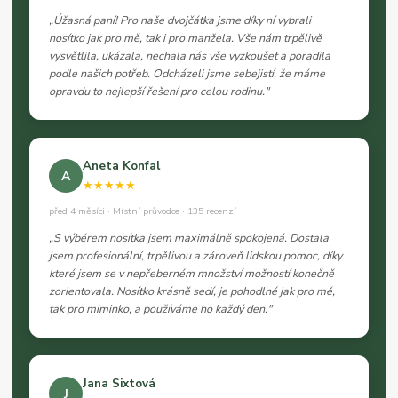
„Úžasná paní! Pro naše dvojčátka jsme díky ní vybrali
nosítko jak pro mě, tak i pro manžela. Vše nám trpělivě
vysvětlila, ukázala, nechala nás vše vyzkoušet a poradila
podle našich potřeb. Odcházeli jsme sebejistí, že máme
opravdu to nejlepší řešení pro celou rodinu."
Aneta Konfal
A
★★★★★
před 4 měsíci · Místní průvodce · 135 recenzí
„S výběrem nosítka jsem maximálně spokojená. Dostala
jsem profesionální, trpělivou a zároveň lidskou pomoc, díky
které jsem se v nepřeberném množství možností konečně
zorientovala. Nosítko krásně sedí, je pohodlné jak pro mě,
tak pro miminko, a používáme ho každý den."
Jana Sixtová
J