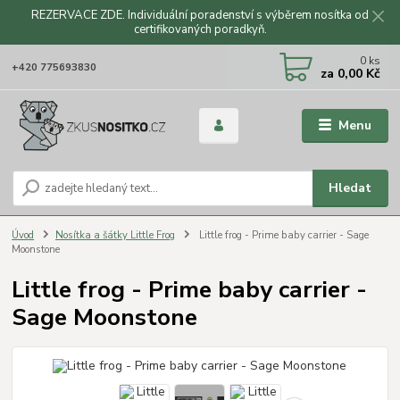
REZERVACE ZDE. Individuální poradenství s výběrem nosítka od
certifikovaných poradkyň.
CZK
0
ks
+420 775693830
za
0,00 Kč
Menu
Hledat
Úvod
Nosítka a šátky Little Frog
Little frog - Prime baby carrier - Sage
Moonstone
Little frog - Prime baby carrier -
Sage Moonstone