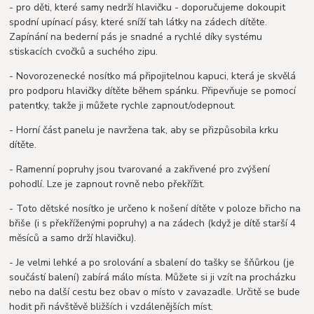
- pro děti, které samy nedrží hlavičku - doporučujeme dokoupit
spodní upínací pásy, které sníží tah látky na zádech dítěte.
Zapínání na bederní pás je snadné a rychlé díky systému
stiskacích cvočků a suchého zipu.
- Novorozenecké nosítko má připojitelnou kapuci, která je skvělá
pro podporu hlavičky dítěte během spánku. Připevňuje se pomocí
patentky, takže ji můžete rychle zapnout/odepnout.
- Horní část panelu je navržena tak, aby se přizpůsobila krku
dítěte.
- Ramenní popruhy jsou tvarované a zakřivené pro zvýšení
pohodlí. Lze je zapnout rovně nebo překřížit.
- Toto dětské nosítko je určeno k nošení dítěte v poloze břicho na
břiše (i s překříženými popruhy) a na zádech (když je dítě starší 4
měsíců a samo drží hlavičku).
- Je velmi lehké a po srolování a sbalení do tašky se šňůrkou (je
součástí balení) zabírá málo místa. Můžete si ji vzít na procházku
nebo na další cestu bez obav o místo v zavazadle. Určitě se bude
hodit při návštěvě bližších i vzdálenějších míst.