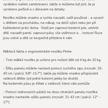
vyráběno našimi zaměstnanci, takže si můžeme být jisti, že je
vyrobeno pečlivě a s důrazem na detaily.
Nosítko můžete snadno a rychle nasadit, začít používat - a vyrazit
s dítětem na procházku, na nákup, na delší výlet nebo jen při
každodenní práci doma. Stačí jen zapnout bederní pás, umístit
dítě, nasadit panel, zapnout pásy, vše utáhnout a ... hotovo! Ruce
jsou volné a dítě se bezpečně přitiskne k vám.
Některá fakta o ergonomickém nosítku Prime:
- Toto měkké nosítko je určeno pro nošení dětí od 4 kg do 20 kg.
- Šířku panelu můžete nastavit pomocí suchého zipu (rozsah: 25-
40 cm / palců: 9,8"-15,7"), takže jej můžete snadno přizpůsobit
velikosti dítěte (od jedné kolenní jamky ke druhé).
Na bederním pásu je štítek s velikostí, který vám pomůže.
- Pomocí stahovacích pásků na obou stranách panelu nosítka
snadno nastavíte výšku panelu (rozsah: 31-43 cm / palců: 12" -
17").