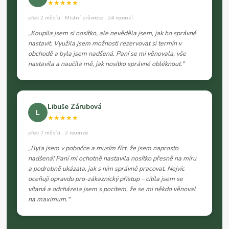
★★★★★
před 2 měsíci · Místní průvodce · 24 recenzí
„Koupila jsem si nosítko, ale nevěděla jsem, jak ho správně
nastavit. Využila jsem možnosti rezervovat si termín v
obchodě a byla jsem nadšená. Paní se mi věnovala, vše
nastavila a naučila mě, jak nosítko správně obléknout."
Libuše Zárubová
L
★★★★★
před 7 měsíci · 2 recenze
„Byla jsem v pobočce a musím říct, že jsem naprosto
nadšená! Paní mi ochotně nastavila nosítko přesně na míru
a podrobně ukázala, jak s ním správně pracovat. Nejvíc
oceňuji opravdu pro-zákaznický přístup – cítila jsem se
vítaná a odcházela jsem s pocitem, že se mi někdo věnoval
na maximum."