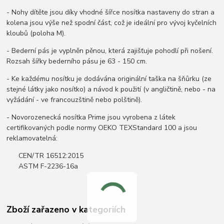
- Nohy dítěte jsou díky vhodné šířce nosítka nastaveny do stran a
kolena jsou výše než spodní část, což je ideální pro vývoj kyčelních
kloubů (poloha M).
- Bederní pás je vyplněn pěnou, která zajišťuje pohodlí při nošení.
Rozsah šířky bederního pásu je 63 - 150 cm.
- Ke každému nosítku je dodávána originální taška na šňůrku (ze
stejné látky jako nosítko) a návod k použití (v angličtině, nebo - na
vyžádání - ve francouzštině nebo polštině).
- Novorozenecká nosítka Prime jsou vyrobena z látek
certifikovaných podle normy OEKO TEXStandard 100 a jsou
reklamovatelná:
CEN/TR 16512:2015
ASTM F-2236-16a
Zboží zařazeno v kategoriích