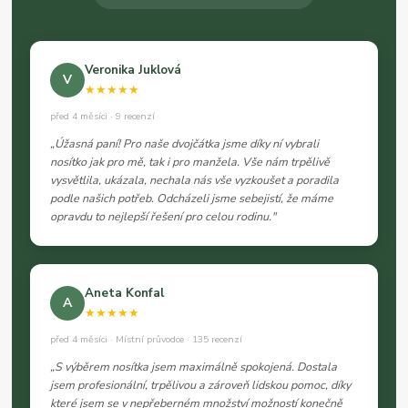
Veronika Juklová
V
★★★★★
před 4 měsíci · 9 recenzí
„Úžasná paní! Pro naše dvojčátka jsme díky ní vybrali
nosítko jak pro mě, tak i pro manžela. Vše nám trpělivě
vysvětlila, ukázala, nechala nás vše vyzkoušet a poradila
podle našich potřeb. Odcházeli jsme sebejistí, že máme
opravdu to nejlepší řešení pro celou rodinu."
Aneta Konfal
A
★★★★★
před 4 měsíci · Místní průvodce · 135 recenzí
„S výběrem nosítka jsem maximálně spokojená. Dostala
jsem profesionální, trpělivou a zároveň lidskou pomoc, díky
které jsem se v nepřeberném množství možností konečně