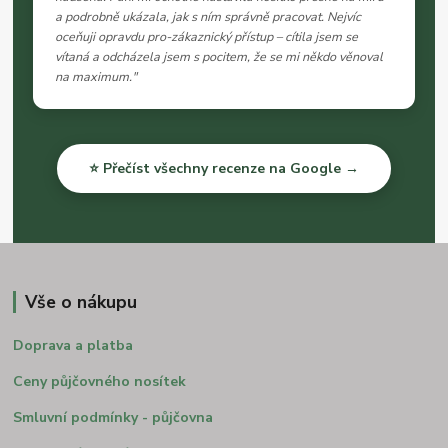
a podrobně ukázala, jak s ním správně pracovat. Nejvíc
oceňuji opravdu pro-zákaznický přístup – cítila jsem se
vítaná a odcházela jsem s pocitem, že se mi někdo věnoval
na maximum."
⭐ Přečíst všechny recenze na Google →
Vše o nákupu
Doprava a platba
Ceny půjčovného nosítek
Smluvní podmínky - půjčovna