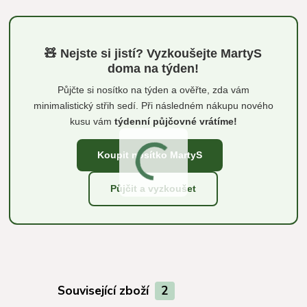
🧸 Nejste si jistí? Vyzkoušejte MartyS
doma na týden!
Půjčte si nosítko na týden a ověřte, zda vám
minimalistický střih sedí. Při následném nákupu nového
kusu vám
týdenní půjčovné vrátíme!
Koupit nosítko MartyS
Půjčit a vyzkoušet
Související zboží
2