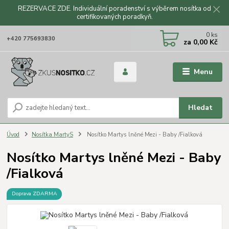
REZERVACE ZDE. Individuální poradenství s výběrem nosítka od
certifikovaných poradkyň.
CZK
0
ks
+420 775693830
za
0,00 Kč
Menu
Hledat
Úvod
Nosítka MartyS
Nosítko Martys lněné Mezi - Baby /Fialková
Nosítko Martys lněné Mezi - Baby
/Fialková
Doprava ZDARMA