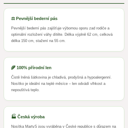
⚖️ Pevnější bederní pás
Pevnější bederní pás zajišťuje výbornou oporu zad rodiče a
optimální rozložení váhy dítěte. Délka výplně 62 cm, celková
délka 150 cm, stažení na 55 cm.
🌾 100% přírodní len
Čistě lněná šátkovina je chladivá, prodyšná a hypoalergenní.
Nosítko je ideální na teplé měsíce – len odvádí vlhkost a
nepouštívá teplo.
🏭 Česká výroba
Nosítka MartyS jsou vyráběna v České republice s důrazem na