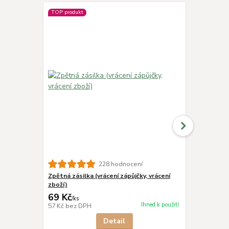
TOP produkt
228 hodnocení
Zpětná zásilka (vrácení zápůjčky, vrácení
SONETT Péče
zboží)
69 Kč
282 Kč
/
ks
/
ks
Ihned k použití
57 Kč
bez DPH
233 Kč
bez 
Detail