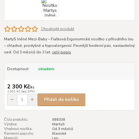
Ohodnotit produkt
MartyS lněné Mezi-Baby – Fialková Ergonomické nosítko z přírodního lnu
– chladivé, prodyšné a hypoalergenní. Pevnější bederní pás, nastavitelný
sed. Od 3 měsíců do 2 let.
celý popis
Dostupnost
skladem
2 300 Kč
/
ks
1 901 Kč
bez DPH
Přidat do košíku
Číslo produktu:
088338
Výrobce:
MartyS
Vhodnost nosítka:
Od 3 měsíců
Ramenní popruhy:
Klasické
Materiál:
Len