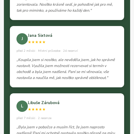
zorientovala. Nosítko krásně sedí, je pohodlné jak pro mě,
tak pro miminko, a používáme ho každý den."
Jana Sixtová
J
★★★★★
před 2 měsíci · Místní průvodce · 24 recenzí
„Koupila jsem si nosítko, ale nevěděla jsem, jak ho správně
nastavit. Využila jsem možnosti rezervovat si termín v
obchodě a byla jsem nadšená. Paní se mi věnovala, vše
nastavila a naučila mě, jak nosítko správně obléknout."
Libuše Zárubová
L
★★★★★
před 7 měsíci · 2 recenze
„Byla jsem v pobočce a musím říct, že jsem naprosto
nadšená! Paní mi ochotně nastavila nosítko přesně na míru