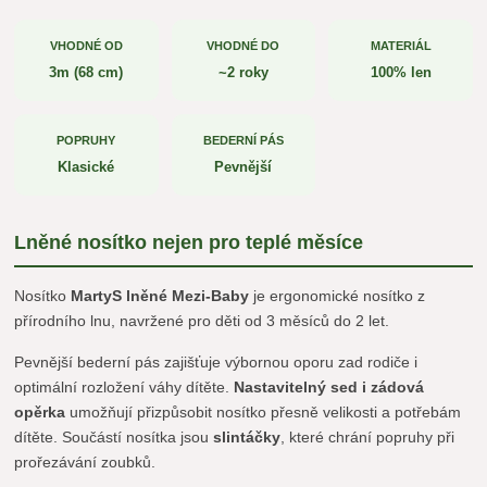
VHODNÉ OD
VHODNÉ DO
MATERIÁL
3m (68 cm)
~2 roky
100% len
POPRUHY
BEDERNÍ PÁS
Klasické
Pevnější
Lněné nosítko nejen pro teplé měsíce
Nosítko
MartyS lněné Mezi-Baby
je ergonomické nosítko z
přírodního lnu, navržené pro děti od 3 měsíců do 2 let.
Pevnější bederní pás zajišťuje výbornou oporu zad rodiče i
optimální rozložení váhy dítěte.
Nastavitelný sed i zádová
opěrka
umožňují přizpůsobit nosítko přesně velikosti a potřebám
dítěte. Součástí nosítka jsou
slintáčky
, které chrání popruhy při
prořezávání zoubků.