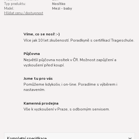
Typ produktu:
Nosítko
Model:
Mezi - baby
Hlídat cenu / dostupnost
Víme, co se nosí! :-)
Více jak 10 let zkušeností. Poradkyně s certifikací Trageschule.
Půjčovna
Největší půjčovna nosítek v ČR. Možnost zapůjčení a
vyzkoušení před koupí.
Jsme tu pro vás
Pomůžeme kdykoliv, i on-line. Poradíme s výběrem i
nastavením.
Kamenná prodejna
Vše k vyzkoušení v Praze, s odborným servisem.
Kompletní specifikace