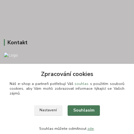
Kontakt
+420 775693830
Zpracování cookies
Otevírací doba: PO-PÁ: 9:00-16:00 NUTNÁ REZERVACE
Náš e-shop a partneři potřebují Váš
souhlas
s použitím souborů
info@zkusnositko.cz
cookies, aby Vám mohli zobrazovat informace týkající se Vašich
zájmů.
Souhlasím
Nastavení
© Copyright 2015-2026 ZkusNositko.cz
Souhlas můžete odmítnout
zde
.
Vytvořeno na
Eshop-rychle.cz