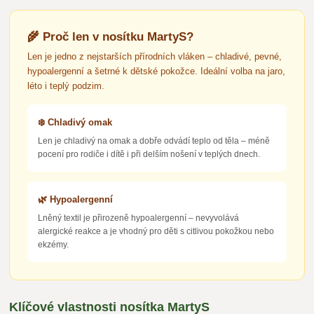
🌾 Proč len v nosítku MartyS?
Len je jedno z nejstarších přírodních vláken – chladivé, pevné,
hypoalergenní a šetrné k dětské pokožce. Ideální volba na jaro,
léto i teplý podzim.
❄️ Chladivý omak
Len je chladivý na omak a dobře odvádí teplo od těla – méně
pocení pro rodiče i dítě i při delším nošení v teplých dnech.
🌿 Hypoalergenní
Lněný textil je přirozeně hypoalergenní – nevyvolává
alergické reakce a je vhodný pro děti s citlivou pokožkou nebo
ekzémy.
Klíčové vlastnosti nosítka MartyS