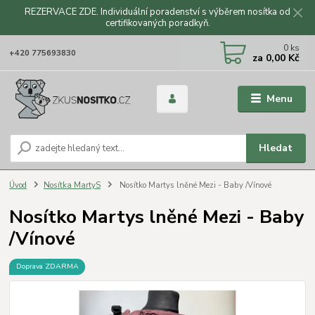
REZERVACE ZDE. Individuální poradenství s výběrem nosítka od
certifikovaných poradkyň.
CZK
0
ks
+420 775693830
za
0,00 Kč
Menu
Hledat
Úvod
Nosítka MartyS
Nosítko Martys lněné Mezi - Baby /Vínové
Nosítko Martys lněné Mezi - Baby
/Vínové
Doprava ZDARMA