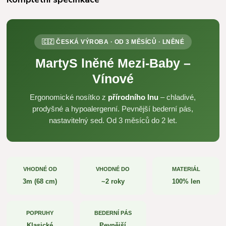
🇨🇿 ČESKÁ VÝROBA · OD 3 MĚSÍCŮ · LNĚNÉ
MartyS lněné Mezi-Baby –
Vínové
Ergonomické nosítko z
přírodního lnu
– chladivé,
prodyšné a hypoalergenní. Pevnější bederní pás,
nastavitelný sed. Od 3 měsíců do 2 let.
VHODNÉ OD
VHODNÉ DO
MATERIÁL
3m (68 cm)
~2 roky
100% len
POPRUHY
BEDERNÍ PÁS
Klasické
Pevnější