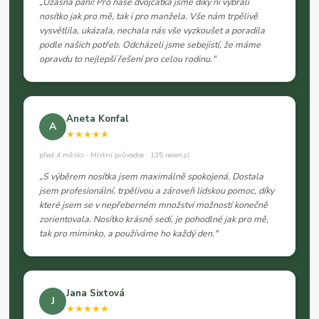
„Úžasná paní! Pro naše dvojčátka jsme díky ní vybrali
nosítko jak pro mě, tak i pro manžela. Vše nám trpělivě
vysvětlila, ukázala, nechala nás vše vyzkoušet a poradila
podle našich potřeb. Odcházeli jsme sebejistí, že máme
opravdu to nejlepší řešení pro celou rodinu."
Aneta Konfal
A
★★★★★
před 4 měsíci · Místní průvodce · 135 recenzí
„S výběrem nosítka jsem maximálně spokojená. Dostala
jsem profesionální, trpělivou a zároveň lidskou pomoc, díky
které jsem se v nepřeberném množství možností konečně
zorientovala. Nosítko krásně sedí, je pohodlné jak pro mě,
tak pro miminko, a používáme ho každý den."
Jana Sixtová
J
★★★★★