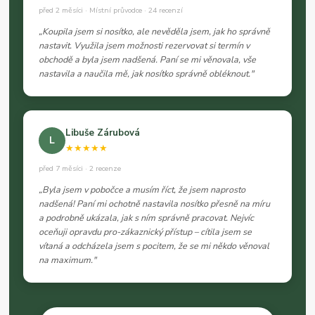
před 2 měsíci · Místní průvodce · 24 recenzí
„Koupila jsem si nosítko, ale nevěděla jsem, jak ho správně
nastavit. Využila jsem možnosti rezervovat si termín v
obchodě a byla jsem nadšená. Paní se mi věnovala, vše
nastavila a naučila mě, jak nosítko správně obléknout."
Libuše Zárubová
L
★★★★★
před 7 měsíci · 2 recenze
„Byla jsem v pobočce a musím říct, že jsem naprosto
nadšená! Paní mi ochotně nastavila nosítko přesně na míru
a podrobně ukázala, jak s ním správně pracovat. Nejvíc
oceňuji opravdu pro-zákaznický přístup – cítila jsem se
vítaná a odcházela jsem s pocitem, že se mi někdo věnoval
na maximum."