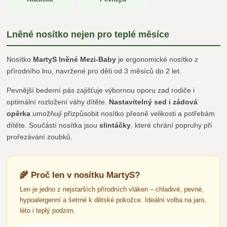
Lněné nosítko nejen pro teplé měsíce
Nosítko
MartyS lněné Mezi-Baby
je ergonomické nosítko z
přírodního lnu, navržené pro děti od 3 měsíců do 2 let.
Pevnější bederní pás zajišťuje výbornou oporu zad rodiče i
optimální rozložení váhy dítěte.
Nastavitelný sed i zádová
opěrka
umožňují přizpůsobit nosítko přesně velikosti a potřebám
dítěte. Součástí nosítka jsou
slintáčky
, které chrání popruhy při
prořezávání zoubků.
🌾 Proč len v nosítku MartyS?
Len je jedno z nejstarších přírodních vláken – chladivé, pevné,
hypoalergenní a šetrné k dětské pokožce. Ideální volba na jaro,
léto i teplý podzim.