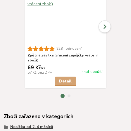
228 hodnocení
Zpětná zásilka (vrácení zápůjčky, vrácení
SONETT Péče
zboží)
69 Kč
282 Kč
/
ks
/
ks
Ihned k použití
57 Kč
bez DPH
233 Kč
bez 
Detail
Zboží zařazeno v kategoriích
Nosítka od 2-4 měsíců