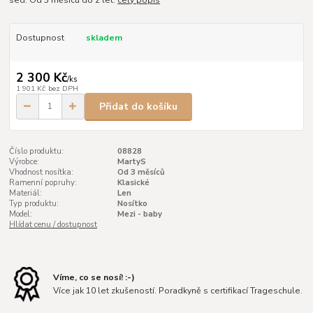
sed. Od 3 měsíců do 2 let.
celý popis
Dostupnost
skladem
2 300 Kč
/
ks
1 901 Kč
bez DPH
Přidat do košíku
Číslo produktu:
08828
Výrobce:
MartyS
Vhodnost nosítka:
Od 3 měsíců
Ramenní popruhy:
Klasické
Materiál:
Len
Typ produktu:
Nosítko
Model:
Mezi - baby
Hlídat cenu / dostupnost
Víme, co se nosí! :-)
Více jak 10 let zkušeností. Poradkyně s certifikací Trageschule.