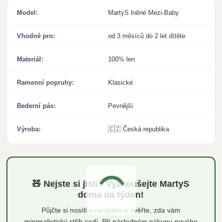
Model:
MartyS lněné Mezi-Baby
Vhodné pro:
od 3 měsíců do 2 let dítěte
Materiál:
100% len
Ramenní popruhy:
Klasické
Bederní pás:
Pevnější
Výroba:
🇨🇿 Česká republika
🧸 Nejste si jistí? Vyzkoušejte MartyS
doma na týden!
Půjčte si nosítko na týden a ověřte, zda vám
minimalistický střih sedí. Při následném nákupu nového