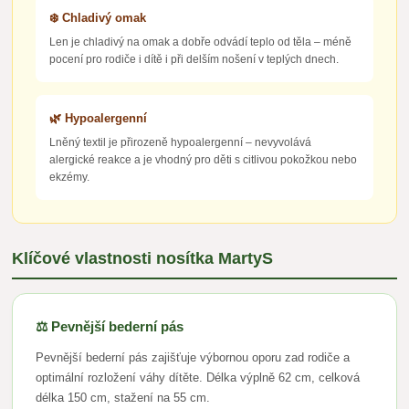
❄️ Chladivý omak
Len je chladivý na omak a dobře odvádí teplo od těla – méně
pocení pro rodiče i dítě i při delším nošení v teplých dnech.
🌿 Hypoalergenní
Lněný textil je přirozeně hypoalergenní – nevyvolává
alergické reakce a je vhodný pro děti s citlivou pokožkou nebo
ekzémy.
Klíčové vlastnosti nosítka MartyS
⚖️ Pevnější bederní pás
Pevnější bederní pás zajišťuje výbornou oporu zad rodiče a
optimální rozložení váhy dítěte. Délka výplně 62 cm, celková
délka 150 cm, stažení na 55 cm.