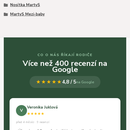
Nosítka MartyS
MartyS Mezi-baby
CO O NÁS ŘÍKAJÍ RODIČE
Více než 400 recenzí na
Google
★★★★★
4,8 / 5
na Google
Veronika Juklová
V
★★★★★
před 4 měsíci · 9 recenzí