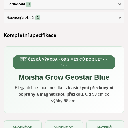
Hodnocení
0
Související zboží
1
Kompletní specifikace
🇨🇿 ČESKÁ VÝROBA · OD 2 MĚSÍCŮ DO 2 LET · ⭐
5/5
Moisha Grow Geostar Blue
Elegantní rostoucí nosítko s
klasickými přezkovými
popruhy a magnetickou přezkou
. Od 58 cm do
výšky 98 cm.
VHODNÉ OD
VHODNÉ DO
MATERIÁL