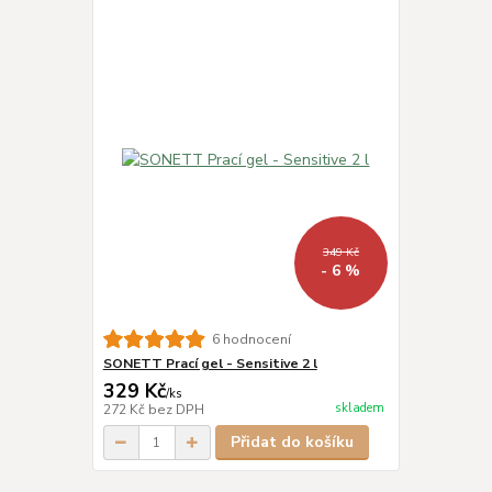
349 Kč
- 6 %
6 hodnocení
SONETT Prací gel - Sensitive 2 l
329 Kč
/
ks
skladem
272 Kč
bez DPH
Přidat do košíku