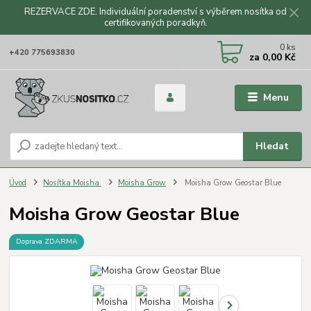
REZERVACE ZDE. Individuální poradenství s výběrem nosítka od
certifikovaných poradkyň.
CZK
0
ks
+420 775693830
za
0,00 Kč
Menu
Hledat
Úvod
Nosítka Moisha
Moisha Grow
Moisha Grow Geostar Blue
Moisha Grow Geostar Blue
Doprava ZDARMA