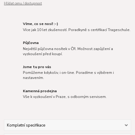
Hlídat cenu / dostupnost
Víme, co se nosí! :-)
Více jak 10 let zkušeností. Poradkyně s certifikací Trageschule.
Půjčovna
Největší půjčovna nosítek v ČR. Možnost zapůjčení a
vyzkoušení před koupí.
Jsme tu pro vás
Pomůžeme kdykoliv, i on-line. Poradíme s výběrem i
nastavením.
Kamenná prodejna
Vše k vyzkoušení v Praze, s odborným servisem.
Kompletní specifikace