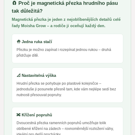
🧲 Proč je magnetická přezka hrudního pásu
tak důležitá?
Magnetická přezka je jeden z nejoblíbenějších detailů celé
řady Moisha Grow – a rodiče ji oceňují každý den.
🤚 Jedna ruka stačí
Přezku je možno zapínat i rozepínat jednou rukou – druhá
přidržuje dítě.
📐 Nastavitelná výška
Hrudní přezka se pohybuje po plastové kolejničce –
jednoduše ji posunete přesně tam, kde vám nejlépe sedí bez
nutnosti přesouvat popruhy.
🔀 Křížení popruhů
Dvoucestná přezka ramenních popruhů umožňuje tolik
oblíbené křížení na zádech – rovnoměrnější rozložení váhy,
ideální pro delší procházky.