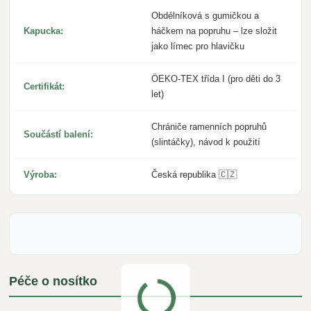
Obdélníková s gumičkou a
Kapucka:
háčkem na popruhu – lze složit
jako límec pro hlavičku
ÖEKO-TEX třída I (pro děti do 3
Certifikát:
let)
Chrániče ramenních popruhů
Součástí balení:
(slintáčky), návod k použití
Výroba:
Česká republika 🇨🇿
Péče o nosítko