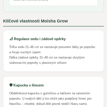
Klíčové vlastnosti Moisha Grow
📐 Regulace sedu i zádové opěrky
Šířka sedu 21–46 cm se nastavuje posunem látky po popruhu
a fixuje suchým zipem.
Délka zádové opěrky 31–49 cm se nastavuje skrytými
stahovacími popruhy s plastovým očkem.
🛡️ Kapucka s límcem
Obdélníková kapucka s gumičkou a háčkem na ramenním
popruhu. U malých dětí ji lze složit jako podpůrný límec pro
hlavičku – vhodné, dokud dítě pevně nedrží hlavu samo.