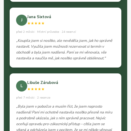
Jana Sixtová
J
★★★★★
před 2 měsíci · Místní průvodce · 24 recenzí
„Koupila jsem si nosítko, ale nevěděla jsem, jak ho správně
nastavit. Využila jsem možnosti rezervovat si termín v
obchodě a byla jsem nadšená. Paní se mi věnovala, vše
nastavila a naučila mě, jak nosítko správně obléknout."
Libuše Zárubová
L
★★★★★
před 7 měsíci · 2 recenze
„Byla jsem v pobočce a musím říct, že jsem naprosto
nadšená! Paní mi ochotně nastavila nosítko přesně na míru
a podrobně ukázala, jak s ním správně pracovat. Nejvíc
oceňuji opravdu pro-zákaznický přístup – cítila jsem se
vítaná a odcházela jsem s pocitem, že se mi někdo věnoval