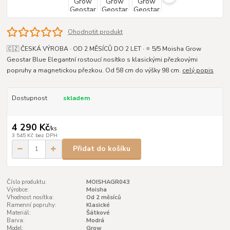
Ohodnotit produkt
🇨🇿 ČESKÁ VÝROBA · OD 2 MĚSÍCŮ DO 2 LET · ⭐ 5/5 Moisha Grow
Geostar Blue Elegantní rostoucí nosítko s klasickými přezkovými
popruhy a magnetickou přezkou. Od 58 cm do výšky 98 cm.
celý popis
Dostupnost
skladem
4 290 Kč
/
ks
3 545 Kč
bez DPH
Přidat do košíku
Číslo produktu:
MOISHAGR043
Výrobce:
Moisha
Vhodnost nosítka:
Od 2 měsíců
Ramenní popruhy:
Klasické
Materiál:
Šátkové
Barva:
Modrá
Model:
Grow