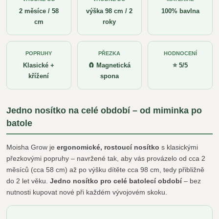
2 měsíce / 58
výška 98 cm / 2
100% bavlna
cm
roky
POPRUHY
PŘEZKA
HODNOCENÍ
Klasické +
🧲 Magnetická
⭐ 5/5
křížení
spona
Jedno nosítko na celé období – od miminka po
batole
Moisha Grow je
ergonomické, rostoucí nosítko
s klasickými
přezkovými popruhy – navržené tak, aby vás provázelo od cca 2
měsíců (cca 58 cm) až po výšku dítěte cca 98 cm, tedy přibližně
do 2 let věku.
Jedno nosítko pro celé batolecí období
– bez
nutnosti kupovat nové při každém vývojovém skoku.