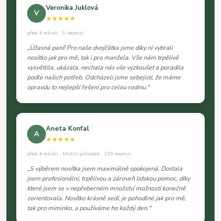
Veronika Juklová
V
★★★★★
před 4 měsíci · 9 recenzí
„Úžasná paní! Pro naše dvojčátka jsme díky ní vybrali
nosítko jak pro mě, tak i pro manžela. Vše nám trpělivě
vysvětlila, ukázala, nechala nás vše vyzkoušet a poradila
podle našich potřeb. Odcházeli jsme sebejistí, že máme
opravdu to nejlepší řešení pro celou rodinu."
Aneta Konfal
A
★★★★★
před 4 měsíci · Místní průvodce · 135 recenzí
„S výběrem nosítka jsem maximálně spokojená. Dostala
jsem profesionální, trpělivou a zároveň lidskou pomoc, díky
které jsem se v nepřeberném množství možností konečně
zorientovala. Nosítko krásně sedí, je pohodlné jak pro mě,
tak pro miminko, a používáme ho každý den."