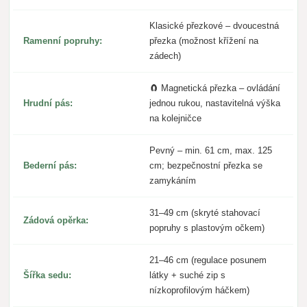
Klasické přezkové – dvoucestná
Ramenní popruhy:
přezka (možnost křížení na
zádech)
🧲 Magnetická přezka – ovládání
Hrudní pás:
jednou rukou, nastavitelná výška
na kolejničce
Pevný – min. 61 cm, max. 125
Bederní pás:
cm; bezpečnostní přezka se
zamykáním
31–49 cm (skryté stahovací
Zádová opěrka:
popruhy s plastovým očkem)
21–46 cm (regulace posunem
Šířka sedu:
látky + suché zip s
nízkoprofilovým háčkem)