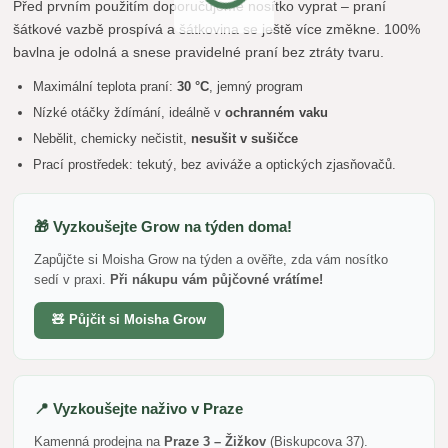
Před prvním použitím doporučujeme nosítko vyprat – praní
šátkové vazbě prospívá a šátkovina se ještě více změkne. 100%
bavlna je odolná a snese pravidelné praní bez ztráty tvaru.
Maximální teplota praní:
30 °C
, jemný program
Nízké otáčky ždímání, ideálně v
ochranném vaku
Nebělit, chemicky nečistit,
nesušit v sušičce
Prací prostředek: tekutý, bez aviváže a optických zjasňovačů.
🎁 Vyzkoušejte Grow na týden doma!
Zapůjčte si Moisha Grow na týden a ověřte, zda vám nosítko
sedí v praxi.
Při nákupu vám půjčovné vrátíme!
🧸 Půjčit si Moisha Grow
📍 Vyzkoušejte naživo v Praze
Kamenná prodejna na
Praze 3 – Žižkov
(Biskupcova 37).