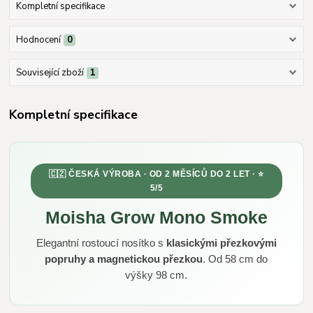
Kompletní specifikace
Hodnocení
0
Související zboží
1
Kompletní specifikace
🇨🇿 ČESKÁ VÝROBA · OD 2 MĚSÍCŮ DO 2 LET · ⭐
5/5
Moisha Grow Mono Smoke
Elegantní rostoucí nosítko s
klasickými přezkovými
popruhy a magnetickou přezkou
. Od 58 cm do
výšky 98 cm.