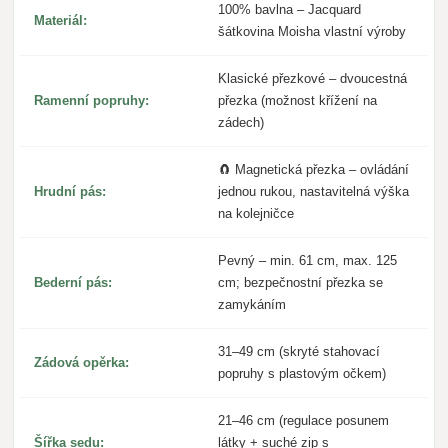
100% bavlna – Jacquard
Materiál:
šátkovina Moisha vlastní výroby
Klasické přezkové – dvoucestná
Ramenní popruhy:
přezka (možnost křížení na
zádech)
🧲 Magnetická přezka – ovládání
Hrudní pás:
jednou rukou, nastavitelná výška
na kolejničce
Pevný – min. 61 cm, max. 125
Bederní pás:
cm; bezpečnostní přezka se
zamykáním
31–49 cm (skryté stahovací
Zádová opěrka:
popruhy s plastovým očkem)
21–46 cm (regulace posunem
Šířka sedu:
látky + suché zip s