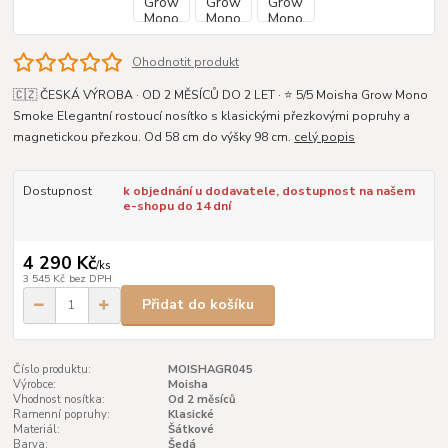
Ohodnotit produkt
🇨🇿 ČESKÁ VÝROBA · OD 2 MĚSÍCŮ DO 2 LET · ⭐ 5/5 Moisha Grow Mono
Smoke Elegantní rostoucí nosítko s klasickými přezkovými popruhy a
magnetickou přezkou. Od 58 cm do výšky 98 cm.
celý popis
Dostupnost
k objednání u dodavatele, dostupnost na našem
e-shopu do 14 dní
4 290 Kč
/
ks
3 545 Kč
bez DPH
Přidat do košíku
Číslo produktu:
MOISHAGR045
Výrobce:
Moisha
Vhodnost nosítka:
Od 2 měsíců
Ramenní popruhy:
Klasické
Materiál:
Šátkové
Barva:
Šedá