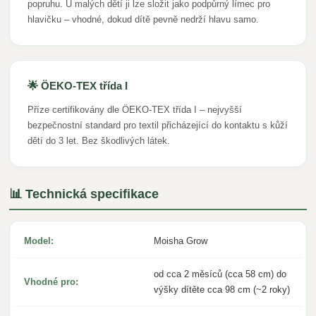
popruhu. U malých dětí ji lze složit jako podpůrný límec pro
hlavičku – vhodné, dokud dítě pevně nedrží hlavu samo.
🌟 ÖEKO-TEX třída I
Příze certifikovány dle ÖEKO-TEX třída I – nejvyšší
bezpečnostní standard pro textil přicházející do kontaktu s kůží
dětí do 3 let. Bez škodlivých látek.
📊 Technická specifikace
Model:
Moisha Grow
od cca 2 měsíců (cca 58 cm) do
Vhodné pro:
výšky dítěte cca 98 cm (~2 roky)