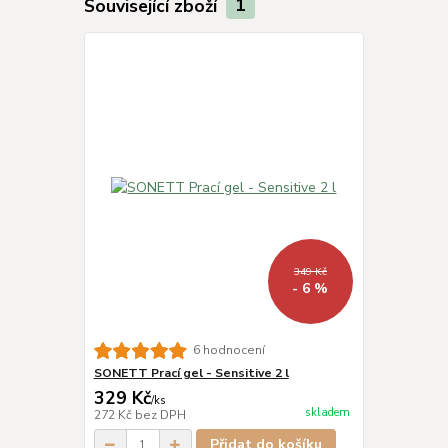
Související zboží
1
349 Kč
- 6 %
6 hodnocení
SONETT Prací gel - Sensitive 2 l
329 Kč
/
ks
skladem
272 Kč
bez DPH
Přidat do košíku