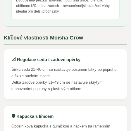
Dvoucestná přezka ramenních popruhů umožňuje tolik
oblíbené křížení na zádech – rovnoměrnější rozložení váhy,
ideální pro delší procházky.
Klíčové vlastnosti Moisha Grow
📐 Regulace sedu i zádové opěrky
Šířka sedu 21–46 cm se nastavuje posunem látky po popruhu
a fixuje suchým zipem.
Délka zádové opěrky 31–49 cm se nastavuje skrytými
stahovacími popruhy s plastovým očkem.
🛡️ Kapucka s límcem
Obdélníková kapucka s gumičkou a háčkem na ramenním