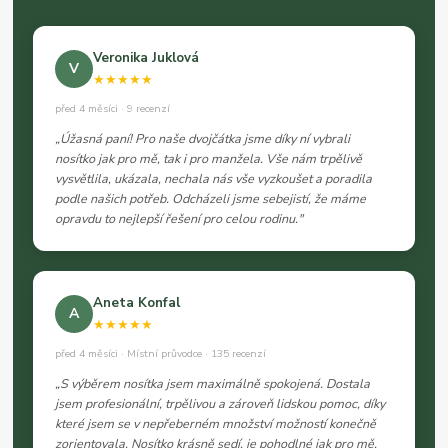
Veronika Juklová
V
★★★★★
před 4 měsíci · 9 recenzí
„Úžasná paní! Pro naše dvojčátka jsme díky ní vybrali
nosítko jak pro mě, tak i pro manžela. Vše nám trpělivě
vysvětlila, ukázala, nechala nás vše vyzkoušet a poradila
podle našich potřeb. Odcházeli jsme sebejistí, že máme
opravdu to nejlepší řešení pro celou rodinu."
Aneta Konfal
A
★★★★★
před 4 měsíci · Místní průvodce · 135 recenzí
„S výběrem nosítka jsem maximálně spokojená. Dostala
jsem profesionální, trpělivou a zároveň lidskou pomoc, díky
které jsem se v nepřeberném množství možností konečně
zorientovala. Nosítko krásně sedí, je pohodlné jak pro mě,