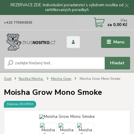
REZERVACE ZDE. Individuální poradenství s výběrem nosítka od
certifikovaných poradkyň.
CZK
0
ks
+420 775693830
za
0,00 Kč
Menu
Hledat
Úvod
Nosítka Moisha
Moisha Grow
Moisha Grow Mono Smoke
Moisha Grow Mono Smoke
Doprava ZDARMA