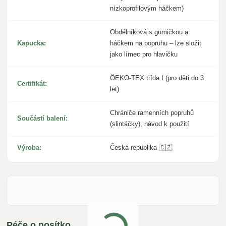
nízkoprofilovým háčkem)
Obdélníková s gumičkou a
Kapucka:
háčkem na popruhu – lze složit
jako límec pro hlavičku
ÖEKO-TEX třída I (pro děti do 3
Certifikát:
let)
Chrániče ramenních popruhů
Součástí balení:
(slintáčky), návod k použití
Výroba:
Česká republika 🇨🇿
Péče o nosítko