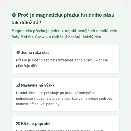
🧲 Proč je magnetická přezka hrudního pásu
tak důležitá?
Magnetická přezka je jeden z nejoblíbenějších detailů celé
řady Moisha Grow – a rodiče ji oceňují každý den.
🤚 Jedna ruka stačí
Přezku je možno zapínat i rozepínat jednou rukou – druhá
přidržuje dítě.
📐 Nastavitelná výška
Hrudní přezka se pohybuje po plastové kolejničce –
jednoduše ji posunete přesně tam, kde vám nejlépe sedí bez
nutnosti přesouvat popruhy.
🔀 Křížení popruhů