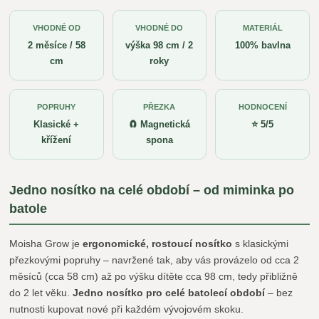
VHODNÉ OD
VHODNÉ DO
MATERIÁL
2 měsíce / 58
výška 98 cm / 2
100% bavlna
cm
roky
POPRUHY
PŘEZKA
HODNOCENÍ
Klasické +
🧲 Magnetická
⭐ 5/5
křížení
spona
Jedno nosítko na celé období – od miminka po
batole
Moisha Grow je
ergonomické, rostoucí nosítko
s klasickými
přezkovými popruhy – navržené tak, aby vás provázelo od cca 2
měsíců (cca 58 cm) až po výšku dítěte cca 98 cm, tedy přibližně
do 2 let věku.
Jedno nosítko pro celé batolecí období
– bez
nutnosti kupovat nové při každém vývojovém skoku.