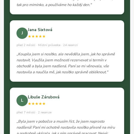
tak pro miminko, a používáme ho každý den."
Jana Sixtová
J
★★★★★
před 2 měsíci · Místní průvodce · 24 recenzí
„Koupila jsem si nosítko, ale nevěděla jsem, jak ho správně
nastavit. Využila jsem možnosti rezervovat si termín v
obchodě a byla jsem nadšená. Paní se mi věnovala, vše
nastavila a naučila mě, jak nosítko správně obléknout."
Libuše Zárubová
L
★★★★★
před 7 měsíci · 2 recenze
„Byla jsem v pobočce a musím říct, že jsem naprosto
nadšená! Paní mi ochotně nastavila nosítko přesně na míru
a podrobně ukázala, jak s ním správně pracovat. Nejvíc