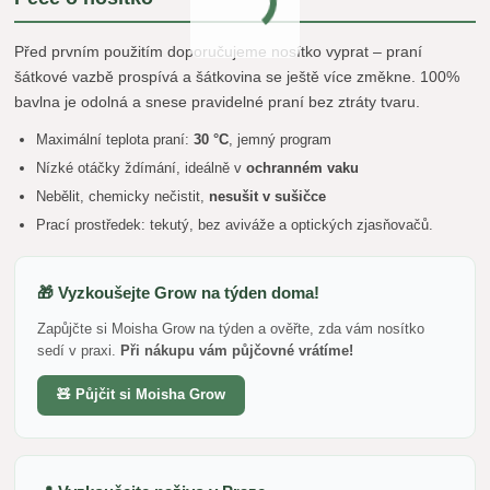
Před prvním použitím doporučujeme nosítko vyprat – praní
šátkové vazbě prospívá a šátkovina se ještě více změkne. 100%
bavlna je odolná a snese pravidelné praní bez ztráty tvaru.
Maximální teplota praní:
30 °C
, jemný program
Nízké otáčky ždímání, ideálně v
ochranném vaku
Nebělit, chemicky nečistit,
nesušit v sušičce
Prací prostředek: tekutý, bez aviváže a optických zjasňovačů.
🎁 Vyzkoušejte Grow na týden doma!
Zapůjčte si Moisha Grow na týden a ověřte, zda vám nosítko
sedí v praxi.
Při nákupu vám půjčovné vrátíme!
🧸 Půjčit si Moisha Grow