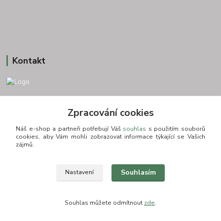
Kontakt
+420 775693830
Zpracování cookies
Otevírací doba: PO-PÁ: 9:00-16:00 NUTNÁ REZERVACE
Náš e-shop a partneři potřebují Váš
souhlas
s použitím souborů
info@zkusnositko.cz
cookies, aby Vám mohli zobrazovat informace týkající se Vašich
zájmů.
Souhlasím
Nastavení
© Copyright 2015-2026 ZkusNositko.cz
Souhlas můžete odmítnout
zde
.
Vytvořeno na
Eshop-rychle.cz