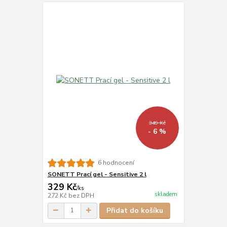
349 Kč
- 6 %
6 hodnocení
SONETT Prací gel - Sensitive 2 l
329 Kč
/
ks
skladem
272 Kč
bez DPH
Přidat do košíku