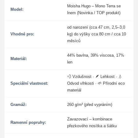
Moisha Hugo – Mono Terra se
Model:
lnem (Novinka / TOP produkt)
od narození (cca 47 cm, 2,5–3,0
Vhodné pro:
kg) do výšky cca 80 cm / cca 10
měsíců
44% bavlna, 39% viscosa, 17%
Materiál:
len
💨 Vzdušnost · 🪶 Lehkost · 💧
Speciální vlastnost:
Odvod vlhkosti · 🌱 Přírodní eco
materiál
Gramáž:
260 g/m² (před vypráním)
Zavazovací – kombinace
Ramenní popruhy:
přezkového nosítka a šátku