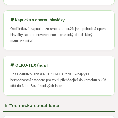
🛡️ Kapucka s oporou hlavičky
Obdélníková kapucka lze smotat a použít jako pohodlná opora
hlavičky spícího novorozence – praktický detail, který
maminky milují.
🌟 ÖEKO-TEX třída I
Příze certifikovány dle ÖEKO-TEX třída I – nejvyšší
bezpečnostní standard pro textil přicházející do kontaktu s kůží
dětí do 3 let. Bez škodlivých látek.
📊 Technická specifikace