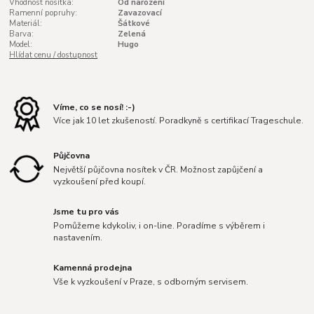
Vhodnost nosítka:
Od narození
Ramenní popruhy:
Zavazovací
Materiál:
Šátkové
Barva:
Zelená
Model:
Hugo
Hlídat cenu / dostupnost
Víme, co se nosí! :-)
Více jak 10 let zkušeností. Poradkyně s certifikací Trageschule.
Půjčovna
Největší půjčovna nosítek v ČR. Možnost zapůjčení a
vyzkoušení před koupí.
Jsme tu pro vás
Pomůžeme kdykoliv, i on-line. Poradíme s výběrem i
nastavením.
Kamenná prodejna
Vše k vyzkoušení v Praze, s odborným servisem.