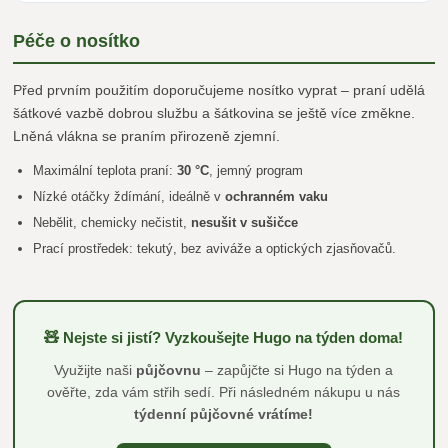
Péče o nosítko
Před prvním použitím doporučujeme nosítko vyprat – praní udělá
šátkové vazbě dobrou službu a šátkovina se ještě více změkne.
Lněná vlákna se praním přirozeně zjemní.
Maximální teplota praní:
30 °C
, jemný program
Nízké otáčky ždímání, ideálně v
ochranném vaku
Nebělit, chemicky nečistit,
nesušit v sušičce
Prací prostředek: tekutý, bez aviváže a optických zjasňovačů.
🧸 Nejste si jistí? Vyzkoušejte Hugo na týden doma!
Využijte naši
půjčovnu
– zapůjčte si Hugo na týden a
ověřte, zda vám střih sedí. Při následném nákupu u nás
týdenní půjčovné vrátíme!