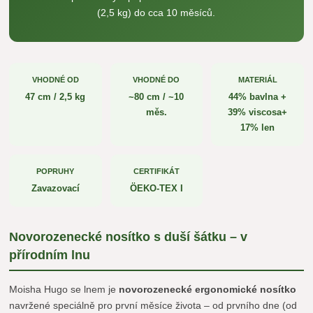
(2,5 kg) do cca 10 měsíců.
VHODNÉ OD
VHODNÉ DO
MATERIÁL
47 cm / 2,5 kg
~80 cm / ~10
44% bavlna +
měs.
39% viscosa+
17% len
POPRUHY
CERTIFIKÁT
Zavazovací
ÖEKO-TEX I
Novorozenecké nosítko s duší šátku – v
přírodním lnu
Moisha Hugo se lnem je
novorozenecké ergonomické nosítko
navržené speciálně pro první měsíce života – od prvního dne (od