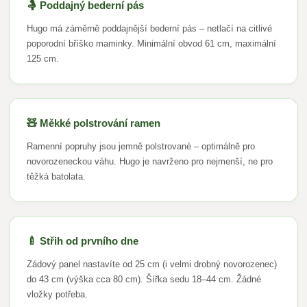
🤱 Poddajný bederní pás
Hugo má záměrně poddajnější bederní pás – netlačí na citlivé
poporodní bříško maminky. Minimální obvod 61 cm, maximální
125 cm.
🧸 Měkké polstrování ramen
Ramenní popruhy jsou jemně polstrované – optimálně pro
novorozeneckou váhu. Hugo je navrženo pro nejmenší, ne pro
těžká batolata.
🍼 Střih od prvního dne
Zádový panel nastavíte od 25 cm (i velmi drobný novorozenec)
do 43 cm (výška cca 80 cm). Šířka sedu 18–44 cm. Žádné
vložky potřeba.