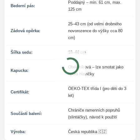
Poddajný – min. 61 cm, max.
Bederní pás:
125 cm
25–43 cm (od velmi drobného
Zádová opěrka:
novorozence do výšky cca 80
cm)
Šířka sedu:
18–44 cm
Obdélníková – lze smotat jako
Kapucka:
opora hlavičky
ÖEKO-TEX třída I (pro děti do 3
Certifikát:
let)
Chrániče ramenních popruhů
Součástí balení:
(slintáčky), návod k použití
Výroba:
Česká republika 🇨🇿