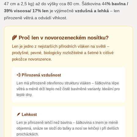
47 cm a 2,5 kg) až do výšky cca 80 cm. Šátkovina 44
% bavlna /
39% viscosa/ 17% len
je výjimečně
vzdušná a lehká
– len
přirozeně větrá a odvádí vlhkost.
🌾 Proč len v novorozeneckém nosítku?
Len je jedno z nejstarších přírodních vláken na světě –
prodyšné, pevné, biologicky rozložitelné a šetrné k citlivé
pokožce novorozence.
💨 Přirozená vzdušnost
Len má přirozeně otevřenou strukturu vláken – šátkovina lépe
větrá a méně drží teplo než čistě bavlněné varianty. Ideální pro
teplé dny.
🪶 Lehkost
Len je přirozeně lehčí než bavlna – šátkovina s lnem je méně
objemná, snáze se složí do tašky a nosí se lehčeji i při delších
procházkách.