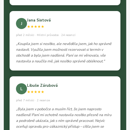
Jana Sixtová
J
★★★★★
před 2 měsíci · Místní průvodce · 24 recenzí
„Koupila jsem si nosítko, ale nevěděla jsem, jak ho správně
nastavit. Využila jsem možnosti rezervovat si termín v
obchodě a byla jsem nadšená. Paní se mi věnovala, vše
nastavila a naučila mě, jak nosítko správně obléknout."
Libuše Zárubová
L
★★★★★
před 7 měsíci · 2 recenze
„Byla jsem v pobočce a musím říct, že jsem naprosto
nadšená! Paní mi ochotně nastavila nosítko přesně na míru
a podrobně ukázala, jak s ním správně pracovat. Nejvíc
oceňuji opravdu pro-zákaznický přístup – cítila jsem se