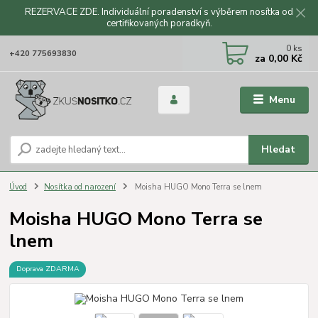
REZERVACE ZDE. Individuální poradenství s výběrem nosítka od
certifikovaných poradkyň.
CZK
0
ks
+420 775693830
za
0,00 Kč
Menu
Hledat
Úvod
Nosítka od narození
Moisha HUGO Mono Terra se lnem
Moisha HUGO Mono Terra se
lnem
Doprava ZDARMA