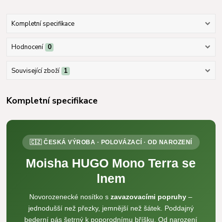
Kompletní specifikace
Hodnocení
0
Související zboží
1
Kompletní specifikace
🇨🇿 ČESKÁ VÝROBA · POLOVÁZACÍ · OD NAROZENÍ
Moisha HUGO Mono Terra se
lnem
Novorozenecké nosítko s
zavazovacími popruhy
–
jednodušší než přezky, jemnější než šátek. Poddajný
bederní pás šetrný k poporodnímu bříšku. Od narození