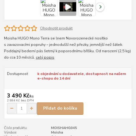
Ohodnotit produkt
Moisha HUGO Mono Terra se lnem Novorozenecké nosítko
s zavazovacími popruhy – jednodušší než přezky, jemnější než šátek.
Poddajný bederní pás šetrný k poporodnímu bříšku. Od narození (2,5 kg)
do cca 10 měsíců.
celý popis
Dostupnost
k objednání u dodavatele, dostupnost na našem
e-shopu do 14 dní
3 490 Kč
/
ks
2 884 Kč
bez DPH
Přidat do košíku
Číslo produktu:
MOISHAHG045
Výrobce:
Moisha