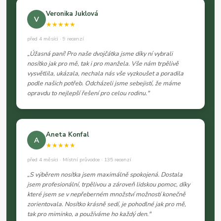
Veronika Juklová
V
★★★★★
před 4 měsíci · 9 recenzí
„Úžasná paní! Pro naše dvojčátka jsme díky ní vybrali
nosítko jak pro mě, tak i pro manžela. Vše nám trpělivě
vysvětlila, ukázala, nechala nás vše vyzkoušet a poradila
podle našich potřeb. Odcházeli jsme sebejistí, že máme
opravdu to nejlepší řešení pro celou rodinu."
Aneta Konfal
A
★★★★★
před 4 měsíci · Místní průvodce · 135 recenzí
„S výběrem nosítka jsem maximálně spokojená. Dostala
jsem profesionální, trpělivou a zároveň lidskou pomoc, díky
které jsem se v nepřeberném množství možností konečně
zorientovala. Nosítko krásně sedí, je pohodlné jak pro mě,
tak pro miminko, a používáme ho každý den."