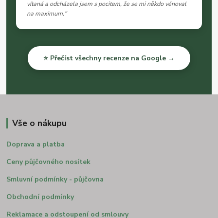
vítaná a odcházela jsem s pocitem, že se mi někdo věnoval
na maximum."
⭐ Přečíst všechny recenze na Google →
Vše o nákupu
Doprava a platba
Ceny půjčovného nosítek
Smluvní podmínky - půjčovna
Obchodní podmínky
Reklamace a odstoupení od smlouvy