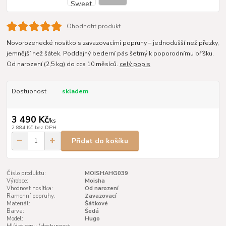
Ohodnotit produkt
Novorozenecké nosítko s zavazovacími popruhy – jednodušší než přezky,
jemnější než šátek. Poddajný bederní pás šetrný k poporodnímu bříšku.
Od narození (2,5 kg) do cca 10 měsíců.
celý popis
Dostupnost
skladem
3 490 Kč
/
ks
2 884 Kč
bez DPH
Přidat do košíku
Číslo produktu:
MOISHAHG039
Výrobce:
Moisha
Vhodnost nosítka:
Od narození
Ramenní popruhy:
Zavazovací
Materiál:
Šátkové
Barva:
Šedá
Model:
Hugo