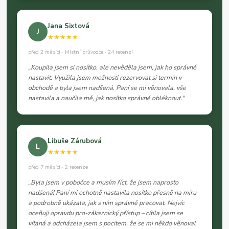
Jana Sixtová
J
★★★★★
před 2 měsíci · Místní průvodce · 24 recenzí
„Koupila jsem si nosítko, ale nevěděla jsem, jak ho správně
nastavit. Využila jsem možnosti rezervovat si termín v
obchodě a byla jsem nadšená. Paní se mi věnovala, vše
nastavila a naučila mě, jak nosítko správně obléknout."
Libuše Zárubová
L
★★★★★
před 7 měsíci · 2 recenze
„Byla jsem v pobočce a musím říct, že jsem naprosto
nadšená! Paní mi ochotně nastavila nosítko přesně na míru
a podrobně ukázala, jak s ním správně pracovat. Nejvíc
oceňuji opravdu pro-zákaznický přístup – cítila jsem se
vítaná a odcházela jsem s pocitem, že se mi někdo věnoval