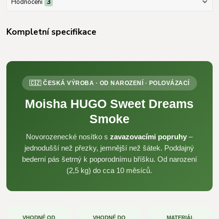
Hodnocení
3
Kompletní specifikace
🇨🇿 ČESKÁ VÝROBA · OD NAROZENÍ · POLOVÁZACÍ
Moisha HUGO Sweet Dreams
Smoke
Novorozenecké nosítko s
zavazovacími popruhy
–
jednodušší než přezky, jemnější než šátek. Poddajný
bederní pás šetrný k poporodnímu bříšku. Od narození
(2,5 kg) do cca 10 měsíců.
VHODNÉ OD
VHODNÉ DO
MATERIÁL