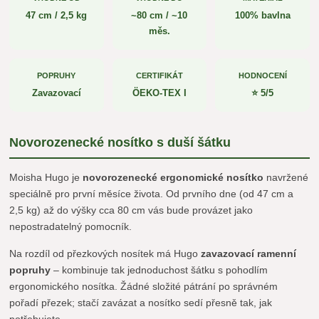
47 cm / 2,5 kg
~80 cm / ~10
100% bavlna
měs.
POPRUHY
CERTIFIKÁT
HODNOCENÍ
Zavazovací
ÖEKO-TEX I
⭐ 5/5
Novorozenecké nosítko s duší šátku
Moisha Hugo je
novorozenecké ergonomické nosítko
navržené
speciálně pro první měsíce života. Od prvního dne (od 47 cm a
2,5 kg) až do výšky cca 80 cm vás bude provázet jako
nepostradatelný pomocník.
Na rozdíl od přezkových nosítek má Hugo
zavazovací ramenní
popruhy
– kombinuje tak jednoduchost šátku s pohodlím
ergonomického nosítka. Žádné složité pátrání po správném
pořadí přezek; stačí zavázat a nosítko sedí přesně tak, jak
potřebujete.