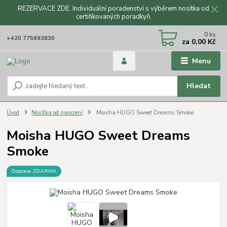
REZERVACE ZDE. Individuální poradenství s výběrem nosítka od
certifikovaných poradkyň.
CZK
0
ks
+420 775693830
za
0,00 Kč
Menu
Hledat
Úvod
Nosítka od narození
Moisha HUGO Sweet Dreams Smoke
Moisha HUGO Sweet Dreams
Smoke
Doprava ZDARMA