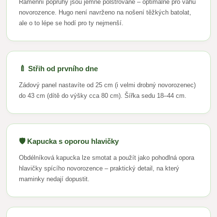
Ramenní popruhy jsou jemně polstrované – optimálně pro váhu
novorozence. Hugo není navrženo na nošení těžkých batolat,
ale o to lépe se hodí pro ty nejmenší.
🍼 Střih od prvního dne
Zádový panel nastavíte od 25 cm (i velmi drobný novorozenec)
do 43 cm (dítě do výšky cca 80 cm). Šířka sedu 18–44 cm.
🛡️ Kapucka s oporou hlavičky
Obdélníková kapucka lze smotat a použít jako pohodlná opora
hlavičky spícího novorozence – praktický detail, na který
maminky nedají dopustit.