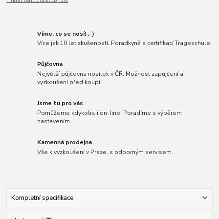
Hlídat cenu / dostupnost
Víme, co se nosí! :-)
Více jak 10 let zkušeností. Poradkyně s certifikací Trageschule.
Půjčovna
Největší půjčovna nosítek v ČR. Možnost zapůjčení a
vyzkoušení před koupí.
Jsme tu pro vás
Pomůžeme kdykoliv, i on-line. Poradíme s výběrem i
nastavením.
Kamenná prodejna
Vše k vyzkoušení v Praze, s odborným servisem.
Kompletní specifikace