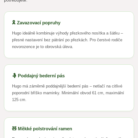
🎗️ Zavazovací popruhy
Hugo ideálně kombinuje výhody přezkového nosítka a šátku –
přesné nastavení bez pátrání po přezkách. Pro čerstvé rodiče
novorozence je to obrovská úleva.
🤱 Poddajný bederní pás
Hugo má záměrně poddajnější bederní pás – netlačí na citlivé
poporodní bříško maminky. Minimální obvod 61 cm, maximální
125 cm.
🧸 Měkké polstrování ramen