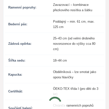
Zavazovací – kombinace
Ramenní popruhy:
přezkového nosítka a šátku
Poddajný – min. 61 cm, max.
Bederní pás:
125 cm
25–43 cm (od velmi drobného
Zádová opěrka:
novorozence do výšky cca 80
cm)
Šířka sedu:
18–44 cm
Obdélníková – lze smotat jako
Kapucka:
opora hlavičky
ÖEKO-TEX třída I (pro děti do 3
Certifikát:
let)
Chrániče ramenních popruhů
Součástí balení: