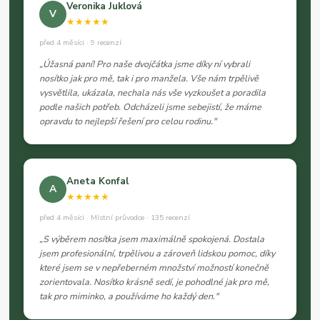
Veronika Juklová
V
★★★★★
před 4 měsíci · 9 recenzí
„Úžasná paní! Pro naše dvojčátka jsme díky ní vybrali
nosítko jak pro mě, tak i pro manžela. Vše nám trpělivě
vysvětlila, ukázala, nechala nás vše vyzkoušet a poradila
podle našich potřeb. Odcházeli jsme sebejistí, že máme
opravdu to nejlepší řešení pro celou rodinu."
Aneta Konfal
A
★★★★★
před 4 měsíci · Místní průvodce · 135 recenzí
„S výběrem nosítka jsem maximálně spokojená. Dostala
jsem profesionální, trpělivou a zároveň lidskou pomoc, díky
které jsem se v nepřeberném množství možností konečně
zorientovala. Nosítko krásně sedí, je pohodlné jak pro mě,
tak pro miminko, a používáme ho každý den."