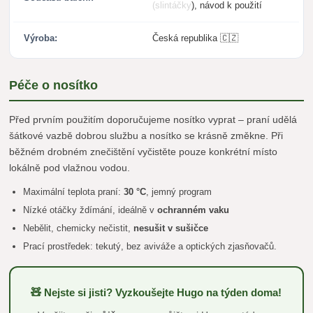
(slintáčky), návod k použití
Výroba:
Česká republika 🇨🇿
Péče o nosítko
Před prvním použitím doporučujeme nosítko vyprat – praní udělá
šátkové vazbě dobrou službu a nosítko se krásně změkne. Při
běžném drobném znečištění vyčistěte pouze konkrétní místo
lokálně pod vlažnou vodou.
Maximální teplota praní:
30 °C
, jemný program
Nízké otáčky ždímání, ideálně v
ochranném vaku
Nebělit, chemicky nečistit,
nesušit v sušičce
Prací prostředek: tekutý, bez aviváže a optických zjasňovačů.
🧸 Nejste si jisti? Vyzkoušejte Hugo na týden doma!