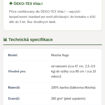
🌟 ÖEKO-TEX třída I
Příze certifikovány dle ÖEKO-TEX třída I – nejvyšší
bezpečnostní standard pro textil přicházející do kontaktu s kůží
dětí do 3 let. Bez škodlivých látek.
📊 Technická specifikace
Model:
Moisha Hugo
od narození (cca 47 cm, 2,5–3,0
Vhodné pro:
kg) do výšky cca 80 cm / cca 10
měsíců
Materiál:
100% bavlna (šátkovina Moisha)
Gramáž:
260 g/m² (před vypráním)