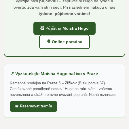
Využijte naši
půjčovnu
– zapůjčte si Hugo na týden a
ověřte, zda vám střih sedí. Při následném nákupu u nás
týdenní půjčovné vrátíme!
🧸 Půjčit si Moisha Hugo
🎥 Online poradna
📍 Vyzkoušejte Moisha Hugo naživo v Praze
Kamenná prodejna na
Praze 3 – Žižkov
(Biskupcova 37).
Certifikované poradkyně nastaví Hugo na míru vám i vašemu
novorozenci a ukáží správné uvázání popruhů. Nutná rezervace.
📅 Rezervovat termín