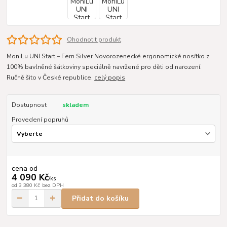
Ohodnotit produkt
MoniLu UNI Start – Fern Silver Novorozenecké ergonomické nosítko z
100% bavlněné šátkoviny speciálně navržené pro děti od narození.
Ručně šito v České republice.
celý popis
Dostupnost
skladem
Provedení popruhů
cena od
4 090 Kč
/
ks
od
3 380 Kč
bez DPH
Přidat do košíku