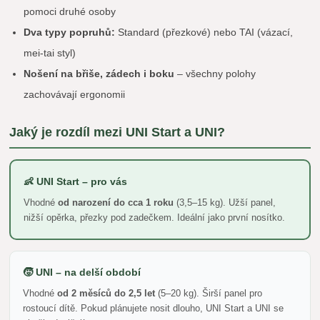
pomoci druhé osoby
Dva typy popruhů:
Standard (přezkové) nebo TAI (vázací,
mei-tai styl)
Nošení na břiše, zádech i boku
– všechny polohy
zachovávají ergonomii
Jaký je rozdíl mezi UNI Start a UNI?
👶 UNI Start – pro vás
Vhodné
od narození do cca 1 roku
(3,5–15 kg). Užší panel,
nižší opěrka, přezky pod zadečkem. Ideální jako první nosítko.
🧒 UNI – na delší období
Vhodné
od 2 měsíců do 2,5 let
(5–20 kg). Širší panel pro
rostoucí dítě. Pokud plánujete nosit dlouho, UNI Start a UNI se