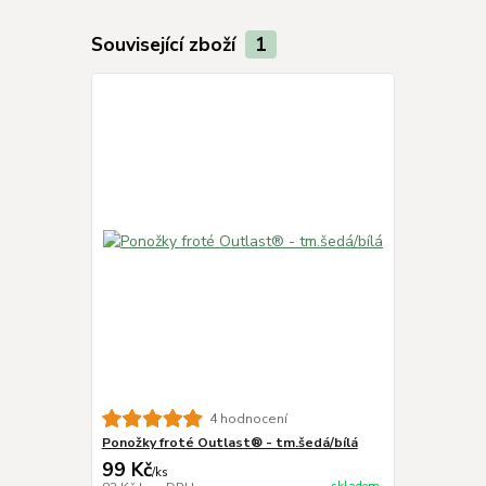
Související zboží
1
4 hodnocení
Ponožky froté Outlast® - tm.šedá/bílá
99 Kč
/
ks