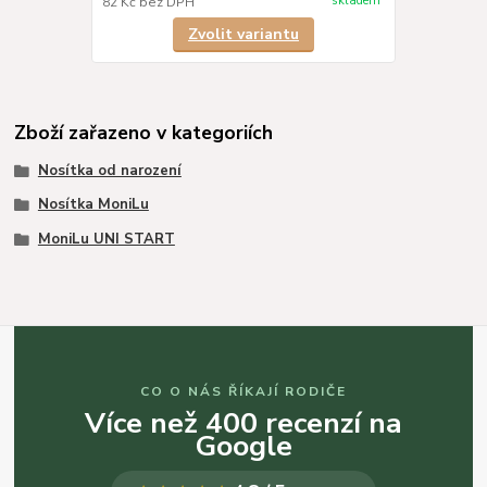
skladem
82 Kč
bez DPH
Zvolit variantu
Zboží zařazeno v kategoriích
Nosítka od narození
Nosítka MoniLu
MoniLu UNI START
CO O NÁS ŘÍKAJÍ RODIČE
Více než 400 recenzí na
Google