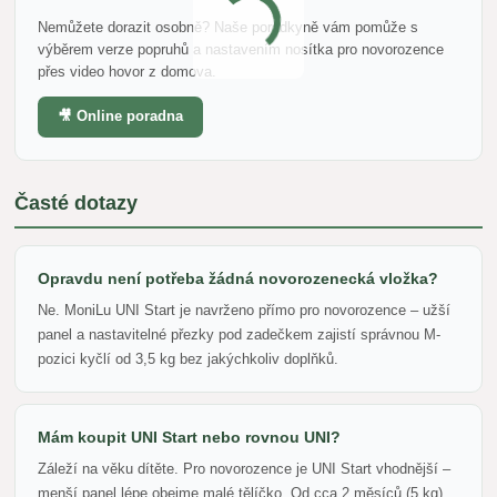
Nemůžete dorazit osobně? Naše poradkyně vám pomůže s
výběrem verze popruhů a nastavením nosítka pro novorozence
přes video hovor z domova.
🎥 Online poradna
Časté dotazy
Opravdu není potřeba žádná novorozenecká vložka?
Ne. MoniLu UNI Start je navrženo přímo pro novorozence – užší
panel a nastavitelné přezky pod zadečkem zajistí správnou M-
pozici kyčlí od 3,5 kg bez jakýchkoliv doplňků.
Mám koupit UNI Start nebo rovnou UNI?
Záleží na věku dítěte. Pro novorozence je UNI Start vhodnější –
menší panel lépe obejme malé tělíčko. Od cca 2 měsíců (5 kg)