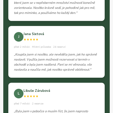
které jsem se v nepřeberném množství možností konečně
zorientovala. Nosítko krásně sedí, je pohodlné jak pro mě,
tak pro miminko, a používáme ho každý den."
Jana Sixtová
J
★★★★★
před 2 měsíci · Místní průvodce · 24 recenzí
„Koupila jsem si nosítko, ale nevěděla jsem, jak ho správně
nastavit. Využila jsem možnosti rezervovat si termín v
obchodě a byla jsem nadšená. Paní se mi věnovala, vše
nastavila a naučila mě, jak nosítko správně obléknout."
Libuše Zárubová
L
★★★★★
před 7 měsíci · 2 recenze
„Byla jsem v pobočce a musím říct, že jsem naprosto