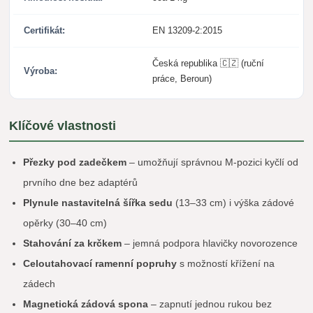
Certifikát:
EN 13209-2:2015
Česká republika 🇨🇿 (ruční
Výroba:
práce, Beroun)
Klíčové vlastnosti
Přezky pod zadečkem
– umožňují správnou M-pozici kyčlí od
prvního dne bez adaptérů
Plynule nastavitelná šířka sedu
(13–33 cm) i výška zádové
opěrky (30–40 cm)
Stahování za krčkem
– jemná podpora hlavičky novorozence
Celoutahovací ramenní popruhy
s možností křížení na
zádech
Magnetická zádová spona
– zapnutí jednou rukou bez