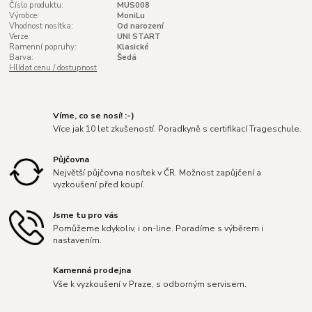
Číslo produktu:
MUS008
Výrobce:
MoniLu
Vhodnost nosítka:
Od narození
Verze:
UNI START
Ramenní popruhy:
Klasické
Barva:
Šedá
Hlídat cenu / dostupnost
Víme, co se nosí! :-)
Více jak 10 let zkušeností. Poradkyně s certifikací Trageschule.
Půjčovna
Největší půjčovna nosítek v ČR. Možnost zapůjčení a
vyzkoušení před koupí.
Jsme tu pro vás
Pomůžeme kdykoliv, i on-line. Poradíme s výběrem i
nastavením.
Kamenná prodejna
Vše k vyzkoušení v Praze, s odborným servisem.