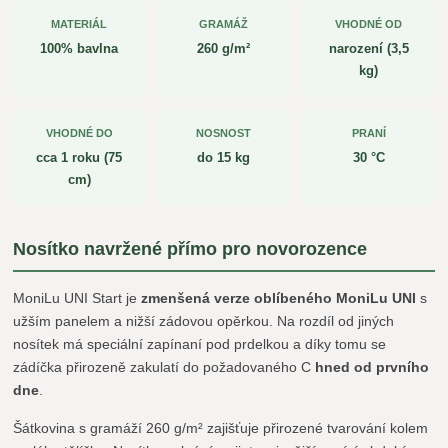
MATERIÁL
GRAMÁŽ
VHODNÉ OD
100% bavlna
260 g/m²
narození (3,5
kg)
VHODNÉ DO
NOSNOST
PRANÍ
cca 1 roku (75
do 15 kg
30 °C
cm)
Nosítko navržené přímo pro novorozence
MoniLu UNI Start je
zmenšená verze oblíbeného MoniLu UNI
s
užším panelem a nižší zádovou opěrkou. Na rozdíl od jiných
nosítek má speciální zapínaní pod prdelkou a díky tomu se
zádíčka přirozeně zakulatí do požadovaného C
hned od prvního
dne
.
Šátkovina s gramáží 260 g/m² zajišťuje přirozené tvarování kolem