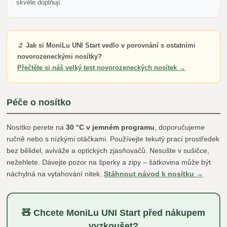
skvěle doplňují.
🔬
Jak si MoniLu UNI Start vedlo v porovnání s ostatními
novorozeneckými nosítky?
Přečtěte si náš velký test novorozeneckých nosítek →
Péče o nosítko
Nosítko perete na
30 °C v jemném programu
, doporučujeme
ručně nebo s nízkými otáčkami. Používejte tekutý prací prostředek
bez bělidel, aviváže a optických zjasňovačů. Nesušte v sušičce,
nežehlete. Dávejte pozor na šperky a zipy – šátkovina může být
náchylná na vytahování nitek.
Stáhnout návod k nosítku →
🧸 Chcete MoniLu UNI Start před nákupem
vyzkoušet?