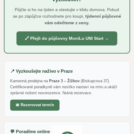
Půjčte si ho na týden a otestujte v klidu domova. Pokud
se po zápůjčce rozhodnete pro koupi,
týdenní půjčovné
vám odečteme z ceny.
🔗 Přejít do půjčovny MoniLu UNI Start →
📍 Vyzkoušejte naživo v Praze
Kamenná prodejna na
Praze 3 – Žižkov
(Biskupcova 37).
Certifikované poradkyně vám nosítko nastaví na míru a ukáží
správné nošení novorozence. Nutná rezervace.
📅 Rezervovat termín
💬 Poradíme online