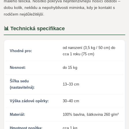
malého tělíčka. Nosítko pokrývá nejintenzivnější nosící období –
dobu kolik, neklidu a nepohyblivosti miminka, kdy je kontakt s
rodičem nejdůležitější.
📊 Technická specifikace
od narození (3,5 kg / 50 cm) do
Vhodné pro:
cca 1 roku (75 cm)
Nosnost:
do 15 kg
Šířka sedu
13–33 cm
(nastavitelná):
Výška zádové opěrky:
30–40 cm
Materiál:
100% bavlna, šátkovina 260 g/m²
Hmotnost nosítka:
cca 1 kg