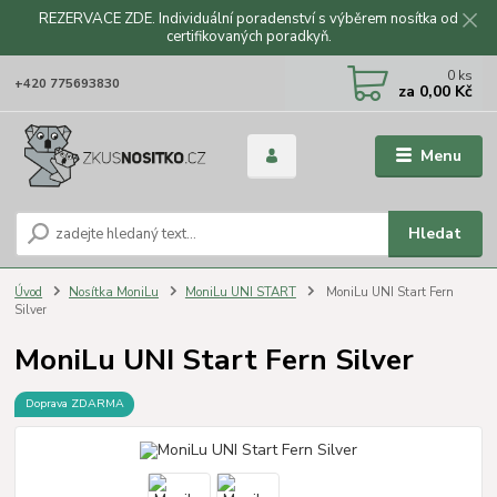
REZERVACE ZDE. Individuální poradenství s výběrem nosítka od
certifikovaných poradkyň.
CZK
0
ks
+420 775693830
za
0,00 Kč
Menu
Hledat
Úvod
Nosítka MoniLu
MoniLu UNI START
MoniLu UNI Start Fern
Silver
MoniLu UNI Start Fern Silver
Doprava ZDARMA