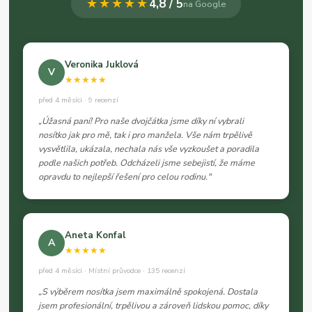
★★★★★
4,8 / 5
na Google
Veronika Juklová
V
★★★★★
před 4 měsíci · 9 recenzí
„Úžasná paní! Pro naše dvojčátka jsme díky ní vybrali
nosítko jak pro mě, tak i pro manžela. Vše nám trpělivě
vysvětlila, ukázala, nechala nás vše vyzkoušet a poradila
podle našich potřeb. Odcházeli jsme sebejistí, že máme
opravdu to nejlepší řešení pro celou rodinu."
Aneta Konfal
A
★★★★★
před 4 měsíci · Místní průvodce · 135 recenzí
„S výběrem nosítka jsem maximálně spokojená. Dostala
jsem profesionální, trpělivou a zároveň lidskou pomoc, díky