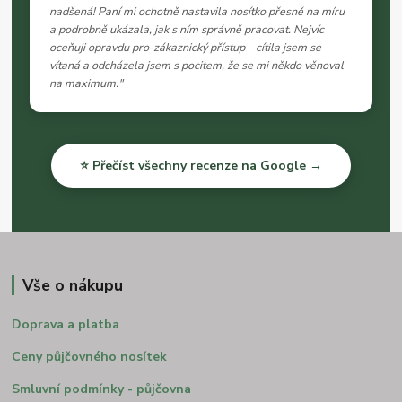
nadšená! Paní mi ochotně nastavila nosítko přesně na míru
a podrobně ukázala, jak s ním správně pracovat. Nejvíc
oceňuji opravdu pro-zákaznický přístup – cítila jsem se
vítaná a odcházela jsem s pocitem, že se mi někdo věnoval
na maximum."
⭐ Přečíst všechny recenze na Google →
Vše o nákupu
Doprava a platba
Ceny půjčovného nosítek
Smluvní podmínky - půjčovna