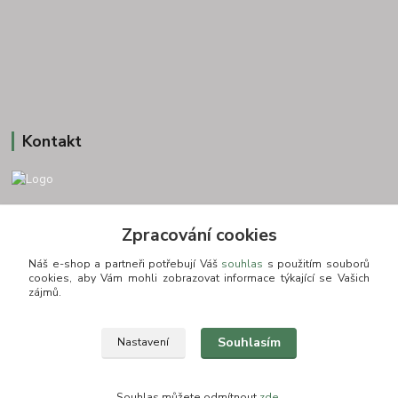
Kontakt
+420 775693830
Zpracování cookies
Otevírací doba: PO-PÁ: 9:00-16:00 NUTNÁ REZERVACE
Náš e-shop a partneři potřebují Váš
souhlas
s použitím souborů
info@zkusnositko.cz
cookies, aby Vám mohli zobrazovat informace týkající se Vašich
zájmů.
Souhlasím
Nastavení
© Copyright 2015-2026 ZkusNositko.cz
Souhlas můžete odmítnout
zde
.