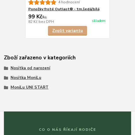
4 hodnocení
Ponožky froté Outlast® - tm.šedá/bílá
99 Kč
/
ks
skladem
82 Kč
bez DPH
Zvolit variantu
Zboží zařazeno v kategoriích
Nosítka od narození
Nosítka MoniLu
MoniLu UNI START
CO O NÁS ŘÍKAJÍ RODIČE