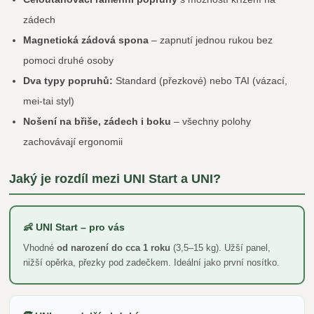
zádech
Magnetická zádová spona
– zapnutí jednou rukou bez
pomoci druhé osoby
Dva typy popruhů:
Standard (přezkové) nebo TAI (vázací,
mei-tai styl)
Nošení na břiše, zádech i boku
– všechny polohy
zachovávají ergonomii
Jaký je rozdíl mezi UNI Start a UNI?
👶 UNI Start – pro vás
Vhodné
od narození do cca 1 roku
(3,5–15 kg). Užší panel,
nižší opěrka, přezky pod zadečkem. Ideální jako první nosítko.