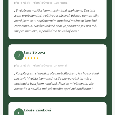
před 4 měsíci · Místní průvodce · 135 recenzí
„S výběrem nosítka jsem maximálně spokojená. Dostala
jsem profesionální, trpělivou a zároveň lidskou pomoc, díky
které jsem se v nepřeberném množství možností konečně
zorientovala. Nosítko krásně sedí, je pohodlné jak pro mě,
tak pro miminko, a používáme ho každý den."
Jana Sixtová
J
★★★★★
před 2 měsíci · Místní průvodce · 24 recenzí
„Koupila jsem si nosítko, ale nevěděla jsem, jak ho správně
nastavit. Využila jsem možnosti rezervovat si termín v
obchodě a byla jsem nadšená. Paní se mi věnovala, vše
nastavila a naučila mě, jak nosítko správně obléknout."
Libuše Zárubová
L