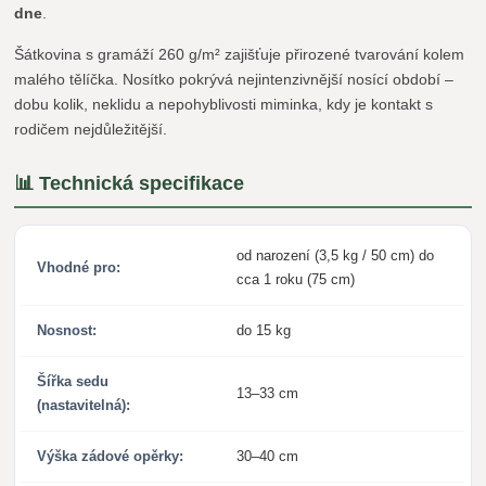
dne
.
Šátkovina s gramáží 260 g/m² zajišťuje přirozené tvarování kolem
malého tělíčka. Nosítko pokrývá nejintenzivnější nosící období –
dobu kolik, neklidu a nepohyblivosti miminka, kdy je kontakt s
rodičem nejdůležitější.
📊 Technická specifikace
od narození (3,5 kg / 50 cm) do
Vhodné pro:
cca 1 roku (75 cm)
Nosnost:
do 15 kg
Šířka sedu
13–33 cm
(nastavitelná):
Výška zádové opěrky:
30–40 cm