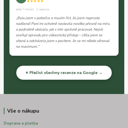
★★★★★
před 7 měsíci · 2 recenze
„Byla jsem v pobočce a musím říct, že jsem naprosto
nadšená! Paní mi ochotně nastavila nosítko přesně na míru
a podrobně ukázala, jak s ním správně pracovat. Nejvíc
oceňuji opravdu pro-zákaznický přístup – cítila jsem se
vítaná a odcházela jsem s pocitem, že se mi někdo věnoval
na maximum."
⭐ Přečíst všechny recenze na Google →
Vše o nákupu
Doprava a platba