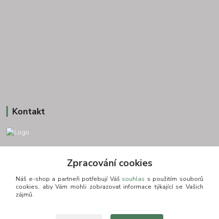
Kontakt
+420 775693830
Zpracování cookies
Otevírací doba: PO-PÁ: 9:00-16:00 NUTNÁ REZERVACE
Náš e-shop a partneři potřebují Váš
souhlas
s použitím souborů
info@zkusnositko.cz
cookies, aby Vám mohli zobrazovat informace týkající se Vašich
zájmů.