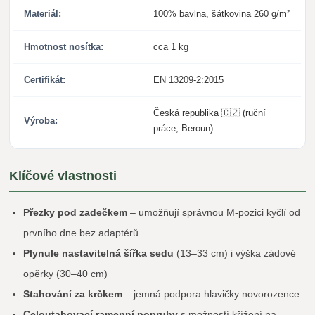
Materiál:
100% bavlna, šátkovina 260 g/m²
Hmotnost nosítka:
cca 1 kg
Certifikát:
EN 13209-2:2015
Česká republika 🇨🇿 (ruční
Výroba:
práce, Beroun)
Klíčové vlastnosti
Přezky pod zadečkem
– umožňují správnou M-pozici kyčlí od
prvního dne bez adaptérů
Plynule nastavitelná šířka sedu
(13–33 cm) i výška zádové
opěrky (30–40 cm)
Stahování za krčkem
– jemná podpora hlavičky novorozence
Celoutahovací ramenní popruhy
s možností křížení na