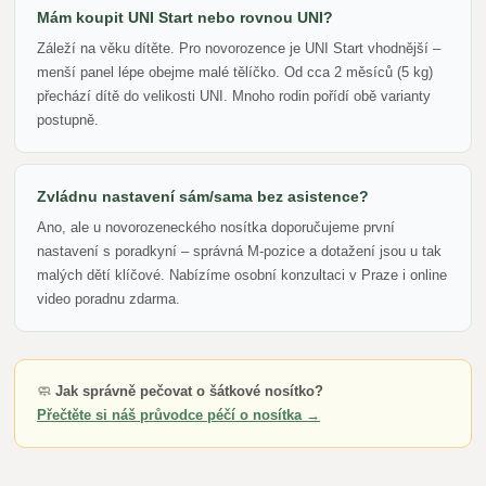
Mám koupit UNI Start nebo rovnou UNI?
Záleží na věku dítěte. Pro novorozence je UNI Start vhodnější –
menší panel lépe obejme malé tělíčko. Od cca 2 měsíců (5 kg)
přechází dítě do velikosti UNI. Mnoho rodin pořídí obě varianty
postupně.
Zvládnu nastavení sám/sama bez asistence?
Ano, ale u novorozeneckého nosítka doporučujeme první
nastavení s poradkyní – správná M-pozice a dotažení jsou u tak
malých dětí klíčové. Nabízíme osobní konzultaci v Praze i online
video poradnu zdarma.
🧼
Jak správně pečovat o šátkové nosítko?
Přečtěte si náš průvodce péčí o nosítka →