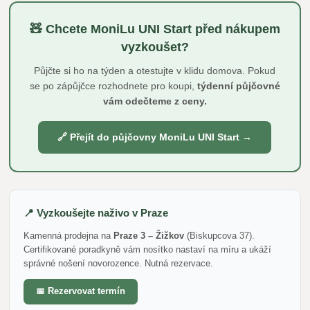
🧸 Chcete MoniLu UNI Start před nákupem
vyzkoušet?
Půjčte si ho na týden a otestujte v klidu domova. Pokud
se po zápůjčce rozhodnete pro koupi,
týdenní půjčovné
vám odečteme z ceny.
🔗 Přejít do půjčovny MoniLu UNI Start →
📍 Vyzkoušejte naživo v Praze
Kamenná prodejna na
Praze 3 – Žižkov
(Biskupcova 37).
Certifikované poradkyně vám nosítko nastaví na míru a ukáží
správné nošení novorozence. Nutná rezervace.
📅 Rezervovat termín