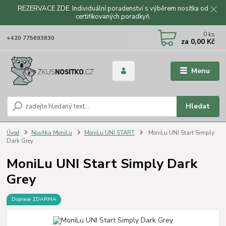
REZERVACE ZDE. Individuální poradenství s výběrem nosítka od
certifikovaných poradkyň.
CZK
0
ks
+420 775693830
za
0,00 Kč
Menu
Hledat
Úvod
Nosítka MoniLu
MoniLu UNI START
MoniLu UNI Start Simply
Dark Grey
MoniLu UNI Start Simply Dark
Grey
Doprava ZDARMA