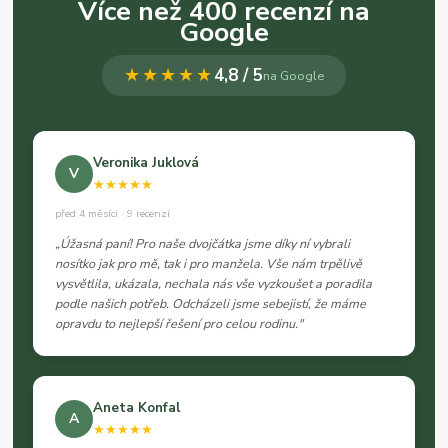
Více než 400 recenzí na
Google
★★★★★
4,8 / 5
na Google
Veronika Juklová
V
★★★★★
před 4 měsíci · 9 recenzí
„Úžasná paní! Pro naše dvojčátka jsme díky ní vybrali
nosítko jak pro mě, tak i pro manžela. Vše nám trpělivě
vysvětlila, ukázala, nechala nás vše vyzkoušet a poradila
podle našich potřeb. Odcházeli jsme sebejistí, že máme
opravdu to nejlepší řešení pro celou rodinu."
Aneta Konfal
A
★★★★★