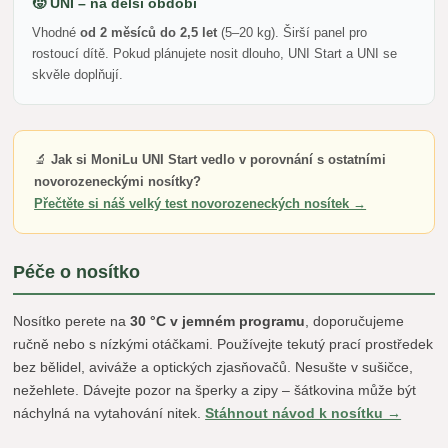
🧒 UNI – na delší období
Vhodné
od 2 měsíců do 2,5 let
(5–20 kg). Širší panel pro
rostoucí dítě. Pokud plánujete nosit dlouho, UNI Start a UNI se
skvěle doplňují.
🔬
Jak si MoniLu UNI Start vedlo v porovnání s ostatními
novorozeneckými nosítky?
Přečtěte si náš velký test novorozeneckých nosítek →
Péče o nosítko
Nosítko perete na
30 °C v jemném programu
, doporučujeme
ručně nebo s nízkými otáčkami. Používejte tekutý prací prostředek
bez bělidel, aviváže a optických zjasňovačů. Nesušte v sušičce,
nežehlete. Dávejte pozor na šperky a zipy – šátkovina může být
náchylná na vytahování nitek.
Stáhnout návod k nosítku →