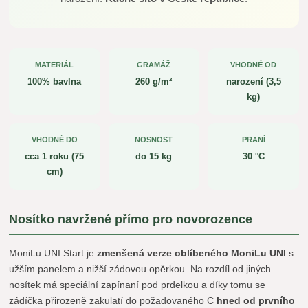
MATERIÁL
GRAMÁŽ
VHODNÉ OD
100% bavlna
260 g/m²
narození (3,5
kg)
VHODNÉ DO
NOSNOST
PRANÍ
cca 1 roku (75
do 15 kg
30 °C
cm)
Nosítko navržené přímo pro novorozence
MoniLu UNI Start je
zmenšená verze oblíbeného MoniLu UNI
s
užším panelem a nižší zádovou opěrkou. Na rozdíl od jiných
nosítek má speciální zapínaní pod prdelkou a díky tomu se
zádíčka přirozeně zakulatí do požadovaného C
hned od prvního