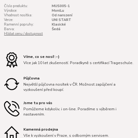
Číslo produktu:
MUS005-1
Výrobce:
MoniLu
Vhodnost nosítka:
Od narození
Verze:
UNI START
Ramenní popruhy:
Klasické
Barva:
Šedá
Hlídat cenu / dostupnost
Víme, co se nosí! :-)
Více jak 10 let zkušeností. Poradkyně s certifikací Trageschule.
Půjčovna
Největší půjčovna nosítek v ČR. Možnost zapůjčení a
vyzkoušení před koupí.
Jsme tu pro vás
Pomůžeme kdykoliv, i on-line. Poradíme s výběrem i
nastavením.
Kamenná prodejna
Vše k vyzkoušení v Praze, s odborným servisem.