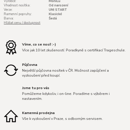
Výrobce:
MoniLu
Vhodnost nosítka:
Od narození
Verze:
UNI START
Ramenní popruhy:
Klasické
Barva:
Šedá
Hlídat cenu / dostupnost
Víme, co se nosí! :-)
Více jak 10 let zkušeností. Poradkyně s certifikací Trageschule.
Půjčovna
Největší půjčovna nosítek v ČR. Možnost zapůjčení a
vyzkoušení před koupí.
Jsme tu pro vás
Pomůžeme kdykoliv, i on-line. Poradíme s výběrem i
nastavením.
Kamenná prodejna
Vše k vyzkoušení v Praze, s odborným servisem.