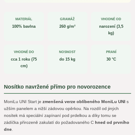
MATERIÁL
GRAMÁŽ
VHODNÉ OD
100% bavlna
260 g/m²
narození (3,5
kg)
VHODNÉ DO
NOSNOST
PRANÍ
cca 1 roku (75
do 15 kg
30 °C
cm)
Nosítko navržené přímo pro novorozence
MoniLu UNI Start je
zmenšená verze oblíbeného MoniLu UNI
s
užším panelem a nižší zádovou opěrkou. Na rozdíl od jiných
nosítek má speciální zapínaní pod prdelkou a díky tomu se
zádíčka přirozeně zakulatí do požadovaného C
hned od prvního
dne
.