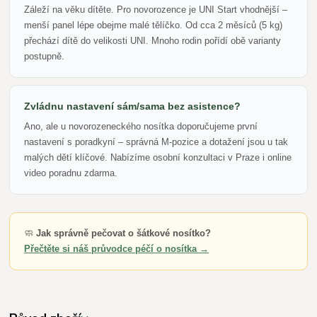
Záleží na věku dítěte. Pro novorozence je UNI Start vhodnější –
menší panel lépe obejme malé tělíčko. Od cca 2 měsíců (5 kg)
přechází dítě do velikosti UNI. Mnoho rodin pořídí obě varianty
postupně.
Zvládnu nastavení sám/sama bez asistence?
Ano, ale u novorozeneckého nosítka doporučujeme první
nastavení s poradkyní – správná M-pozice a dotažení jsou u tak
malých dětí klíčové. Nabízíme osobní konzultaci v Praze i online
video poradnu zdarma.
🧼
Jak správně pečovat o šátkové nosítko?
Přečtěte si náš průvodce péčí o nosítka →