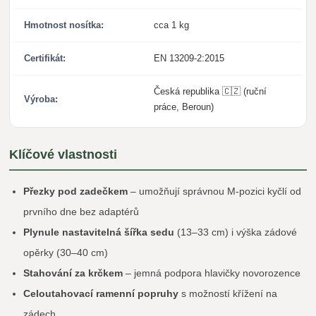
Hmotnost nosítka:
cca 1 kg
Certifikát:
EN 13209-2:2015
Česká republika 🇨🇿 (ruční
Výroba:
práce, Beroun)
Klíčové vlastnosti
Přezky pod zadečkem
– umožňují správnou M-pozici kyčlí od
prvního dne bez adaptérů
Plynule nastavitelná šířka sedu
(13–33 cm) i výška zádové
opěrky (30–40 cm)
Stahování za krčkem
– jemná podpora hlavičky novorozence
Celoutahovací ramenní popruhy
s možností křížení na
zádech