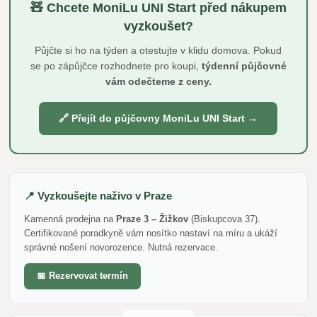
🧸 Chcete MoniLu UNI Start před nákupem
vyzkoušet?
Půjčte si ho na týden a otestujte v klidu domova. Pokud
se po zápůjčce rozhodnete pro koupi,
týdenní půjčovné
vám odečteme z ceny.
🔗 Přejít do půjčovny MoniLu UNI Start →
📍 Vyzkoušejte naživo v Praze
Kamenná prodejna na
Praze 3 – Žižkov
(Biskupcova 37).
Certifikované poradkyně vám nosítko nastaví na míru a ukáží
správné nošení novorozence. Nutná rezervace.
📅 Rezervovat termín