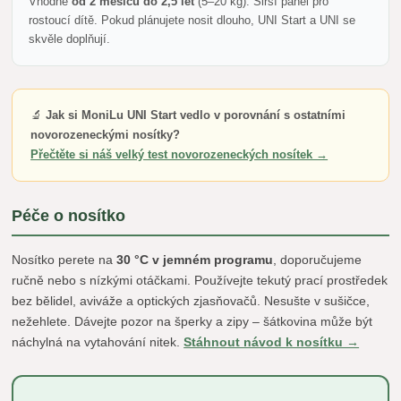
Vhodné
od 2 měsíců do 2,5 let
(5–20 kg). Širší panel pro
rostoucí dítě. Pokud plánujete nosit dlouho, UNI Start a UNI se
skvěle doplňují.
🔬
Jak si MoniLu UNI Start vedlo v porovnání s ostatními
novorozeneckými nosítky?
Přečtěte si náš velký test novorozeneckých nosítek →
Péče o nosítko
Nosítko perete na
30 °C v jemném programu
, doporučujeme
ručně nebo s nízkými otáčkami. Používejte tekutý prací prostředek
bez bělidel, aviváže a optických zjasňovačů. Nesušte v sušičce,
nežehlete. Dávejte pozor na šperky a zipy – šátkovina může být
náchylná na vytahování nitek.
Stáhnout návod k nosítku →