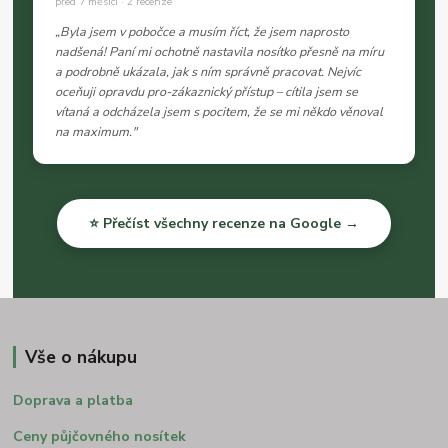
před 7 měsíci · 2 recenze
„Byla jsem v pobočce a musím říct, že jsem naprosto
nadšená! Paní mi ochotně nastavila nosítko přesně na míru
a podrobně ukázala, jak s ním správně pracovat. Nejvíc
oceňuji opravdu pro-zákaznický přístup – cítila jsem se
vítaná a odcházela jsem s pocitem, že se mi někdo věnoval
na maximum."
⭐ Přečíst všechny recenze na Google →
Vše o nákupu
Doprava a platba
Ceny půjčovného nosítek