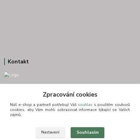
Kontakt
+420 775693830
Zpracování cookies
Otevírací doba: PO-PÁ: 9:00-16:00 NUTNÁ REZERVACE
Náš e-shop a partneři potřebují Váš
souhlas
s použitím souborů
info@zkusnositko.cz
cookies, aby Vám mohli zobrazovat informace týkající se Vašich
zájmů.
Souhlasím
Nastavení