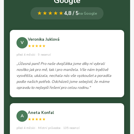
Google
★★★★★
4,8 / 5
na Google
Veronika Juklová
V
★★★★★
před 4 měsíci · 9 recenzí
„Úžasná paní! Pro naše dvojčátka jsme díky ní vybrali
nosítko jak pro mě, tak i pro manžela. Vše nám trpělivě
vysvětlila, ukázala, nechala nás vše vyzkoušet a poradila
podle našich potřeb. Odcházeli jsme sebejistí, že máme
opravdu to nejlepší řešení pro celou rodinu."
Aneta Konfal
A
★★★★★
před 4 měsíci · Místní průvodce · 135 recenzí