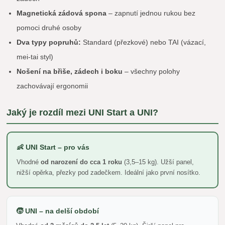
Magnetická zádová spona
– zapnutí jednou rukou bez
pomoci druhé osoby
Dva typy popruhů:
Standard (přezkové) nebo TAI (vázací,
mei-tai styl)
Nošení na břiše, zádech i boku
– všechny polohy
zachovávají ergonomii
Jaký je rozdíl mezi UNI Start a UNI?
👶 UNI Start – pro vás
Vhodné
od narození do cca 1 roku
(3,5–15 kg). Užší panel,
nižší opěrka, přezky pod zadečkem. Ideální jako první nosítko.
🧒 UNI – na delší období