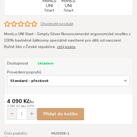
Ohodnotit produkt
MoniLu UNI Start – Simply Silver Novorozenecké ergonomické nosítko z
100% bavlněné šátkoviny speciálně navržené pro děti od narození.
Ručně šito v České republice.
celý popis
Dostupnost
skladem
Provedení popruhů
4 090 Kč
/
ks
3 380 Kč
bez DPH
Přidat do košíku
Číslo produktu:
MUS006-1