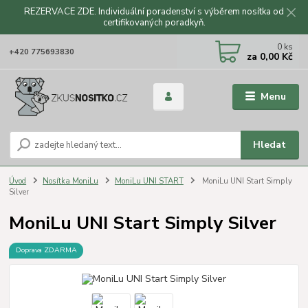
REZERVACE ZDE. Individuální poradenství s výběrem nosítka od
certifikovaných poradkyň.
CZK
0
ks
+420 775693830
za
0,00 Kč
Menu
Hledat
Úvod
Nosítka MoniLu
MoniLu UNI START
MoniLu UNI Start Simply
Silver
MoniLu UNI Start Simply Silver
Doprava ZDARMA