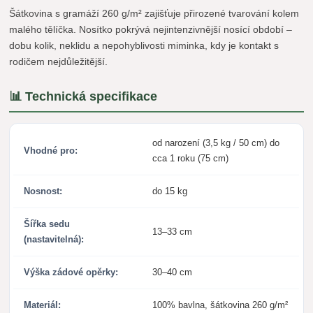
Šátkovina s gramáží 260 g/m² zajišťuje přirozené tvarování kolem
malého tělíčka. Nosítko pokrývá nejintenzivnější nosící období –
dobu kolik, neklidu a nepohyblivosti miminka, kdy je kontakt s
rodičem nejdůležitější.
📊 Technická specifikace
od narození (3,5 kg / 50 cm) do
Vhodné pro:
cca 1 roku (75 cm)
Nosnost:
do 15 kg
Šířka sedu
13–33 cm
(nastavitelná):
Výška zádové opěrky:
30–40 cm
Materiál:
100% bavlna, šátkovina 260 g/m²