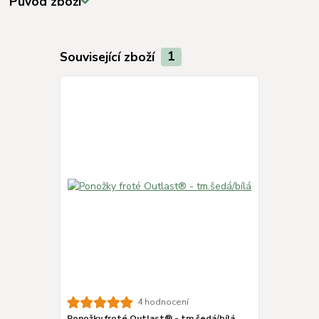
Původ zboží
Související zboží
1
4 hodnocení
Ponožky froté Outlast® - tm.šedá/bílá