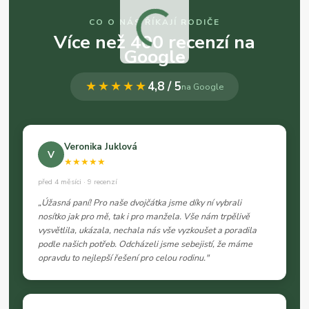
CO O NÁS ŘÍKAJÍ RODIČE
Více než 400 recenzí na
Google
★★★★★
4,8 / 5
na Google
Veronika Juklová
V
★★★★★
před 4 měsíci · 9 recenzí
„Úžasná paní! Pro naše dvojčátka jsme díky ní vybrali
nosítko jak pro mě, tak i pro manžela. Vše nám trpělivě
vysvětlila, ukázala, nechala nás vše vyzkoušet a poradila
podle našich potřeb. Odcházeli jsme sebejistí, že máme
opravdu to nejlepší řešení pro celou rodinu."