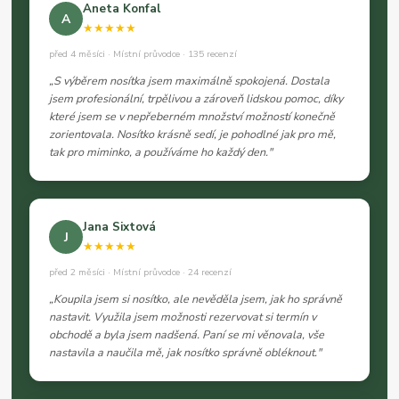
Aneta Konfal
A
★★★★★
před 4 měsíci · Místní průvodce · 135 recenzí
„S výběrem nosítka jsem maximálně spokojená. Dostala
jsem profesionální, trpělivou a zároveň lidskou pomoc, díky
které jsem se v nepřeberném množství možností konečně
zorientovala. Nosítko krásně sedí, je pohodlné jak pro mě,
tak pro miminko, a používáme ho každý den."
Jana Sixtová
J
★★★★★
před 2 měsíci · Místní průvodce · 24 recenzí
„Koupila jsem si nosítko, ale nevěděla jsem, jak ho správně
nastavit. Využila jsem možnosti rezervovat si termín v
obchodě a byla jsem nadšená. Paní se mi věnovala, vše
nastavila a naučila mě, jak nosítko správně obléknout."