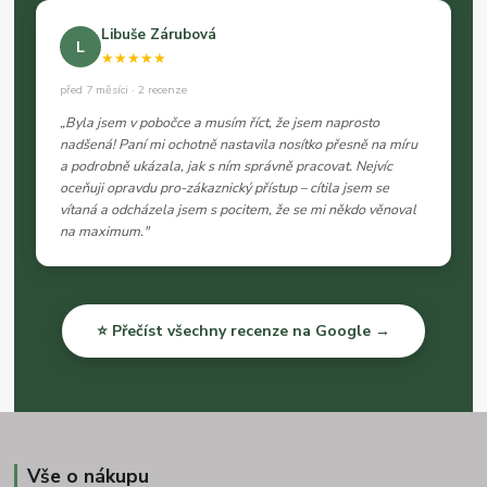
Libuše Zárubová
L
★★★★★
před 7 měsíci · 2 recenze
„Byla jsem v pobočce a musím říct, že jsem naprosto
nadšená! Paní mi ochotně nastavila nosítko přesně na míru
a podrobně ukázala, jak s ním správně pracovat. Nejvíc
oceňuji opravdu pro-zákaznický přístup – cítila jsem se
vítaná a odcházela jsem s pocitem, že se mi někdo věnoval
na maximum."
⭐ Přečíst všechny recenze na Google →
Vše o nákupu