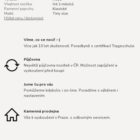
Vhodnost nosítka:
Od 2 měsíců
Ramenní popruhy:
Klasické
Model:
Tiny size
Hlídat cenu / dostupnost
Víme, co se nosí! :-)
Více jak 10 let zkušeností. Poradkyně s certifikací Trageschule.
Půjčovna
Největší půjčovna nosítek v ČR. Možnost zapůjčení a
vyzkoušení před koupí.
Jsme tu pro vás
Pomůžeme kdykoliv, i on-line. Poradíme s výběrem i
nastavením.
Kamenná prodejna
Vše k vyzkoušení v Praze, s odborným servisem.