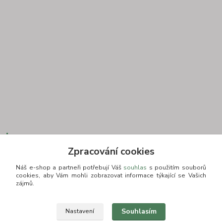
Kontakt
Zpracování cookies
Náš e-shop a partneři potřebují Váš
souhlas
s použitím souborů
cookies, aby Vám mohli zobrazovat informace týkající se Vašich
+420 775693830
zájmů.
Otevírací doba: PO-PÁ: 9:00-16:00 NUTNÁ REZERVACE
info@zkusnositko.cz
Souhlasím
Nastavení