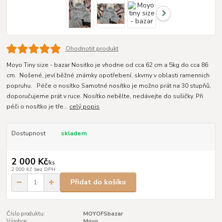
Ohodnotit produkt
Moyo Tiny size - bazar Nositko je vhodne od cca 62 cm a 5kg do cca 86
cm. Nošené, jeví běžné známky opotřebení, skvrny v oblasti ramennich
popruhu. Péče o nosítko Samotné nosítko je možno prát na 30 stupňů,
doporučujeme prát v ruce. Nosítko nebělte, nedávejte do sušičky. Při
péči o nosítko je tře...
celý popis
Dostupnost
skladem
2 000 Kč
/
ks
2 000 Kč
bez DPH
Přidat do košíku
Číslo produktu:
MOYOFSbazar
Výrobce:
Moyo