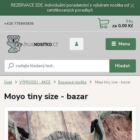
REZERVACE ZDE. Individuální poradenství s výběrem nosítka od
certifikovaných poradkyň.
CZK
0
ks
+420 775693830
za
0,00 Kč
Menu
Hledat
Úvod
VÝPRODEJ - AKCE
Bazarová nosítka
Moyo tiny size - bazar
Moyo tiny size - bazar