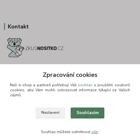
Kontakt
+420 775693830
Zpracování cookies
Otevírací doba: PO-PÁ: 9:00-16:00 NUTNÁ REZERVACE
Náš e-shop a partneři potřebují Váš
souhlas
s použitím souborů
info@zkusnositko.cz
cookies, aby Vám mohli zobrazovat informace týkající se Vašich
zájmů.
Souhlasím
Nastavení
© Copyright 2015-2026 ZkusNositko.cz
Souhlas můžete odmítnout
zde
.
Vytvořeno na
Eshop-rychle.cz