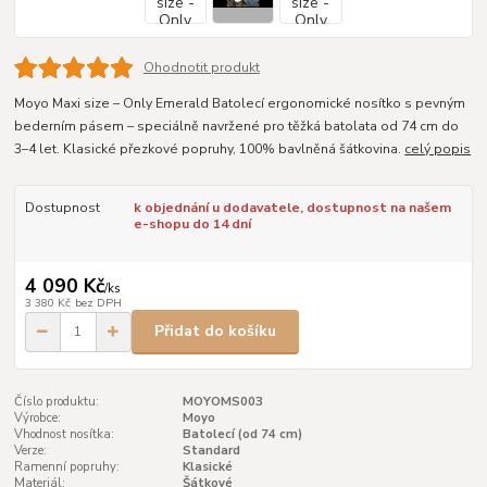
Ohodnotit produkt
Moyo Maxi size – Only Emerald Batolecí ergonomické nosítko s pevným
bederním pásem – speciálně navržené pro těžká batolata od 74 cm do
3–4 let. Klasické přezkové popruhy, 100% bavlněná šátkovina.
celý popis
Dostupnost
k objednání u dodavatele, dostupnost na našem
e-shopu do 14 dní
4 090 Kč
/
ks
3 380 Kč
bez DPH
Přidat do košíku
Číslo produktu:
MOYOMS003
Výrobce:
Moyo
Vhodnost nosítka:
Batolecí (od 74 cm)
Verze:
Standard
Ramenní popruhy:
Klasické
Materiál:
Šátkové