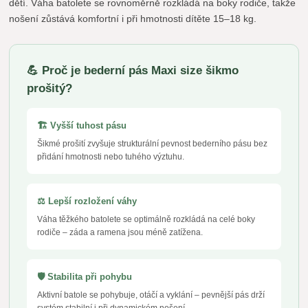
dětí. Váha batolete se rovnoměrně rozkládá na boky rodiče, takže
nošení zůstává komfortní i při hmotnosti dítěte 15–18 kg.
💪 Proč je bederní pás Maxi size šikmo
prošitý?
🏗️ Vyšší tuhost pásu
Šikmé prošití zvyšuje strukturální pevnost bederního pásu bez
přidání hmotnosti nebo tuhého výztuhu.
⚖️ Lepší rozložení váhy
Váha těžkého batolete se optimálně rozkládá na celé boky
rodiče – záda a ramena jsou méně zatížena.
🛡️ Stabilita při pohybu
Aktivní batole se pohybuje, otáčí a vyklání – pevnější pás drží