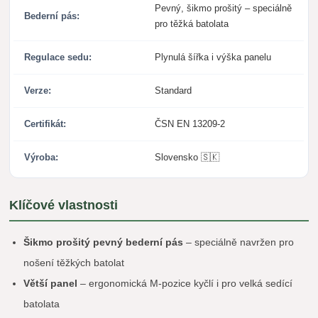
Pevný, šikmo prošitý – speciálně
Bederní pás:
pro těžká batolata
Regulace sedu:
Plynulá šířka i výška panelu
Verze:
Standard
Certifikát:
ČSN EN 13209-2
Výroba:
Slovensko 🇸🇰
Klíčové vlastnosti
Šikmo prošitý pevný bederní pás
– speciálně navržen pro
nošení těžkých batolat
Větší panel
– ergonomická M-pozice kyčlí i pro velká sedící
batolata