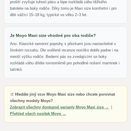
prošití zvyšuje tuhost pásu a lépe rozkládá váhu těžkého
batolete na boky rodiče. Díky tomu je Maxi size komfortní i pro
děti vážící 15–18 kg, typické ve věku 2–3 let.
Je Moyo Maxi size vhodné pro oba rodiče?
Ano. Klasické ramenní popruhy s přezkami jsou nastavitelné v
širokém rozsahu. Dle ověřené recenze nosítko dobře padne i na
menší výšku rodiče. Bederní pás se zvedajícími se boky
rozkládá váhu dítěte rovnoměrně pro pohodlné nošení maminek i
tatínků.
🎨
Hledáte jiný vzor Moyo Maxi size nebo chcete porovnat
všechny modely Moyo?
Zobrazit všechny dostupné varianty Moyo Maxi size →
|
Přehled všech nosítek Moyo →