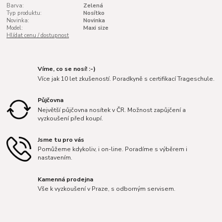
Barva:
Zelená
Typ produktu:
Nosítko
Novinka:
Novinka
Model:
Maxi size
Hlídat cenu / dostupnost
Víme, co se nosí! :-)
Více jak 10 let zkušeností. Poradkyně s certifikací Trageschule.
Půjčovna
Největší půjčovna nosítek v ČR. Možnost zapůjčení a
vyzkoušení před koupí.
Jsme tu pro vás
Pomůžeme kdykoliv, i on-line. Poradíme s výběrem i
nastavením.
Kamenná prodejna
Vše k vyzkoušení v Praze, s odborným servisem.