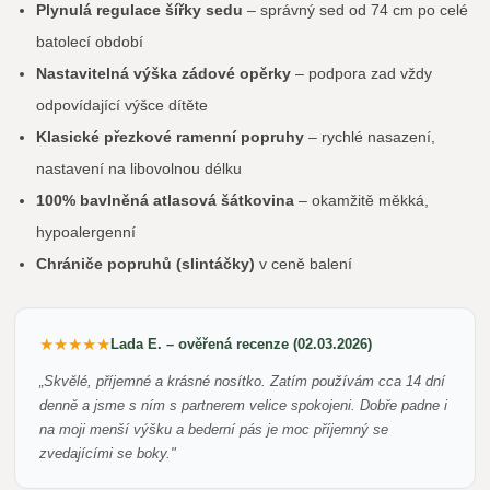
Plynulá regulace šířky sedu
– správný sed od 74 cm po celé
batolecí období
Nastavitelná výška zádové opěrky
– podpora zad vždy
odpovídající výšce dítěte
Klasické přezkové ramenní popruhy
– rychlé nasazení,
nastavení na libovolnou délku
100% bavlněná atlasová šátkovina
– okamžitě měkká,
hypoalergenní
Chrániče popruhů (slintáčky)
v ceně balení
★★★★★
Lada E. – ověřená recenze (02.03.2026)
„Skvělé, příjemné a krásné nosítko. Zatím používám cca 14 dní
denně a jsme s ním s partnerem velice spokojeni. Dobře padne i
na moji menší výšku a bederní pás je moc příjemný se
zvedajícími se boky."