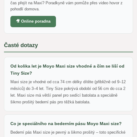
čas přejít na Maxi? Poradkyně vám pomůže přes video hovor z
pohodlí domova.
🎥 Online poradna
Časté dotazy
Od kolika let je Moyo Maxi size vhodné a čím se liší od
Tiny Size?
Maxi size je vhodné od cca 74 cm délky dítěte (přibližně od 9–12
měsíců) do 3–4 let. Tiny Size pokrývá období od 56 cm do cca 2
let. Maxi size má větší panel pro sedící batolata a speciálně
šikmo prošitý bederní pás pro těžká batolata.
Co je speciálního na bederním pásu Moyo Maxi size?
Bederní pás Maxi size je pevný a šikmo prošitý – toto specifické