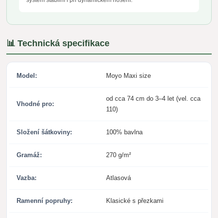
systém stabilní i při dynamickém nošení.
📊 Technická specifikace
Model:
Moyo Maxi size
od cca 74 cm do 3–4 let (vel. cca
Vhodné pro:
110)
Složení šátkoviny:
100% bavlna
Gramáž:
270 g/m²
Vazba:
Atlasová
Ramenní popruhy:
Klasické s přezkami