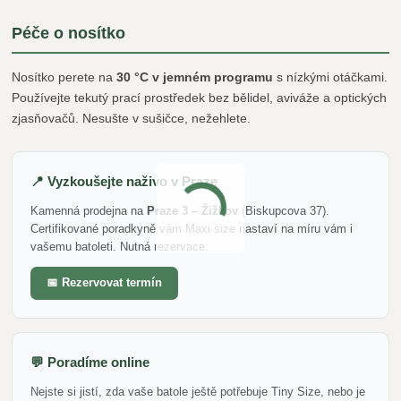
Péče o nosítko
Nosítko perete na
30 °C v jemném programu
s nízkými otáčkami.
Používejte tekutý prací prostředek bez bělidel, aviváže a optických
zjasňovačů. Nesušte v sušičce, nežehlete.
📍 Vyzkoušejte naživo v Praze
Kamenná prodejna na
Praze 3 – Žižkov
(Biskupcova 37).
Certifikované poradkyně vám Maxi size nastaví na míru vám i
vašemu batoleti. Nutná rezervace.
📅 Rezervovat termín
💬 Poradíme online
Nejste si jistí, zda vaše batole ještě potřebuje Tiny Size, nebo je