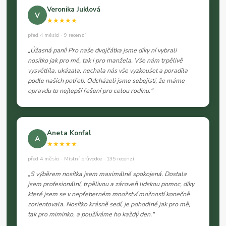
Veronika Juklová
V
★★★★★
před 4 měsíci · 9 recenzí
„Úžasná paní! Pro naše dvojčátka jsme díky ní vybrali
nosítko jak pro mě, tak i pro manžela. Vše nám trpělivě
vysvětlila, ukázala, nechala nás vše vyzkoušet a poradila
podle našich potřeb. Odcházeli jsme sebejistí, že máme
opravdu to nejlepší řešení pro celou rodinu."
Aneta Konfal
A
★★★★★
před 4 měsíci · Místní průvodce · 135 recenzí
„S výběrem nosítka jsem maximálně spokojená. Dostala
jsem profesionální, trpělivou a zároveň lidskou pomoc, díky
které jsem se v nepřeberném množství možností konečně
zorientovala. Nosítko krásně sedí, je pohodlné jak pro mě,
tak pro miminko, a používáme ho každý den."