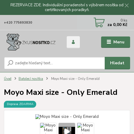
REZERVACE ZDE. Individuální poradenství s výběrem nosítka od
certifikovaných poradkyň.
CZK
0
ks
+420 775693830
za
0,00 Kč
Menu
Hledat
Úvod
Batolecí nosítka
Moyo Maxi size - Only Emerald
Moyo Maxi size - Only Emerald
Doprava ZDARMA