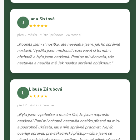
Jana Sixtová
J
★★★★★
před 2 měsíci · Místní průvodce · 24 recenzí
„Koupila jsem si nosítko, ale nevěděla jsem, jak ho správně
nastavit. Využila jsem možnosti rezervovat si termín v
obchodě a byla jsem nadšená. Paní se mi věnovala, vše
nastavila a naučila mě, jak nosítko správně obléknout."
Libuše Zárubová
L
★★★★★
před 7 měsíci · 2 recenze
„Byla jsem v pobočce a musím říct, že jsem naprosto
nadšená! Paní mi ochotně nastavila nosítko přesně na míru
a podrobně ukázala, jak s ním správně pracovat. Nejvíc
oceňuji opravdu pro-zákaznický přístup – cítila jsem se
vítaná a odcházela jsem s pocitem, že se mi někdo věnoval