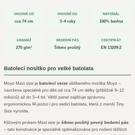
VHODNÉ OD
VHODNÉ DO
MATERIÁL
cca 74 cm
3–4 roky
100% bavlna
GRAMÁŽ
BEDERNÍ PÁS
CERTIFIKÁT
270 g/m²
Šikmo prošitý
EN 13209-2
Batolecí nosítko pro velké batolata
Moyo Maxi size je
batolecí verze
oblíbeného nosítka Moyo –
navržena speciálně pro děti od cca 74 cm délky (přibližně 9–12
měsíců) až do 3–4 let. Větší panel zajišťuje správnou
ergonomickou M-pozici i pro sedici batolata, která z menší Tiny
Size vyrostla.
Klíčovým prvkem Maxi size je
šikmo prošitý pevný bederní pás
– tato konstrukce je speciálně optimalizována pro nošení těžších