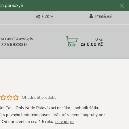
ch poradkyň.
Přihlášení
CZK
 si rady? Zavolejte.
0
ks
za
0,00 Kč
 775693830
Ohodnotit produkt
ni Tai – Only Nude Polovázací nosítko – pohodlí šátku
é s pevným bederním pásem. Vázací ramenní popruhy bez
. Od narození do cca 1,5 roku.
celý popis