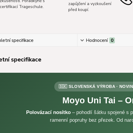
zkušeností. Poradkyně s
zapůjčení a vyzkoušení
certifikací Trageschule.
před koupí.
etní specifikace
Hodnocení
0
tní specifikace
🇸🇰 SLOVENSKÁ VÝROBA · NOVI
Moyo Uni Tai – 
Polovázací nosítko
– pohodlí šátku spojené s
ramenní popruhy bez přezek. Od naro