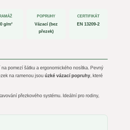
RAMÁŽ
POPRUHY
CERTIFIKÁT
0 g/m²
Vázací (bez
EN 13209-2
přezek)
ojí na pomezí šátku a ergonomického nosítka. Pevný
přezek na ramenou jsou
úzké vázací popruhy
, které
tavování přezkového systému. Ideální pro rodiny,