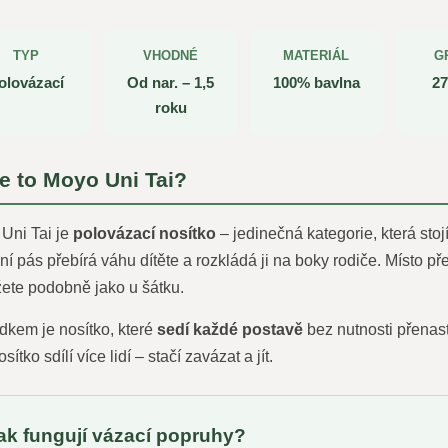
TYP
VHODNÉ
MATERIÁL
G
olovázací
Od nar. – 1,5
100% bavlna
27
roku
je to Moyo Uni Tai?
Uni Tai je
polovázací nosítko
– jedinečná kategorie, která st
ní pás přebírá váhu dítěte a rozkládá ji na boky rodiče. Místo 
žete podobně jako u šátku.
dkem je nosítko, které
sedí každé postavě
bez nutnosti přenas
sítko sdílí více lidí – stačí zavázat a jít.
ak fungují vázací popruhy?