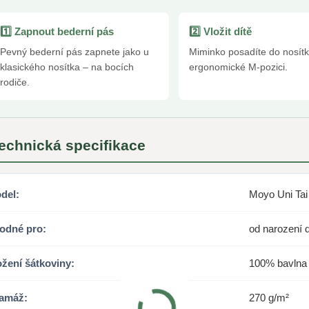
1️⃣ Zapnout bederní pás
2️⃣ Vložit dítě
Pevný bederní pás zapnete jako u
Miminko posadíte do nosítk
klasického nosítka – na bocích
ergonomické M-pozici.
rodiče.
Technická specifikace
del:
Moyo Uni Tai
odné pro:
od narození d
ožení šátkoviny:
100% bavlna
amáž:
270 g/m²