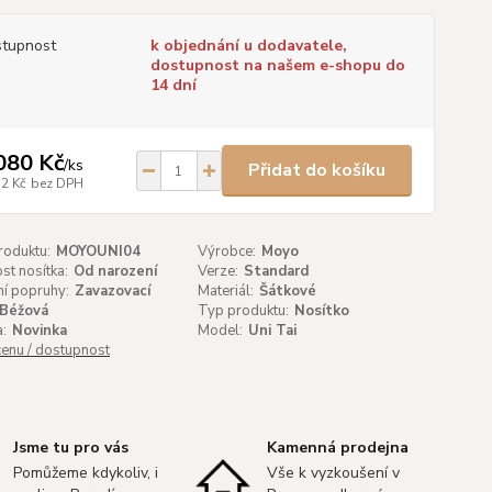
tupnost
k objednání u dodavatele,
dostupnost na našem e-shopu do
14 dní
080 Kč
/
ks
Přidat do košíku
72 Kč
bez DPH
roduktu:
MOYOUNI04
Výrobce:
Moyo
t nosítka:
Od narození
Verze:
Standard
í popruhy:
Zavazovací
Materiál:
Šátkové
Béžová
Typ produktu:
Nosítko
:
Novinka
Model:
Uni Tai
cenu / dostupnost
Jsme tu pro vás
Kamenná prodejna
Pomůžeme kdykoliv, i
Vše k vyzkoušení v