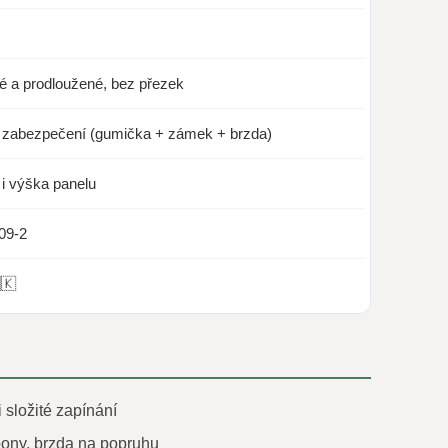
é a prodloužené, bez přezek
té zabezpečení (gumička + zámek + brzda)
 i výška panelu
09-2
🇰
 složité zapínání
ony, brzda na popruhu