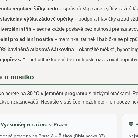
ynulá regulace šířky sedu
– správná M-pozice kyčlí v každé fázi
stavitelná výška zádové opěrky
– podpora hlavičky a zad vž
iverzální střih
– sedne každé postavě bez nutnosti přenastavo
eální pro sdílení nosítka
– maminka, tatínek i babička se přizpů
0% bavlněná atlasová šátkovina
– okamžitě měkká, hypoaler
ojopřezka"
- pohodlné kojení, bez nutnosti rozvazovat popruhy
e o nosítko
ko perete na
30 °C v jemném programu
s nízkými otáčkami. Pou
ických zjasňovačů. Nesušte v sušičce, nežehlete - jen pouze ne
 Vyzkoušejte naživo v Praze
💬 
menná prodejna na
Praze 3 – Žižkov
(Biskupcova 37).
Nejst