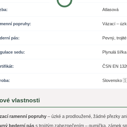
zba:
Atlasová
menní popruhy:
Vázací – úzk
derní pás:
Pevný, troji
gulace sedu:
Plynulá šířka
tifikát:
ČSN EN 132
roba:
Slovensko 
ové vlastnosti
zací ramenní popruhy
– úzké a prodloužené, žádné přezky ani
vný bederní pás
s trojitým zabezpečením – gumička, zámek sp