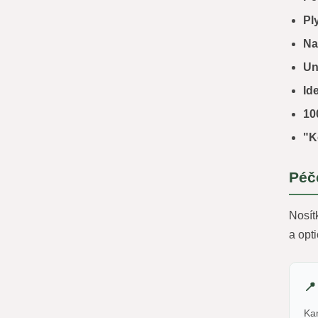
Pl
Na
Un
Id
10
"K
Péč
Nosít
a opt
📍
Ka