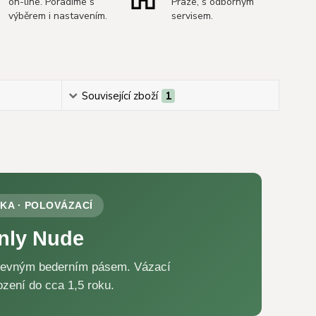
on-line. Poradíme s
Praze, s odborným
výběrem i nastavením.
servisem.
Související zboží
1
NKA · POLOVÁZACÍ
Only Nude
 pevným bederním pásem. Vázací
zení do cca 1,5 roku.