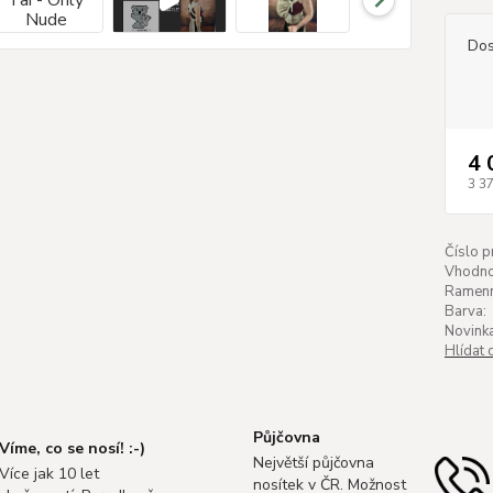
Dos
4 
3 3
Číslo p
Vhodnos
Ramenn
Barva:
Novinka
Hlídat 
Půjčovna
Víme, co se nosí! :-)
Největší půjčovna
Více jak 10 let
nosítek v ČR. Možnost