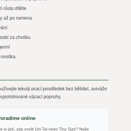
 růstu dítěte
dy až po ramena
vání
sobí za chvilku
genní
 nosítka
žívejte tekutý prací prostředek bez bělidel, aviváže
vypolstrované vázací popruhy.
Poradíme online
e si jistí, zda zvolit Uni Tai nebo Tiny Size? Naše