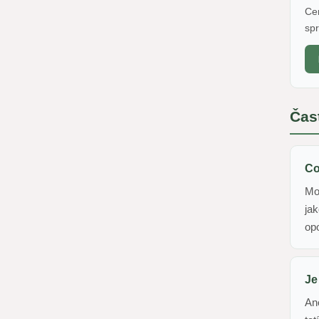
Cer
spr
Čas
Co
Mo
jak
opo
Je
An