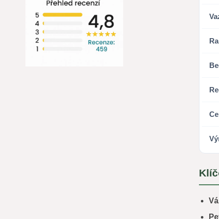
Va
Ra
Be
Re
Cer
Vý
Klíč
Vá
Pe