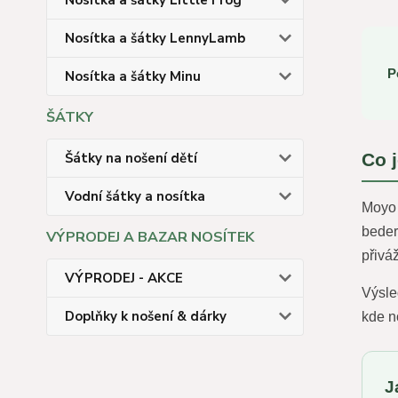
Nosítka a šátky Little Frog
Nosítka a šátky LennyLamb
P
Nosítka a šátky Minu
ŠÁTKY
Šátky na nošení dětí
Co 
Vodní šátky a nosítka
Moyo 
beder
VÝPRODEJ A BAZAR NOSÍTEK
přivá
VÝPRODEJ - AKCE
Výsle
Doplňky k nošení & dárky
kde no
J