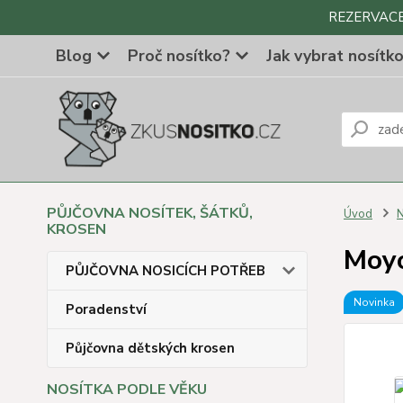
REZERVACE Z
Blog
Proč nosítko?
Jak vybrat nosítk
PŮJČOVNA NOSÍTEK, ŠÁTKŮ,
Úvod
N
KROSEN
Moyo
PŮJČOVNA NOSICÍCH POTŘEB
Novinka
Poradenství
Půjčovna dětských krosen
NOSÍTKA PODLE VĚKU