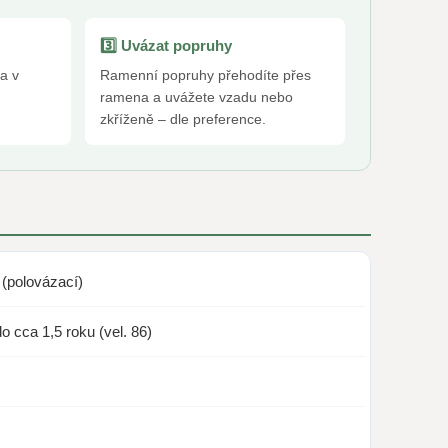
3️⃣ Uvázat popruhy
a v
Ramenní popruhy přehodíte přes
ramena a uvážete vzadu nebo
zkříženě – dle preference.
 (polovázací)
o cca 1,5 roku (vel. 86)