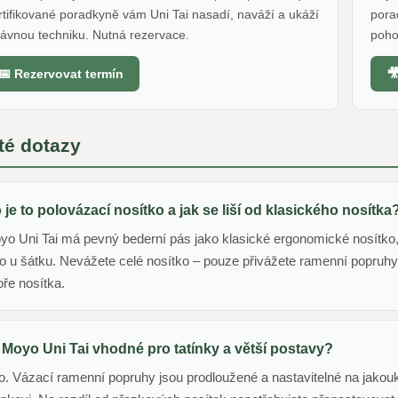
tifikované poradkyně vám Uni Tai nasadí, naváží a ukáží
pora
ávnou techniku. Nutná rezervace.
poho
📅 Rezervovat termín

té dotazy
 je to polovázací nosítko a jak se liší od klasického nosítka
yo Uni Tai má pevný bederní pás jako klasické ergonomické nosítko
o u šátku. Nevážete celé nosítko – pouze přivážete ramenní popruhy.
ře nosítka.
 Moyo Uni Tai vhodné pro tatínky a větší postavy?
o. Vázací ramenní popruhy jsou prodloužené a nastavitelné na jako