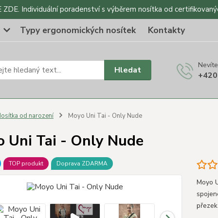
DE. Individuální poradenství s výběrem nosítka od certifikovaný
o
Typy ergonomických nosítek
Kontakty
Nevíte
Hledat
+420
osítka od narození
Moyo Uni Tai - Only Nude
 Uni Tai - Only Nude
TOP produkt
Doprava ZDARMA
Moyo U
spojen
přezek