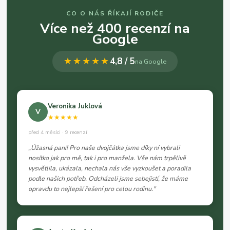
CO O NÁS ŘÍKAJÍ RODIČE
Více než 400 recenzí na
Google
★★★★★
4,8 / 5
na Google
Veronika Juklová
V
★★★★★
před 4 měsíci · 9 recenzí
„Úžasná paní! Pro naše dvojčátka jsme díky ní vybrali
nosítko jak pro mě, tak i pro manžela. Vše nám trpělivě
vysvětlila, ukázala, nechala nás vše vyzkoušet a poradila
podle našich potřeb. Odcházeli jsme sebejistí, že máme
opravdu to nejlepší řešení pro celou rodinu."