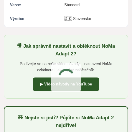
Verze:
Standard
Výroba:
🇸🇰 Slovensko
🎥 Jak správně nastavit a obléknout NoMa
Adapt 2?
Podívejte se na naše video návody – nastavení NoMa
zvládnete i jako úplný začátečník.
▶ Video návody na YouTube
🧸 Nejste si jistí? Půjčte si NoMa Adapt 2
nejdříve!