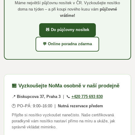
Máme největší půjčovnu nosítek v ČR. Vyzkoušejte nosítko
doma na týden – a při koupi nového kusu vám
půjčovné
vrátíme!
🧸 Do půjčovny nosítek
💬 Online poradna zdarma
🏪 Vyzkoušejte NoMa osobně v naší prodejně
📍
Biskupcova 37, Praha 3
| 📞
+420 775 693 830
🕐 PO–PÁ: 9:00–16:00 |
Nutná rezervace předem
Přijďte si nosítko vyzkoušet nanečisto. Naše certifikovaná
poradkyně vám nosítko nastaví přímo na míru a ukáže, jak
správně vkládat miminko.