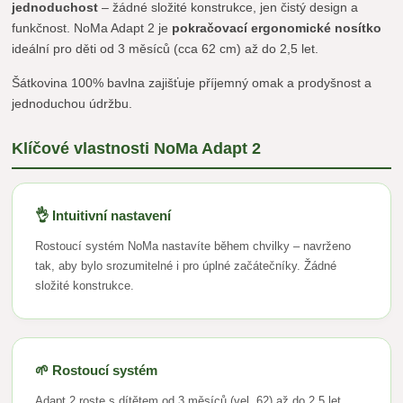
jednoduchost
– žádné složité konstrukce, jen čistý design a
funkčnost. NoMa Adapt 2 je
pokračovací ergonomické nosítko
ideální pro děti od 3 měsíců (cca 62 cm) až do 2,5 let.
Šátkovina 100% bavlna zajišťuje příjemný omak a prodyšnost a
jednoduchou údržbu.
Klíčové vlastnosti NoMa Adapt 2
👌 Intuitivní nastavení
Rostoucí systém NoMa nastavíte během chvilky – navrženo
tak, aby bylo srozumitelné i pro úplné začátečníky. Žádné
složité konstrukce.
🌱 Rostoucí systém
Adapt 2 roste s dítětem od 3 měsíců (vel. 62) až do 2,5 let.