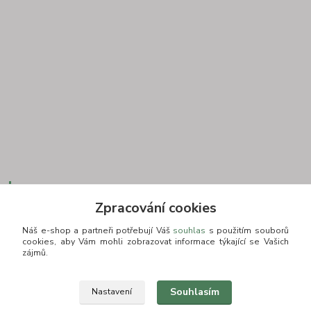
Kontakt
Zpracování cookies
Náš e-shop a partneři potřebují Váš
souhlas
s použitím souborů
cookies, aby Vám mohli zobrazovat informace týkající se Vašich
+420 775693830
zájmů.
Otevírací doba: PO-PÁ: 9:00-16:00 NUTNÁ REZERVACE
info@zkusnositko.cz
Souhlasím
Nastavení