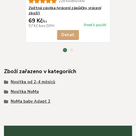
228 hodnocení
Zpětná zásilka (vrácení zápůjčky, vrácení
Kšiltovka t
zboží)
royal
69 Kč
379 Kč
/
ks
/
ks
Ihned k použití
57 Kč
bez DPH
313 Kč
bez 
Detail
Zboží zařazeno v kategoriích
Nosítka od 2-4 měsíců
Nosítka NoMa
NoMa baby Adapt 2