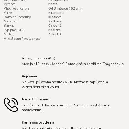
Výrobce:
NoMa
Vhodnost nosítka:
Od 3 měsíců ( 62 cm)
Verze:
Standard
Ramenní popruhy:
Klasické
Materiál:
Šátkové
Barva:
Červená
Typ produktu:
Nosítko
Model:
Adapt 2
Hlídat cenu / dostupnost
Víme, co se nosí! :-)
Více jak 10 let zkušeností. Poradkyně s certifikací Trageschule.
Půjčovna
Největší půjčovna nosítek v ČR. Možnost zapůjčení a
vyzkoušení před koupí.
Jsme tu pro vás
Pomůžeme kdykoliv, i on-line. Poradíme s výběrem i
nastavením.
Kamenná prodejna
Vše k vyzkoušení v Praze, s odborným servisem.