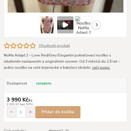
Ohodnotit produkt
NoMa Adapt 2 – Love Red/Grey Elegantní pokračovací nosítko s
intuitivním nastavením a originálním vzorem. Od 3 měsíců do 2,5 let –
jedno nosítko na celé kojenecké a batolecí období.
celý popis
Dostupnost
skladem
3 990 Kč
/
ks
3 990 Kč
bez DPH
Přidat do košíku
Číslo produktu:
NomaA2_21