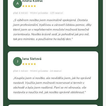
Aneta Konfal
A
★★★★★
před 4 měsíci · Místní průvodce · 135 recenzí
„S výběrem nosítka jsem maximálně spokojená. Dostala
jsem profesionální, trpělivou a zároveň lidskou pomoc, díky
které jsem se v nepřeberném množství možností konečně
zorientovala. Nosítko krásně sedí, je pohodlné jak pro mě,
tak pro miminko, a používáme ho každý den."
Jana Sixtová
J
★★★★★
před 2 měsíci · Místní průvodce · 24 recenzí
„Koupila jsem si nosítko, ale nevěděla jsem, jak ho správně
nastavit. Využila jsem možnosti rezervovat si termín v
obchodě a byla jsem nadšená. Paní se mi věnovala, vše
nastavila a naučila mě, jak nosítko správně obléknout."