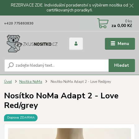
REZERVACE ZDE. Individuální poradenství s výběrem nosítka od
certifikovaných poradkyň.
CZK
0
ks
+420 775693830
za
0,00 Kč
Menu
Hledat
Úvod
Nosítka NoMa
Nosítko NoMa Adapt 2 - Love Red/grey
Nosítko NoMa Adapt 2 - Love
Red/grey
Doprava ZDARMA