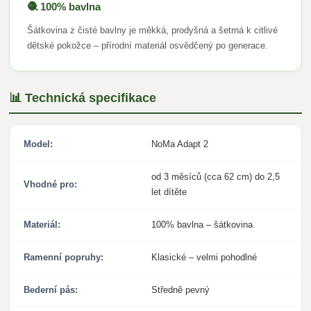
🧶 100% bavlna
Šátkovina z čisté bavlny je měkká, prodyšná a šetrná k citlivé
dětské pokožce – přírodní materiál osvědčený po generace.
📊 Technická specifikace
Model:
NoMa Adapt 2
od 3 měsíců (cca 62 cm) do 2,5
Vhodné pro:
let dítěte
Materiál:
100% bavlna – šátkovina
Ramenní popruhy:
Klasické – velmi pohodlné
Bederní pás:
Středně pevný