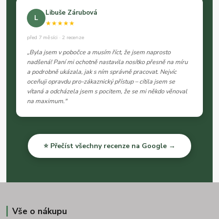
Libuše Zárubová
L
★★★★★
před 7 měsíci · 2 recenze
„Byla jsem v pobočce a musím říct, že jsem naprosto
nadšená! Paní mi ochotně nastavila nosítko přesně na míru
a podrobně ukázala, jak s ním správně pracovat. Nejvíc
oceňuji opravdu pro-zákaznický přístup – cítila jsem se
vítaná a odcházela jsem s pocitem, že se mi někdo věnoval
na maximum."
⭐ Přečíst všechny recenze na Google →
Vše o nákupu