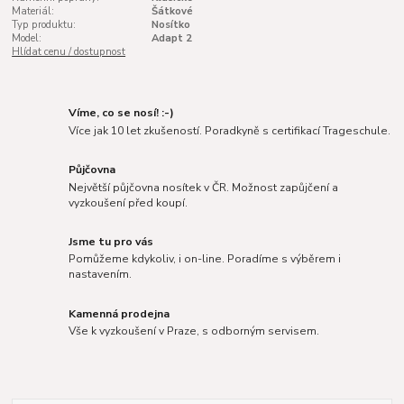
Materiál:
Šátkové
Typ produktu:
Nosítko
Model:
Adapt 2
Hlídat cenu / dostupnost
Víme, co se nosí! :-)
Více jak 10 let zkušeností. Poradkyně s certifikací Trageschule.
Půjčovna
Největší půjčovna nosítek v ČR. Možnost zapůjčení a
vyzkoušení před koupí.
Jsme tu pro vás
Pomůžeme kdykoliv, i on-line. Poradíme s výběrem i
nastavením.
Kamenná prodejna
Vše k vyzkoušení v Praze, s odborným servisem.