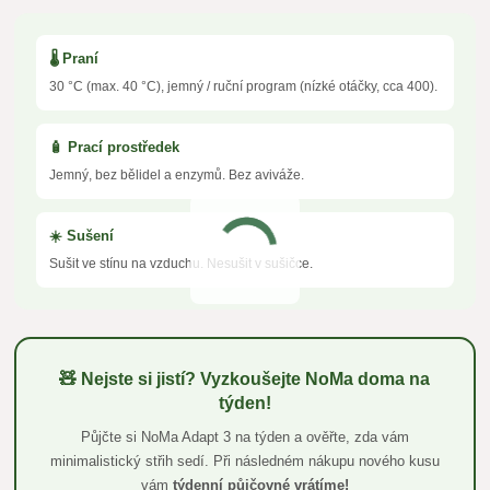
🌡️ Praní
30 °C (max. 40 °C), jemný / ruční program (nízké otáčky, cca 400).
🧴 Prací prostředek
Jemný, bez bělidel a enzymů. Bez aviváže.
☀️ Sušení
Sušit ve stínu na vzduchu. Nesušit v sušičce.
🧸 Nejste si jistí? Vyzkoušejte NoMa doma na
týden!
Půjčte si NoMa Adapt 3 na týden a ověřte, zda vám
minimalistický střih sedí. Při následném nákupu nového kusu
vám
týdenní půjčovné vrátíme!