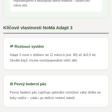
Hypoalergenní a ekologicky šetrný materiál – ideální pro
citlivé děti.
Klíčové vlastnosti NoMa Adapt 3
🌱 Rostoucí systém
Adapt 3 roste s dítětem od 12 měsíců (vel. 80) až do3,5 let.
Skvělé když chcete nosit/poponášet větší děti.
⚖️ Pevný bederní pás
Pevný bederní pás zajišťuje optimální rozložení váhy dítěte na
boky rodiče – záda i po delším nošení nebolí.