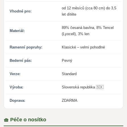
od 12 měsíců (cca 80 cm) do 3,5
Vhodné pro:
let dítěte
89% česaná bavlna, 8% Tencel
Materiál:
(Lyocell), 3% len
Ramenní popruhy:
Klasické – velmi pohodlné
Bederní pás:
Pevný
Verze:
Standard
Výroba:
Slovenská republika 🇸🇰
Doprava:
ZDARMA
🧺 Péče o nosítko