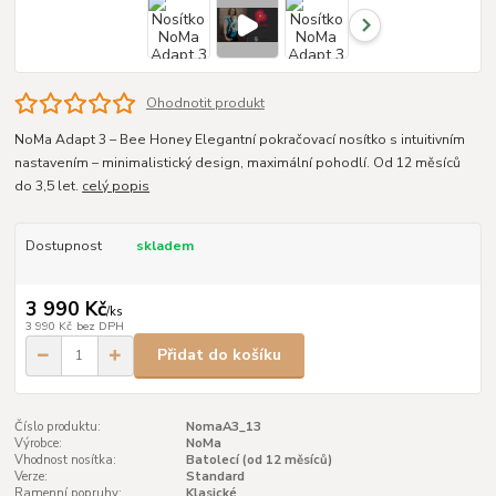
Ohodnotit produkt
NoMa Adapt 3 – Bee Honey Elegantní pokračovací nosítko s intuitivním
nastavením – minimalistický design, maximální pohodlí. Od 12 měsíců
do 3,5 let.
celý popis
Dostupnost
skladem
3 990 Kč
/
ks
3 990 Kč
bez DPH
Přidat do košíku
Číslo produktu:
NomaA3_13
Výrobce:
NoMa
Vhodnost nosítka:
Batolecí (od 12 měsíců)
Verze:
Standard
Ramenní popruhy:
Klasické