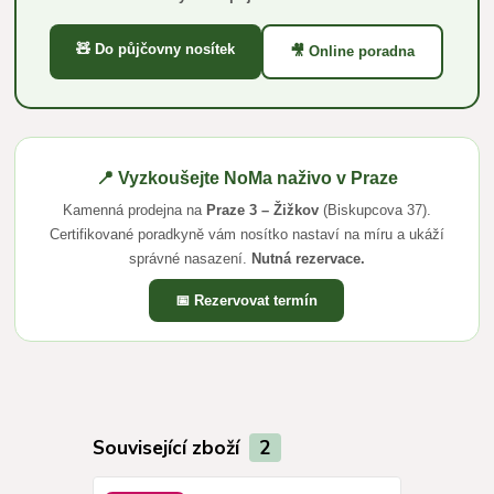
🧸 Do půjčovny nosítek
🎥 Online poradna
📍 Vyzkoušejte NoMa naživo v Praze
Kamenná prodejna na
Praze 3 – Žižkov
(Biskupcova 37).
Certifikované poradkyně vám nosítko nastaví na míru a ukáží
správné nasazení.
Nutná rezervace.
📅 Rezervovat termín
Související zboží
2