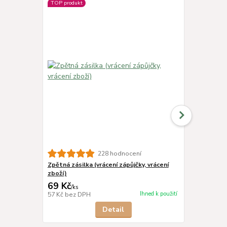
TOP produkt
228 hodnocení
Zpětná zásilka (vrácení zápůjčky, vrácení
Kšiltovka t
zboží)
royal
69 Kč
379 Kč
/
ks
/
ks
Ihned k použití
57 Kč
bez DPH
313 Kč
bez 
Detail