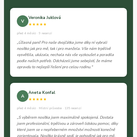
Veronika Juklová
V
★★★★★
před 4 měsíci · 9 recenzí
„Úžasná paní! Pro naše dvojčátka jsme díky ní vybrali
nosítko jak pro mě, tak i pro manžela. Vše nám trpělivě
vysvětlila, ukázala, nechala nás vše vyzkoušet a poradila
podle našich potřeb. Odcházeli jsme sebejistí, že máme
opravdu to nejlepší řešení pro celou rodinu."
Aneta Konfal
A
★★★★★
před 4 měsíci · Místní průvodce · 135 recenzí
„S výběrem nosítka jsem maximálně spokojená. Dostala
jsem profesionální, trpělivou a zároveň lidskou pomoc, díky
které jsem se v nepřeberném množství možností konečně
zorientovala. Nosítko krásně sedí, je pohodlné jak pro mě,