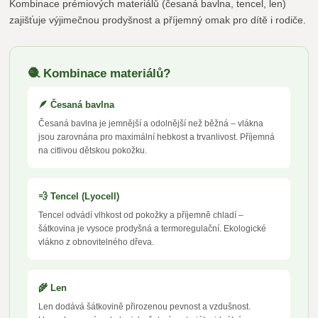
Kombinace prémiových materiálů (česaná bavlna, tencel, len)
zajišťuje výjimečnou prodyšnost a příjemný omak pro dítě i rodiče.
🧶 Kombinace materiálů?
🪶 Česaná bavlna
Česaná bavlna je jemnější a odolnější než běžná – vlákna
jsou zarovnána pro maximální hebkost a trvanlivost. Příjemná
na citlivou dětskou pokožku.
💨 Tencel (Lyocell)
Tencel odvádí vlhkost od pokožky a příjemně chladí –
šátkovina je vysoce prodyšná a termoregulační. Ekologické
vlákno z obnovitelného dřeva.
🌾 Len
Len dodává šátkovině přirozenou pevnost a vzdušnost.