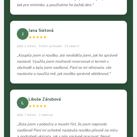
tak pro miminko, a používáme ho každý den."
Jana Sixtová
J
★★★★★
před 2 měsíci · Místní průvodce · 24 recenzí
„Koupila jsem si nosítko, ale nevěděla jsem, jak ho správně
nastavit. Využila jsem možnosti rezervovat si termín v
obchodě a byla jsem nadšená. Paní se mi věnovala, vše
nastavila a naučila mě, jak nosítko správně obléknout."
Libuše Zárubová
L
★★★★★
před 7 měsíci · 2 recenze
„Byla jsem v pobočce a musím říct, že jsem naprosto
nadšená! Paní mi ochotně nastavila nosítko přesně na míru
a podrobně ukázala, jak s ním správně pracovat. Nejvíc