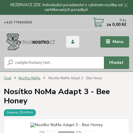
REZERVACE ZDE. Individuální poradenství s výběrem nosítka od
certifikovaných poradkyň.
CZK
0
ks
+420 775693830
za
0,00 Kč
Menu
Hledat
Úvod
Nosítka NoMa
Nosítko NoMa Adapt 3 - Bee Honey
Nosítko NoMa Adapt 3 - Bee
Honey
Doprava ZDARMA