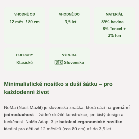
VHODNÉ OD
VHODNÉ DO
MATERIÁL
12 měs. / 80 cm
~3,5 let
89% bavlna +
8% Tencel +
3% len
POPRUHY
VÝROBA
Klasické
🇸🇰 Slovensko
Minimalistické nosítko s duší šátku – pro
každodenní život
NoMa (Nosit Mazlit) je slovenská značka, která sází na
geniální
jednoduchost
– žádné složité konstrukce, jen čistý design a
funkčnost. NoMa Adapt 3 je
batolecí ergonomické nosítko
ideální pro děti od 12 měsíců (cca 80 cm) až do 3,5 let.