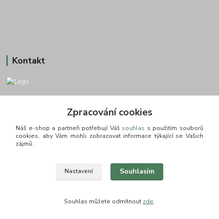
Kontakt
+420 775693830
Zpracování cookies
Otevírací doba: PO-PÁ: 9:00-16:00 NUTNÁ REZERVACE
Náš e-shop a partneři potřebují Váš
souhlas
s použitím souborů
info@zkusnositko.cz
cookies, aby Vám mohli zobrazovat informace týkající se Vašich
zájmů.
Souhlasím
Nastavení
© Copyright 2015-2026 ZkusNositko.cz
Souhlas můžete odmítnout
zde
.
Vytvořeno na
Eshop-rychle.cz