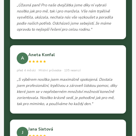
„Úžasná paní! Pro naše dvojčátka jsme díky ní vybrali
nosítko jak pro mě, tak i pro manžela. Vše nám trpělivě
vysvětlila, ukázala, nechala nás vše vyzkoušet a poradila
podle našich potřeb. Odcházeli jsme sebejistí, že máme
opravdu to nejlepší řešení pro celou rodinu."
Aneta Konfal
A
★★★★★
před 4 měsíci · Místní průvodce · 135 recenzí
„S výběrem nosítka jsem maximálně spokojená. Dostala
jsem profesionální, trpělivou a zároveň lidskou pomoc, díky
které jsem se v nepřeberném množství možností konečně
zorientovala. Nosítko krásně sedí, je pohodlné jak pro mě,
tak pro miminko, a používáme ho každý den."
Jana Sixtová
J
★★★★★