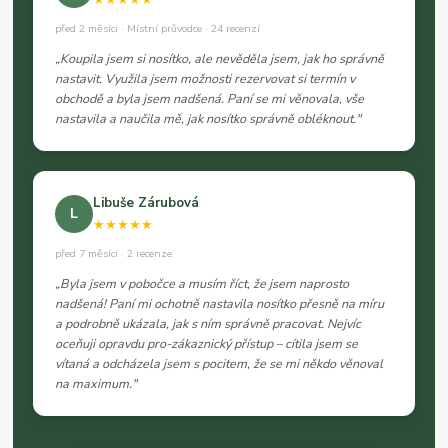
před 2 měsíci · Místní průvodce · 24 recenzí
„Koupila jsem si nosítko, ale nevěděla jsem, jak ho správně
nastavit. Využila jsem možnosti rezervovat si termín v
obchodě a byla jsem nadšená. Paní se mi věnovala, vše
nastavila a naučila mě, jak nosítko správně obléknout."
Libuše Zárubová
L
★★★★★
před 7 měsíci · 2 recenze
„Byla jsem v pobočce a musím říct, že jsem naprosto
nadšená! Paní mi ochotně nastavila nosítko přesně na míru
a podrobně ukázala, jak s ním správně pracovat. Nejvíc
oceňuji opravdu pro-zákaznický přístup – cítila jsem se
vítaná a odcházela jsem s pocitem, že se mi někdo věnoval
na maximum."