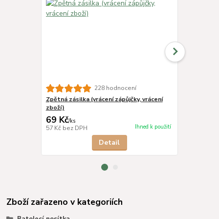
228 hodnocení
Zpětná zásilka (vrácení zápůjčky, vrácení
Kšiltovka t
zboží)
royal
69 Kč
379 Kč
/
ks
/
ks
Ihned k použití
57 Kč
bez DPH
313 Kč
bez 
Detail
Zboží zařazeno v kategoriích
Batolecí nosítka