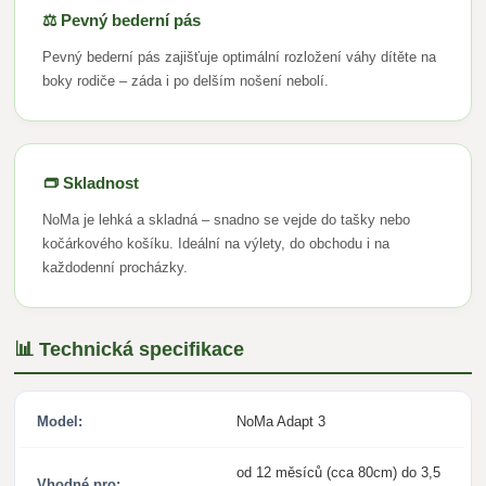
⚖️ Pevný bederní pás
Pevný bederní pás zajišťuje optimální rozložení váhy dítěte na
boky rodiče – záda i po delším nošení nebolí.
👝 Skladnost
NoMa je lehká a skladná – snadno se vejde do tašky nebo
kočárkového košíku. Ideální na výlety, do obchodu i na
každodenní procházky.
📊 Technická specifikace
Model:
NoMa Adapt 3
od 12 měsíců (cca 80cm) do 3,5
Vhodné pro: