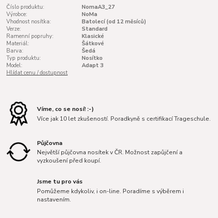
Číslo produktu:
NomaA3_27
Výrobce:
NoMa
Vhodnost nosítka:
Batolecí (od 12 měsíců)
Verze:
Standard
Ramenní popruhy:
Klasické
Materiál:
Šátkové
Barva:
Šedá
Typ produktu:
Nosítko
Model:
Adapt 3
Hlídat cenu / dostupnost
Víme, co se nosí! :-)
Více jak 10 let zkušeností. Poradkyně s certifikací Trageschule.
Půjčovna
Největší půjčovna nosítek v ČR. Možnost zapůjčení a
vyzkoušení před koupí.
Jsme tu pro vás
Pomůžeme kdykoliv, i on-line. Poradíme s výběrem i
nastavením.