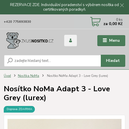
REZERVACE ZDE. Individuální poradenství s výběrem nosítka od
certifikovaných poradkyň.
CZK
0
ks
+420 775693830
za
0,00 Kč
Menu
Hledat
Úvod
Nosítka NoMa
Nosítko NoMa Adapt 3 - Love Grey (lurex)
Nosítko NoMa Adapt 3 - Love
Grey (lurex)
Doprava ZDARMA