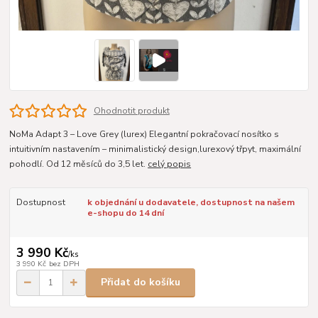
Ohodnotit produkt
NoMa Adapt 3 – Love Grey (lurex) Elegantní pokračovací nosítko s
intuitivním nastavením – minimalistický design,lurexový třpyt, maximální
pohodlí. Od 12 měsíců do 3,5 let.
celý popis
Dostupnost
k objednání u dodavatele, dostupnost na našem
e-shopu do 14 dní
3 990 Kč
/
ks
3 990 Kč
bez DPH
Přidat do košíku