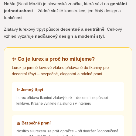
NoMa (Nosit Mazlit) je slovenská značka, která sází na
geniální
jednoduchost
– žádné složité konstrukce, jen čistý design a
funkčnost.
Zlatavý lurexový třpyt působí
decentně a neutrálně
. Celkový
vzhled vyzařuje
nadčasový design a moderní styl
.
✨ Co je lurex a proč ho milujeme?
Lurex je jemné kovové vlákno přidávané do tkaniny pro
decentní třpyt – bezpečné, elegantní a odolné praní.
✨ Jemný třpyt
Lurex přidává tkanině zlatavý lesk – decentní, nepůsobí
křiklavě. Krásně vynikne na slunci i v interiéru.
🧺 Bezpečné praní
Nosítko s lurexem lze prát v pračce – při dodržení doporučené