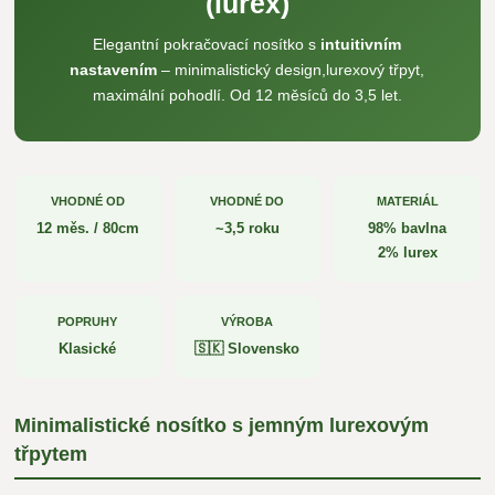
(lurex)
Elegantní pokračovací nosítko s
intuitivním
nastavením
– minimalistický design,lurexový třpyt,
maximální pohodlí. Od 12 měsíců do 3,5 let.
VHODNÉ OD
VHODNÉ DO
MATERIÁL
12 měs. / 80cm
~3,5 roku
98% bavlna
2% lurex
POPRUHY
VÝROBA
Klasické
🇸🇰 Slovensko
Minimalistické nosítko s jemným lurexovým
třpytem