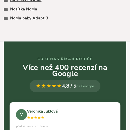
Nosítka NoMa
NoMa baby Adapt 3
CO O NÁS ŘÍKAJÍ RODIČE
Více než 400 recenzí na
Google
★★★★★
4,8 / 5
na Google
Veronika Juklová
V
★★★★★
před 4 měsíci · 9 recenzí