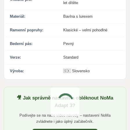
let dítěte
Materiál:
Bavlna s lurexem
Ramenní popruhy:
Klasické – velmi pohodlné
Bederní pás:
Pevný
Verze:
Standard
Výroba:
🇸🇰 Slovensko
🎥 Jak správně nastavit a obléknout NoMa
Adapt 3?
Podívejte se na naše video návody – nastavení NoMa
zvládnete i jako úplný začátečník.