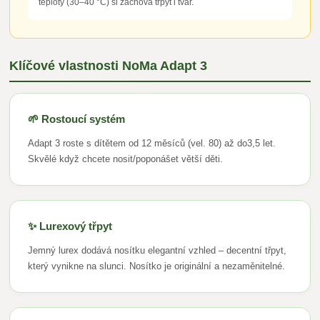
teploty (30–40 °C) si zachová třpyt i tvar.
Klíčové vlastnosti NoMa Adapt 3
🌱 Rostoucí systém
Adapt 3 roste s dítětem od 12 měsíců (vel. 80) až do3,5 let.
Skvělé když chcete nosit/poponášet větší děti.
✨ Lurexový třpyt
Jemný lurex dodává nosítku elegantní vzhled – decentní třpyt,
který vynikne na slunci. Nosítko je originální a nezaměnitelné.