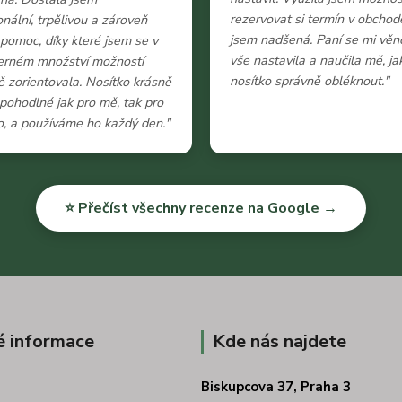
rezervovat si termín v obchod
onální, trpělivou a zároveň
jsem nadšená. Paní se mi věn
 pomoc, díky které jsem se v
vše nastavila a naučila mě, ja
erném množství možností
nosítko správně obléknout."
 zorientovala. Nosítko krásně
e pohodlné jak pro mě, tak pro
, a používáme ho každý den."
⭐ Přečíst všechny recenze na Google →
é informace
Kde nás najdete
Biskupcova 37, Praha 3