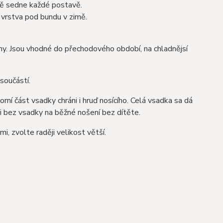
ě sedne každé postavě.
á vrstva pod bundu v zimě.
ny. Jsou vhodné do přechodového období, na chladnějsí
 součástí.
í část vsadky chráni i hruď nosícího. Celá vsadka sa dá
 i bez vsadky na běžné nošení bez dítěte.
, zvolte raději velikost větší.