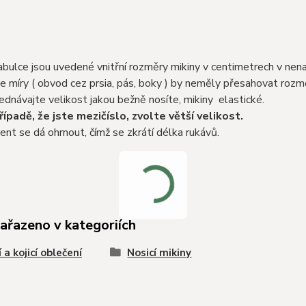
abulce jsou uvedené vnitřní rozměry mikiny v centimetrech v ne
e míry ( obvod cez prsia, pás, boky ) by neměly přesahovat rozm
ednávajte velikost jakou bežně nosíte, mikiny elastické.
řípadě, že jste mezičíslo, zvolte větší velikost.
ent se dá ohrnout, čímž se zkrátí délka rukávů.
zařazeno v kategoriích
 a kojicí oblečení
Nosicí mikiny