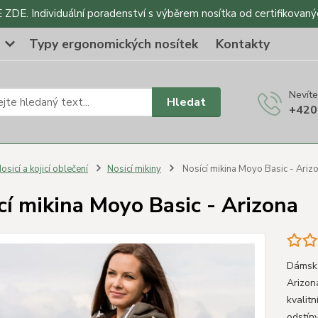
DE. Individuální poradenství s výběrem nosítka od certifikovaný
o
Typy ergonomických nosítek
Kontakty
Nevíte
Hledat
+420
osicí a kojicí oblečení
Nosicí mikiny
Nosící mikina Moyo Basic - Ariz
cí mikina Moyo Basic - Arizona
Dámská
Arizon
kvalitn
odstíny