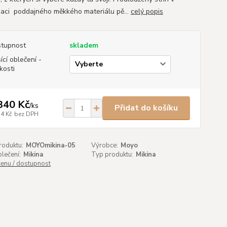
aci poddajného měkkého materiálu pě...
celý popis
tupnost
skladem
ící oblečení -
ikosti
340 Kč
/
ks
Přidat do košíku
34 Kč
bez DPH
roduktu:
MOYOmikina-05
Výrobce:
Moyo
lečení:
Mikina
Typ produktu:
Mikina
cenu / dostupnost