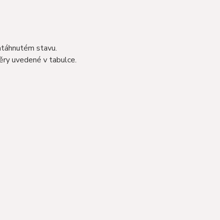
natáhnutém stavu.
ěry uvedené v tabulce.