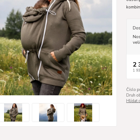
kombin
Dos
Nos
vel
2 
1 9
Číslo p
Druh ob
Hlídat 