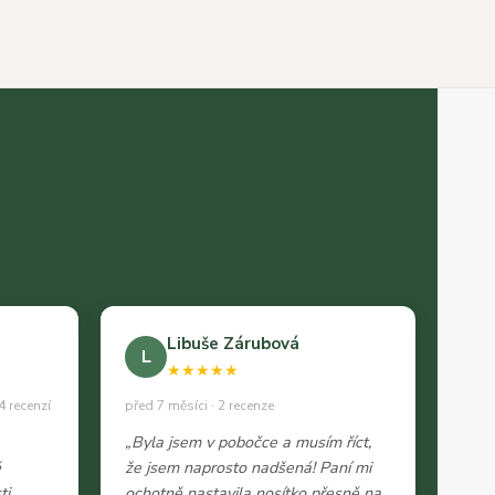
Libuše Zárubová
L
★★★★★
4 recenzí
před 7 měsíci · 2 recenze
„Byla jsem v pobočce a musím říct,
ě
že jsem naprosto nadšená! Paní mi
ti
ochotně nastavila nosítko přesně na