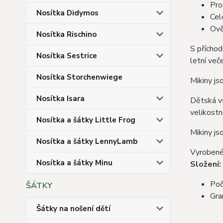
Pro
Nosítka Didymos
Cel
Ově
Nosítka Rischino
S příchod
Nosítka Sestrice
letní veče
Nosítka Storchenwiege
​Mikiny js
Nosítka Isara
Dětská vs
velikostn
Nosítka a šátky Little Frog
Mikiny js
Nosítka a šátky LennyLamb
Vyrobené
Nosítka a šátky Minu
Složení:
Poč
ŠÁTKY
Gra
Šátky na nošení dětí