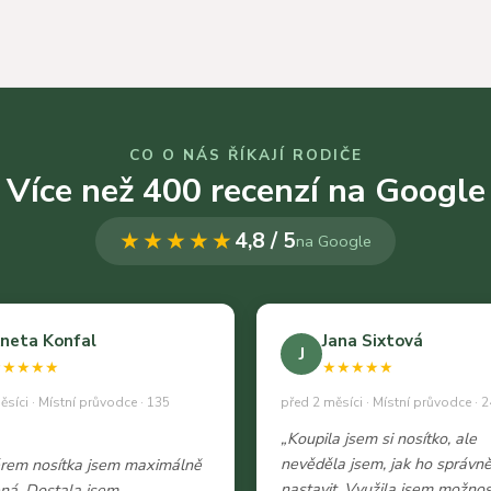
CO O NÁS ŘÍKAJÍ RODIČE
Více než 400 recenzí na Google
★★★★★
4,8 / 5
na Google
neta Konfal
Jana Sixtová
J
★★★★★
★★★★★
ěsíci · Místní průvodce · 135
před 2 měsíci · Místní průvodce · 2
„Koupila jsem si nosítko, ale
nevěděla jsem, jak ho správn
ěrem nosítka jsem maximálně
nastavit. Využila jsem možnos
ná. Dostala jsem