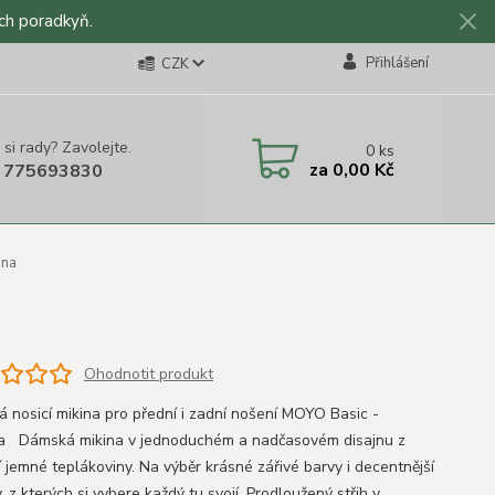
ch poradkyň.
Přihlášení
CZK
 si rady? Zavolejte.
0
ks
za
0,00 Kč
 775693830
ona
Ohodnotit produkt
 nosicí mikina pro přední i zadní nošení MOYO Basic -
a Dámská mikina v jednoduchém a nadčasovém disajnu z
í jemné teplákoviny. Na výběr krásné zářivé barvy i decentnější
, z kterých si vybere každý tu svojí. Prodloužený střih v