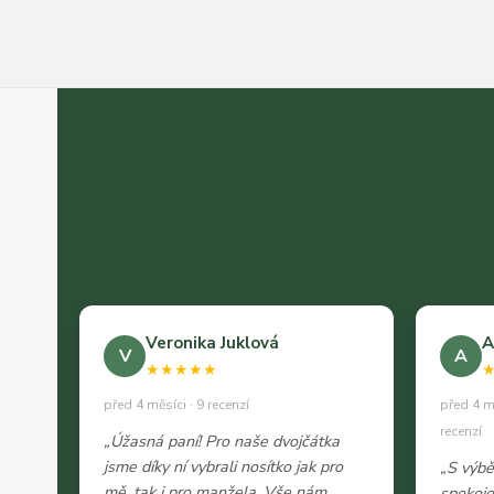
Veronika Juklová
A
V
A
★★★★★
před 4 měsíci · 9 recenzí
před 4 m
recenzí
„Úžasná paní! Pro naše dvojčátka
jsme díky ní vybrali nosítko jak pro
„S výb
mě, tak i pro manžela. Vše nám
spokoje