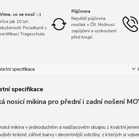
Půjčovna
Víme, co se nosí! :-)
Největší půjčovna
Více jak 10 let
nosítek v ČR. Možnost
zkušeností. Poradkyně s
zapůjčení a vyzkoušení
certifikací Trageschule.
před koupí.
etní specifikace
tní specifikace
 nosicí mikina pro přední i zadní nošení MO
ská mikina v jednoduchém a nadčasovém disajnu z kvalitní jemné
výběr krásné zářivé barvy i decentnější odstíny, z kterých si vyber