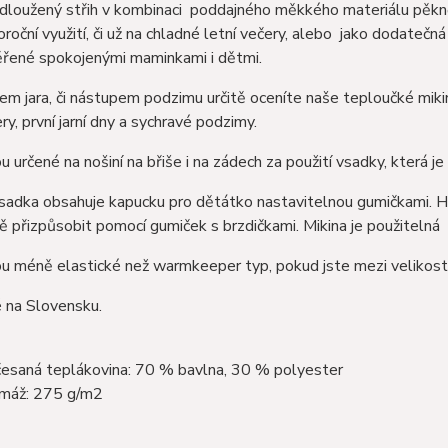
dloužený střih v kombinaci poddajného měkkého materiálu pěkn
oroční využití, či už na chladné letní večery, alebo jako dodatečn
řené spokojenými maminkami i dětmi.
em jara, či nástupem podzimu určitě oceníte naše teploučké miki
ry, první jarní dny a sychravé podzimy.
ou určené na nošiní na břiše i na zádech za použití vsadky, která je
adka obsahuje kapucku pro dětátko nastavitelnou gumičkami. Horn
ě přizpůsobit pomocí gumiček s brzdičkami.​ Mikina je použitelná
ou méně elastické než warmkeeper typ, pokud jste mezi velikostmi
 na Slovensku.
esaná teplákovina: 70 % bavlna, 30 % polyester
máž: 275 g/m2