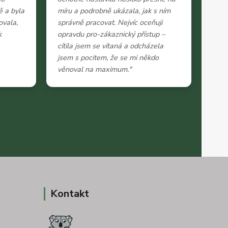
ě a byla
míru a podrobně ukázala, jak s ním
ovala,
správně pracovat. Nejvíc oceňuji
k
opravdu pro-zákaznický přístup –
cítila jsem se vítaná a odcházela
jsem s pocitem, že se mi někdo
věnoval na maximum."
Kontakt