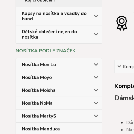
Kojicí oblečení
Kapsy na nosítka a vsadky do
bund
Dětské oblečení nejen do
nosítka
NOSÍTKA PODLE ZNAČEK
Nosítka MoniLu
Kompl
Nosítka Moyo
Komple
Nosítka Moisha
Dámská
Nosítka NoMa
Nosítka MartyS
Dám
Nosítka Manduca
Na 