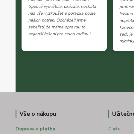
trpělivě vysvětlila, ukázala, nechala
profesi
nás vše vyzkoušet a poradila podle
lidskou
našich potřeb. Odcházeli jsme
nepřeb
sebejistí, že máme opravdu to
konečně
nejlepší řešení pro celou rodinu."
sedí, j
miminko
Vše o nákupu
Užitečn
Doprava a platba
O nás