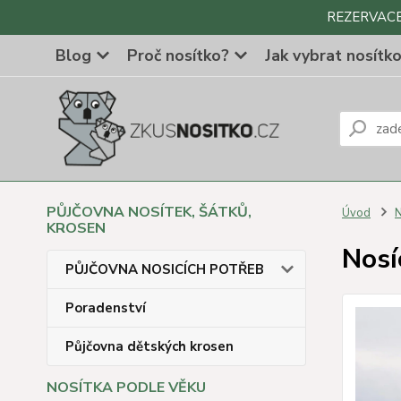
REZERVACE Z
Blog
Proč nosítko?
Jak vybrat nosítk
PŮJČOVNA NOSÍTEK, ŠÁTKŮ,
Úvod
N
KROSEN
Nosí
PŮJČOVNA NOSICÍCH POTŘEB
Poradenství
Půjčovna dětských krosen
NOSÍTKA PODLE VĚKU