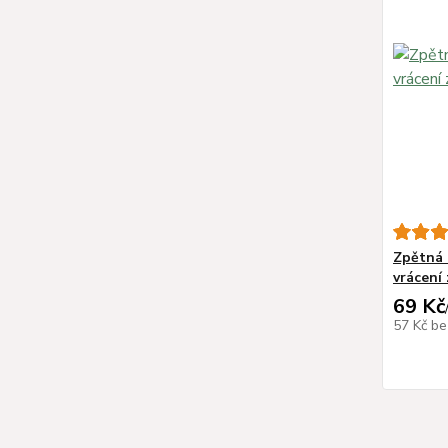
Zpětná z
vrácení 
69 Kč
57 Kč
be