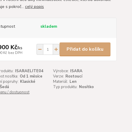
je s pokroč...
celý popis
tupnost
skladem
900 Kč
/
ks
Přidat do košíku
00 Kč
bez DPH
roduktu:
ISARAELITE04
Výrobce:
ISARA
t nosítka:
Od 1 měsíce
Verze:
Rostoucí
í popruhy:
Klasické
Materiál:
Len
Šedá
Typ produktu:
Nosítko
cenu / dostupnost