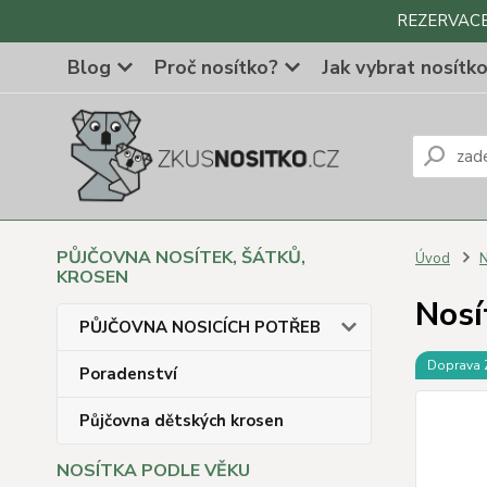
REZERVACE Z
Blog
Proč nosítko?
Jak vybrat nosítk
PŮJČOVNA NOSÍTEK, ŠÁTKŮ,
Úvod
N
KROSEN
Nosí
PŮJČOVNA NOSICÍCH POTŘEB
Doprava
Poradenství
Půjčovna dětských krosen
NOSÍTKA PODLE VĚKU