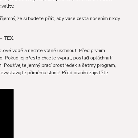
vality.
příjemný, že si budete přát, aby vaše cesta nošením nikdy
- TEX.
dlové vodě a nechte volně uschnout. Před prvním
o. Pokud jej přesto chcete vyprat, postačí opláchnutí
h
. Používejte jemný prací prostředek a šetrný program,
nevystavujte přímému slunci! Před praním zajistěte