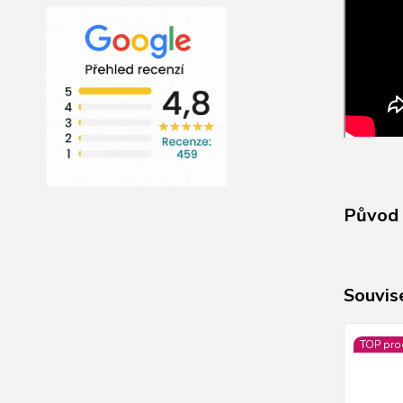
Původ 
Souvise
TOP pro