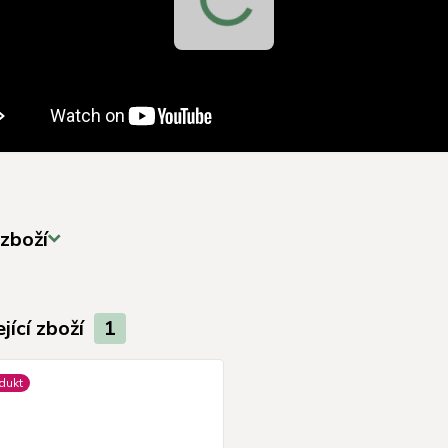
zboží
jící zboží
1
dukt