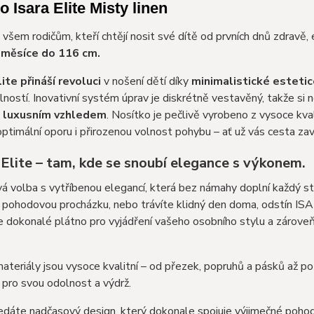
o Isara Elite Misty linen
 všem rodičům, kteří chtějí nosit své dítě od prvních dnů zdravě
1
měsíce do 116 cm.
ite přináší revoluci
v nošení dětí díky
minimalistické estetic
lností. Inovativní systém úprav je diskrétně vestavěný, takže si 
ě
luxusním vzhledem
. Nosítko je pečlivě vyrobeno z vysoce kva
 optimální oporu i přirozenou volnost pohybu – ať už vás cesta za
Elite – tam, kde se snoubí elegance s výkonem.
 volba s vytříbenou elegancí, která bez námahy doplní každý styl
i pohodovou procházku, nebo trávíte klidný den doma, odstín ISAR
 dokonalé plátno pro vyjádření vašeho osobního stylu a zároveň
ateriály jsou vysoce kvalitní – od přezek, popruhů a pásků až po
pro svou odolnost a výdrž.
dáte nadčasový design, který dokonale spojuje výjimečné pohodlí