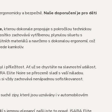
, ergonomicky a bezpečně.
Naše doporučení je pro děti
e,
kterou dokonale propojuje s pokročilou technickou
nosítko zachovává vytříbenou, plynulou siluetu s
litních materiálů a navrženo s dokonalou ergonomií, což
vede kamkoliv.
 i příležitost. Ať už se chystáte na slavnostní událost,
A Elite Noire se přirozeně sladí s vaší náladou.
 si vždy zachovává nenápadnou sofistikovanost.
 suché zipy, které jsou uznávány i v automobilovém
 s jemnou elegancí, našli jste to pravé. ISARA Elite