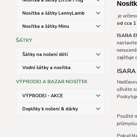
Nosítka a šátky Little Frog
Nosítk
Nosítka a šátky LennyLamb
je určeno
od cca 
Nosítka a šátky Minu
ISARA El
ŠÁTKY
nastavite
nenucen
Šátky na nošení dětí
zajišťuje
Vodní šátky a nosítka
ISARA 
VÝPRODEJ A BAZAR NOSÍTEK
Nadčasová
užíváte s
VÝPRODEJ - AKCE
Poskytuje
Doplňky k nošení & dárky
Použité m
průmyslu 
Pokud hle