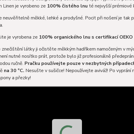
n Linen je vyrobeno ze
100% čistého lnu
té nejvyšší prémiové k
e neuvěřitelně měkké, lehké a prodyšné. Pocit při nošení je tak 
a.
ite je vyrobena ze
100% organického lnu s certifikací OEKO 
ě znečištění látky ji očistěte měkkým hadříkem namočeným v mý
není nutné nosítko prát, protože bylo již profesionálně předeprán
vodou ručně.
Pračku používejte pouze v nezbytných případec
ně
na 30 °C.
Nesušte v sušičce! Nepoužívejte aviváž! Po vyprání 
spony a přezky!