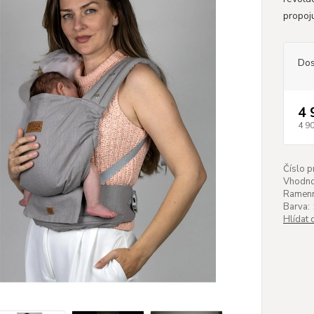
propoju
Dos
4 
4 9
Číslo p
Vhodnos
Ramenn
Barva:
Hlídat 