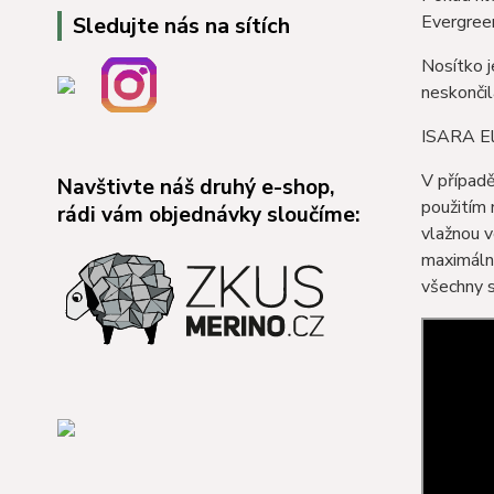
Evergree
Sledujte nás na sítích
Nosítko j
neskončil
ISARA El
V případ
Navštivte náš druhý e-shop,
použitím 
rádi vám objednávky sloučíme:
vlažnou 
maximál
všechny 