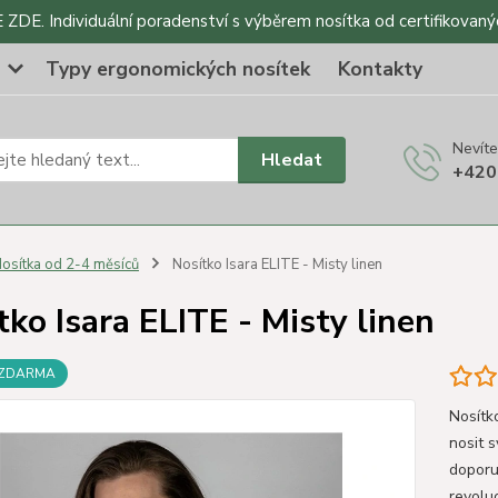
DE. Individuální poradenství s výběrem nosítka od certifikovaný
o
Typy ergonomických nosítek
Kontakty
Nevíte
Hledat
+420
osítka od 2-4 měsíců
Nosítko Isara ELITE - Misty linen
tko Isara ELITE - Misty linen
 ZDARMA
Nosítko
nosit 
doporu
revoluc