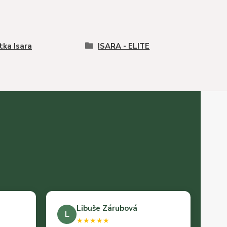
tka Isara
ISARA - ELITE
Libuše Zárubová
L
★★★★★