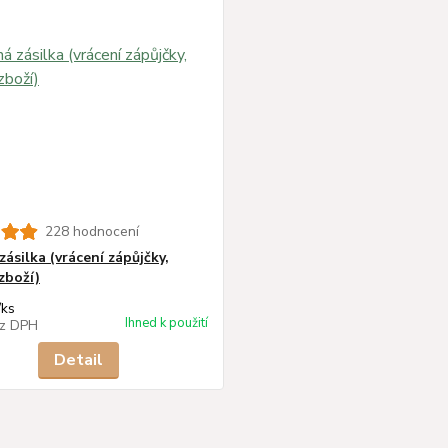
228 hodnocení
ásilka (vrácení zápůjčky,
zboží)
/
ks
Ihned k použití
z DPH
Detail