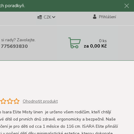
ch poradkyň.
Přihlášení
CZK
 si rady? Zavolejte.
0
ks
za
0,00 Kč
 775693830
Ohodnotit produkt
 Isara Elite Misty linen je určeno všem rodičům, kteří chtějí
své dítě od prvních dnů zdravě, ergonomicky a bezpečně. Naše
čení je pro děti od cca 1 měsíce do 116 cm. ISARA Elite přináší
i v nošení dětí díky minimalistické estetice, kterou dokonale