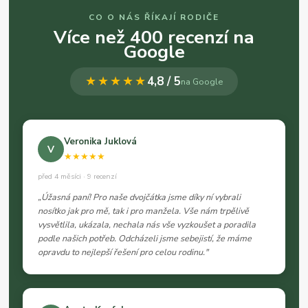
CO O NÁS ŘÍKAJÍ RODIČE
Více než 400 recenzí na
Google
★★★★★
4,8 / 5
na Google
Veronika Juklová
V
★★★★★
před 4 měsíci · 9 recenzí
„Úžasná paní! Pro naše dvojčátka jsme díky ní vybrali
nosítko jak pro mě, tak i pro manžela. Vše nám trpělivě
vysvětlila, ukázala, nechala nás vše vyzkoušet a poradila
podle našich potřeb. Odcházeli jsme sebejistí, že máme
opravdu to nejlepší řešení pro celou rodinu."