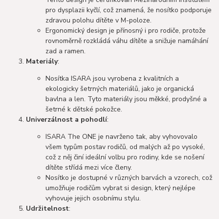
pro dysplazii kyčlí, což znamená, že nosítko podporuje
zdravou polohu dítěte v M-poloze​​.
Ergonomický design je přínosný i pro rodiče, protože
rovnoměrně rozkládá váhu dítěte a snižuje namáhání
zad a ramen.
Materiály
:
Nosítka ISARA jsou vyrobena z kvalitních a
ekologicky šetrných materiálů, jako je organická
bavlna a len. Tyto materiály jsou měkké, prodyšné a
šetrné k dětské pokožce​​.
Univerzálnost a pohodlí
:
ISARA The ONE je navrženo tak, aby vyhovovalo
všem typům postav rodičů, od malých až po vysoké,
což z něj činí ideální volbu pro rodiny, kde se nošení
dítěte střídá mezi více členy​​.
Nosítko je dostupné v různých barvách a vzorech, což
umožňuje rodičům vybrat si design, který nejlépe
vyhovuje jejich osobnímu stylu​​.
Udržitelnost
: