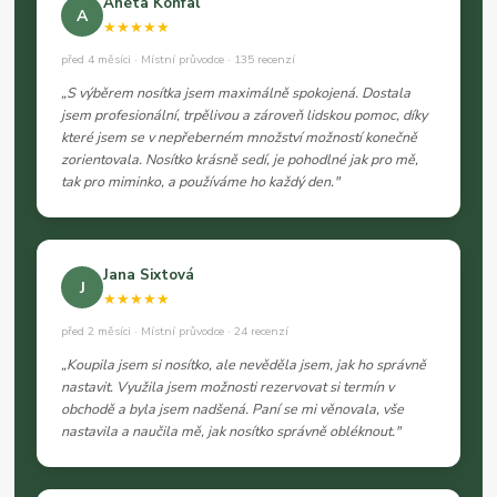
Aneta Konfal
A
★★★★★
před 4 měsíci · Místní průvodce · 135 recenzí
„S výběrem nosítka jsem maximálně spokojená. Dostala
jsem profesionální, trpělivou a zároveň lidskou pomoc, díky
které jsem se v nepřeberném množství možností konečně
zorientovala. Nosítko krásně sedí, je pohodlné jak pro mě,
tak pro miminko, a používáme ho každý den."
Jana Sixtová
J
★★★★★
před 2 měsíci · Místní průvodce · 24 recenzí
„Koupila jsem si nosítko, ale nevěděla jsem, jak ho správně
nastavit. Využila jsem možnosti rezervovat si termín v
obchodě a byla jsem nadšená. Paní se mi věnovala, vše
nastavila a naučila mě, jak nosítko správně obléknout."