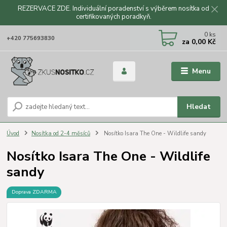
REZERVACE ZDE. Individuální poradenství s výběrem nosítka od
certifikovaných poradkyň.
CZK
0
ks
+420 775693830
za
0,00 Kč
Menu
Hledat
Úvod
Nosítka od 2-4 měsíců
Nosítko Isara The One - Wildlife sandy
Nosítko Isara The One - Wildlife
sandy
Doprava ZDARMA