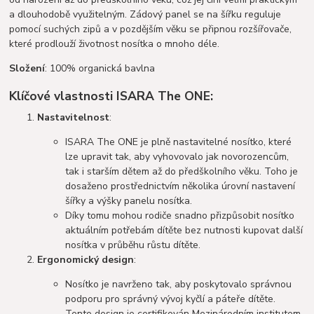
a dlouhodobě využitelným. Zádový panel se na šířku reguluje
pomocí suchých zipů a v pozdějším věku se připnou rozšířovače,
které prodlouží životnost nosítka o mnoho déle.
Složení
: 100% organická bavlna
Klíčové vlastnosti ISARA The ONE:
Nastavitelnost
:
ISARA The ONE je plně nastavitelné nosítko, které
lze upravit tak, aby vyhovovalo jak novorozencům,
tak i starším dětem až do předškolního věku. Toho je
dosaženo prostřednictvím několika úrovní nastavení
šířky a výšky panelu nosítka​​​​.
Díky tomu mohou rodiče snadno přizpůsobit nosítko
aktuálním potřebám dítěte bez nutnosti kupovat další
nosítka v průběhu růstu dítěte.
Ergonomický design
:
Nosítko je navrženo tak, aby poskytovalo správnou
podporu pro správný vývoj kyčlí a páteře dítěte.
Tento design je certifikován Mezinárodním institutem