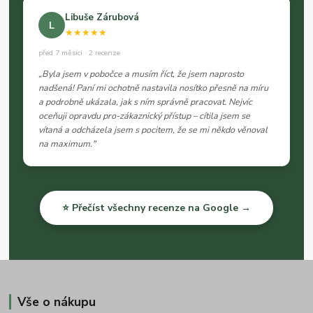
Libuše Zárubová
L
★★★★★
před 7 měsíci · 2 recenze
„Byla jsem v pobočce a musím říct, že jsem naprosto
nadšená! Paní mi ochotně nastavila nosítko přesně na míru
a podrobně ukázala, jak s ním správně pracovat. Nejvíc
oceňuji opravdu pro-zákaznický přístup – cítila jsem se
vítaná a odcházela jsem s pocitem, že se mi někdo věnoval
na maximum."
⭐ Přečíst všechny recenze na Google →
Vše o nákupu