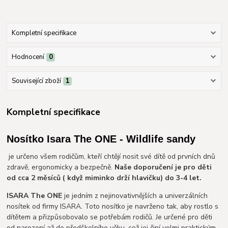
Kompletní specifikace
Hodnocení
0
Související zboží
1
Kompletní specifikace
Nosítko Isara The ONE - Wildlife sandy
je určeno všem rodičům, kteří chtějí nosit své dítě od prvních dnů
zdravě, ergonomicky a bezpečně.
Naše doporučení je pro děti
od cca 2 měsíců ( když miminko drží hlavičku) do 3-4 let.
ISARA The ONE
je jedním z nejinovativnějších a univerzálních
nosítek od firmy ISARA. Toto nosítko je navrženo tak, aby rostlo s
dítětem a přizpůsobovalo se potřebám rodičů. Je určené pro děti
od narození až do předškolního věku, což jej činí velmi praktickým