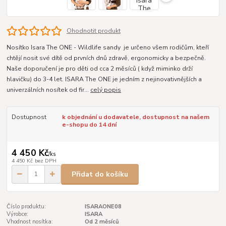
Ohodnotit produkt
Nosítko Isara The ONE - Wildlife sandy je určeno všem rodičům, kteří
chtějí nosit své dítě od prvních dnů zdravě, ergonomicky a bezpečně.
Naše doporučení je pro děti od cca 2 měsíců ( když miminko drží
hlavičku) do 3-4 let. ISARA The ONE je jedním z nejinovativnějších a
univerzálních nosítek od fir...
celý popis
Dostupnost
k objednání u dodavatele, dostupnost na našem
e-shopu do 14 dní
4 450 Kč
/
ks
4 450 Kč
bez DPH
Přidat do košíku
Číslo produktu:
ISARAONE08
Výrobce:
ISARA
Vhodnost nosítka:
Od 2 měsíců