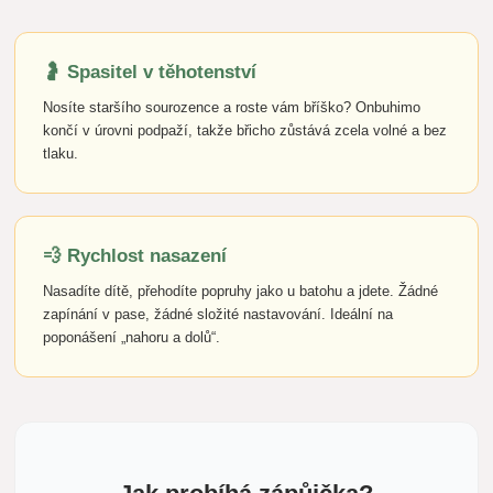
🤰 Spasitel v těhotenství
Nosíte staršího sourozence a roste vám bříško? Onbuhimo
končí v úrovni podpaží, takže břicho zůstává zcela volné a bez
tlaku.
💨 Rychlost nasazení
Nasadíte dítě, přehodíte popruhy jako u batohu a jdete. Žádné
zapínání v pase, žádné složité nastavování. Ideální na
poponášení „nahoru a dolů“.