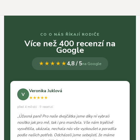
CO O NÁS ŘÍKAJÍ RODIČE
Více než 400 recenzí na
Google
★★★★★
4,8 / 5
na Google
Veronika Juklová
V
★★★★★
před 4 měsíci · 9 recenzí
„Úžasná paní! Pro naše dvojčátka jsme díky ní vybrali
nosítko jak pro mě, tak i pro manžela. Vše nám trpělivě
vysvětlila, ukázala, nechala nás vše vyzkoušet a poradila
podle našich potřeb. Odcházeli jsme sebejistí, že máme