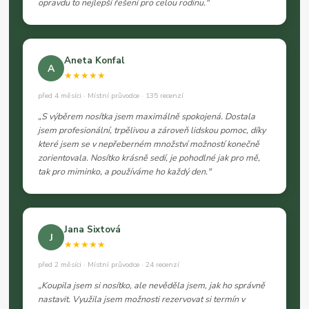
opravdu to nejlepší řešení pro celou rodinu."
Aneta Konfal
A
★★★★★
před 4 měsíci · Místní průvodce · 135 recenzí
„S výběrem nosítka jsem maximálně spokojená. Dostala
jsem profesionální, trpělivou a zároveň lidskou pomoc, díky
které jsem se v nepřeberném množství možností konečně
zorientovala. Nosítko krásně sedí, je pohodlné jak pro mě,
tak pro miminko, a používáme ho každý den."
Jana Sixtová
J
★★★★★
před 2 měsíci · Místní průvodce · 24 recenzí
„Koupila jsem si nosítko, ale nevěděla jsem, jak ho správně
nastavit. Využila jsem možnosti rezervovat si termín v