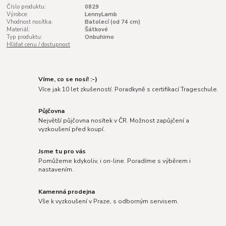
Číslo produktu:
0829
Výrobce:
LennyLamb
Vhodnost nosítka:
Batolecí (od 74 cm)
Materiál:
Šátkové
Typ produktu:
Onbuhimo
Hlídat cenu / dostupnost
Víme, co se nosí! :-)
Více jak 10 let zkušeností. Poradkyně s certifikací Trageschule.
Půjčovna
Největší půjčovna nosítek v ČR. Možnost zapůjčení a
vyzkoušení před koupí.
Jsme tu pro vás
Pomůžeme kdykoliv, i on-line. Poradíme s výběrem i
nastavením.
Kamenná prodejna
Vše k vyzkoušení v Praze, s odborným servisem.