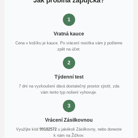
Jak probíhá zápůjčka?
1
Vratná kauce
Cena v košíku je kauce. Po vrácení nosítka vám ji pošleme
zpět na účet.
2
Týdenní test
7 dní na vyzkoušení dává dostatečný prostor zjistit, zda
vám tento typ nošení vyhovuje.
3
Vrácení Zásilkovnou
Využijte kód
99182572
u jakékoli Zásilkovny, nebo doneste
k nám na Žižkov.