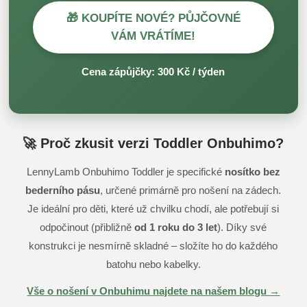
🎁 KOUPÍTE NOVÉ? PŮJČOVNÉ
VÁM VRÁTÍME!
Cena zápůjčky: 300 Kč / týden
🚀 Proč zkusit verzi Toddler Onbuhimo?
LennyLamb Onbuhimo Toddler je specifické
nosítko bez
bederního pásu
, určené primárně pro nošení na zádech.
Je ideální pro děti, které už chvilku chodí, ale potřebují si
odpočinout (přibližně
od 1 roku do 3 let
). Díky své
konstrukci je nesmírně skladné – složíte ho do každého
batohu nebo kabelky.
Vše o nošení v Onbuhimu najdete na našem blogu →