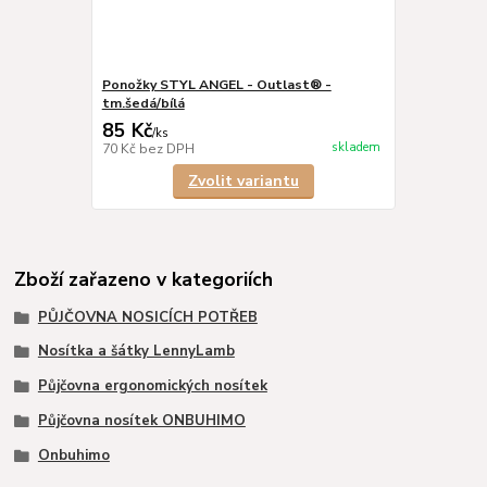
Ponožky STYL ANGEL - Outlast® -
tm.šedá/bílá
85 Kč
/
ks
skladem
70 Kč
bez DPH
Zvolit variantu
Zboží zařazeno v kategoriích
PŮJČOVNA NOSICÍCH POTŘEB
Nosítka a šátky LennyLamb
Půjčovna ergonomických nosítek
Půjčovna nosítek ONBUHIMO
Onbuhimo