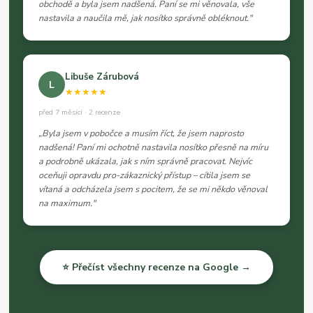
obchodě a byla jsem nadšená. Paní se mi věnovala, vše
nastavila a naučila mě, jak nosítko správně obléknout."
Libuše Zárubová
L
★★★★★
před 7 měsíci · 2 recenze
„Byla jsem v pobočce a musím říct, že jsem naprosto
nadšená! Paní mi ochotně nastavila nosítko přesně na míru
a podrobně ukázala, jak s ním správně pracovat. Nejvíc
oceňuji opravdu pro-zákaznický přístup – cítila jsem se
vítaná a odcházela jsem s pocitem, že se mi někdo věnoval
na maximum."
⭐ Přečíst všechny recenze na Google →