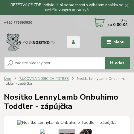
REZERVACE ZDE. Individuální poradenství s výběrem nosítka od
certifikovaných poradkyň.
CZK
0
ks
+420 775693830
za
0,00 Kč
Menu
Hledat
Úvod
PŮJČOVNA NOSICÍCH POTŘEB
Nosítko LennyLamb Onbuhimo
Toddler - zápůjčka
Nosítko LennyLamb Onbuhimo
Toddler - zápůjčka