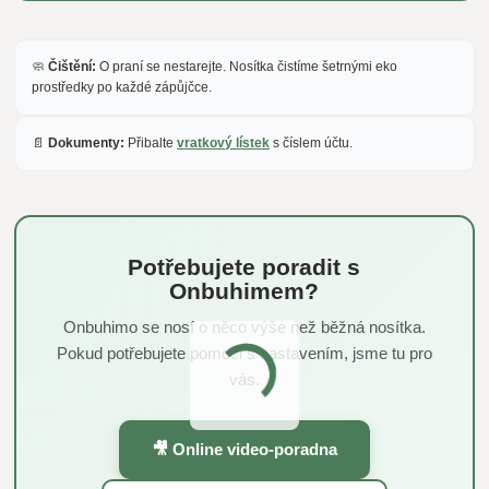
🧼
Čištění:
O praní se nestarejte. Nosítka čistíme šetrnými eko
prostředky po každé zápůjčce.
📄
Dokumenty:
Přibalte
vratkový lístek
s číslem účtu.
Potřebujete poradit s
Onbuhimem?
Onbuhimo se nosí o něco výše než běžná nosítka.
Pokud potřebujete pomoci s nastavením, jsme tu pro
vás.
🎥 Online video-poradna